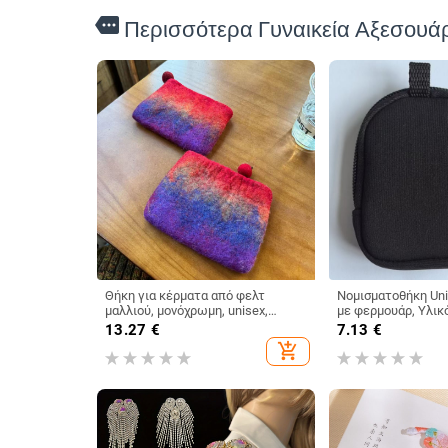
more
Περισσότερα Γυναικεία Αξεσουά
Θήκη για κέρματα από φελτ
Νομισματοθήκη Uni
μαλλιού, μονόχρωμη, unisex,
με φερμουάρ, Υλικ
αστική απλότητα, εσωτερική
Μοντέλο 012
13.27
€
7.13
€
επένδυση πολυεστέρα
add_shopping_cart