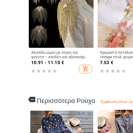
Αλυσίδα ώμου με στρας και
Κρεμαστή πεταλούδ
φούντα – επολέτ και αξεσουάρ
vintage στυλ, χειρ
corsage για φόρεμα, σκηνικό
πεταλούδα σχήματο
10.91 - 11.10
€
7.53
€
ντύσιμο (Υλικό: Κρύσταλλοι; Στυλ:
Yingtan
add_shopping_cart
Μόδα, Unisex; Διαδικασία:
Ηλεκτροπλατίωση; Συσκευασία:
Ατομική)
more
Περισσότερα Ρούχα
Εμφάνιση όλων τω