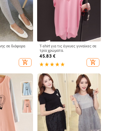
νης σε διάφορα
T-shirt για τις έγκυες γυναίκες σε
τρία χρώματα.
45.83
€
add_shopping_cart
add_shopping_cart