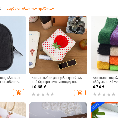
ρ
Εμφάνιση όλων των προϊόντων
sex, Κλείσιμο
Κερματοθήκη με σχέδιο φρούτων
Αξεσουάρ κεφαλ
ό κατάδυσης,
από ύφασμα, αναπνεύσιμη και
πλέγμα, απλό γυ
εξαιρετικά ελαφριά, κατάλληλη
δυνατότητα προ
10.65
€
6.76
€
για αποθήκευση
2023
add_shopping_cart
add_shopping_cart