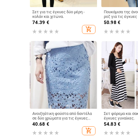
Σετ για τις έγκυες δύο μέρη -
Πουκάμισα της άνοι
κολάν και χιτώνα.
ροζ για τις έγκυες
74.39
€
50.98
€
add_shopping_cart
Ανοιξηάτικη φούστα από δαντέλα
Σετ φόρεμα και σακ
σε δύο χρώματα για τις έγκυες
έγκυες γυναίκες.
γυναίκες.
40.68
€
54.83
€
add_shopping_cart