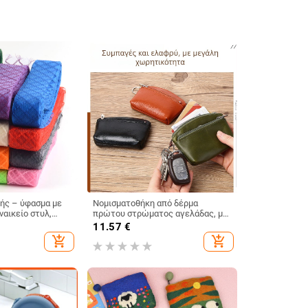
ής – ύφασμα με
Νομισματοθήκη από δέρμα
ναικείο στυλ,
πρώτου στρώματος αγελάδας, με
σαρμογής, Άνοιξη
θήκες για νομίσματα, κάρτες και
11.57
€
κλειδιά — αστικός σχεδιασμός
add_shopping_cart
add_shopping_cart