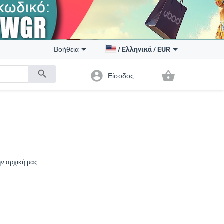
Βοήθεια
/
Ελληνικά
/
EUR
search
account_circle
shopping_basket
Είσοδος
ην αρχική μας