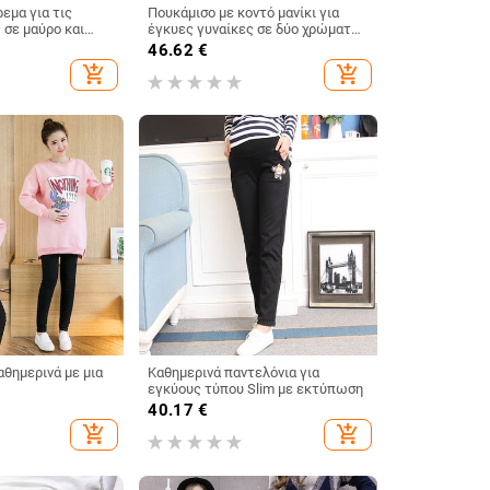
εμα για τις
Πουκάμισο με κοντό μανίκι για
 σε μαύρο και
έγκυες γυναίκες σε δύο χρώματα
με κεντήματα
46.62
€
add_shopping_cart
add_shopping_cart
θημερινά με μια
Καθημερινά παντελόνια για
εγκύους τύπου Slim με εκτύπωση
40.17
€
add_shopping_cart
add_shopping_cart