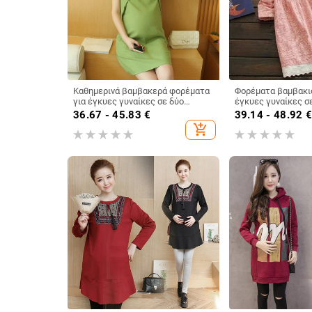
Καθημερινά βαμβακερά φορέματα
Φορέματα βαμβακιο
για έγκυες γυναίκες σε δύο
έγκυες γυναίκες σ
χρώματα.
χρώματα της μόδας
36.67 - 45.83
€
39.14 - 48.92
add_shopping_cart