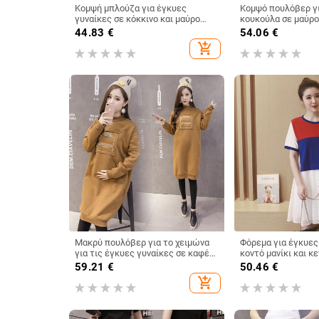
Κομψή μπλούζα για έγκυες
Κομψό πουλόβερ γι
γυναίκες σε κόκκινο και μαύρο
κουκούλα σε μαύρο
χρώμα
χρώμα
44.83
€
54.06
€
add_shopping_cart
Μακρύ πουλόβερ για το χειμώνα
Φόρεμα για έγκυες
για τις έγκυες γυναίκες σε καφέ
κοντό μανίκι και κ
και μαύρο χρώμα
59.21
€
50.46
€
add_shopping_cart