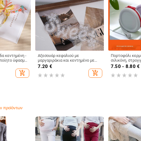
α κεντημένη -
Αξεσουάρ κεφαλιού με
Πορτοφόλι κερμ
οποίητο ύφασμα,
μαργαριράκια και κεντημένο με
σιλικόνη, στρογ
ς, προέλευση:
πλέγμα, μόδα unisex για μαλλιά,
μοντέλο A1, χωρ
7.20
€
7.50 - 8.80
€
καλοκαίρι 2025
καθημερινή χρή
add_shopping_cart
add_shopping_cart
ν προϊόντων