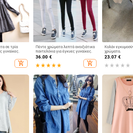
τα σε τρία
Πέντε χρώματα λεπτά ανοιξιάτικα
Κολάν εγκυμοσύ
ς γυναίκες.
παντελόνια για έγκυες γυναίκες.
χρώματα.
€
36.00
€
23.07
€
add_shopping_cart
add_shopping_cart