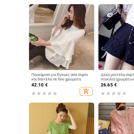
Πουκάμισο για Έγκυες από σιφόν
Δέκα μοντέλα σορ
και δαντέλα σε δύο χρώματα.
ποικιλία χρωμάτων
42.10
€
26.65
€
add_shopping_cart