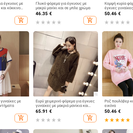
α έγκυους με
Γλυκό φόρεμα για έγκυους με
Κομψή κυρία φόρ
 και κόκκινο
μακρύ μανίκι και σε μπλε χρώμα
έγκυες γυναίκες
άσπρο
46.35
€
50.46
€
add_shopping_cart
add_shopping_cart
 γυναίκες με
Ευρύ χειμερινό φόρεμα για έγκυες
Ροζ πουλόβερ κα
εντήματα
γυναίκες με μακριά μανίκια και
εικόνα
τσέπες
65.91
€
50.46
€
add_shopping_cart
add_shopping_cart