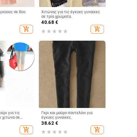
Χιτώνας για τις έγκυες γυναίκες
σε τρία χρώματα.
40.68
€
add_shopping_cart
add_shopping_cart
αίρι για τις
Γκρι και μαύρο παντελόνι για
ι χιτώνα σε
έγκυες γυναίκες.
συνδυασμούς
38.62
€
add_shopping_cart
add_shopping_cart