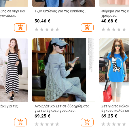
ξης σε γκρι και
Τζιν Χιτώνας για τις εγκύους .
Φόρεμα για τις εγκύους σε δύο
 γυναίκες.
χρώματα.
50.46
€
40.68
€
add_shopping_cart
add_shopping_cart
άκι για τις
Ανοιξηάτικο Σετ σε δύο χρώματα
Σετ για το καλοκ
για τις έγκυες γυναίκες.
έγκυες κολάν κα
διαφορετικούς 
69.25
€
69.25
€
χρωμάτων.
add_shopping_cart
add_shopping_cart