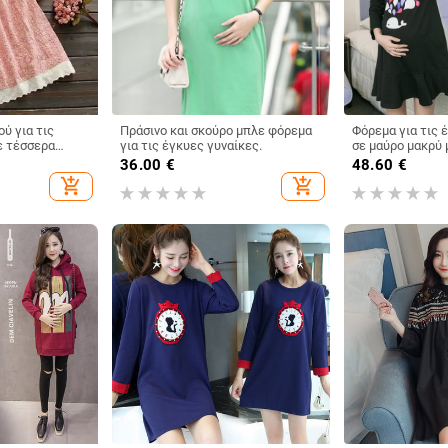
ύ για τις
Πράσινο και σκούρο μπλε φόρεμα
Φόρεμα για τις 
ε τέσσερα
για τις έγκυες γυναίκες.
σε μαύρο μακρύ 
.
€
36.00
€
48.60
€
add_shopping_cart
add_shopping_cart