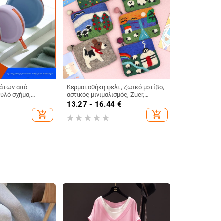
άτων από
Κερματοθήκη φελτ, ζωικό μοτίβο,
γυλό σχήμα,
αστικός μινιμαλισμός, Zuer,
ίς επένδυση, για
Καλοκαίρι 2025
13.27 - 16.44
€
ση
add_shopping_cart
add_shopping_cart