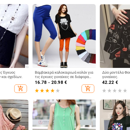
τς Έγκυος
Βαμβακερά καλοκαιριωά κολάν για
Δύο μοντέλα Φο
 και σχεδίων.
τις έγκυες γυναίκες σε διάφορα
γυναίκες.
χρώματα.
16.78 - 20.98
€
42.22
€
add_shopping_cart
add_shopping_cart