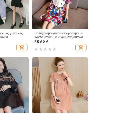
έγκυες γυναίκες
Πολύχρωμο γυναικείο φόρεμα με
μανίκι
κοντό μανίκι με κινούμενη εικόνα
55.62
€
add_shopping_cart
add_shopping_cart