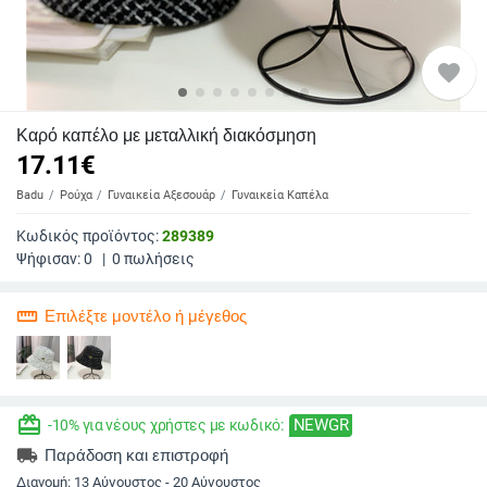
favorite
Καρό καπέλο με μεταλλική διακόσμηση
17.11
€
Badu
Ρούχα
Γυναικεία Αξεσουάρ
Γυναικεία Καπέλα
Κωδικός προϊόντος:
289389
Ψήφισαν:
0
|
0
πωλήσεις
straighten
Επιλέξτε μοντέλο ή μέγεθος
redeem
NEWGR
-10% για νέους χρήστες με κωδικό:
local_shipping
Παράδοση και επιστροφή
Διανομή:
13 Αύγουστος - 20 Αύγουστος