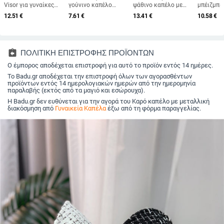
Visor για γυναίκες
γούνινο καπέλο
ψάθινο καπέλο με
μπέιζμπο
Φυσικό ΓΕΨΙ ΦΥΛΛΟ
γούνινο καπέλο
φαρδύ γείσο Κομψό
ανδρικά 
12.51
€
7.61
€
13.41
€
10.58
€
ΦΟΙΝΑΚΗΣ Φαρδύ
πολυτελείας μόδας
καπέλο ηλίου
Άνοιξη Κ
γείσο αντηλιακό
Χειμερινό καπέλο
πτυσσόμενα
Ανδρικά 
καπέλο για κορίτσια
προστασίας αυτιών
καλοκαιρινά ψάθινα
μάρκας Γ
Καλοκαιρινό ψάθινο
Μογγολικό καπέλο
καπέλα παραλίας για
βαμβακε
καπέλο παραλίας
χωρίς χείλος
γυναίκες κορίτσια
Μαύρο Tr
assignment_return
ΠΟΛΙΤΙΚΗ ΕΠΙΣΤΡΟΦΗΣ ΠΡΟΪΟΝΤΩΝ
Derby Καπέλο
Λούτρινο χνουδωτό
Καπέλο γυναίκα
Fishing
διακοπών
Ο έμπορος αποδέχεται επιστροφή για αυτό το προϊόν εντός 14 ημέρες.
ζεστό καπέλο
καπέλα Raffia
ιππασίας για σκι
Το Badu.gr αποδέχεται την επιστροφή όλων των αγορασθέντων
προϊόντων εντός 14 ημερολογιακών ημερών από την ημερομηνία
παραλαβής (εκτός από τα μαγιό και εσώρουχα).
Η Badu.gr δεν ευθύνεται για την αγορά του Καρό καπέλο με μεταλλική
διακόσμηση από
Γυναικεία Καπέλα
έξω από τη φόρμα παραγγελίας.