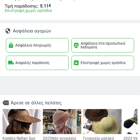
€
Τιμή παράδοσης:
5.11
Επιστροφή χωρίς εμπόδια
security
Ασφάλεια αγορών
Ασφάλεια στα προσωπικά
lock
policy
Ασφάλεια πληρωμής
δεδομένα
local_shipping
assignment_return
Ασφαλής παράδοση
Επιστροφή χωρίς εμπόδια
more
Άρεσε σε άλλες πελάτες
Καπέλο Rattan Sun
2025Νέο γυναικείο
Γυναικείο μαλακό
2023 Vin