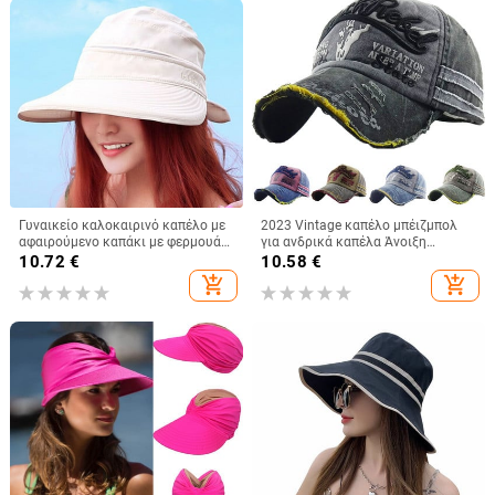
Γυναικείο καλοκαιρινό καπέλο με
2023 Vintage καπέλο μπέιζμπολ
αφαιρούμενο καπάκι με φερμουάρ
για ανδρικά καπέλα Άνοιξη
με άδειο επάνω καπέλο Cycilng
Καλοκαίρι Ανδρικά καπέλα
10.72
€
10.58
€
Αντι-UV αντηλιακά καπέλα
μάρκας Γυναικεία βαμβακερά
add_shopping_cart
add_shopping_cart
Γυναικεία πτυσσόμενα καπέλα με
γκολφ Μαύρο Trucker Fishing
μεγάλο γείσο