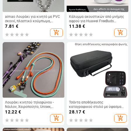
aimao Λουράκι για κινητό με PVC
Κάλυμμα ακουστικών από μνήμης
σκοινί, πλαστικό κούμπωμα,
αφρού για Huawei FreeBuds
διακοσμητικό φιόγγου, unisex,
6i/5i/4i — Αντιολισθητικό, Μείωση
7.81
€
11.38
€
προσαρμοζόμενο
θορύβου
add_shopping_cart
add_shopping_cart
Λουράκι κινητού τηλεφώνου -
Τσάντα αποθήκευσης
Νάιλον, Χειροποίητο, Unisex,
καταγραφικού στυλό με ύφασμα
Μενταγιόν περιλαμβάνεται
1680D, κατασκευή με θερμική
12.22
€
28.17
€
πρέσα, μοντέλο 1119, αντοχή
add_shopping_cart
add_shopping_cart
φόρτου 5 kg, δυνατότητα
προσαρμογής