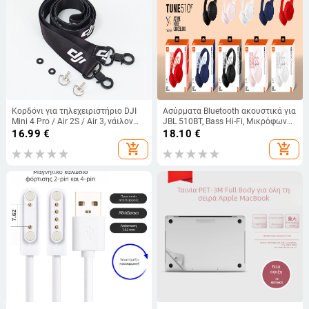
Κορδόνι για τηλεχειριστήριο DJI
Ασύρματα Bluetooth ακουστικά για
Mini 4 Pro / Air 2S / Air 3, νάιλον
JBL 510BT, Bass Hi-Fi, Μικρόφωνο,
και ανοξείδωτο ατσάλι, 3C
Bluetooth 5.0, Εμβέλεια 10m, IPX3,
16.99
€
18.10
€
συσκευασία ηλεκτρονικών
8h Μπαταρία
add_shopping_cart
add_shopping_cart
προϊόντων