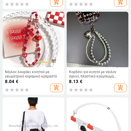
add_shopping_cart
add_shopping_cart
πακέτο, γενικού σκοπού, συμβατό
με OPPO
Νάιλον λουράκι κινητού με
Κορδόνι για κινητό με νάιλον
γεωμετρικό κεραμικό κρεμαστό
σχοινί, πλαστικό κούμπωμα,
γεωμετρικό κεραμικό κρεμαστό,
8.04
€
8.13
€
ανεξάρτητα συσκευασμένο, μάρκα
add_shopping_cart
add_shopping_cart
Dazao