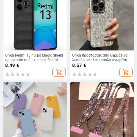
Θήκη Redmi 13 4G με Magic Shield
Θήκη προστασίας από δερμάτινο
προστασία από πτώσεις; Redmi
λεοπάρ με ηλεκτροπλατινωμένη
Note 13R προστατευτική θήκη με
επίστρωση και προστασία φακού
8.49
€
8.57
€
υφή δέρματος.
για iPhone 11–17 Pro/Pro Max
add_shopping_cart
add_shopping_cart