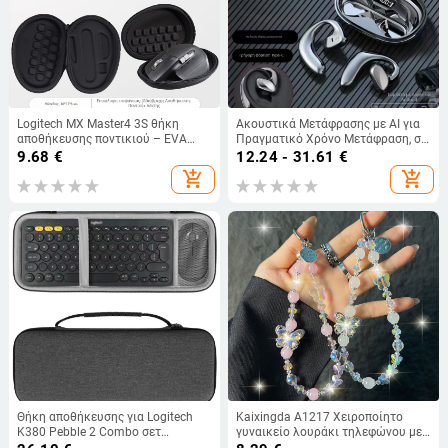
Logitech MX Master4 3S θήκη
Ακουστικά Μετάφρασης με AI για
αποθήκευσης ποντικιού – EVA
Πραγματικό Χρόνο Μετάφραση, σε
υλικό, κατασκευή με θερμοπρέσα,
Ακουστικά, Bluetooth 5.0, IPX3
9.68
€
12.24 - 31.61
€
αντοχή φόρτωσης 80 g, μοντέλο
Αδιάβροχα, Εμβέλεια 15 m,
add_shopping_cart
add_shopping_cart
JN000230
Αυτονομία Μπαταρίας 4–8 h
Θήκη αποθήκευσης για Logitech
Kaixingda A1217 Χειροποίητο
K380 Pebble 2 Combo σετ
γυναικείο λουράκι τηλεφώνου με
πληκτρολόγιο και ποντίκι
γεωμετρικό μοτίβο από τεχνητούς