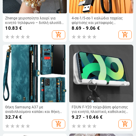
Zhenge χειροποίητο λουρί για
4-σε-1/5-σε-1 καλώδιο ταχείας
κινητό τηλέφωνο – διπλή αλυσίδα
φόρτισης και μεταφοράς
με μαργαριτάρια, πολυλειτουργικό
δεδομένων με Mini USB, Lightning
10.83
€
8.69 - 9.06
€
και Type-C, συμβατό με Apple,
add_shopping_cart
add_shopping_cart
Android και Huawei, μήκος 0,5–1
μ., κράμα αλουμινίου, μαύρο
Θήκη Samsung A37 με
FDUN F-Y20 τοίχο-βάση φόρτισης
αναδιπλούμενο καπάκι και θήκη
για κινητό, πλαστικό, καθολικός
καρτών, προστασία από πτώσεις,
στυλ, μη παραμετροποιήσιμο
32.74
€
9.27 - 10.46
€
A16 θήκη-πορτοφόλι καρτών, A56
add_shopping_cart
add_shopping_cart
θήκη τηλεφώνου με μαγνητικό
κλείσιμο