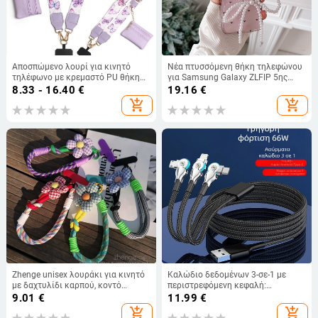
Αποσπώμενο λουρί για κινητό
Νέα πτυσσόμενη θήκη τηλεφώνου
τηλέφωνο με κρεμαστό PU θήκη
για Samsung Galaxy ZLFIP 5ης
κερμάτων, ιμάντας πολυεστέρα
γενιάς με περιστρεφόμενη άκρη,
8.33 - 16.40
€
19.16
€
και μεταλλική αγκράφα,
σχήμα καρδιάς, κατάλληλη για
add_shopping_cart
add_shopping_cart
δυνατότητα εκτύπωσης
ZLFIP 6/4ης γενιάς.
λογότυπου
Zhenge unisex λουράκι για κινητό
Καλώδιο δεδομένων 3-σε-1 με
με δαχτυλίδι καρπού, κοντό
περιστρεφόμενη κεφαλή:
πολυλειτουργικό λουρί, λουλούδι
Lightning, Micro USB και USB-C –
9.01
€
11.99
€
μοτίβο, μεταλλική αγκράφα
γρήγορη φόρτιση για Apple,
add_shopping_cart
add_shopping_cart
Android, Huawei και Vivo, πλεκτό