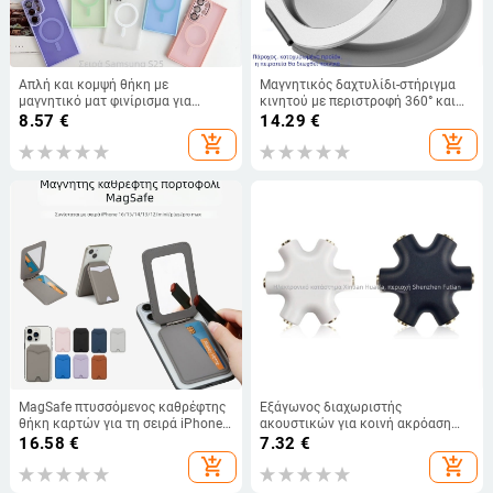
Απλή και κομψή θήκη με
Μαγνητικός δαχτυλίδι-στήριγμα
μαγνητικό ματ φινίρισμα για
κινητού με περιστροφή 360° και
Samsung Galaxy S25 Ultra,
ρυθμιζόμενη βάση γραφείου —
8.57
€
14.29
€
προστασία φακού κάμερας
σιλικόνη ματ φινίρισμα, δύο σε
add_shopping_cart
add_shopping_cart
ένα, συμβατό με iPhone 13 Pro/14
Pro/14 Pro Max
MagSafe πτυσσόμενος καθρέφτης
Εξάγωνος διαχωριστής
θήκη καρτών για τη σειρά iPhone
ακουστικών για κοινή ακρόαση
16 με μαγνήτη N52
ήχου σε ψηφιακές συσκευές —
16.58
€
7.32
€
μάρκα: Neutral; μοντέλο:
add_shopping_cart
add_shopping_cart
Hexagonal earphone splitter;
συμβατό με ψηφιακές συσκευές;