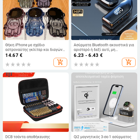
Θήκη iPhone με σχέδιο
Ασύρματα Bluetooth ακουστικά για
αστροναύτης γκλίτερ και διαγώνια
αριστερό ή δεξί αυτί, μη
αλυσίδα κρεμάσματος, TPU,
ενδοκαναλικά, μακρά διάρκεια
14.67
€
6.23 - 6.43
€
χειροποίητη, στυλ: καρτούν/μόδα/
μπαταρίας, υψηλή ποιότητα
add_shopping_cart
add_shopping_cart
ελαφρύς πολυτελής, προστασία:
αντι‑πτώσεις, διάχυση θερμότητας,
αντίσταση στην πτώση, συμβατή
με Apple iPhone
DCB τσάντα αποθήκευσης
Qi2 μαγνητικός 3-σε-1 ασύρματος