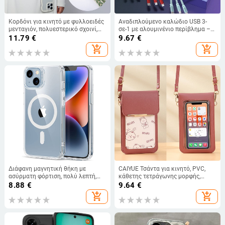
Κορδόνι για κινητό με φυλλοειδές
Αναδιπλούμενο καλώδιο USB 3-
μενταγιόν, πολυεστερικό σχοινί,
σε-1 με αλουμινένιο περίβλημα –
μεταλλικό αγκράφα, unisex
100W γρήγορη φόρτιση, Lightning,
11.79
€
9.67
€
Micro USB και Type-C
add_shopping_cart
add_shopping_cart
Διάφανη μαγνητική θήκη με
CAIYUE Τσάντα για κινητό, PVC,
ασύρματη φόρτιση, πολύ λεπτή,
κάθετης τετράγωνης μορφής,
από TPU και ακρυλικό, για iPhone
άνοιγμα με κορδόνι και αγκράφα,
8.88
€
9.64
€
11–14 και Pro/Pro Max.
εσωτερική θήκη για κέρματα
add_shopping_cart
add_shopping_cart