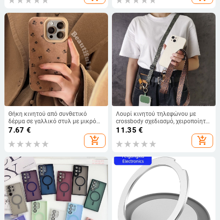
μαύρο, μήκος 1-2 m
Θήκη κινητού από συνθετικό
Λουρί κινητού τηλεφώνου με
δέρμα σε γαλλικό στυλ με μικρό
crossbody σχεδιασμό, χειροποίητο,
φλοράλ μοτίβο, για iPhone 16, 15
μάρκα Zhenge, unisex, μεταλλική
7.67
€
11.35
€
Pro Max, 14 και 13 – ανθεκτική σε
αγκράφα, υλικό: άλλο
add_shopping_cart
add_shopping_cart
πτώσεις, καφέ