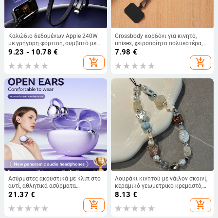
Καλώδιο δεδομένων Apple 240W
Crossbody κορδόνι για κινητό,
με γρήγορη φόρτιση, συμβατό με
unisex, χειροποίητο πολυεστέρα,
iPhone 17 και ταμπλέτες
ρυθμιζόμενο, εκτυπωμένο
9.23 - 10.78
€
7.98
€
λογότυπο
add_shopping_cart
add_shopping_cart
Ασύρματες ακουστικά με κλιπ στο
Λουράκι κινητού με νάιλον σκοινί,
αυτί, αθλητικά ασύρματα
κεραμικό γεωμετρικό κρεμαστό,
ακουστικά Bluetooth, μακρύς
καμερα διακοσμητικό, πλαστικό
21.37
€
8.13
€
χρόνος μπαταρίας, Bluetooth 6.0
κούμπωμα
add_shopping_cart
add_shopping_cart