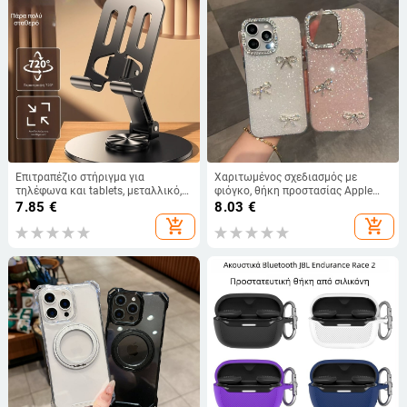
Επιτραπέζιο στήριγμα για
Χαριτωμένος σχεδιασμός με
τηλέφωνα και tablets, μεταλλικό,
φιόγκο, θήκη προστασίας Apple
αναδιπλούμενο και
iPhone 11–15 Pro Max, πλήρης
7.85
€
8.03
€
περιστρεφόμενο, γενικής χρήσης
κάλυψη
add_shopping_cart
add_shopping_cart