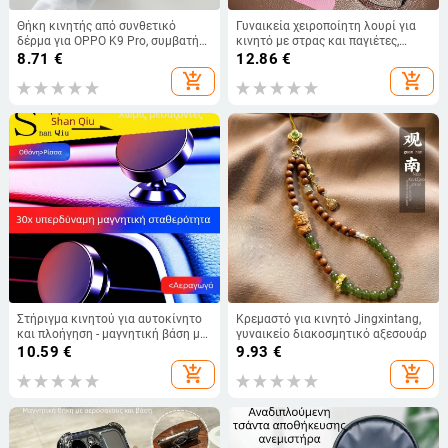
Θήκη κινητής από συνθετικό
Γυναικεία χειροποίητη λουρί για
δέρμα για OPPO K9 Pro, συμβατή
κινητό με στρας και παγιέτες,
με Reno11 Pro/9/8 Pro,
γεωμετρικό κρεμαστό,
8.71
€
12.86
€
γυαλισμένος μινιμαλιστικός
πολυλειτουργικό
add_shopping_cart
add_shopping_cart
σχεδιασμός για Reno4/5 Pro –
ανδρικό στιλ
Στήριγμα κινητού για αυτοκίνητο
Κρεμαστό για κινητό Jingxintang,
και πλοήγηση - μαγνητική βάση με
γυναικείο διακοσμητικό αξεσουάρ
360° περιστροφή, αλουμινένιο
10.59
€
9.93
€
στήριγμα ταμπλό, καθολική
add_shopping_cart
add_shopping_cart
συμβατότητα αυτοκινήτου