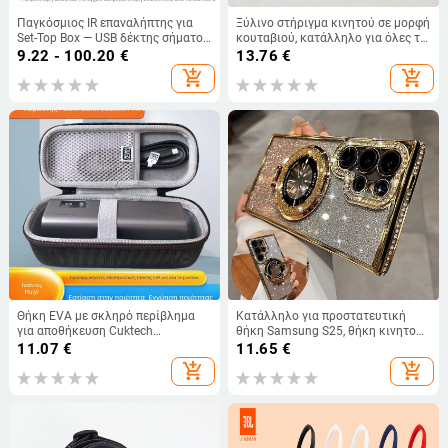
Παγκόσμιος IR επαναλήπτης για
Ξύλινο στήριγμα κινητού σε μορφή
Set-Top Box — USB δέκτης σήματος
κουταβιού, κατάλληλο για όλες τις
απομακρυσμένου ελέγχου,
μάρκες, μοντέλο Puppy, στυλ
9.22 - 100.20
€
13.76
€
καλώδιο επέκτασης
καθολικό.
add_shopping_cart
add_shopping_cart
Θήκη EVA με σκληρό περίβλημα
Κατάλληλο για προστατευτική
για αποθήκευση Cuktech
θήκη Samsung S25, θήκη κινητού
No.15/No.20 ενέργειας στήλης;
τηλεφώνου Edge Drill, S24,
11.07
€
11.65
€
υλικά: Oxford ύφασμα + EVA +
διαφανής μαγνητική θήκη με
add_shopping_cart
add_shopping_cart
κρύσταλλο βελούδο; επεξεργασία:
στρας, A56, αντιολισθητική
μεταφορά θερμότητας; αντοχή έως
πούδρα με γκλίτερ
10 kg