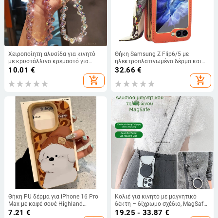
Χειροποίητη αλυσίδα για κινητό
Θήκη Samsung Z Flip6/5 με
με κρυστάλλινο κρεμαστό για
ηλεκτροπλατινωμένο δέρμα και
γυναίκες, γεωμετρικό κρεμαστό,
ιμάντα με μεταξωτό φουλάρι –
10.01
€
32.66
€
πολυλειτουργικό
πλήρης προστασία
add_shopping_cart
add_shopping_cart
Θήκη PU δέρμα για iPhone 16 Pro
Κολιέ για κινητό με μαγνητικό
Max με καφέ σουέ Highland
δέκτη – δίχρωμο σχέδιο, MagSafe
σκύλου, πλήρης κάλυψη,
συμβατό, υφαντό λουράκι για τον
7.21
€
19.25 - 33.87
€