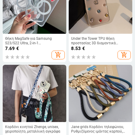
Θήκη MagSafe για Samsung
Under the Tower TPU θήκη
S23/S22 Ultra, 2-in-1
προστασίας 3D διαμαντικά
ακρυλικό+TPU, ανθεκτική σε
στοιχεία για iPhone 14 Pro Max,
7.69
€
8.53
€
πτώσεις, διαφανής, ανάγλυφη
εποξική κατασκευή, προσαρμόσιμη
add_shopping_cart
add_shopping_cart
Κορδόνι κινητού Zhenge, unisex,
Jane grids Κορδόνι τηλεφώνου,
χειροποίητο, μεταλλική αγκράφα
Ρυθμιζόμενος ιμάντας καρπού,