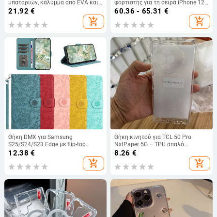
μπαταριών, κάλυμμα από EVA και
φορτιστής για τη σειρά iPhone 12–
Oxford ύφασμα, αδιάβροχη,
15 και Apple Watch, επιτραπέζιος
21.92
€
60.36 - 65.31
€
φορητή, φορτίο 20 κιλών
φορτιστής, συνολική ισχύς 25W,
add_shopping_cart
add_shopping_cart
έξοδος 15W για κινητό, 5W για
ακουστικά, 3W για ρολόι, QC4.0
Θήκη DMX για Samsung
Θήκη κινητού για TCL 50 Pro
S25/S24/S23 Edge με flip-top
NxtPaper 5G – TPU απαλό
σχεδιασμό, πορτφόλιο για κάρτες
περίβλημα, αερόσακος προστασίας
12.38
€
8.26
€
και λαινάρι, PU+TPU, χειροποίητη
από πτώσεις, μινιμαλιστικό στυλ,
add_shopping_cart
add_shopping_cart
κατασκευή από πλαστικό