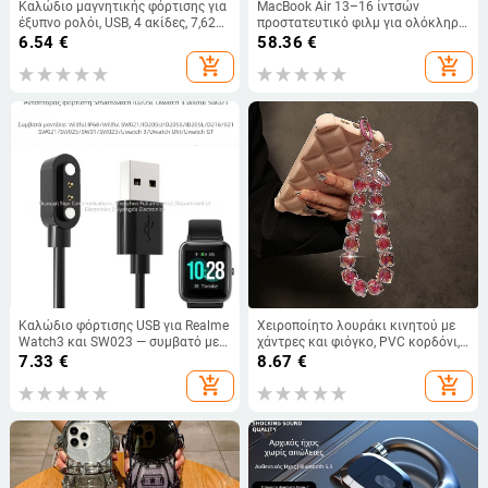
Καλώδιο μαγνητικής φόρτισης για
MacBook Air 13–16 ίντσών
έξυπνο ρολόι, USB, 4 ακίδες, 7,62
προστατευτικό φιλμ για ολόκληρο
mm, γραμμή δεδομένων
σώμα και οθόνη, M5Pro πέντε σε
6.54
€
58.36
€
ένα
add_shopping_cart
add_shopping_cart
Καλώδιο φόρτισης USB για Realme
Χειροποίητο λουράκι κινητού με
Watch3 και SW023 — συμβατό με
χάντρες και φιόγκο, PVC κορδόνι,
IP68, ID205L και SW021 έξυπνα
πλαστικό κούμπωμα,
7.33
€
8.67
€
ρολόγια
εξατομικεύσιμο, unisex
add_shopping_cart
add_shopping_cart