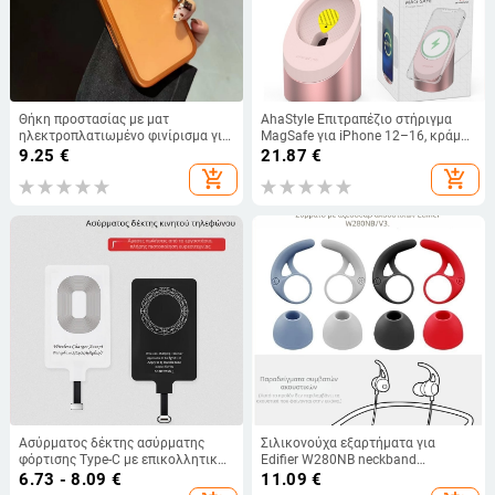
Θήκη προστασίας με ματ
AhaStyle Επιτραπέζιο στήριγμα
ηλεκτροπλατιωμένο φινίρισμα για
MagSafe για iPhone 12–16, κράμα
iPhone 13/13 Pro/13 Pro Max και
αλουμινίου, PT134
9.25
€
21.87
€
iPhone 14/14 Pro/14 Pro Max/14
add_shopping_cart
add_shopping_cart
Max — πλήρης προστασία,
αντιολισθητικότητα, διάχυση
θερμότητας, αντιαποτυπώματα
Ασύρματος δέκτης ασύρματης
Σιλικονούχα εξαρτήματα για
φόρτισης Type-C με επικολλητικό
Edifier W280NB neckband
πηνίο αισθητήρα, καθολικός, AFC,
Bluetooth — φτερά και ακουστικά,
6.73 - 8.09
€
11.09
€
5W, 1A έξοδος, άμεση φόρτιση
ανάγλυφη επιφάνεια, μορφή ημι-