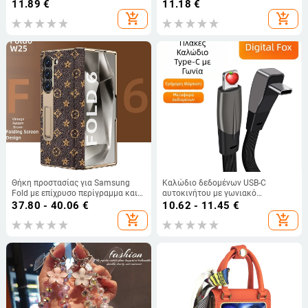
Σύντομο πλεκτό σκοινί,
11.89
€
11.18
€
Γεωμετρικό κρεμαστό,
add_shopping_cart
add_shopping_cart
Πολυχρηστικός εξωτερικός
εξοπλισμός
Θήκη προστασίας για Samsung
Καλώδιο δεδομένων USB-C
Fold με επίχρυσο περίγραμμα και
αυτοκινήτου με γωνιακό
γνήσιο δέρμα εσωτερικού πάνελ
σχεδιασμό, διπλή κεφαλή, επίπεδο
37.80 - 40.06
€
10.62 - 11.45
€
(W25)
καλώδιο, γρήγορη φόρτιση
add_shopping_cart
add_shopping_cart