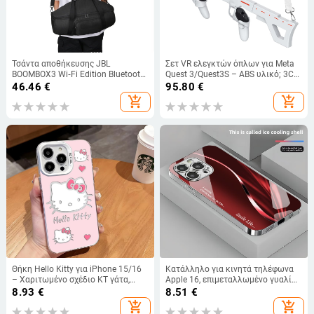
Τσάντα αποθήκευσης JBL
Σετ VR ελεγκτών όπλων για Meta
BOOMBOX3 Wi‑Fi Edition Bluetooth
Quest 3/Quest3S – ABS υλικό; 3C
Speaker (ύφασμα, 3C συσκευασία)
συσκευασία ηλεκτρονικού
46.46
€
95.80
€
προϊόντος; μη εισαγόμενο; χωρίς
add_shopping_cart
add_shopping_cart
παραμετροποίηση
Θήκη Hello Kitty για iPhone 15/16
Κατάλληλο για κινητά τηλέφωνα
– Χαριτωμένο σχέδιο KT γάτα,
Apple 16, επιμεταλλωμένο γυαλί
λευκό ή μαύρο, Ανθεκτική σε
με εκθαμβωτικό φως, απλό iPhone
8.93
€
8.51
€
πτώσεις
17 Pro, μοντέρνο και ελαφρύ,
add_shopping_cart
add_shopping_cart
πολυτελές 14 Plus