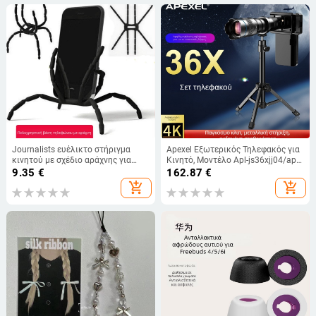
Journalists ευέλικτο στήριγμα
Apexel Εξωτερικός Τηλεφακός για
κινητού με σχέδιο αράχνης για
Κινητό, Μοντέλο Apl-js36xjj04/apl-
κινητά – κατάλληλο για γραφείο
js36xjj020, Καθολική Συμβατότητα
9.35
€
162.87
€
και αυτοκίνητο, πλαστικό
με Κινητές Συσκευές
add_shopping_cart
add_shopping_cart