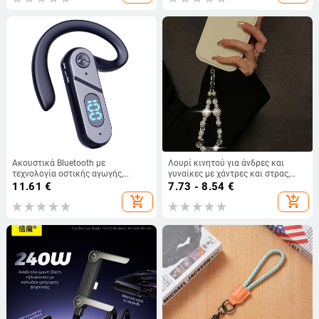
Ακουστικά Bluetooth με
Λουρί κινητού για άνδρες και
τεχνολογία οστικής αγωγής,
γυναίκες με χάντρες και στρας,
ψηφιακή οθόνη, φωνητικό έλεγχο,
χειροποίητο, πλαστικό υλικό,
11.61
€
7.73 - 8.54
€
εμβέλεια 10 μ, IPX4, αυτονομία >8
νάιλον κορδόνι, μεταλλική
add_shopping_cart
add_shopping_cart
h
αγκράφα