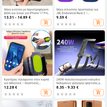
Θήκη κινητού με περιστρεφόμενη
Θήκη σιλικόνης προστασίας για
βάση και λουρί για iPhone 17 Pro
JBL Endurance Race 2 —
Max, 16, 15 και iPhone 11
αντιπτώσης, μαλακό περίβλημα,
13.31 - 14.89
€
9.59
€
κατασκευή με έγχυση, φορητός
add_shopping_cart
add_shopping_cart
σχεδιασμός
Κρατήρας τηλεφώνου στον καρπό
240W πολυλειτουργικό καλώδιο
για αθλητικά – πλαστικός,
δεδομένων γρήγορης φόρτισης με
καθολικός, κατάλληλος για
βάση το τηλέφωνο, συμβατό με
12.28
€
8.35 - 9.33
€
τρέξιμο και ποδηλασία, με
iPhone 15/17, κινητά τηλέφωνα
add_shopping_cart
add_shopping_cart
δυνατότητα προσαρμογής
και tablets