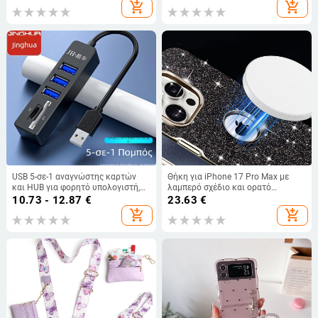
ανθεκτική στις πτώσεις
λαιμό
add_shopping_cart
add_shopping_cart
USB 5-σε-1 αναγνώστης καρτών
Θήκη για iPhone 17 Pro Max με
και HUB για φορητό υπολογιστή,
λαμπερό σχέδιο και ορατό
SD/TF υποστήριξη, USB 2.0
λογότυπο, μαγνητική προστασία,
10.73 - 12.87
€
23.63
€
εξωτερική σύνδεση, μοντέλο Z303
πλήρης κάλυψη, πολυτελής
add_shopping_cart
add_shopping_cart