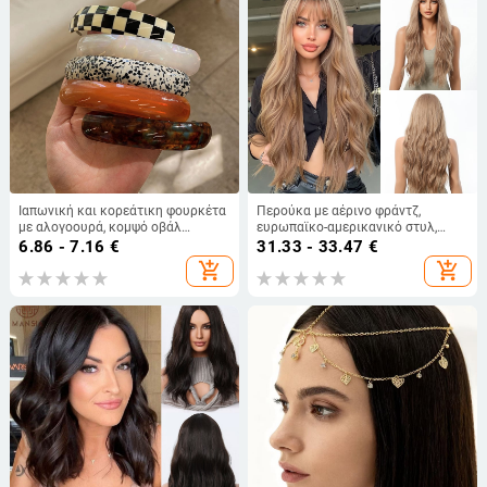
Ιαπωνική και κορεάτικη φουρκέτα
Περούκα με αέρινο φράντζ,
με αλογοουρά, κομψό οβάλ
ευρωπαϊκο-αμερικανικό στυλ,
καμπύλο ρετρό acetate, με κλιπ για
μακριά σγουρά μαλλιά, οικιακό
6.86 - 7.16
€
31.33 - 33.47
€
άνοιξη, σε στυλ φουρκέτας. Νέο
μετάξι, μπορεί να βαφτεί
add_shopping_cart
add_shopping_cart