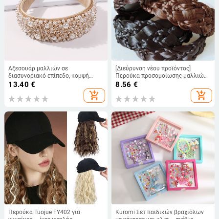
Αξεσουάρ μαλλιών σε
[Διεύρυνση νέου προϊόντος]
διασυνοριακό επίπεδο, κομψή
Περούκα προσομοίωσης μαλλιών
ευρωπαϊκή και αμερικανική
με κορδέλα για πλεξούδες
13.40
€
8.56
€
μπαρόκ χειροποίητη κορδέλα
μαλλιών, περούκες που καλύπτουν
add_shopping_cart
add_shopping_cart
μαλλιών με χάντρες, κορδέλα
το μήκος των λευκών μαλλιών για
μαλλιών με πέρλες σε πωλήσεις
την αύξηση των μαλλιών στην
στο Amazon
κορυφή του κεφαλιού
Περούκα Tuojue FY402 για
Kuromi Σετ παιδικών βραχιόλων