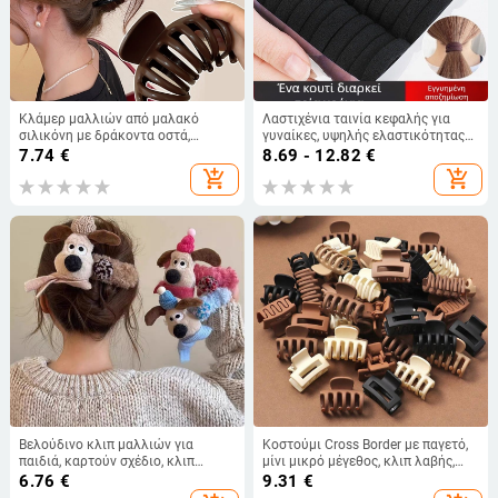
Κλάμερ μαλλιών από μαλακό
Λαστιχένια ταινία κεφαλής για
σιλικόνη με δράκοντα οστά,
γυναίκες, υψηλής ελαστικότητας
γκριπερ μηχανισμός, διεργασία
και ανθεκτικότητας, Internet
7.74
€
8.69 - 12.82
€
έγχυσης καυσίμου, για γυναίκες,
Celebrous χοντρό σχοινί μαλλιών,
add_shopping_cart
add_shopping_cart
αξεσουάρ κεφαλής
απλό σχοινί μαλλιών, μαύρο
δαχτυλίδι μαλλιών
Βελούδινο κλιπ μαλλιών για
Κοστούμι Cross Border με παγετό,
παιδιά, καρτούν σχέδιο, κλιπ
μίνι μικρό μέγεθος, κλιπ λαβής,
τύπου πάπιας, φιόγκος,
ορθογώνιο κλιπ καρχαρία,
6.76
€
9.31
€
χειροποίητο
φράντζα, σπασμένη φουρκέτα,