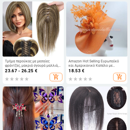
Τμήμα περούκας με μεσαίες
Amazon Hot Selling Ευρωπαϊκό
φράντζες, μακριά σγουρά μαλλιά,
και Αμερικανικό Καπέλο με
συνθετικές ίνες ανθεκτικές σε
Υπερβολικό Λουλούδι Φτερό
23.67 - 26.25
€
18.53
€
υψηλές θερμοκρασίες, πλήρως
Ψάθινο Καπέλο Ιδιοσυγκρασία
add_shopping_cart
add_shopping_cart
χειροποίητο
Διασημοτήτων Φεστιβάλ
Ιπποδρομιών Νυφική στέκα