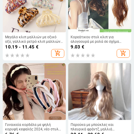
Μεγάλο κλιπ μαλλιών με οξικό
Κορεάτικου στυλ κλιπ για
οξύ, γαλλικό ρετρό κλιπ μαλλιών
αλογοουρά με ρολά σε σχήμα
για γυναίκες, απλό κλιπ μαλλιών
σύννεφου και λουλουδένιο κόμβο,
10.19 - 11.45
€
9.03
€
στο πίσω μέρος του κεφαλιού, σε
συνθετική τρίχα ανθεκτική στη
add_shopping_cart
add_shopping_cart
στυλ δάσους, υψηλής ποιότητας
θερμότητα, μοντέλο 1137
για γυναίκες
Γυναικεία κορδέλα με ψηλή
Περούκα με μπούκλες και
κορυφή κεφαλής 2024, νέο στυλ
πλευρικά φράντζ, μαλλιά
πλύσης προσώπου, αντιολισθητική
ανθεκτικά στη θερμότητα, πλήρης