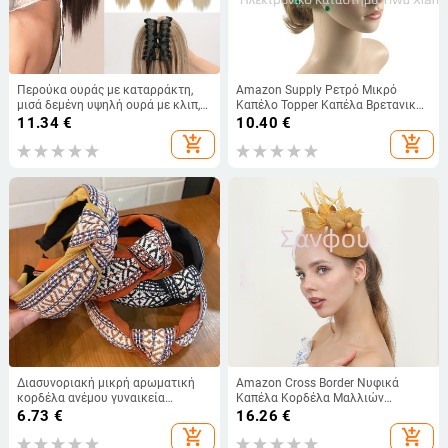
Περούκα ουράς με καταρράκτη,
Amazon Supply Ρετρό Μικρό
μισά δεμένη υψηλή ουρά με κλιπ,
Καπέλο Topper Καπέλα Βρετανικά
μοντέλο W0109, ίνες υψηλής
Γαλλικά Καπέλο με Φιόγκο Σκηνή
11.34
€
10.40
€
θερμοκρασίας, может να βαφτεί ή
Αξεσουάρ Μαλλιών Γυναικεία
add_shopping_cart
add_shopping_cart
να ισιωθεί
Διασυνοριακή μικρή αρωματική
Amazon Cross Border Νυφικά
κορδέλα ανέμου γυναικεία
Καπέλα Κορδέλα Μαλλιών
κορεατική έκδοση ρετρό φαρδιά
Απομίμηση Λινού Υλικού
6.73
€
16.26
€
κορδέλα για τα μαλλιά, αξεσουάρ
Μπαλαρίνας για Πάρτι Jockey Club
add_shopping_cart
add_shopping_cart
μαλλιών φουρκέτας, φθινόπωρο
Vintage Αξεσουάρ Μαλλιών με