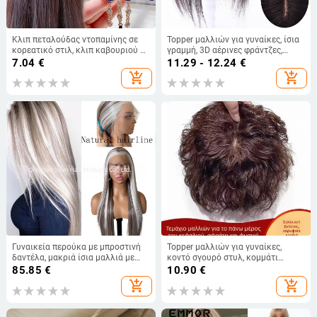
Κλιπ πεταλούδας ντοπαμίνης σε
Topper μαλλιών για γυναίκες, ίσια
κορεατικό στιλ, κλιπ καβουριού με
γραμμή, 3D αέρινες φράντζες,
φούντα, νέο κομψό, ταιριαστό
μηχανική επεξεργασία, συμβατό με
7.04
€
11.29 - 12.24
€
κούμπωμα για φουρκέτα
βαφή και περμαν
add_shopping_cart
add_shopping_cart
Γυναικεία περούκα με μπροστινή
Topper μαλλιών για γυναίκες,
δαντέλα, μακριά ίσια μαλλιά με
κοντό σγουρό στυλ, κομμάτι
καφέ ανταύγειες και λευκές
όγκου, ίνες υψηλής θερμοκρασίας
85.85
€
10.90
€
αποχρώσεις, COS στυλ, φυσική
ανθεκτικές, μηχανισμός σύνδεσης
add_shopping_cart
add_shopping_cart
γραμμή μαλλιών