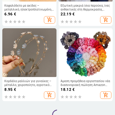
Κεφαλόδετο με ακίδες –
Εξωτική μακριά ίσια περούκα, ίνες
μεταλλικό, ηλεκτροπλατινωμένο,
ανθεκτικές στη θερμοκρασία,
γοτθικο-πανκ στυλ, για γυναίκες
μοντέλο L190, φυσική όψη,
6.96
€
22.19
€
σχηματισμός προσώπου
add_shopping_cart
add_shopping_cart
Κορδέλα μαλλιών για γυναίκες –
Άμεση προμήθεια εργοστασίου νέα
μέταλλο, χειροποίητο, αγροτικό
διασυνοριακή πώληση Amazon
στυλ, φρέσκια και γλυκιά, Άνοιξη
δαχτυλίδι χοίρου παχέος εντέρου
8.95
€
18.12
€
2024
φωτεινό χρώμα σατέν δαχτυλίδι
add_shopping_cart
add_shopping_cart
μαλλιών μονόχρωμο δαχτυλίδι
μαλλιών αξεσουάρ μαλλιών