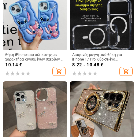
Θήκη iPhone από σιλικόνης με
Διαφανές μαγνητικό θήκη για
χαρακτήρα κινούμένων σχεδίων –
iPhone 17 Pro, δύο-σε-ένα
προστασία από πτώσεις, ματ
προστατευτικό κάλυμμα με
10.14
€
8.22 - 10.48
€
φινίρισμα, συμβατή με iPhone
παχύτερο πλαίσιο και μεγάλο
add_shopping_cart
add_shopping_cart
11/12/13/14 σειρά (Pro/Max)
άνοιγμα