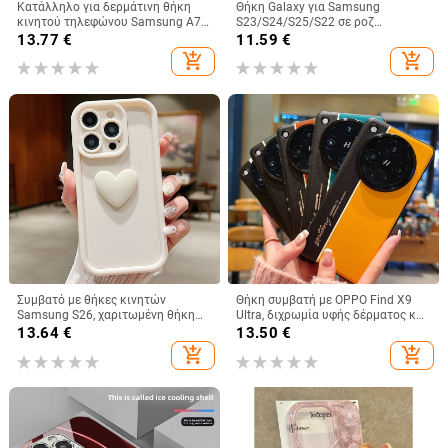
Κατάλληλο για δερμάτινη θήκη
Θήκη Galaxy για Samsung
κινητού τηλεφώνου Samsung A73,
S23/S24/S25/S22 σε ροζ
θήκη κινητού τηλεφώνου
παγωμένο κρύσταλλο με πλήρη
13.77
€
11.59
€
A36/A16, προστατευτικό κάλυμμα
κάλυψη και μεταλλικό φινίρισμα
add_shopping_cart
add_shopping_cart
A26/A56, αόρατη βάση στήριξης
Συμβατό με θήκες κινητών
Θήκη συμβατή με OPPO Find X9
Samsung S26, χαριτωμένη θήκη
Ultra, διχρωμία υφής δέρματος και
A56, θήκη 3D καρδιά για A32, ματ
φθορίζουσες γραμμές, GT8Pro
13.64
€
13.50
€
θήκη για A24, θήκη σιλικόνης για
προστατευτική θήκη
add_shopping_cart
add_shopping_cart
A53, προστατευτικές θήκες για
A33, μαλακές