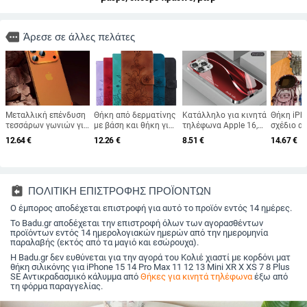
more
Άρεσε σε άλλες πελάτες
Μεταλλική επένδυση
Θήκη από δερματίνης
Κατάλληλο για κινητά
Θήκη iPh
τεσσάρων γωνιών για
με βάση και θήκη για
τηλέφωνα Apple 16,
σχέδιο α
θήκη iPhone 17 Pro
κάρτες για iPhone
επιμεταλλωμένο
γκλίτερ 
12.64
€
12.26
€
8.51
€
14.67
€
Max με ultra-thin
11–14 Pro Max,
γυαλί με
αλυσίδα
προστατευτικό φακού
ανάγλυφη
εκθαμβωτικό φως,
κρεμάσμα
χωρίς πλαίσιο
διακόσμηση
απλό iPhone 17 Pro,
χειροποίη
μοντέρνο και ελαφρύ,
καρτούν/
πολυτελές 14 Plus
ελαφρύς 
assignment_return
ΠΟΛΙΤΙΚΗ ΕΠΙΣΤΡΟΦΗΣ ΠΡΟΪΟΝΤΩΝ
προστασί
Ο έμπορος αποδέχεται επιστροφή για αυτό το προϊόν εντός 14 ημέρες.
αντι‑πτώ
θερμότητ
Το Badu.gr αποδέχεται την επιστροφή όλων των αγορασθέντων
αντίστασ
προϊόντων εντός 14 ημερολογιακών ημερών από την ημερομηνία
πτώση, σ
παραλαβής (εκτός από τα μαγιό και εσώρουχα).
Apple iP
Η Badu.gr δεν ευθύνεται για την αγορά του Κολιέ χιαστί με κορδόνι ματ
θήκη σιλικόνης για iPhone 15 14 Pro Max 11 12 13 Mini XR X XS 7 8 Plus
SE Αντικραδασμικό κάλυμμα από
Θήκες για κινητά τηλέφωνα
έξω από
τη φόρμα παραγγελίας.