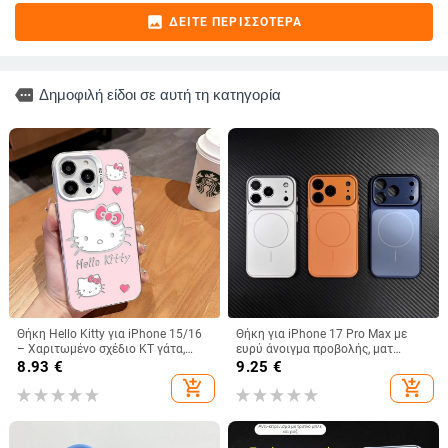
image
ΔΕΊΤΕ ΠΕΡΙΣΣΌΤΕΡΑ
more
Δημοφιλή είδοι σε αυτή τη κατηγορία
Θήκη Hello Kitty για iPhone 15/16
Θήκη για iPhone 17 Pro Max με
– Χαριτωμένο σχέδιο KT γάτα,
ευρύ άνοιγμα προβολής, ματ
λευκό ή μαύρο, Ανθεκτική σε
φινίρισμα και μαγνητική πρόσδεση
8.93
€
9.25
€
πτώσεις
add_shopping_cart
add_shopping_cart