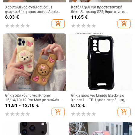
Χαριτωμένος σχεδιασμός με
Κατάλληλο για προστατευτική
φιόγκο, θήκη προστασίας Apple
θήκη Samsung S25, θήκη κινητού
iPhone 11–15 Pro Max, πλήρης
τηλεφώνου Edge Drill, S24,
8.03
€
11.65
€
κάλυψη
διαφανής μαγνητική θήκη με
add_shopping_cart
add_shopping_cart
στρας, A56, αντιολισθητική
πούδρα με γκλίτερ
Θήκη σιλικόνης για iPhone
Θήκη πίσω για Lingdu Blackview
15/14/13/12 Pro Max με σκυλάκι
Xplore 1 – TPU, γυαλιστερή υφή,
με φιόγκο, πλήρης προστασία
κατασκευή με έγχυση,
11.81 - 12.10
€
8.12
€
προσαρμοστικό
add_shopping_cart
add_shopping_cart