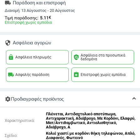
local_shipping
Παράδοση και επιστροφή
Διανομή:
13 Αύγουστος - 20 Αύγουστος
€
Τιμή παράδοσης:
5.11
Επιστροφή χωρίς εμπόδια
security
Ασφάλεια αγορών
Ασφάλεια στα προσωπικά
lock
policy
Ασφάλεια πληρωμής
δεδομένα
local_shipping
assignment_return
Ασφαλής παράδοση
Επιστροφή χωρίς εμπόδια
settings
Προδιαγραφές προϊόντος
Πλένεται, Αντιδαχτυλικό αποτύπωμα,
Αντιχαρακτική, Αδιάβροχο, Με Κορδόνι, Ελαφρύ,
Χαρακτηριστικά:
Ματ/Αντιθαμβωτικό, Αντιολισθητικό,
Αδιάβροχο, Α
Κολιέ χιαστί με κορδόνι θήκη τηλεφώνου, Απλό,
Σχέδιο:
Διαφανές, Φωτεινό