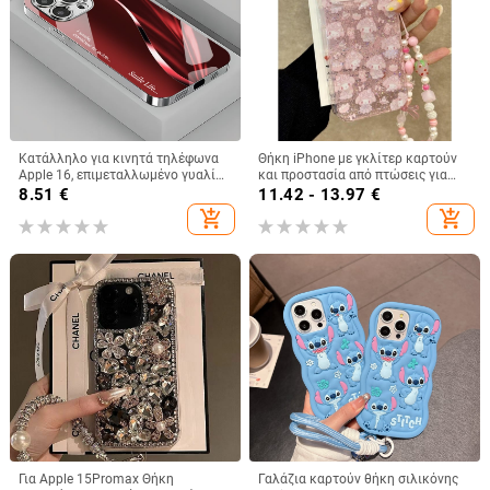
Κατάλληλο για κινητά τηλέφωνα
Θήκη iPhone με γκλίτερ καρτούν
Apple 16, επιμεταλλωμένο γυαλί
και προστασία από πτώσεις για
με εκθαμβωτικό φως, απλό iPhone
iPhone 16 Pro Max, 15, 14 Pro, 13
8.51
€
11.42 - 13.97
€
17 Pro, μοντέρνο και ελαφρύ,
Plus, 12, 11, 7/8 Plus, XS/XR
add_shopping_cart
add_shopping_cart
πολυτελές 14 Plus
Για Apple 15Promax Θήκη
Γαλάζια καρτούν θήκη σιλικόνης