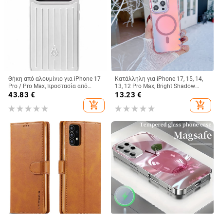
Θήκη από αλουμίνιο για iPhone 17
Κατάλληλη για iPhone 17, 15, 14,
Pro / Pro Max, προστασία από
13, 12 Pro Max, Bright Shadow
πτώσεις, μαγνητικό κλείσιμο,
Chameleon, θήκη τηλεφώνου 16E,
43.83
€
13.23
€
κατασκευή με έγχυση, δυνατότητα
πλήρης κάλυψη, αντιπτώσεις
add_shopping_cart
add_shopping_cart
προσαρμογής