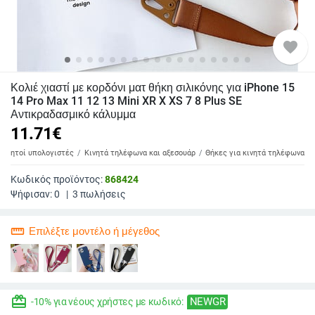
favorite
Κολιέ χιαστί με κορδόνι ματ θήκη σιλικόνης για iPhone 15
14 Pro Max 11 12 13 Mini XR X XS 7 8 Plus SE
Αντικραδασμικό κάλυμμα
11.71
€
 φορητοί υπολογιστές
Κινητά τηλέφωνα και αξεσουάρ
Θήκες για κινητά τηλέφωνα
Κωδικός προϊόντος:
868424
Ψήφισαν:
0
|
3
πωλήσεις
straighten
Επιλέξτε μοντέλο ή μέγεθος
redeem
NEWGR
-10% για νέους χρήστες με κωδικό: