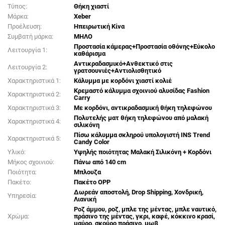
Τύπος:
Θήκη χιαστί
Μάρκα:
Xeber
Προέλευση:
Ηπειρωτική Κίνα
Συμβατή μάρκα:
ΜΗΛΟ
Προστασία κάμερας+Προστασία οθόνης+Εύκολο
Λειτουργία 1:
καθάρισμα
Αντικραδασμικό+Ανθεκτικό στις
Λειτουργία 2:
γρατσουνιές+Αντιολισθητικό
Χαρακτηριστικά 1:
Κάλυμμα με κορδόνι χιαστί κολιέ
Κρεμαστό κάλυμμα σχοινιού αλυσίδας Fashion
Χαρακτηριστικά 2:
Carry
Χαρακτηριστικά 3:
Με κορδόνι, αντικραδασμική θήκη τηλεφώνου
Πολυτελής ματ θήκη τηλεφώνου από μαλακή
Χαρακτηριστικά 4:
σιλικόνη
Πίσω κάλυμμα σκληρού υπολογιστή INS Trend
Χαρακτηριστικά 5:
Candy Color
Υλικό:
Υψηλής ποιότητας Μαλακή Σιλικόνη + Κορδόνι
Μήκος σχοινιού:
Πάνω από 140 cm
Ποιότητα:
Μπλουζα
Πακέτο:
Πακέτο OPP
Δωρεάν αποστολή, Drop Shipping, Χονδρική,
Υπηρεσία:
Λιανική
Ροζ άμμου, ροζ, μπλε της μέντας, μπλε ναυτικό,
Χρώμα:
πράσινο της μέντας, γκρι, καφέ, κόκκινο κρασί,
μαύρο, σκούρο πράσινο, μωβ