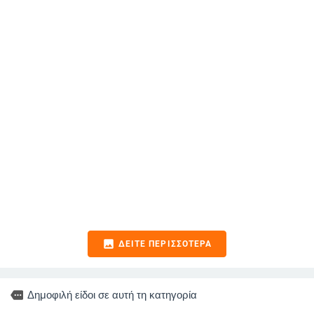
image
ΔΕΊΤΕ ΠΕΡΙΣΣΌΤΕΡΑ
more
Δημοφιλή είδοι σε αυτή τη κατηγορία