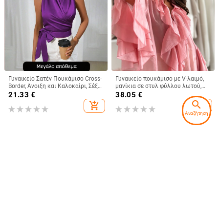
Γυναικείο Σατέν Πουκάμισο Cross-
Γυναικείο πουκάμισο με V-λαιμό,
Border, Άνοιξη και Καλοκαίρι, Σέξι,
μανίκια σε στυλ φύλλου λωτού,
Αμάνικο Πουκάμισο με Δαντέλα
χωρίς τσαλάκωμα, ύφασμα
21.33
€
38.05
€
και Πλαϊνό Τύλιγμα, Αμάνικο
πολυεστέρα-ελαστάν, κανονικό
search
add_shopping_cart
add_shopping_cart
Μπλούζα
μήκος
Αναζήτηση