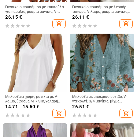
Γυναικείο πουκάμισο με κουκούλα
Γυναικείο πουκάμισο με λεοπάρ
για παραλία, μακριά μανίκια, V-
τύπωμα, V-λαιμό, μακριά μανίκια,
λαιμό και τσέπη
πολυεστέρας
26.15
€
26.11
€
add_shopping_cart
add_shopping_cart
Μπλουζάκι χωρίς μανίκια με V-
Μπλούζα με μποέμικο μοτίβο, V-
λαιμό, ύφασμα Milk Silk, χαλαρή
ντεκολτέ, 3/4 μανίκια, μίγμα
γραμμή, καλοκαίρι 2024
πολυεστέρα-ελαστάνης, εθνορετρό
14.71 - 15.50
€
26.51
€
στυλ
add_shopping_cart
add_shopping_cart