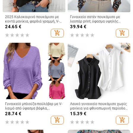
2025 Καλοκαιρινό πουκάμισο με
Γυναικείο σατέν πουκάμισο με
κοντά μανίκια, φαρδιά γραμμή, V-
λεοπάρ print, ύφασμα υψηλής
λαιμό, μονόχρωμο, πολυεστερ-
ελαστικότητας, χαλαρή γραμμή,
24.65
€
39.94
€
ελασταν μείγμα, καθημερινό
μακριά μανίκια, κουμπιά μπροστά,
add_shopping_cart
add_shopping_cart
δυτικό στυλ
άνοιξη-φθινόπωρο
Γυναικείό μπλούζα-πούλόβερ με V-
Λευκό γυναικείο πουκάμισο χωρίς
λαιμό από ύφασμα βάφλα,
μανίκια για φθινοπωρινή περίοδο,
Χειμώνας 2024
μεσαίου μήκους, χαλαρή γραμμή,
28.74
€
15.39
€
γιακάς με πέτο, αντιρυτιδωμένο
add_shopping_cart
add_shopping_cart
ύφασμα, πολυεστέρας-σπαντεξ