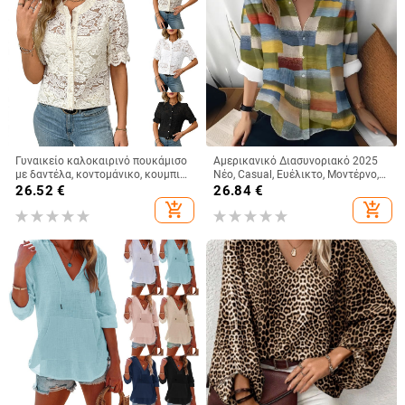
Γυναικείο καλοκαιρινό πουκάμισο
Αμερικανικό Διασυνοριακό 2025
με δαντέλα, κοντομάνικο, κουμπιά,
Νέο, Casual, Ευέλικτο, Μοντέρνο,
φλοράλ μοτίβο, στρογγυλή
Υψηλής Ποιότητας, Ριγέ Καρό
26.52
€
26.84
€
λαιμόκοψη, χαλαρή γραμμή,
Γυναικείο Πουκάμισο με
add_shopping_cart
add_shopping_cart
βαμβάκι-πολυεστέρας
Μακρυμάνικο