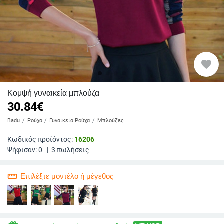
favorite
Κομψή γυναικεία μπλούζα
30.84
€
Badu
Ρούχα
Γυναικεία Ρούχα
Μπλούζες
Κωδικός προϊόντος:
16206
Ψήφισαν:
0
|
3
πωλήσεις
straighten
Επιλέξτε μοντέλο ή μέγεθος