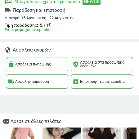
redeem
NEWGR
-10% για νέους χρήστες με κωδικό:
local_shipping
Παράδοση και επιστροφή
Διανομή:
15 Αύγουστος - 22 Αύγουστος
€
Τιμή παράδοσης:
5.11
Επιστροφή χωρίς εμπόδια
security
Ασφάλεια αγορών
Ασφάλεια στα προσωπικά
lock
policy
Ασφάλεια πληρωμής
δεδομένα
local_shipping
assignment_return
Ασφαλής παράδοση
Επιστροφή χωρίς εμπόδια
more
Άρεσε σε άλλες πελάτες