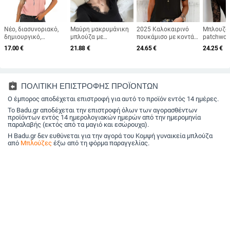
Νέο, διασυνοριακό,
Μαύρη μακρυμάνικη
2025 Καλοκαιρινό
Μπλουζάκ
δημιουργικό,
μπλούζα με
πουκάμισο με κοντά
patchwor
γυναικείο, άνετο,
δαντελένιο τελείωμα
μανίκια, φαρδιά
ρεγιόν-σ
17.00
€
21.88
€
24.65
€
24.25
€
άνετο και casual,
και V-λαιμό, στενή
γραμμή, V-λαιμό,
ανάμειξη
κοντομάνικο, φαρδύ,
γραμμή
μονόχρωμο,
μανίκια,
καλοκαιρινό, με
πολυεστερ-ελασταν
γιακάς, 
στρογγυλή
μείγμα, καθημερινό
γεωμετρι
λαιμόκοψη, σε σχέδιο
δυτικό στυλ
assignment_return
ΠΟΛΙΤΙΚΗ ΕΠΙΣΤΡΟΦΗΣ ΠΡΟΪΟΝΤΩΝ
λιβελούλας του 2024,
από εκτύπωση σε 3D.
Ο έμπορος αποδέχεται επιστροφή για αυτό το προϊόν εντός 14 ημέρες.
Το Badu.gr αποδέχεται την επιστροφή όλων των αγορασθέντων
προϊόντων εντός 14 ημερολογιακών ημερών από την ημερομηνία
παραλαβής (εκτός από τα μαγιό και εσώρουχα).
Η Badu.gr δεν ευθύνεται για την αγορά του Κομψή γυναικεία μπλούζα
από
Μπλούζες
έξω από τη φόρμα παραγγελίας.