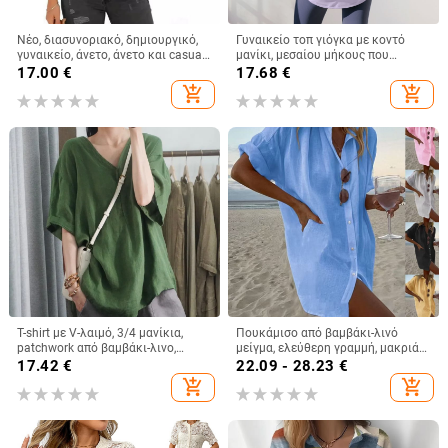
Νέο, διασυνοριακό, δημιουργικό,
Γυναικείο τοπ γιόγκα με κοντό
γυναικείο, άνετο, άνετο και casual,
μανίκι, μεσαίου μήκους που
κοντομάνικο, φαρδύ, καλοκαιρινό,
καλύπτει τους γοφούς,
17.00
€
17.68
€
με στρογγυλή λαιμόκοψη, σε
αδυνατιστικό, γρήγορο στέγνωμα
add_shopping_cart
add_shopping_cart
σχέδιο λιβελούλας του 2024, από
και αναπνεύσιμο.
εκτύπωση σε 3D.
T-shirt με V-λαιμό, 3/4 μανίκια,
Πουκάμισο από βαμβάκι-λινό
patchwork από βαμβάκι-λινο,
μείγμα, ελεύθερη γραμμή, μακριά
καθημερινό στυλ, Καλοκαίρι 2025
μανίκια, γιακά τύπου λαπέλ,
17.42
€
22.09 - 28.23
€
μονοχρωμο σχέδιο, στυλ
add_shopping_cart
add_shopping_cart
λογοτεχνικό ρετρό