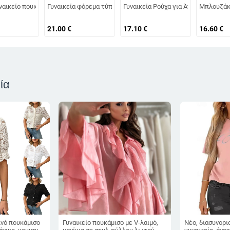
ναικεία μπλούζα με V λαιμόκοψη και δαντέλα, με μανίκια και καμπάνα, για γυ
αιμόκοψη, εξωτερικό εμπόριο, νέα ρούχα, γυναικεία τυπωμένα ρούχα, μόδα, 
ναικείο πουκάμισο χωρίς μανίκια για φθινοπωρινή περίοδο, μεσαίου μήκους,
Γυναικεία φόρεμα τύπου T-shirt σε μεγάλο μέγεθος, καλοκαιρι
Γυναικεία Ρούχα για Άνοιξη και Κα
Μπλουζάκι
21.00
€
17.10
€
16.60
€
ία
ινό πουκάμισο
Γυναικείο πουκάμισο με V-λαιμό,
Νέο, διασυνορι