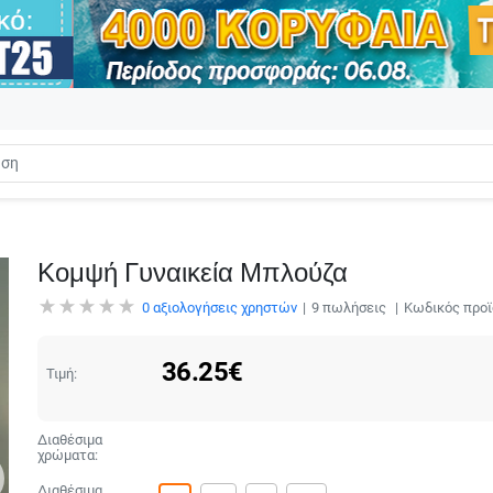
Κομψή Γυναικεία Μπλούζα
0
αξιολογήσεις χρηστών
9
πωλήσεις
Κωδικός προϊ
36.25
€
Τιμή:
Διαθέσιμα
χρώματα:
Διαθέσιμα