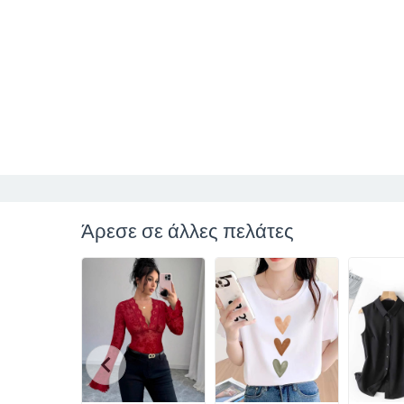
Άρεσε σε άλλες πελάτες
chevron_left