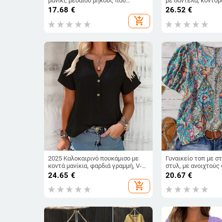
μανίκι, μεσαίου μήκους που
με δαντέλα, κοντομ
καλύπτει τους γοφούς,
φλοράλ μοτίβο, στ
17.68
€
26.52
€
αδυνατιστικό, γρήγορο στέγνωμα
λαιμόκοψη, χαλαρή 
add_shopping_cart
και αναπνεύσιμο.
βαμβάκι-πολυεστέ
2025 Καλοκαιρινό πουκάμισο με
Γυναικείο τοπ με σ
κοντά μανίκια, φαρδιά γραμμή, V-
στυλ, με ανοιχτούς
λαιμό, μονόχρωμο, πολυεστερ-
κοντομάνικο, ευρωπ
24.65
€
20.67
€
ελασταν μείγμα, καθημερινό
αμερικανικό στυλ, 
add_shopping_cart
δυτικό στυλ
Amazon, για όλες τ
ευρωπαϊκό και αμερ