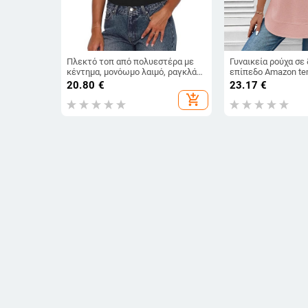
Πλεκτό τοπ από πολυεστέρα με
Γυναικεία ρούχα σε
κέντημα, μονόωμο λαιμό, ραγκλάν
επίπεδο Amazon t
μανίκια, στενή γραμμή
φθινόπωρο και χει
20.80
€
23.17
€
στρογγυλή λαιμόκο
add_shopping_cart
μακρυμάνικα, καμπ
μοντέρνα, casual
Γυναικείο πουκάμισο με V-
Πουκάμισο από βαμ
λαιμόκοψη, πουά μοτίβ, μανίκια
μείγμα, ελεύθερη γ