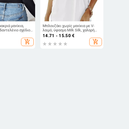
ακριά μανίκια,
Μπλουζάκι χωρίς μανίκια με V-
δαντελένιο σχέδιο
λαιμό, ύφασμα Milk Silk, χαλαρή
ην πλάτη, στενή
γραμμή, καλοκαίρι 2024
14.71 - 15.50
€
βισκόζη; Σχέδιο:
add_shopping_cart
add_shopping_cart
ιμός: στρογγυλός;
; Έκδοση: Slim)
άμισο με λεοπάρ
Μοντέρνο Γυναικείο Πουκάμισο
ό, μακριά μανίκια,
2024 Καλοκαίρι Νέο Διασυνοριακό