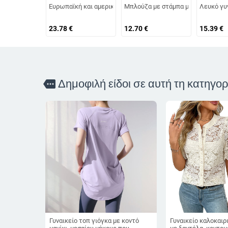
Ευρωπαϊκή και αμερικανική διασυνοριακή Amazon 2025 Νέα γυ
Μπλούζα με στάμπα με στρογγυλή λ
Λευκό γυ
23.78
€
12.70
€
15.39
€
Δημοφιλή είδοι σε αυτή τη κατηγορ
more
Γυναικείο τοπ γιόγκα με κοντό
Γυναικείο καλοκαιρ