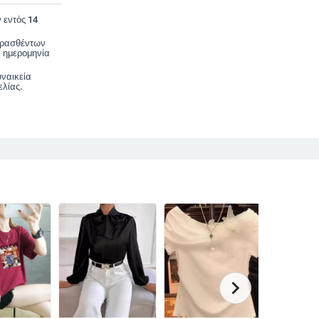
 εντός 14
ορασθέντων
 ημερομηνία
υναικεία
λίας.
chevron_right