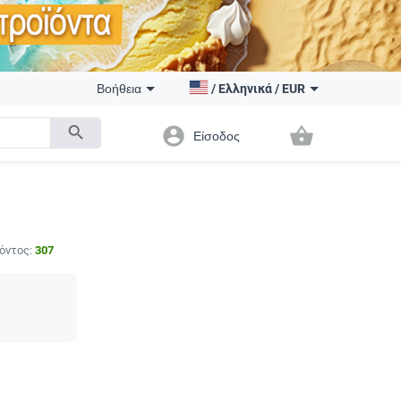
Βοήθεια
/
Ελληνικά
/
EUR
search
account_circle
shopping_basket
Είσοδος
όντος:
307