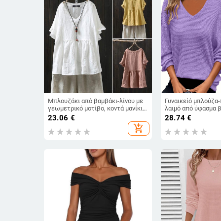
Μπλουζάκι από βαμβάκι-λίνου με
Γυναικείό μπλούζ
γεωμετρικό μοτίβο, κοντά μανίκια,
λαιμό από ύφασμα 
λαιμόκοψη τύπου crew neck,
Χειμώνας 2024
23.06
€
28.74
€
κανονικού μήκους (50–65 cm)
add_shopping_cart