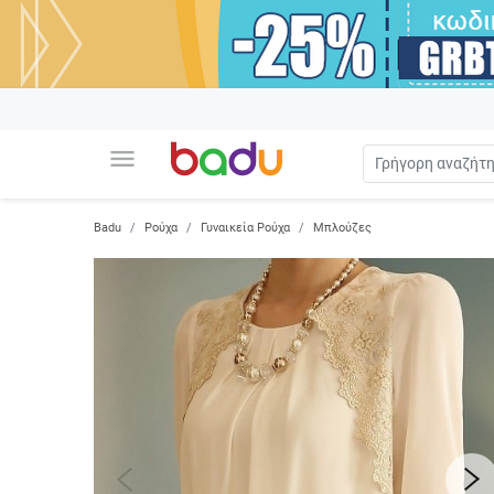
menu
Badu
Ρούχα
Γυναικεία Ρούχα
Μπλούζες