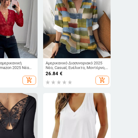
 αμερικανική
Αμερικανικό Διασυνοριακό 2025
Amazon 2025 Νέα
Νέο, Casual, Ευέλικτο, Μοντέρνο,
ύζα με V λαιμόκοψη
Υψηλής Ποιότητας, Ριγέ Καρό
26.84
€
 μανίκια και
Γυναικείο Πουκάμισο με
add_shopping_cart
add_shopping_cart
ναίκες, για το
Μακρυμάνικο
 τον χειμώνα