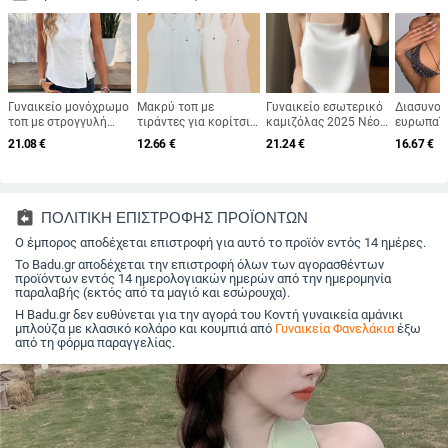
Γυναικείο μονόχρωμο
Μακρύ τοπ με
Γυναικείο εσωτερικό
Διασυνορ
τοπ με στρογγυλή
τιράντες για κορίτσια,
καμιζόλας 2025 Νέο
ευρωπαϊκ
λαιμόκοψη και
βαμβακερό
στυλ Μονόλογο σέξι
αμερικαν
21.08
€
12.66
€
21.24
€
16.67
€
ασύμμετρο τελείωμα,
ελαφρύ πολυτελές
μόδας με
με ανεξάρτητη
πουκάμισο από μετάξι
μπικίνι τ
πλατφόρμα Amazon
σατέν υψηλής
καυτό κορ
Independent για την
ποιότητας
διχτυωτό
Ευρώπη και την
μικρό γι
assignment_return
ΠΟΛΙΤΙΚΗ ΕΠΙΣΤΡΟΦΗΣ ΠΡΟΪΟΝΤΩΝ
Αμερική του 2025, για
τιράντες
την άνοιξη, το
Ο έμπορος αποδέχεται επιστροφή για αυτό το προϊόν εντός 14 ημέρες.
καλοκαίρι και το
Το Badu.gr αποδέχεται την επιστροφή όλων των αγορασθέντων
φθινόπωρο, ευέλικτο.
προϊόντων εντός 14 ημερολογιακών ημερών από την ημερομηνία
παραλαβής (εκτός από τα μαγιό και εσώρουχα).
Η Badu.gr δεν ευθύνεται για την αγορά του Κοντή γυναικεία αμάνικι
μπλούζα με κλασικό κολάρο και κουμπιά από
Γυναικεία Φανελάκια
έξω
από τη φόρμα παραγγελίας.