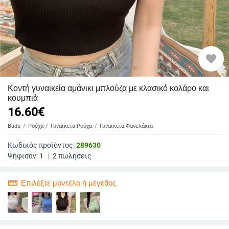
favorite
Κοντή γυναικεία αμάνικι μπλούζα με κλασικό κολάρο και
κουμπιά
16.60
€
Badu
Ρούχα
Γυναικεία Ρούχα
Γυναικεία Φανελάκια
Κωδικός προϊόντος:
289630
Ψήφισαν:
1
|
2
πωλήσεις
straighten
Επιλέξτε μοντέλο ή μέγεθος