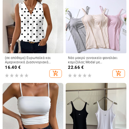
(σε απόθεμα) Ευρωπαϊκά και
Νέο μακρύ γυναικείο φανελάκι
Αμερικανικά Διασυνοριακά
καμιζόλας Modal με
Γυναικεία Ρούχα Amazon Νέο
ενσωματωμένο τοπ και λάστιχο
16.40
€
22.66
€
Γυναικείο Γιλέκο με V-Neck,
στο σπίτι, εσώρουχο χωρίς
add_shopping_cart
add_shopping_cart
Μοντέρνο Αμάνικο Μπλούζα
σουτιέν