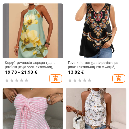
Κομψό γυναικείο φόρεμα χωρίς
Γυναικείο τοπ χωρίς μανίκια με
μανίκια με φλοράλ εκτύπωση,
μποέμ εκτύπωση και V-λαιμό,
λεπτές τιράντες και λεπτομέρεια
ύφασμα πολυεστερική διχτυωτή
19.78 - 21.90
€
13.82
€
δέσιμου, μίνι μήκος, γραμμή Α,
ύφανση, κανονικό μήκος 50–65 cm
add_shopping_cart
add_shopping_cart
casual