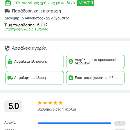
redeem
NEWGR
-10% για νέους χρήστες με κωδικό:
local_shipping
Παράδοση και επιστροφή
Διανομή:
15 Αύγουστος - 22 Αύγουστος
€
Τιμή παράδοσης:
5.11
Επιστροφή χωρίς εμπόδια
security
Ασφάλεια αγορών
Ασφάλεια στα προσωπικά
lock
policy
Ασφάλεια πληρωμής
δεδομένα
local_shipping
assignment_return
Ασφαλής παράδοση
Επιστροφή χωρίς εμπόδια
5.0
Βασισμένο στο 1 σχόλια
Άριστα
1