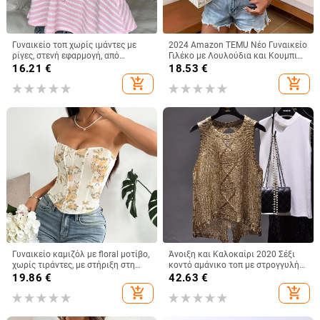
Γυναικείο τοπ χωρίς ιμάντες με
2024 Amazon TEMU Νέο Γυναικείο
ρίγες, στενή εφαρμογή, από
Γιλέκο με Λουλούδια και Κουμπιά,
πολυεστέρα-ελαστάνη, κοντό
Εορταστικό Στυλ, Άνετο Μπλούζα,
16.21
€
18.53
€
μήκος
Μόδα για Γυναίκες
add_shopping_cart
add_shopping_cart
Γυναικείο καμιζόλ με floral μοτίβο,
Άνοιξη και Καλοκαίρι 2020 Σέξι
χωρίς τιράντες, με στήριξη στη
κοντό αμάνικο τοπ με στρογγυλή
μέση, ultra-short μήκος,
λαιμόκοψη και σχισμένο μπροστά
19.86
€
42.63
€
πολυεστερικό ύφασμα
και πίσω, με πούλιες και
add_shopping_cart
add_shopping_cart
perspective sequin ντεκολτέ