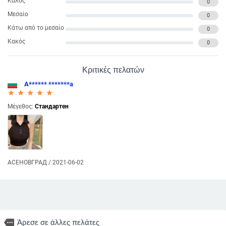
Καλός
0
Μεσαίο
0
Κάτω από το μεσαίο
0
Κακός
0
Κριτικές πελατών
А****** *******а
star_rate
star_rate
star_rate
star_rate
star_rate
Μέγεθος:
Стандартен
АСЕНОВГРАД / 2021-06-02
more
Άρεσε σε άλλες πελάτες