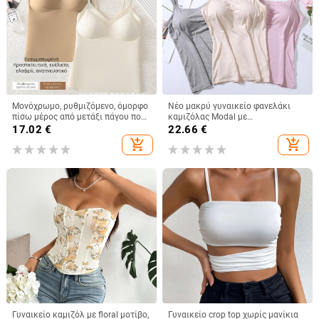
Μονόχρωμο, ρυθμιζόμενο, όμορφο
Νέο μακρύ γυναικείο φανελάκι
πίσω μέρος από μετάξι πάγου που
καμιζόλας Modal με
δεν αφήνει σημάδια, λεπτή,
ενσωματωμένο τοπ και λάστιχο
17.02
€
22.66
€
αναπνεύσιμη μπλούζα με σταθερή
στο σπίτι, εσώρουχο χωρίς
add_shopping_cart
add_shopping_cart
θήκη για όλα τα παιχνίδια για
σουτιέν
κορίτσια
Γυναικείο καμιζόλ με floral μοτίβο,
Γυναικείο crop top χωρίς μανίκια