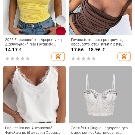
2025 Ευρωπαϊκή και Αμερικανική
Γυναικείο κορμάκι με τιράντες,
Διασυνοριακή Νέα Γυναικεία
εφαρμοστό, στυλ street hipster,
Αμάνικη Μπλούζα με Τετράγωνο
κοντό μήκος, πολυεστέρας με
14.17
€
17.56 - 18.96
€
Γιακά και Casual Basic Crop Top
σπάντεξ
add_shopping_cart
add_shopping_cart
Ευρωπαϊκό και Αμερικανικό
Σουτιέν Lu Qiuguo με χειροποίητο
Φανελάκι με Εξωτερική Φόρμα,
στρας και πούλιες, μπορεί να