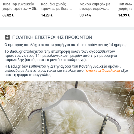
Tube Top γυναικείο
Κορμάκι χωρίς
Μακρύ καμιζόλ με
Τοπ σωλ
χωρίς τιράντες — Slim
τιράντες με floral
ενσωματωμένες
χωρίς τιρ
fit, Ultra-σύντομο
μοτίβο, βισκόζη 80–
επενδύσεις στήθους,
εφέ, πολ
68.82
€
14.28
€
39.74
€
14.99
€
μήκος ≤40 cm, Άνοιξη
90%, κοντό μήκος 40–
χωρίς μεταλλική
στενή εφ
2025
50 cm, Καλοκαίρι
ενίσχυση, λεπτές
Καλοκαίρ
2025
τιράντες, εφαρμογή
στενή
assignment_return
ΠΟΛΙΤΙΚΗ ΕΠΙΣΤΡΟΦΗΣ ΠΡΟΪΟΝΤΩΝ
Ο έμπορος αποδέχεται επιστροφή για αυτό το προϊόν εντός 14 ημέρες.
Το Badu.gr αποδέχεται την επιστροφή όλων των αγορασθέντων
προϊόντων εντός 14 ημερολογιακών ημερών από την ημερομηνία
παραλαβής (εκτός από τα μαγιό και εσώρουχα).
Η Badu.gr δεν ευθύνεται για την αγορά του Κοντή γυναικεία αμάνικι
μπλούζα με λεπτά τιραντάκια και πέρλες από
Γυναικεία Φανελάκια
έξω
από τη φόρμα παραγγελίας.