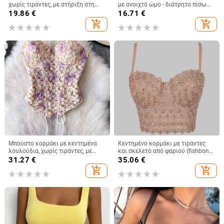
χωρίς τιράντες, με στήριξη στη
με ανοιχτό ώμο - διάτρητο πίσω
μέση, ultra-short μήκος,
σχέδιο, άνετη γραμμή, κοντό
19.86
€
16.71
€
πολυεστερικό ύφασμα
μήκος, μίξη πολυεστέρα-ελαστάν
add_shopping_cart
add_shopping_cart
Μπούστο κορμάκι με κεντημένα
Κεντημένο κορμάκι με τιράντες
λουλούδια, χωρίς τιράντες, με
και σκελετό από ψαριού (fishbone),
οστά, κοντό μήκος, θηλυκή
βέστ με διαμαντιών διακόσμηση,
31.27
€
35.06
€
στήριξη, βαμβακομίγμα
φλοράλ μοτίβο, στενή γραμμή,
add_shopping_cart
add_shopping_cart
υπερ-κοντό μήκος ≤40 εκ,
πολυεστέρας