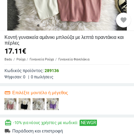
favorite
Κοντή γυναικεία αμάνικι μπλούζα με λεπτά τιραντάκια και
πέρλες
17.11
€
Badu
Ρούχα
Γυναικεία Ρούχα
Γυναικεία Φανελάκια
Κωδικός προϊόντος:
289136
Ψήφισαν:
0
|
0
πωλήσεις
straighten
Επιλέξτε μοντέλο ή μέγεθος
redeem
NEWGR
-10% για νέους χρήστες με κωδικό:
local_shipping
Παράδοση και επιστροφή