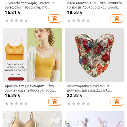
Γυναικείο τοπ χωρίς ιμάντες με
2024 Amazon TEMU Νέο Γυναικείο
ρίγες, στενή εφαρμογή, από
Γιλέκο με Λουλούδια και Κουμπιά,
πολυεστέρα-ελαστάνη, κοντό
Εορταστικό Στυλ, Άνετο Μπλούζα,
16.21
€
18.53
€
μήκος
Μόδα για Γυναίκες
add_shopping_cart
add_shopping_cart
Αμάνικο τοπ με ενσωματωμένο
Διασυνοριακό Φανελάκι με
σουτιέν και επένδυση στήθους,
Δαντέλα, Δαντέλα, Δαντέλα,
βαμβακερό, κοντό μήκος, τιράντες
Γαλλική, Niche, Ψαροκόκαλο, με
16.39
€
22.38
€
μη αποσπώμενες
Στάμπα, Ρετρό, Λουλούδια, Ξένο
add_shopping_cart
add_shopping_cart
Εμπόριο, LY023