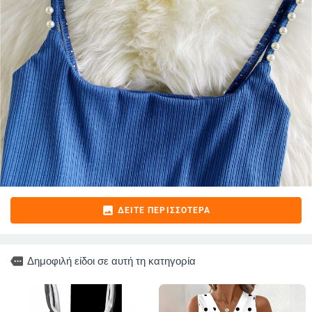
image
ΔΕΊΤΕ ΠΕΡΙΣΣΌΤΕΡΑ
more
Δημοφιλή είδοι σε αυτή τη κατηγορία