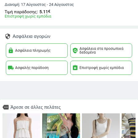
Διανομή:
17 Αύγουστος - 24 Αύγουστος
€
Τιμή παράδοσης:
5.11
Επιστροφή χωρίς εμπόδια
security
Ασφάλεια αγορών
Ασφάλεια στα προσωπικά
lock
policy
Ασφάλεια πληρωμής
δεδομένα
local_shipping
assignment_return
Ασφαλής παράδοση
Επιστροφή χωρίς εμπόδια
more
Άρεσε σε άλλες πελάτες