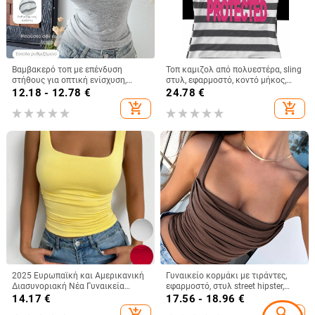
Βαμβακερό τοπ με επένδυση
Τοπ καμιζολ από πολυεστέρα, sling
στήθους για οπτική ενίσχυση,
στυλ, εφαρμοστό, κοντό μήκος,
γυναικείο τοπ με τιράντες,
ριγέ/καρό μοτίβο
12.18 - 12.78
€
24.78
€
καλοκαίρι, κορεατικό στυλ
add_shopping_cart
add_shopping_cart
2025 Ευρωπαϊκή και Αμερικανική
Γυναικείο κορμάκι με τιράντες,
Διασυνοριακή Νέα Γυναικεία
εφαρμοστό, στυλ street hipster,
Αμάνικη Μπλούζα με Τετράγωνο
κοντό μήκος, πολυεστέρας με
14.17
€
17.56 - 18.96
€
Γιακά και Casual Basic Crop Top
σπάντεξ
search
add_shopping_cart
add_shopping_cart