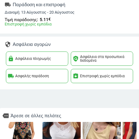
local_shipping
Παράδοση και επιστροφή
Διανομή:
13 Αύγουστος - 20 Αύγουστος
€
Τιμή παράδοσης:
5.11
Επιστροφή χωρίς εμπόδια
security
Ασφάλεια αγορών
Ασφάλεια στα προσωπικά
lock
policy
Ασφάλεια πληρωμής
δεδομένα
local_shipping
assignment_return
Ασφαλής παράδοση
Επιστροφή χωρίς εμπόδια
more
Άρεσε σε άλλες πελάτες