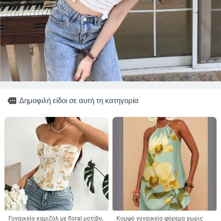
more
Δημοφιλή είδοι σε αυτή τη κατηγορία
Γυναικείο καμιζόλ με floral μοτίβο,
Κομψό γυναικείο φόρεμα χωρίς