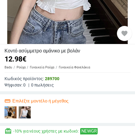
favorite
Κοντό ασύμμετρο αμάνικο με βολάν
12.98
€
Badu
Ρούχα
Γυναικεία Ρούχα
Γυναικεία Φανελάκια
Κωδικός προϊόντος:
289700
Ψήφισαν:
0
|
0
πωλήσεις
straighten
Επιλέξτε μοντέλο ή μέγεθος
redeem
NEWGR
-10% για νέους χρήστες με κωδικό: