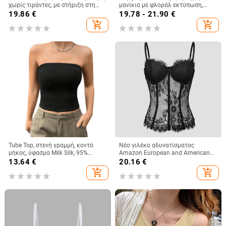
χωρίς τιράντες, με στήριξη στη
μανίκια με φλοράλ εκτύπωση,
μέση, ultra-short μήκος,
λεπτές τιράντες και λεπτομέρεια
19.86
€
19.78 - 21.90
€
πολυεστερικό ύφασμα
δέσιμου, μίνι μήκος, γραμμή Α,
add_shopping_cart
add_shopping_cart
casual
Tube Top, στενή γραμμή, κοντό
Νέο γιλέκο αδυνατίσματος
μήκος, ύφασμα Milk Silk, 95%
Amazon European and American
πολυεστέρας και σπάντεξ, χωρίς
Street Spice Girl Lace Eyelashes
13.64
€
20.16
€
ιμάντες, ελαστικό
Fish Bone Slim-fit Backless
add_shopping_cart
add_shopping_cart
Γυναικείο 9018