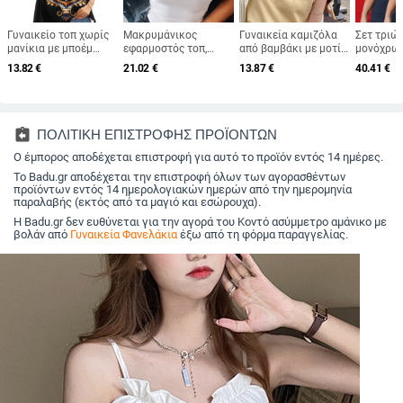
Γυναικείο τοπ χωρίς
Μακρυμάνικος
Γυναικεία καμιζόλα
Σετ τριώ
μανίκια με μποέμ
εφαρμοστός τοπ,
από βαμβάκι με μοτίο
μονόχρω
εκτύπωση και V-
πολυεστέρας,
νιφάδων χιονιού –
στρογγυλ
13.82
€
21.02
€
13.87
€
40.41
€
λαιμό, ύφασμα
περιεκτικότητα 90-
φαρδιά, χωρίς μανίκια
στενή γρ
πολυεστερική
95% πολυεστέρα,
κορμί για το
ύφασμα Mi
διχτυωτή ύφανση,
σεξουαλικό στυλ,
καλοκαίρι, για
μίγμα πο
κανονικό μήκος 50–
Χειμώνας 2024
layering, με διπλές
σπαντεξ,
65 cm
τιράντες
μήκος 6
assignment_return
ΠΟΛΙΤΙΚΗ ΕΠΙΣΤΡΟΦΗΣ ΠΡΟΪΟΝΤΩΝ
Ο έμπορος αποδέχεται επιστροφή για αυτό το προϊόν εντός 14 ημέρες.
Το Badu.gr αποδέχεται την επιστροφή όλων των αγορασθέντων
προϊόντων εντός 14 ημερολογιακών ημερών από την ημερομηνία
παραλαβής (εκτός από τα μαγιό και εσώρουχα).
Η Badu.gr δεν ευθύνεται για την αγορά του Κοντό ασύμμετρο αμάνικο με
βολάν από
Γυναικεία Φανελάκια
έξω από τη φόρμα παραγγελίας.