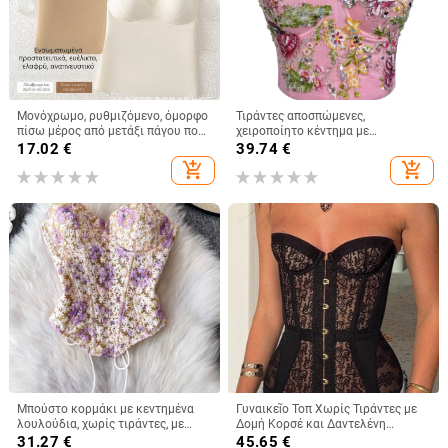
Μονόχρωμο, ρυθμιζόμενο, όμορφο
Τιράντες αποσπώμενες,
πίσω μέρος από μετάξι πάγου που
χειροποίητο κέντημα με
δεν αφήνει σημάδια, λεπτή,
λουλούδια και χάντρες, κορσέ με
17.02
€
39.74
€
αναπνεύσιμη μπλούζα με σταθερή
ενίσχυση, ρετρό στυλ, στενός
add_shopping_cart
add_shopping_cart
θήκη για όλα τα παιχνίδια για
κόψιμος, πολυεστέρας 80–90%
κορίτσια
Μπούστο κορμάκι με κεντημένα
Γυναικεῖο Τοπ Χωρίς Τιράντες με
λουλούδια, χωρίς τιράντες, με
Δομή Κορσέ και Δαντελένη
οστά, κοντό μήκος, θηλυκή
Επένδυση, Στενή Γραμμή,
31.27
€
45.65
€