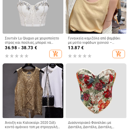
Σουτιέν Lu Qiuguo με χειροποίητο
Γυναικεία καμιζόλα από βαμβάκι
στρας και πούλιες, μπορεί να
με μοτίο νιφάδων χιονιού –
φορεθεί και έξω, σε καθαρό
φαρδιά, χωρίς μανίκια κορμί για το
36.98 - 38.73
€
13.87
€
χρώμα, μικρό γυναικείο φανελάκι
καλοκαίρι, για layering, με διπλές
add_shopping_cart
add_shopping_cart
Db1750
τιράντες
Άνοιξη και Καλοκαίρι 2020 Σέξι
Διασυνοριακό Φανελάκι με
κοντό αμάνικο τοπ με στρογγυλή
Δαντέλα, Δαντέλα, Δαντέλα,