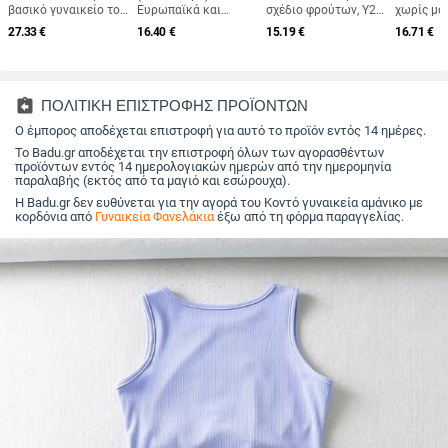
βασικό γυναικείο τοπ
Ευρωπαϊκά και
σχέδιο φρούτων, Y2K
χωρίς μα
με καθημερινό
Αμερικανικά
στιλ, στενή γραμμή,
ανοιχτό ώ
27.33
€
16.40
€
15.19
€
16.71
€
αθλητικό στυλ —
Διασυνοριακά
κοντό μήκος,
διάτρητο
κομψή γραμμή,
Γυναικεία Ρούχα
πολυεστέρας με
σχέδιο, ά
ευέλικτο
Amazon Νέο
σπάντεξ
κοντό μήκ
Γυναικείο Γιλέκο με V-
πολυεστέ
Neck, Μοντέρνο
assignment_return
ΠΟΛΙΤΙΚΗ ΕΠΙΣΤΡΟΦΗΣ ΠΡΟΪΟΝΤΩΝ
Αμάνικο Μπλούζα
Ο έμπορος αποδέχεται επιστροφή για αυτό το προϊόν εντός 14 ημέρες.
Το Badu.gr αποδέχεται την επιστροφή όλων των αγορασθέντων
προϊόντων εντός 14 ημερολογιακών ημερών από την ημερομηνία
παραλαβής (εκτός από τα μαγιό και εσώρουχα).
Η Badu.gr δεν ευθύνεται για την αγορά του Κοντό γυναικεία αμάνικο με
κορδόνια από
Γυναικεία Φανελάκια
έξω από τη φόρμα παραγγελίας.