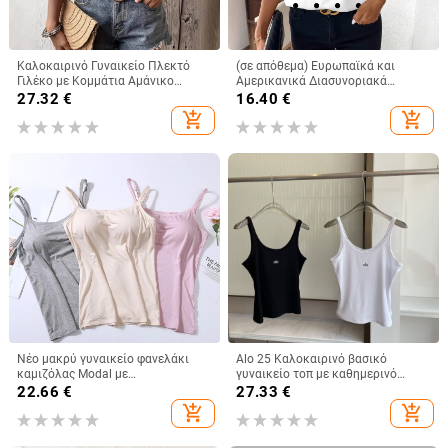
Καλοκαιρινό Γυναικείο Πλεκτό
(σε απόθεμα) Ευρωπαϊκά και
Γιλέκο με Κομμάτια Αμάνικο
Αμερικανικά Διασυνοριακά
Καλοκαιρινό Μποέμικο Τοπ με
Γυναικεία Ρούχα Amazon Νέο
27.32
€
16.40
€
Χαμηλή Λαιμόκοψη
Γυναικείο Γιλέκο με V-Neck,
add_shopping_cart
add_shopping_cart
Μοντέρνο Αμάνικο Μπλούζα
Νέο μακρύ γυναικείο φανελάκι
Alo 25 Καλοκαιρινό βασικό
καμιζόλας Modal με
γυναικείο τοπ με καθημερινό
ενσωματωμένο τοπ και λάστιχο
αθλητικό στυλ — κομψή γραμμή,
22.66
€
27.33
€
στο σπίτι, εσώρουχο χωρίς
ευέλικτο
add_shopping_cart
add_shopping_cart
σουτιέν