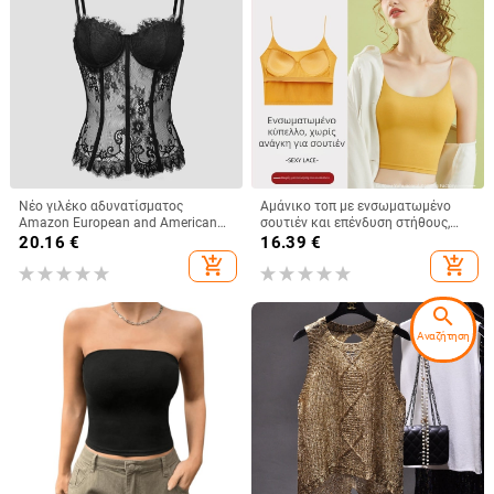
Νέο γιλέκο αδυνατίσματος
Αμάνικο τοπ με ενσωματωμένο
Amazon European and American
σουτιέν και επένδυση στήθους,
Street Spice Girl Lace Eyelashes
βαμβακερό, κοντό μήκος, τιράντες
20.16
€
16.39
€
Fish Bone Slim-fit Backless
μη αποσπώμενες
add_shopping_cart
add_shopping_cart
Γυναικείο 9018
search
Αναζήτηση