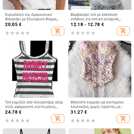
Ευρωπαϊκό και Αμερικανικό
Βαμβακερό τοπ με επένδυση
Φανελάκι με Εξωτερική Φόρμα,
στήθους για οπτική ενίσχυση,
Γυναικείο Καλοκαιρινό Φανελάκι
γυναικείο τοπ με τιράντες,
20.05
€
12.18 - 12.78
€
με Βλεφαρίδες και Δαντέλα, V-
καλοκαίρι, κορεατικό στυλ
add_shopping_cart
add_shopping_cart
Neck, Χαλαρό Μπλούζα με Βάση
Φόρμας
Τοπ καμιζολ από πολυεστέρα, sling
Μπούστο κορμάκι με κεντημένα
στυλ, εφαρμοστό, κοντό μήκος,
λουλούδια, χωρίς τιράντες, με
ριγέ/καρό μοτίβο
οστά, κοντό μήκος, θηλυκή
24.78
€
31.27
€
στήριξη, βαμβακομίγμα
add_shopping_cart
add_shopping_cart