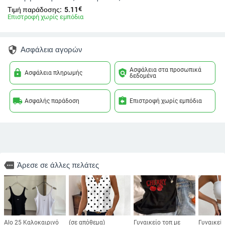
€
Τιμή παράδοσης:
5.11
Επιστροφή χωρίς εμπόδια
security
Ασφάλεια αγορών
Ασφάλεια στα προσωπικά
lock
policy
Ασφάλεια πληρωμής
δεδομένα
local_shipping
assignment_return
Ασφαλής παράδοση
Επιστροφή χωρίς εμπόδια
more
Άρεσε σε άλλες πελάτες
Alo 25 Καλοκαιρινό
(σε απόθεμα)
Γυναικείο τοπ με
Γυναικείο