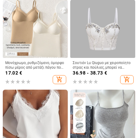
Μονόχρωμο, ρυθμιζόμενο, όμορφο
Σουτιέν Lu Qiuguo με χειροποίητο
πίσω μέρος από μετάξι πάγου που
στρας και πούλιες, μπορεί να
δεν αφήνει σημάδια, λεπτή,
φορεθεί και έξω, σε καθαρό
17.02
€
36.98 - 38.73
€
αναπνεύσιμη μπλούζα με σταθερή
χρώμα, μικρό γυναικείο φανελάκι
add_shopping_cart
add_shopping_cart
θήκη για όλα τα παιχνίδια για
Db1750
κορίτσια