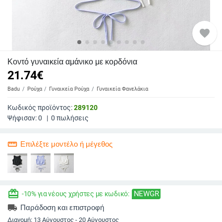
favorite
Κοντό γυναικεία αμάνικο με κορδόνια
21.74
€
Badu
Ρούχα
Γυναικεία Ρούχα
Γυναικεία Φανελάκια
Κωδικός προϊόντος:
289120
Ψήφισαν:
0
|
0
πωλήσεις
straighten
Επιλέξτε μοντέλο ή μέγεθος
redeem
NEWGR
-10% για νέους χρήστες με κωδικό:
local_shipping
Παράδοση και επιστροφή
Διανομή:
13 Αύγουστος - 20 Αύγουστος