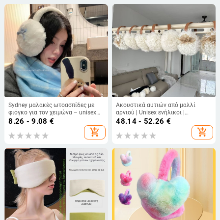
Sydney μαλακές ωτοασπίδες με
Ακουστικά αυτιών από μαλλί
φιόγκο για τον χειμώνα – unisex
αρνιού | Unisex ενήλικοι |
ενήλικες, βασικό/κορεατικό στυλ,
Διατηρούν τη θερμοκρασία το
8.26 - 9.08
€
48.14 - 52.26
€
μονόχρωμο μοτίβο, διατηρούν τη
χειμώνα, την άνοιξη και το
add_shopping_cart
add_shopping_cart
θερμότητα, κατάλληλες για
φθινόπωρο (Υλικό: Μαλλί;
σχολείο και ταξίδι, Χειμώνας 2025
Λειτουργία: Διατήρηση
θερμοκρασίας; Φύλο: Unisex;
Ηλικία: Ενήλικες; Σεζόν: Χειμώνας,
Άνοιξη, Φθινόπωρο)