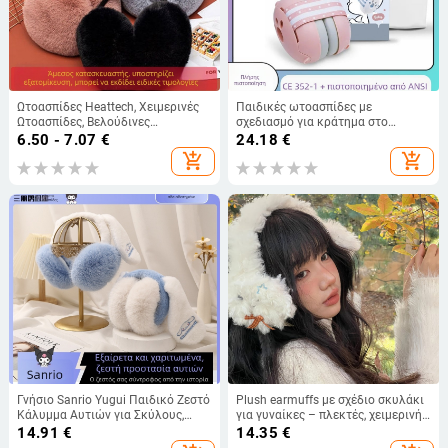
Ωτοασπίδες Heattech, Χειμερινές
Παιδικές ωτοασπίδες με
Ωτοασπίδες, Βελούδινες
σχεδιασμό για κράτημα στο
Ωτοασπίδες, Χειμερινές
κεφάλι, ABS περίβλημα, NRR 25 dB,
6.50 - 7.07
€
24.18
€
Ωτοασπίδες, Ανδρικά Θερμαντικά
SNR 27 dB
add_shopping_cart
add_shopping_cart
Αυτιών για την Πλάτη, Χονδρική
Πώληση Ωτοασπίδων Γυναικών
Ενηλίκων
Γνήσιο Sanrio Yugui Παιδικό Ζεστό
Plush earmuffs με σχέδιο σκυλάκι
Κάλυμμα Αυτιών για Σκύλους,
για γυναίκες – πλεκτές, χειμερινή
Αγόρια και Κορίτσια, Χειμερινό
ζεστασιά, κορεατικό στυλ,
14.91
€
14.35
€
Λούτρινο Κάλυμμα Αυτιών με
μονόχρωμο σχέδιο