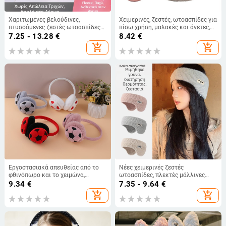
Χαριτωμένες βελούδινες,
Χειμερινές, ζεστές, ωτοασπίδες για
πτυσσόμενες ζεστές ωτοασπίδες
πίσω χρήση, μαλακές και άνετες,
για κορίτσια και αγόρια,
μονόχρωμες πλεκτές ωτοασπίδες,
7.25 - 13.28
€
8.42
€
χειμωνιάτικες, γούνινες
μοντέρνα, ζεστή τσάντα
add_shopping_cart
add_shopping_cart
ωτοασπίδες, ανθεκτικές στο κρύο,
προστασίας αυτιών
ρυθμιζόμενες ωτοασπίδες
Εργοστασιακά απευθείας από το
Νέες χειμερινές ζεστές
φθινόπωρο και το χειμώνα,
ωτοασπίδες, πλεκτές μάλλινες
βελούδινα ζεστά ακουστικά,
ωτοασπίδες, ποδηλασία
9.34
€
7.35 - 9.64
€
μοντέρνα τάση, ακουστικά
εξωτερικού χώρου, αντιανεμικές,
add_shopping_cart
add_shopping_cart
προστασίας από το κρύο,
ανθεκτικές στο κρύο και
ποδόσφαιρο Joker
αντιψυκτικές, ευέλικτες
ωτοασπίδες με επένδυση fleece