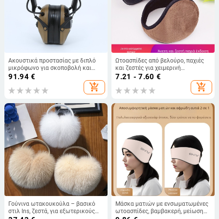
Ακουστικά προστασίας με διπλό
Ωτοασπίδες από βελούρο, παχιές
μικρόφωνο για σκοποβολή και
και ζεστές για χειμερινή
κυνήγι – ABS, απομόνωση ήχου και
ποδηλασία, unisex
91.94
€
7.21 - 7.60
€
μείωση θορύβου, 50 dB μείωση
add_shopping_cart
add_shopping_cart
θορύβου
Γούνινα ωτακουκούλα – βασικό
Μάσκα ματιών με ενσωματωμένες
στιλ Ins, ζεστά, για εξωτερικούς
ωτοασπίδες, βαμβακερή, μείωση
χώρους, άνοιξη 2025
θορύβου, διαπνέουσα, εμποδίζει το