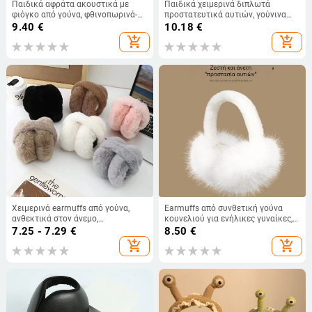
Παιδικά αφράτα ακουστικά με
Παιδικά χειμερινά διπλωτά
φιόγκο από γούνα, φθινοπωρινά-
προστατευτικά αυτιών, γούνινα
χειμωνιάτικα, ανθεκτικά στον
θερμαντικά καλύμματα αυτιών,
9.40
€
10.18
€
άνεμο και ζεστά για εξωτερικούς
προστασία από το ψύχος
add_shopping_cart
add_shopping_cart
χώρους
Χειμερινά earmuffs από γούνα,
Earmuffs από συνθετική γούνα
ανθεκτικά στον άνεμο,
κουνελιού για ενήλικες γυναίκες,
πτυσσόμενα, παχιά, unisex για
ζεστά και ανθεκτικά στον άνεμο
7.25 - 7.29
€
8.50
€
ενήλικες
για τον χειμώνα, μονοχρωτικό
add_shopping_cart
add_shopping_cart
σχέδιο