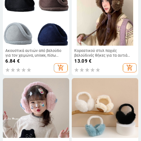
Ακουστικά αυτιών από βελούδο
Κορεατικού στυλ παχιές
για τον χειμώνα, unisex, πίσω
βελούδινές θήκες για τα αυτιά
εφαρμογή, μονόχρωμα, ζεστά
γυναικών, με λουριά, χειμερινή
6.84
€
13.09
€
ζεστασιά, πολυεστέρας,
add_shopping_cart
add_shopping_cart
εξωτερικοί χώροι, ενήλικοι