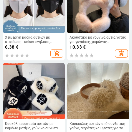
Χειμερινή μάσκα αυτιών με
Ακουστικά με γούνινα αυτιά γάτας
στερέωση - unisex ενήλικοι,
για γυναίκες, χειμώνας,
βαμβακερό ύφασμα, μονοχρωμία,
μονόχρωμο στυλ
6.38
€
10.33
€
κατάλληλη για φθινόπωρο και
add_shopping_cart
add_shopping_cart
χειμώνα
Κασκόλ προστασία αυτιών με
Κουκούλες αυτιών από συνθετική
καμέλια μοτίβο, γούνινο συνθετικό
γούνα, αφράτες και ζεστές για τον