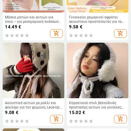
Μάσκα ματιών και αυτιών για
Γυναικείοι χειμερινοί αφράτοι
ύπνο – για μεσημεριανή ανάπαυση,
ακουστικοί προστατευτές για τα
δύο σε ένα, unisex, ελαφριά και
αυτιά, πίσω-φορεσιμος
14.49
€
9.58
€
μείωση θορύβου, από ice silk και
σχεδιασμός, μοτίβο γκραφίτι,
add_shopping_cart
add_shopping_cart
ύφασμα Bird's Eye
εξωτερική χρήση
Ακουστικά αυτιών με μαλλί και
Κορεατικού στυλ βελούδινές
φουλάρι για τον χειμώνα, Lace-Up
προστασίες αυτιών για γυναίκες,
σχέδιο, μοτίβο polka-dot,
χειμώνας 2025, μαλλί,
9.08
€
15.02
€
μονοχρωμα
μονοχρωτικό σχέδιο, διατηρούν τα
add_shopping_cart
add_shopping_cart
αυτιά ζεστά σε εξωτερικούς
χώρους