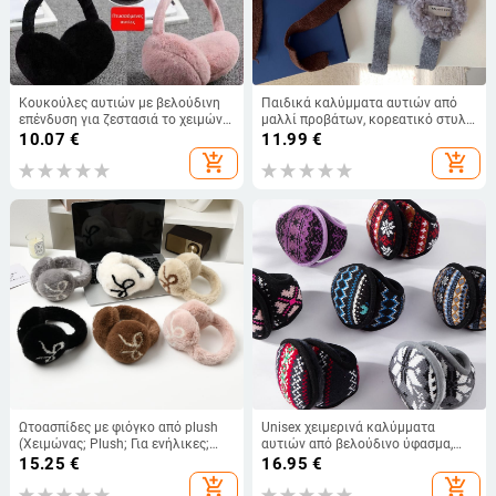
Κουκούλες αυτιών με βελούδινη
Παιδικά καλύμματα αυτιών από
επένδυση για ζεστασιά το χειμώνα,
μαλλί προβάτων, κορεατικό στυλ,
πτυσσόμενες, ελαστική εφαρμογή,
για φθινοπωρο-χειμώνα, unisex,
10.07
€
11.99
€
εξωτερική χρήση
εξωτερική χρήση
add_shopping_cart
add_shopping_cart
Ωτοασπίδες με φιόγκο από plush
Unisex χειμερινά καλύμματα
(Χειμώνας; Plush; Για ενήλικες;
αυτιών από βελούδινο ύφασμα,
Θερμές; 2024)
καρό σχέδιο, εξωτερική χρήση
15.25
€
16.95
€
add_shopping_cart
add_shopping_cart