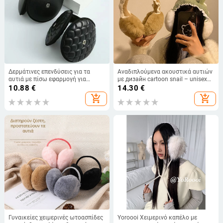
Δερμάτινες επενδύσεις για τα
Αναδιπλούμενα ακουστικά αυτιών
αυτιά με πίσω εφαρμογή για
με дизайн cartoon snail – unisex
άνδρες – χειμερινή ζέστη,
ενήλικας, κασμίρι, ζεστά για
10.88
€
14.30
€
μονοχρωματικό σχέδιο,
εξωτερικούς χώρους φθινόπωρο/
add_shopping_cart
add_shopping_cart
κατάλληλες για ποδηλασία
χειμώνα
Γυναικείες χειμερινές ωτοασπίδες
Yoroooi Χειμερινό καπέλο με