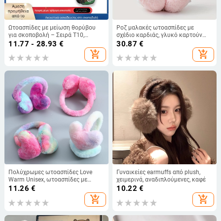
Ωτοασπίδες με μείωση θορύβου
Ροζ μαλακές ωτοασπίδες με
για σκοποβολή – Σειρά T10,
σχέδιο καρδιάς, γλυκό καρτούν
προστατευτικά για τα αυτιά, για
στυλ για κρύο καιρό
11.77 - 28.93
€
30.87
€
πρακτική με στόχο και λάτρεις του
add_shopping_cart
add_shopping_cart
στρατιωτικού, με χρήση στο αυτί
Πολύχρωμες ωτοασπίδες Love
Γυναικείες earmuffs από plush,
Warm Unisex, ωτοασπίδες με
χειμερινά, αναδιπλούμενες, καφέ
πυκνή προστασία αυτιών για το
11.26
€
10.22
€
πίσω μέρος, αντιψυκτικές,
add_shopping_cart
add_shopping_cart
βελούδινες ωτοασπίδες για
μαθητές, σε παρτίδα