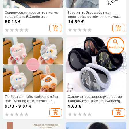
Θερμαινόμενα προστατευτικά για
Γυναικείες θερμαινόμενες
τα αυτιά από βελούδο με
προστασίες αυτιών σε ιαπωνικό
ηλεκτρική θέρμανση - Unisex,
στυλ με λουλούδια, πλεκτές με
50.16
€
14.39
€
διπλούμενα, χειμερινό μοτίβο,
κορδόνι, μονόχρωμο σχέδιο,
add_shopping_cart
add_shopping_cart
μονόχρωμο
πολυεστερική ίνα, διατηρούν τη
ζεστασιά σε εξωτερικούς χώρους
χειμώνα/φθινόπωρο
search
Αναζήτηση
Παιδικά earmuffs, cartoon σχέδιο,
Χειμωνιάτικες καμουφλαρισμένες
Back-Wearing στυλ, συνθετική
κουκούλες αυτιών με βελούδινη
γούνα λαγουδάκι, χειμώνας
επένδυση και παχιά κατασκευή,
9.70 - 9.87
€
9.60
€
ζεστασιά
κατάλληλες για εξωτερικές
add_shopping_cart
add_shopping_cart
μετακινήσεις και ποδηλασία