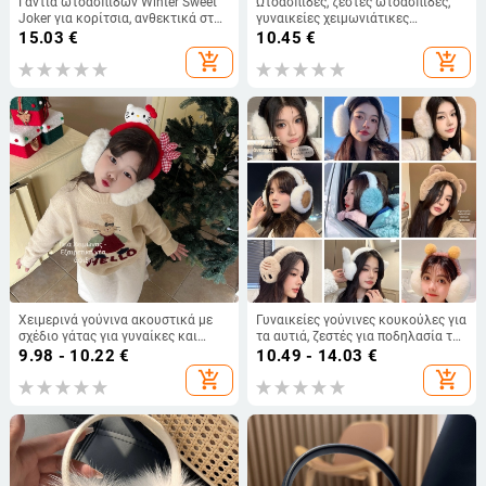
Γάντια ωτοασπίδων Winter Sweet
Ωτοασπίδες, ζεστές ωτοασπίδες,
Joker για κορίτσια, ανθεκτικά στο
γυναικείες χειμωνιάτικες
κρύο, ζεστά, αντιανεμικά,
χριστουγεννιάτικες κορεατικές
15.03
€
10.45
€
κοψίματα στα μισά δάχτυλα,
εκδόσεις χαριτωμένων
add_shopping_cart
add_shopping_cart
χαριτωμένα κοσμήματα
ωτοασπίδων, χειμωνιάτικες
ωτοασπίδες, απευθείας χονδρική
πώληση από το εργοστάσιο
Χειμερινά γούνινα ακουστικά με
Γυναικείες γούνινες κουκούλες για
σχέδιο γάτας για γυναίκες και
τα αυτιά, ζεστές για ποδηλασία τον
παιδιά – πτυσσόμενα θερμαντικά
χειμώνα
9.98 - 10.22
€
10.49 - 14.03
€
αυτιά, εξωτερική χρήση, ύφασμα
add_shopping_cart
add_shopping_cart
plush, χειμώνας 2025