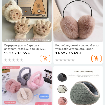
Χειμερινά γάντια Capabala
Κουκούλες αυτιών από συνθετική
Capybara, ζεστά, δύο τεμαχίων,
γούνα, πίσω τοποθετούμενες,
χαριτωμένα γυναικεία,
κορεάτικου στυλ, unisex ενήλικες,
15.31 - 16.55
€
14.62 - 15.69
€
αντιψυκτικά, βελούδινα, ανθεκτικά
ζεστασιά για ποδηλασία το
add_shopping_cart
add_shopping_cart
στο κρύο, ωτοασπίδες
χειμώνα