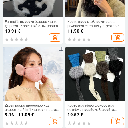
Earmuffs με γούνο ύφασμα για το
Κορεατικού στυλ, μονόχρωμα
χειμώνα - Κορεατικό στυλ βασικός
βελούδινα earmuffs για ζεστασιά
σχεδιασμός, ενήλικες ουδέτερο
φθινοπώρου-χειμώνα – ευέλικτη
13.91
€
11.50
€
φύλο, εξωτερική χρήση,
προστασία για τα αυτιά
add_shopping_cart
add_shopping_cart
ζεσταίνουν τα αυτιά
Ζεστή μάσκα προσώπου και
Κορεατικά πλεκτά ακουστικά
ακουστικά 2-in-1 για τον χειμώνα
αυτιών με κορδόνι, βελούδινο
2024, βαμβακερή, αντιανεμική, με
ύφασμα για τον χειμώνα, unisex
9.16 - 11.09
€
19.57
€
επένδυση φλίς
ενήλικες, αναδιπλούμενα και
add_shopping_cart
add_shopping_cart
ανθεκτικά στο κρύο