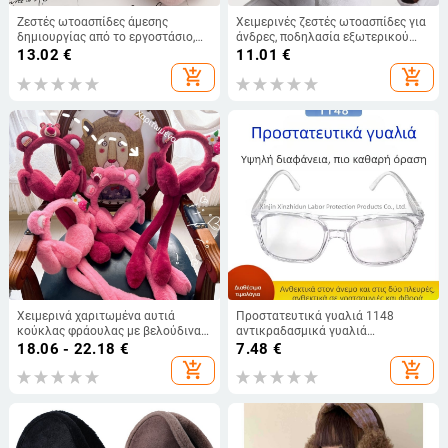
Ζεστές ωτοασπίδες άμεσης
Χειμερινές ζεστές ωτοασπίδες για
δημιουργίας από το εργοστάσιο,
άνδρες, ποδηλασία εξωτερικού
γυναικείες ωτοασπίδες με φιόγκο,
χώρου, αντιψυκτική προστασία
13.02
€
11.01
€
πτυσσόμενες χειμωνιάτικες ζεστές
αυτιών, τεχνητό, παχύρρευστο
add_shopping_cart
add_shopping_cart
ωτοασπίδες
πίσω μέρος, μεγάλες ωτοασπίδες
Χειμερινά χαριτωμένα αυτιά
Προστατευτικά γυαλιά 1148
κούκλας φράουλας με βελούδινα
αντικραδασμικά γυαλιά
καλύμματα αυτιών για γονείς-
αντιολισθητικά, αντιανεμικά,
18.06 - 22.18
€
7.48
€
παιδιά, μπορεί να τσιμπήσει
διαφανή, προστατευτικά γυαλιά
add_shopping_cart
add_shopping_cart
αερόσακο γλυκά καλύμματα
για τα μάτια, ανθεκτικά στη σκόνη,
αυτιών
γυαλιά προστασίας από την
εργασία