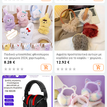
Παιδικά ωτοασπίδες φθινοπώρου
Αφράτα προστατευτικά αυτιών με
και χειμώνα 2024, χαριτωμένα,
κορδέλα για το κεφάλι – χειμώνα
ζεστά ωτοασπίδες για μωρά,
εξωτερικά, μονοχρωματικό σχέδιο,
8.28
€
12.92
€
ανθεκτικά στο κρύο, παιδικά
λεπτομέρειες από τεχνητή γούνα
add_shopping_cart
add_shopping_cart
ωτοασπίδες με επένδυση από φλις,
αλεπούς
χονδρικής