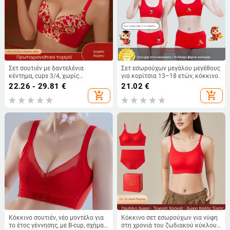
Σετ σουτιέν με δαντελένια
Σετ εσωρούχων μεγάλου μεγέθους
κέντημα, cups 3/4, χωρίς
για κορίτσια 13–18 ετών, κόκκινο.
μεταλλικές ράβδους, molded cups
22.26 - 29.81
€
21.02
€
με λεπτό επάνω και παχύτερο
add_shopping_cart
add_shopping_cart
κάτω, κύριο ύφασμα νάιλον,
επικάλυψη σπαντεξ, πίσω
κούμπωμα τεσσάρων σειρών
Κόκκινο σουτιέν, νέο μοντέλο για
Κόκκινο σετ εσωρούχων για νύφη
το έτος γέννησης, με B-cup, σχήμα
στη χρονιά του ζωδιακού κύκλου