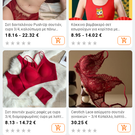
Σετ δαντελένιου Push-Up σουτιέν,
Κόκκινο βαμβακερό σετ
cups 3/4, καλούπωμα με πάνω
εσωρούχων για κορίτσια με
λεπτό και κάτω παχύτερο, μαλακό
μπουστάκι τύπου γιλέκο
18.16 - 22.32
€
8.95 - 14.02
€
ατσάλινο δαχτύλιο, σταθεροί
add_shopping_cart
add_shopping_cart
ιμάντες
Σετ σουτιέν χωρίς ραφές με cups
Cerotich Lace ασύρματο σουτιέν
3/4, διαμορφωμένες cups με λεπτό
γυναικών – 3/4 Κύπελλο, λεπτό
επάνω και παχύτερο κάτω, ύφασμα
διαμορφωμένο κύπελλο, γαλλικό
8.13 - 14.72
€
30.25
€
νάιλον, σταθερές διπλές τιράντες,
στυλ, δαντέλα, νάιλον/πολυαμίδιο
add_shopping_cart
add_shopping_cart
στυλ χαμηλό πίσω