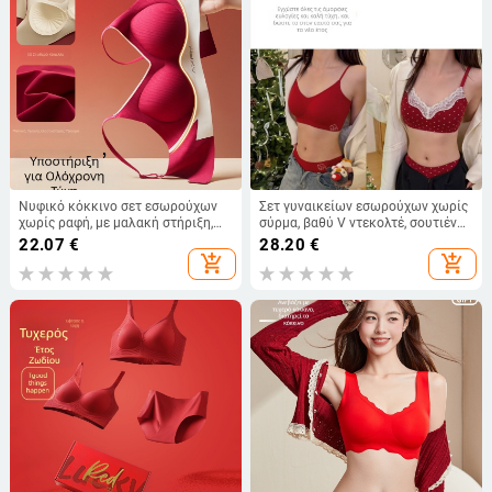
Νυφικό κόκκινο σετ εσωρούχων
Σετ γυναικείων εσωρούχων χωρίς
χωρίς ραφή, με μαλακή στήριξη,
σύρμα, βαθύ V ντεκολτέ, σουτιέν
push-up, κατά της χαλάρωσης, σε
τύπου 3/4, κάλυψη: λεπτό πάνω,
22.07
€
28.20
€
μεγέθη plus
παχύ κάτω, βασικό ύφασμα
add_shopping_cart
add_shopping_cart
βαμβάκι 95,4%