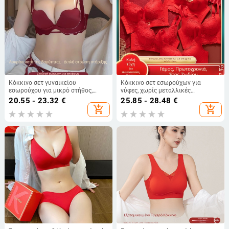
Κόκκινο σετ γυναικείου
Κόκκινο σετ εσωρούχων για
εσωρούχου για μικρό στήθος,
νύφες, χωρίς μεταλλικές
χωρίς ραφές, push-up σουτιέν που
επενδύσεις, με ανύψωση και
20.55 - 23.32
€
25.85 - 28.48
€
αναδεικνύει το ντεκολτέ, νυφικό
πλευρική στήριξη, σουτιέν 3/4,
add_shopping_cart
add_shopping_cart
εσώρουχο
δαντελένιο