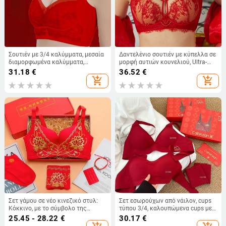
Σουτιέν με 3/4 καλύμματα, μεσαία
Δαντελένιο σουτιέν με κύπελλα σε
διαμορφωμένα καλύμματα,
μορφή αυτιών κουνελιού, Ultra-
δαντέλα, χωρίς μεταλλικούς
Thin Καλούπες, Μαλακό Ατσάλινο
31.18
€
36.52
€
δακτυλίους, πίσω κούμπωμα
Δαχτυλίδι, Modal Υλικό (85%) με
add_shopping_cart
add_shopping_cart
τεσσάρων σειρών
Επένδυση Νάιλον
Σετ γάμου σε νέο κινεζικό στυλ:
Σετ εσωρούχων από νάιλον, cups
Κόκκινο, με το σύμβολο της
τύπου 3/4, καλουπώμενα cups με
Διπλής Ευτυχίας, σουτιέν χωρίς
σφουγγάρι, σταθερές διπλές
25.45 - 28.22
€
30.17
€
σύρμα για γυναίκες
ιμάντες, πίσω κούμπωμα με τρεις