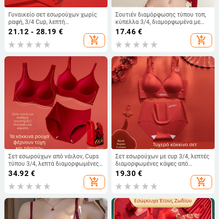
Γυναικείο σετ εσωρούχων χωρίς
Σουτιέν διαμόρφωσης τύπου τοπ,
ραφή, 3/4 Cup, λεπτή
κύπελλα 3/4, διαμορφωμένα με
διαμορφωμένη κάψα, χωρίς
λεπτό πάνω και παχύτερο κάτω,
21.12 - 28.19
€
17.46
€
μεταλλικό δαχτύλιο, ύφασμα:
κύριο ύφασμα νάιλον/πολυαμίδιο,
add_shopping_cart
add_shopping_cart
Νάιλον/Πολυαμίδιο 75%, πίσω
επένδυση σπαντέξ, στυλ: τοπ
τέσσερις σειρές αγκιστρώσεων
Σετ εσωρούχων από νάιλον, Cups
Σετ εσωρούχων με cup 3/4, λεπτές
τύπου 3/4, λεπτά διαμορφωμένες
διαμορφωμένες κάψες από
cups, σταθερές διπλές ιμάντες,
βαμβάκι, ύφασμα νάιλον/
34.92
€
19.30
€
χωρίς ραφές στο μπροστινό μέρος
πολυαμίδιο, χωρίς μεταλλικό
add_shopping_cart
add_shopping_cart
δαχτύλιο, κλείσιμο πίσω με τρία
hooks