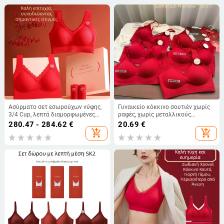
Ασύρματο σετ εσωρούχων νύφης,
Γυναικείο κόκκινο σουτιέν χωρίς
3/4 Cup, λεπτά διαμορφωμένες
ραφές, χωρίς μεταλλικούς
cups, στυλ τοπ, νάιλον ύφασμα
κρίκους, wrap στυλ, δροσερό και
280.47 - 284.62
€
20.69
€
άνετο, 3/4
add_shopping_cart
add_shopping_cart