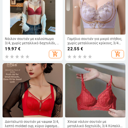
Νάιλον σουτιέν με καλούπωμα
Γαμήλιο σουτιέν για μικρό στήθος,
3/4, χωρίς μεταλλικό δαχτυλίδι, με
χωρίς μεταλλικούς κρίκους, 3/4
λεπτό επάνω μέρος και παχύτερο
чашα, κορυφή λεπτή και βάση
19.97
€
22.55
€
κάτω, σταθερές διπλές τιράντες,
παχύτερη, επένδυση από Mulberry
add_shopping_cart
add_shopping_cart
πίσω κούμπωμα με τρεις σειρές
μετάξι, ρυθμιζόμενες τιράντες,
πίσω κούμπωμα τεσσάρων σειρών
Δαντελωτό σουτιέν με чашки 3/4,
Xincai νάιλον σουτιέν με
λεπτό molded cup, κύριο ύφασμα
μεταλλικό δαχτυλίδι, 3/4 Κύπελλο,