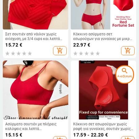
Σετ σουτιέν από νάιλον χωρίς
Κόκκινο ασύρματο σετ
ενίσχυση, με 3/4 cups και λεπτά
εσωρούχων για γυναίκες με μικρό
μορφοποιημένα cups, pull-on στυλ
στήθος, ανύψωση και διαμόρφωση,
15.72
€
22.97
€
Cups 3/4
add_shopping_cart
add_shopping_cart
search
Αναζήτηση
Ασύρματο σουτιέν με πλήρεις
Κόκκινο σετ εσωρούχων χωρίς
καλύψεις και λεπτά
ραφή για γυναίκες, σουτιέν χωρίς
μορφοποιημένες κάψες, πίσω
μπανέλες και σετ εσωρούχων με
15.15
€
17.59 - 22.20
€
τέσσερις σειρές αγκράφες,
πλήρεις cups, νύφη για το Έτος του