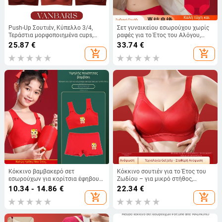
Push-Up Σουτιέν, Κύπελλο 3/4,
Σετ γυναικείου εσωρούχου χωρίς
Τεράστια μορφοποιημένα cups,
ραφές για το Έτος του Αλόγου,
Νάιλον με 70% Σπάντεξ, Επένδυση
ασύρματο κόκκινο σουτιέν με
25.87
€
33.74
€
30% Σπάντεξ, Κούμπωμα στην
ελαφριά στήριξη για μικρό στήθος,
add_shopping_cart
add_shopping_cart
πλάτη με τέσσερις σειρές γαντζών
σετ σουτιέν και εσωρούχων
Κόκκινο βαμβακερό σετ
Κόκκινο σουτιέν για το Έτος του
εσωρούχων για κορίτσια έφηβους,
Ζωδίου – για μικρό στήθος,
σχέδιο Έτος Αλόγου
ανύψωση και διαμόρφωση with
10.34 - 14.86
€
22.34
€
σταθερά κύπελλα, πίσω κούμπωμα
add_shopping_cart
add_shopping_cart