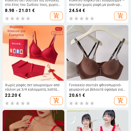
Κόκκινο σετ σουτιέν για γυναίκες
Κόκκινο νυφικό σετ εσωρούχων –
στο έτος του ζωδίου τους, χωρίς
σουτιέν χωρίς ραφή με push-up
μεταλλικά στοιχεία, cups σε σχήμα
και σταθερά κύπελλα, σλιπ σε
8.98 - 21.01
€
24.54
€
σταγόνας νερού, διαπνέον
κουτί δώρου
add_shopping_cart
add_shopping_cart
εσώρουχο
Χωρίς ραφές σετ εσωρούχων από
Γυναικείο σουτιέν φθινοπωρινό-
νάιλον με 3/4 καλύμματα, λεπτά
χειμερινό με βελουτέ ύφασμα για
διαμορφωμένα cups, χωρίς
μικρό στήθος, Push-Up, AA
22.20
€
20.61
€
μεταλλικό δαχτύλιο, σταθερές
μέγεθος, πλήρης κάλυψη, παχύ,
add_shopping_cart
add_shopping_cart
διπλές τιράντες, πίσω κλείσιμο με
χωρίς μεταλλικές ενισχύσεις
τέσσερις σειρές γάντζων