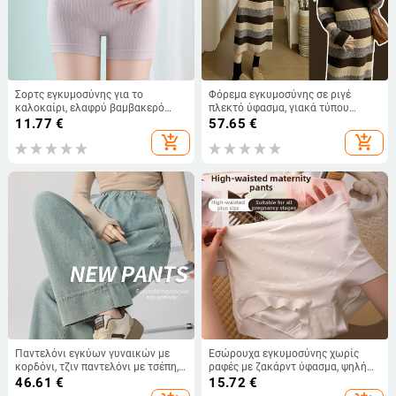
Σορτς εγκυμοσύνης για το
Φόρεμα εγκυμοσύνης σε ριγέ
καλοκαίρι, ελαφρύ βαμβακερό
πλεκτό ύφασμα, γιακά τύπου
ύφασμα ριμπ, χαμηλή μέση, μήκος
λαπέλ, μακριές μανίκια, μίντι ίσια
11.77
€
57.65
€
3/4
γραμμή, 95% ακρυλικό
add_shopping_cart
add_shopping_cart
Παντελόνι εγκύων γυναικών με
Εσώρουχα εγκυμοσύνης χωρίς
κορδόνι, τζιν παντελόνι με τσέπη,
ραφές με ζακάρντ ύφασμα, ψηλή
τζιν παντελόνι εγκύων γυναικών
μέση για στήριξη κοιλιάς,
46.61
€
15.72
€
με κορδόνι, παντελόνι για
αντιβακτηριακό, ύφασμα βισκόζη