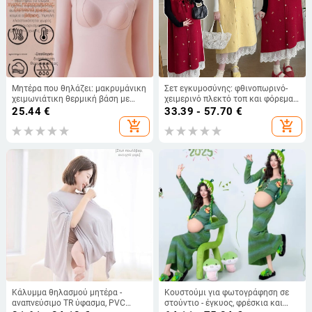
Μητέρα που θηλάζει: μακρυμάνικη
Σετ εγκυμοσύνης: φθινοπωρινό-
χειμωνιάτικη θερμική βάση με
χειμερινό πλεκτό τοπ και φόρεμα
επένδυση στήθους
με δαντελωτό κέντημα
25.44
€
33.39 - 57.70
€
add_shopping_cart
add_shopping_cart
Κάλυμμα θηλασμού μητέρα -
Κουστούμι για φωτογράφηση σε
αναπνεύσιμο TR ύφασμα, PVC
στούντιο - έγκυος, φρέσκια και