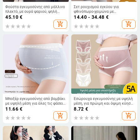
Φούστα εγκυμοσύνης από μάλλινο
Σετ ρουχισμού εγκύου για
πλεκτό, με ουρά ψαριού, ψηλή
φθινόπωρο-χειμώνα με
μέση, μεσαίο μήκος, χειμερινή
δυνατότητα θηλασμού (πάνω
45.10
€
14.40 - 34.48
€
μέρος και παντελόνι) — μακρύ
add_shopping_cart
add_shopping_cart
μανίκι, πολυεστέρας 90–95%,
χωρίς τσαλάκωμα, αποσπώμενες
επενδύσεις στήθους
Μποξέρ εγκυμοσύνης από βαμβάκι
Εσώρουχα εγκυμοσύνης με υψηλή
με υψηλή μέση για όλες τις φάσεις
μέση, για πρώιμη και όψιμη κύηση,
της εγκυμοσύνης
plus size, αντιβακτηριακή
11.66
€
8.72
€
επένδυση καβάλου από 100%
add_shopping_cart
add_shopping_cart
βαμβάκι, υποστήριξη κοιλιάς