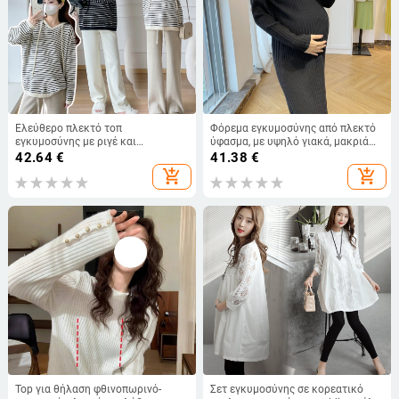
Ελεύθερο πλεκτό τοπ
Φόρεμα εγκυμοσύνης από πλεκτό
εγκυμοσύνης με ριγέ και
ύφασμα, με υψηλό γιακά, μακριά
κουκούλα, μακρύ μήκος, 3/4
μανίκια, μονόχρωμο, σιλουέτα
42.64
€
41.38
€
μανίκια, φθινοπωρινό/χειμερινό
γοργόνα.
add_shopping_cart
add_shopping_cart
Top για θήλαση φθινοπωρινό-
Σετ εγκυμοσύνης σε κορεατικό