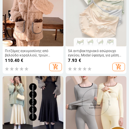
Πιτζάμες εγκυμοσύνης από
5A αντιβακτηριακό εσώρουχο
βελούδο κοραλλιού, τριών
εγκύου, Modal ύφασμα, για μέση
στρώσεων, με quilt, για χειμώνα,
έως όψιμη εγκυμοσύνη, βαμβακός
110.40
€
7.93
€
ζεστές για κύηση και θηλασμό
καβάλος, μεσαία μέση, σχήματος V
add_shopping_cart
add_shopping_cart