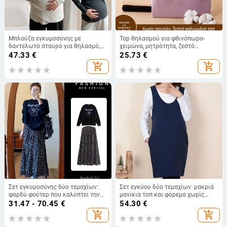
Μπλούζα εγκυμοσύνης με
Top θηλασμού για φθινόπωρο-
δαντελωτό σταυρό για θηλασμό,
χειμώνα, μητρότητα, ζεστό
πλεκτή, σε εφαρμοστό στυλ,
εσώρουχο θηλασμού και
47.33
€
25.73
€
φθινοπωρινή-χειμερινή συλλογή
νυχτερινή ενδυμασία μετά τον
add_shopping_cart
add_shopping_cart
2025
τοκετό
Σετ εγκυμοσύνης δύο τεμαχίων:
Σετ εγκύου δύο τεμαχίων: μακριά
φαρδύ φούτερ που καλύπτει την
μανίκια τοπ και φόρεμα χωρίς
κοιλιά και φλοράλ midi φούστα,
τιράντες, άνοιξη-φθινόπωρο,
31.47 - 70.45
€
54.30
€
αρχές άνοιξης 2025, καθημερινό
βαμβάκι
add_shopping_cart
add_shopping_cart
ιαπωνο-κορεατικό στυλ