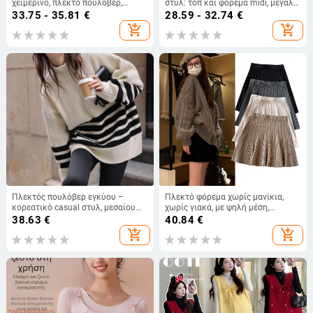
χειμερινό, πλεκτό πουλόβερ,
στυλ: τοπ και φόρεμα midi, μεγάλο
στενής γραμμής Κορεατικού-
μέγεθος
33.75 - 35.81
€
28.59 - 32.74
€
Ιαπωνικού στυλ, μακριά μανίκια,
add_shopping_cart
add_shopping_cart
στρογγυλός λαιμός, ύφασμα
κάνναβης (>95%), μήκος 50–65 cm
Πλεκτός πουλόβερ εγκύου –
Πλεκτό φόρεμα χωρίς μανίκια,
κορεατικό casual στυλ, μεσαίου
χωρίς γιακά, με ψηλή μέση,
μήκους, στρογγυλός λαιμός,
μονόχρωμο
38.63
€
40.84
€
μακριά μανίκια, μοτίβο ριγ-πλέγμα,
add_shopping_cart
add_shopping_cart
πολυεστερική ίνα (90–95%)