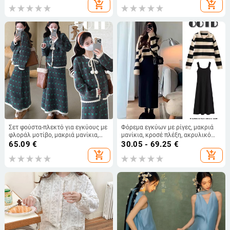
ρετρό στυλ, περιεκτικότητα
φθινοπωρινό 2024
add_shopping_cart
add_shopping_cart
βαμβάκι 30-50%
Σετ φούστα-πλεκτό για εγκύους με
Φόρεμα εγκύων με ρίγες, μακριά
φλοράλ μοτίβο, μακριά μανίκια,
μανίκια, κροσέ πλέξη, ακρυλικό
φθινοπωρινό-χειμερινό
70–80%, φθινόπωρο 2024
65.09
€
30.05 - 69.25
€
add_shopping_cart
add_shopping_cart