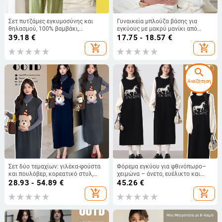
Σετ πυτζάμες εγκυμοσύνης και
Γυναικεία μπλούζα βάσης για
θηλασμού, 100% βαμβάκι,
εγκύους με μακρύ μανίκι από
κορεατικό στυλ, 161–180 g/m2,
Modal, κατάλληλη για άνοιξη/
39.18
€
17.75 - 18.57
€
Έκδοση Άνοιξη 2023
φθινόπωρο και χειμώνα
add_shopping_cart
add_shopping_cart
search
Αναζήτηση
Σετ δύο τεμαχίων: γιλέκα-φούστα
Φόρεμα εγκύου για φθινόπωρο–
και πουλόβερ, κορεατικό στυλ,
χειμώνα – άνετο, ευέλικτο και
κεντημένο μοτίβο αρκούδας,
κολακευτικό, χωρίς μανίκια,
28.93 - 54.89
€
45.26
€
ακρυλικό νήμα, φθινοπωρινό-
πλεκτό φόρεμα με στρογγυλή
add_shopping_cart
add_shopping_cart
χειμερινό 2025
λαιμόκοψη, καθημερινό