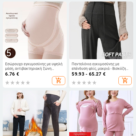
Εσώρουχο εγκυμοσύνης με υψηλή
Παντελόνια εγκυμοσύνης με
μέση, αντιβακτηριακή ζώνη
επένδυση φλίς, μακριά - Βισκόζη
καβάλου, διαπνοή χωρίς ραφές, για
95%+, άνετη εφαρμογή, υψηλή
6.76
€
59.93 - 65.27
€
όλα τα στάδια κύησης
ελαστικότητα, φθινοπωρινό
add_shopping_cart
add_shopping_cart
μοντέλο 2025