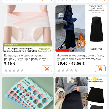
Εσώρουχα εγκυμοσύνης από
Φούστα εγκυμοσύνης, μίντι μήκος,
βαμβάκι, με χαμηλή μέση, V-σχήμα,
χωρίς γιακά, ακανόνιστο τελείωμα,
με επιμηκυσμένο μήκος, διαπνοή
ακρυλικό ύφασμα
9.16
€
39.40 - 43.56
€
για όλη την εγκυμοσύνη
add_shopping_cart
add_shopping_cart