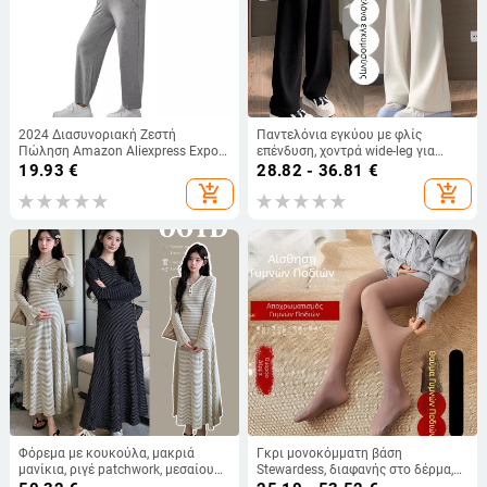
2024 Διασυνοριακή Ζεστή
Παντελόνια εγκύου με φλίς
Πώληση Amazon Aliexpress Export
επένδυση, χοντρά wide-leg για
Explosion Models Πολύχρωμα
φθινόπωρο-χειμώνα, καθημερινά
19.93
€
28.82 - 36.81
€
Παντελόνια Μητρότητας
μακριά παντελόνια με χαλαρή
add_shopping_cart
add_shopping_cart
Παντελόνια Υποστήριξης Κοιλιάς
γραμμή και ίσια γραμμή
Φόρεμα με κουκούλα, μακριά
Γκρι μονοκόμματη βάση
μανίκια, ριγέ patchwork, μεσαίου
Stewardess, διαφανής στο δέρμα,
μήκους, πλεγμένο με το χέρι από
για έγκυες γυναίκες, λεπτή,