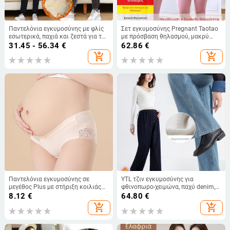
Παντελόνια εγκυμοσύνης με φλίς
Σετ εγκυμοσύνης Pregnant Taotao
εσωτερικά, παχιά και ζεστά για τον
με πρόσβαση θηλασμού, μακρύ
χειμώνα, στήριξη κοιλιάς,
μανίκι, ύφασμα De Velvet, 80–90%
31.45 - 56.34
€
62.86
€
βελούδινο ύφασμα, πολυεστέρας
πολυεστέρας, Φθινοπωρινή
add_shopping_cart
add_shopping_cart
95%+
συλλογή 2023
Παντελόνια εγκυμοσύνης σε
YTL τζιν εγκυμοσύνης για
μεγέθος Plus με στήριξη κοιλιάς
φθινοπωρο-χειμώνα, παχύ denim,
σε σχήμα V, χαμηλή μέση, νάιλον
φαρδιά παντελόνια έως το
8.12
€
64.80
€
ανάμειξη με βαμβακερή επένδυση,
πάτωμα, ίσια γραμμή, με κορδόνι
add_shopping_cart
add_shopping_cart
μονόχρωμα
μέσης και φλίς επένδυση