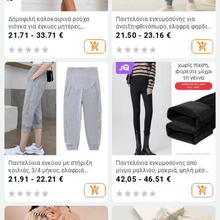
Δημοφιλή καλοκαιρινά ρούχα
Παντελόνια εγκυμοσύνης για
γιόγκα για έγκυες μητέρες,
άνοιξη-φθινόπωρο, ελαφρά φαρδιά
αθλητικά σορτς που απορροφούν
στην κοιλιά, παντελόνια ύπνου που
21.71 - 33.71
€
21.50 - 23.16
€
την υγρασία και στεγνώνουν
μπορούν να φορεθούν και εκτός
add_shopping_cart
add_shopping_cart
γρήγορα, σετ δύο τεμαχίων για να
σπιτιού, σε μεγάλο μέγεθος για
καλύπτουν την κοιλιά της
εγκύους
εγκυμοσύνης και την εγκυμοσύνη,
κοστούμι εγκυμοσύνης για
γυναίκες
Παντελόνια εγκύου με στήριξη
Παντελόνια εγκυμοσύνης από
κοιλιάς, 3/4 μήκος, ελαφριά
μίγμα μαλλιού, μακριά, ψηλή μέση,
βαμβακερή σύνθεση, για άνοιξη-
στήριξη κοιλιάς, επενδυμένα με
21.91 - 22.21
€
42.05 - 46.51
€
καλοκαίρι, σε μεγάλο μέγεθος
φλίς
add_shopping_cart
add_shopping_cart