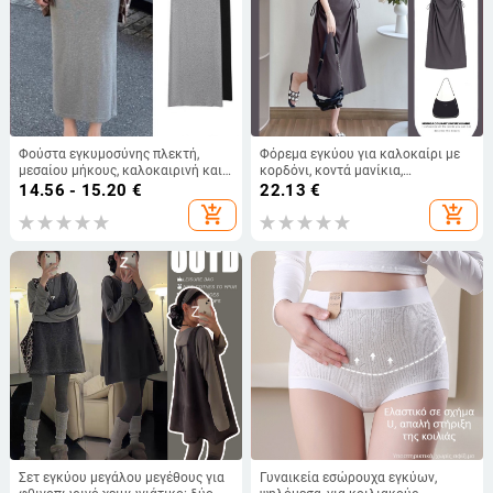
Φούστα εγκυμοσύνης πλεκτή,
Φόρεμα εγκύου για καλοκαίρι με
μεσαίου μήκους, καλοκαιρινή και
κορδόνι, κοντά μανίκια,
ελαφριά, φιλική προς την κοιλιά,
στρογγυλός λαιμός, άνετη γραμμή,
14.56 - 15.20
€
22.13
€
σφιχτή γραμμή στους γοφούς, 95%
μακριά φορεσιά σε χαλαρό
add_shopping_cart
add_shopping_cart
βισκόζη / 5% σπάντεξ
ιαπωνο-κορεατικό στυλ
Σετ εγκύου μεγάλου μεγέθους για
Γυναικεία εσώρουχα εγκύων,