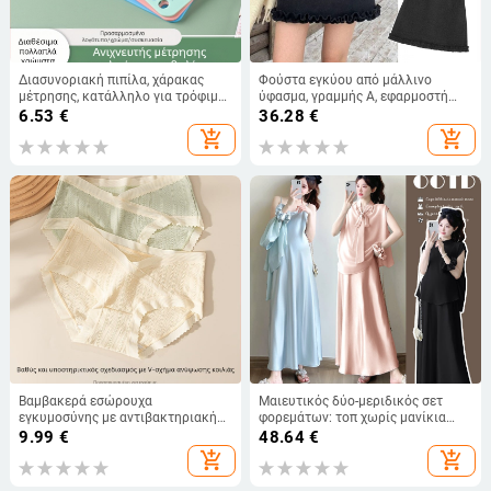
Διασυνοριακή πιπίλα, χάρακας
Φούστα εγκύου από μάλλινο
μέτρησης, κατάλληλο για τρόφιμα,
ύφασμα, γραμμής Α, εφαρμοστή
ασφαλής και βολικός, θηλή
στους γοφούς, με πιέτες και
6.53
€
36.28
€
πολλαπλών μεγεθών, πολλαπλών
ελαστικότητα
add_shopping_cart
add_shopping_cart
προδιαγραφών, για έγκυες
γυναίκες
Βαμβακερά εσώρουχα
Μαιευτικός δύο-μεριδικός σετ
εγκυμοσύνης με αντιβακτηριακή
φορεμάτων: τοπ χωρίς μανίκια
ζώνη καβάλου, χαμηλή μέση,
από σατέν acetate και φούστα
9.99
€
48.64
€
στήριξη κοιλιάς, για όλα τα στάδια
μέχρι midi μήκος, ίνες acetate 30–
add_shopping_cart
add_shopping_cart
εγκυμοσύνης.
50%, καλοκαίρι 2025.