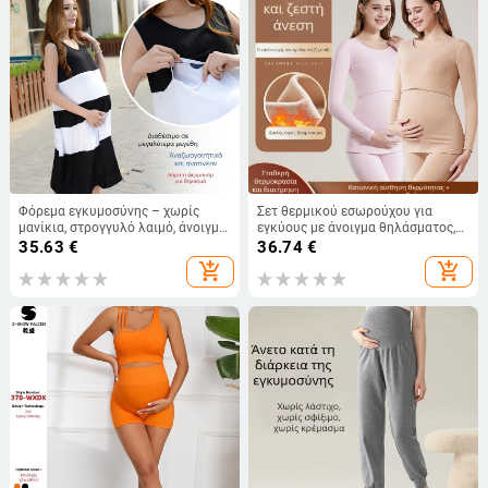
Φόρεμα εγκυμοσύνης – χωρίς
Σετ θερμικού εσωρούχου για
μανίκια, στρογγυλό λαιμό, άνοιγμα
εγκύους με άνοιγμα θηλάσματος,
γαλουχίας, ύφασμα Modal 90–95%
κασμίρι ύφασμα με μίγμα
35.63
€
36.74
€
πολυεστέρα-βισκόζη, μπλούζα με
add_shopping_cart
add_shopping_cart
μακριά μανίκια και παντελόνες με
μακριά γραμμή, Χειμώνας 2023