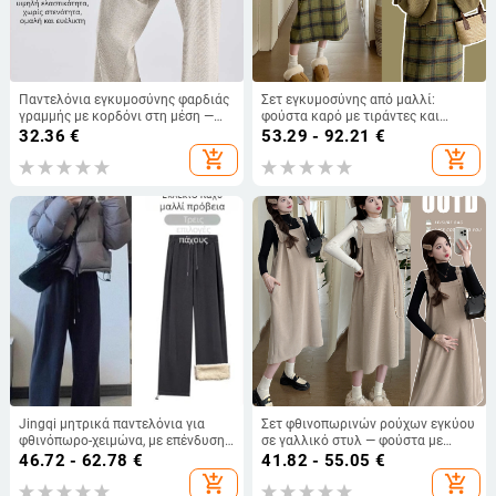
Παντελόνια εγκυμοσύνης φαρδιάς
Σετ εγκυμοσύνης από μαλλί:
γραμμής με κορδόνι στη μέση —
φούστα καρό με τιράντες και
πλήρους μήκους, μεσαίας
χαλαρό πουλόβερ με φουλάρι
32.36
€
53.29 - 92.21
€
πυκνότητας, πολυεστέρας (70–
(Κολάρο: σε μορφή φύλλου λωτού;
add_shopping_cart
add_shopping_cart
80%), φθινόπωρο/χειμώνας
Μανίκια: μακριά, φανάρια; Ύφασμα:
μαλλί; Σύνθεση υφάσματος: 95%+)
Jingqi μητρικά παντελόνια για
Σετ φθινοπωρινών ρούχων εγκύου
φθινόπωρο-χειμώνα, με επένδυση
σε γαλλικό στυλ — φούστα με
φλίς, ευρύ παντελόνι, σχέδιο δύο-
τιράντες και πλεκτό τοπ,
46.72 - 62.78
€
41.82 - 55.05
€
σε-ένα, χωρίς πίεση στην κοιλιά,
φθινοπωρο 2025
add_shopping_cart
add_shopping_cart
χοντρά και ζεστά