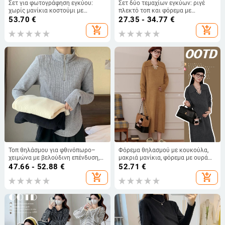
Σετ για φωτογράφηση εγκύου:
Σετ δύο τεμαχίων εγκύων: ριγέ
χωρίς μανίκια κοστούμι με
πλεκτό τοπ και φόρεμα με
φούστα, φούστα μεσαίου μήκους,
τιράντες για φθινοπωρινό-
53.70
€
27.35 - 34.77
€
κομψό στυλ γραφείου, Έκδοση
χειμερινό στυλ
add_shopping_cart
add_shopping_cart
2025
Τοπ θηλάσμου για φθινόπωρο–
Φόρεμα θηλασμού με κουκούλα,
χειμώνα με βελούδινη επένδυση,
μακριά μανίκια, φόρεμα με ουρά
πουλόβερ με ημίψηλο λαιμό,
ψαριού, άνοιγμα για θηλασμό,
47.66 - 52.88
€
52.71
€
ρούχο θηλασμού για εξωτερική
μακρύ φόρεμα
add_shopping_cart
add_shopping_cart
χρήση μετά τον τοκετό