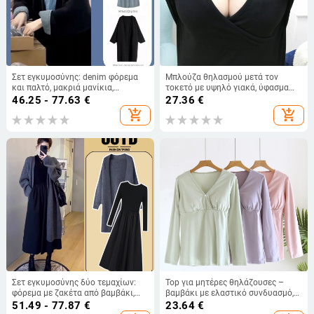
Σετ εγκυμοσύνης: denim φόρεμα
Μπλούζα θηλασμού μετά τον
και παλτό, μακριά μανίκια,
τοκετό με υψηλό γιακά, ύφασμα
ακρυλικό ύφασμα, φούστα μίντι
modal μίγμα (90–95% modal, 2%
46.25 - 77.63
€
27.36
€
ακανόνιστη, αστικό στυλ μόδας
ελαστάν), μακριά μανίκια,
add_shopping_cart
add_shopping_cart
πουλόβερ με άνοιγμα για θηλασμό
Σετ εγκυμοσύνης δύο τεμαχίων:
Top για μητέρες θηλάζουσες –
φόρεμα με ζακέτα από βαμβάκι,
βαμβάκι με ελαστικό συνδυασμό,
μακριά μανίκια, καλλιτεχνικό
μακριά μανίκια, V-λαιμός,
51.49 - 77.87
€
23.64
€