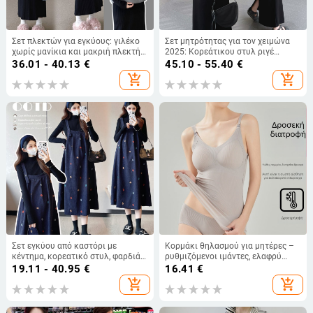
Σετ πλεκτών για εγκύους: γιλέκο
Σετ μητρότητας για τον χειμώνα
χωρίς μανίκια και μακριή πλεκτή
2025: Κορεάτικου στυλ ριγέ
φούστα για άνοιξη–φθινόπωρο,
χαλαρό πλεκτό τοπ και φούστα με
36.01 - 40.13
€
45.10 - 55.40
€
στυλ 2025
κουμπιά σε σχήμα γουρουνιού
add_shopping_cart
add_shopping_cart
Σετ εγκύου από καστόρι με
Κορμάκι θηλασμού για μητέρες –
κέντημα, κορεατικό στυλ, φαρδιά
ρυθμιζόμενοι ιμάντες, ελαφρύ
γραμμή, φούστα με τιράντες και
νάιλον ύφασμα, κορεατικό στυλ,
19.11 - 40.95
€
16.41
€
πλεκτό πουλόβερ
Άνοιξη-Καλοκαίρι 2024
add_shopping_cart
add_shopping_cart