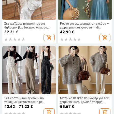
Σετ πιτζάμες μητρότητας για
Ρούχο για φωτογράφηση εγκύου –
θηλασμό, βαμβακερός ύφασμα,
χωρίς μανίκια, φούστα midi,
μακριά μανίκια, παχύ ύφασμα για
φρέσκο και γλυκό στυλ,
32.31
€
42.90
€
φθινόπωρο-χειμώνα, πολυτελής
πολυεστερ-ελαστάν (<30%
add_shopping_cart
add_shopping_cart
και ευγενής στυλ
ελαστάν), Κυκλοφορία 2025
Σετ κοστουμιού εγκύου δύο
Μητρικό πλεκτό πουλόβερ για τον
τεμαχίων με παντελόνια με
χειμώνα 2025, χαλαρή γραμμή,
φλοράλ τιράντες, fleece επένδυση,
κάλυψη κοιλιάς, άνετο και
43.62 - 71.23
€
55.67
€
μακριά μανίκια, φθινόπωρο 2024
ευέλικτο τοπ
add_shopping_cart
add_shopping_cart