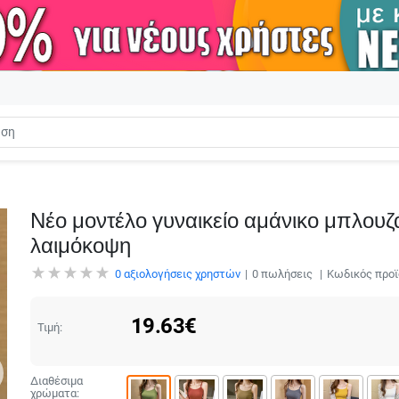
Νέο μοντέλο γυναικείο αμάνικο μπλουζά
λαιμόκοψη
0
αξιολογήσεις χρηστών
0
πωλήσεις
Κωδικός προϊ
19.63
€
Τιμή:
Διαθέσιμα
χρώματα: