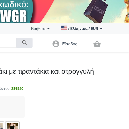
Βοήθεια
/
Ελληνικά
/
EUR
search
account_circle
shopping_basket
Είσοδος
κι με τιραντάκια και στρογγυλή
όντος:
289540