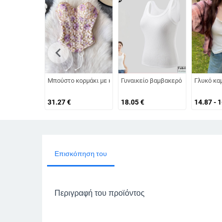
chevron_left
Μπούστο κορμάκι με κεντημένα λουλούδια, χωρίς τιράντες, 
Γυναικείο βαμβακερό αμάνικο τοπ 
Γλυκό καμ
31.27
€
18.05
€
14.87 - 
Επισκόπηση του
Περιγραφή του προϊόντος