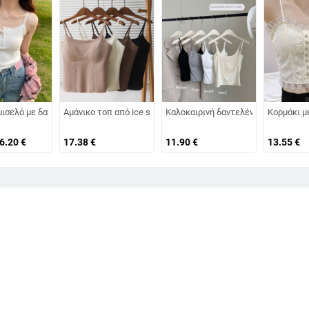
με οστά, κοντό μήκος, θηλυκή στήριξη, βαμβακομίγμα
με στρογγυλό λαιμό, μονόχρωμο, ελαφρύ καλοκαιρινό βασικό ρούχο για στρώσ
ισελό με δαντελένια άκρη για γυναίκες, καλοκαιρινό κορεάτικο στυλ, εφαρμογ
Αμάνικο τοπ από ice silk, χωρίς ραφές, με επένδυση στήθους
Καλοκαιρινή δαντελένια καμιζόλα 
Κορμάκι με
16.20
€
17.38
€
11.90
€
13.55
€