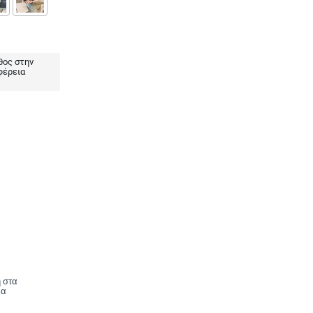
ος στην
φέρεια
 στα
να