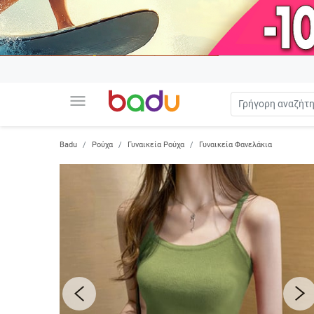
menu
Badu
Ρούχα
Γυναικεία Ρούχα
Γυναικεία Φανελάκια