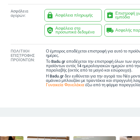
Ασφάλεια
Επιστροφή χ
lock
assignment_return
Ασφάλεια πληρωμής
αγορών:
εμπόδια
Ασφάλεια στα
policy
local_shipping
Ασφαλής πα
προσωπικά δεδομένα
ΠΟΛΙΤΙΚΗ
Ο έμπορος αποδέχεται επιστροφή για αυτό το προϊόν
ΕΠΙΣΤΡΟΦΗΣ
ημέρες.
ΠΡΟΪΟΝΤΩΝ:
Το Badu.gr αποδέχεται την επιστροφή όλων των αγ
προϊόντων εντός 14 ημερολογιακών ημερών από την
παραλαβής (εκτός από τα μαγιό και εσώρουχα).
Η Badu.gr δεν ευθύνεται για την αγορά του Νέο μοντ
αμάνικο μπλουζάκι με τιραντάκια και στρογγυλή λα
Γυναικεία Φανελάκια
έξω από τη φόρμα παραγγελία