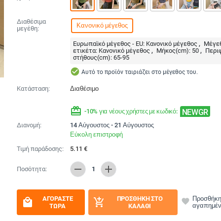
Διαθέσιμα
Κανονικό μέγεθος
μεγέθη:
Ευρωπαϊκό μέγεθος - EU:
Κανονικό μέγεθος
Μέγεθ
ετικέτα:
Κανονικό μέγεθος
Μήκος(cm):
50
Περι
στήθους(cm):
65-95
check_circle
Αυτό το προϊόν ταιριάζει στο μέγεθος του.
Κατάσταση:
Διαθέσιμο
redeem
NEWGR
-10% για νέους χρήστες με κωδικό:
Διανομή:
14 Αύγουστος - 21 Αύγουστος
Εύκολη επιστροφή
Τιμή παράδοσης:
5.11
€
remove
add
Ποσότητα:
1
ΑΓΟΡΆΣΤΕ
ΠΡΟΣΘΉΚΗ ΣΤΟ
Προσθήκη
local_mall
add_shopping_cart
favorite
αγαπημέ
ΤΏΡΑ
ΚΑΛΆΘΙ