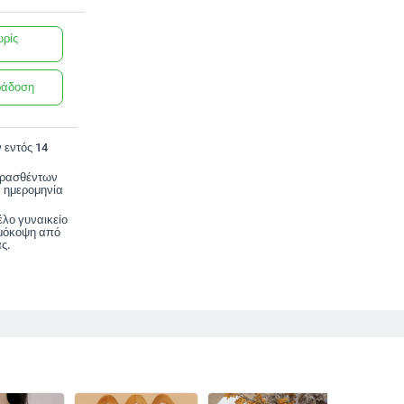
ωρίς
ράδοση
 εντός 14
ορασθέντων
 ημερομηνία
έλο γυναικείο
ιμόκοψη από
ς.