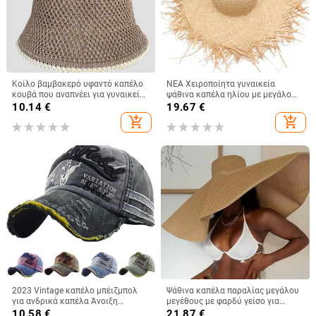
Κοίλο βαμβακερό υφαντό καπέλο
ΝΕΑ Χειροποίητα γυναικεία
κουβά που αναπνέει για γυναικεία
ψάθινα καπέλα ηλίου με μεγάλο
μόδα 2023 καλοκαιρινά
φαρδύ γείσο Gilrs υψηλής
10.14
€
19.67
€
καλύμματα μικρής μαρκίζας για
ποιότητας Natural Raffia Panama
add_shopping_cart
add_shopping_cart
κυρίες Πλεκτό καπέλο νιπτήρα
Beach Ψάθινα σκουφάκια για τον
ήλιο για τις διακοπές
2023 Vintage καπέλο μπέιζμπολ
Ψάθινα καπέλα παραλίας μεγάλου
για ανδρικά καπέλα Άνοιξη
μεγέθους με φαρδύ γείσο για
Καλοκαίρι Ανδρικά καπέλα
γυναίκες Με μεγάλη προστασία
10.58
€
21.87
€