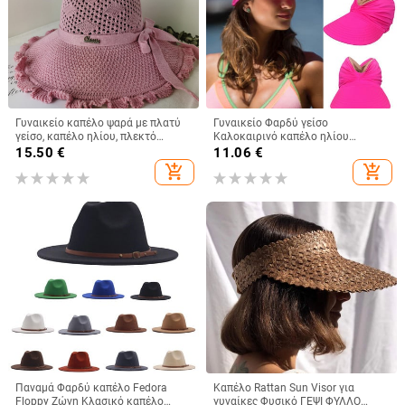
Γυναικείο καπέλο ψαρά με πλατύ
Γυναικείο Φαρδύ γείσο
γείσο, καπέλο ηλίου, πλεκτό
Καλοκαιρινό καπέλο ηλίου
καπέλο ηλίου, καπέλο διακοπών
εξωτερικού χώρου Ανοιχτό
15.50
€
11.06
€
στην παραλία, καπέλο ηλίου με
καπέλο γυναικείο αντηλιακό
add_shopping_cart
add_shopping_cart
πλατύ γείσο
καπέλο καπέλο παραλία Ταξίδι
Παραθαλάσσιο κούφιο καπέλο
Παναμά Φαρδύ καπέλο Fedora
Καπέλο Rattan Sun Visor για
Floppy Ζώνη Κλασικό καπέλο
γυναίκες Φυσικό ΓΕΨΙ ΦΥΛΛΟ