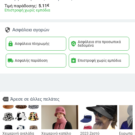
€
Τιμή παράδοσης:
5.11
Επιστροφή χωρίς εμπόδια
security
Ασφάλεια αγορών
Ασφάλεια στα προσωπικά
lock
policy
Ασφάλεια πληρωμής
δεδομένα
local_shipping
assignment_return
Ασφαλής παράδοση
Επιστροφή χωρίς εμπόδια
more
Άρεσε σε άλλες πελάτες
Χειμερινή αγελάδα
Χειμερινό καπέλο
2023 Ζεστό
Ευρωπαϊκ