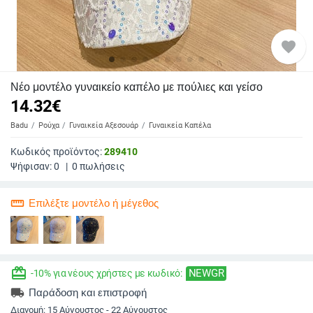
favorite
Νέο μοντέλο γυναικείο καπέλο με πούλιες και γείσο
14.32
€
Badu
Ρούχα
Γυναικεία Αξεσουάρ
Γυναικεία Καπέλα
Κωδικός προϊόντος:
289410
Ψήφισαν:
0
|
0
πωλήσεις
straighten
Επιλέξτε μοντέλο ή μέγεθος
redeem
NEWGR
-10% για νέους χρήστες με κωδικό:
local_shipping
Παράδοση και επιστροφή
Διανομή:
15 Αύγουστος - 22 Αύγουστος