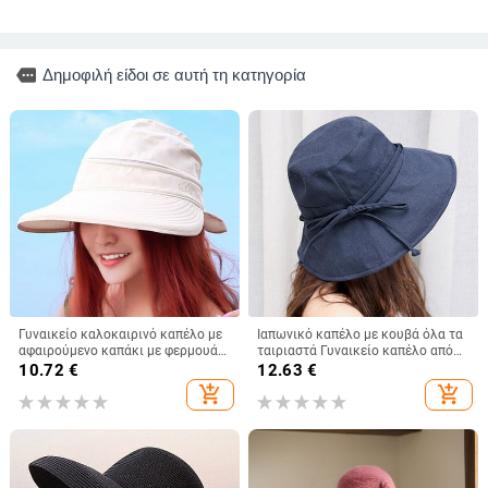
more
Δημοφιλή είδοι σε αυτή τη κατηγορία
Γυναικείο καλοκαιρινό καπέλο με
Ιαπωνικό καπέλο με κουβά όλα τα
αφαιρούμενο καπάκι με φερμουάρ
ταιριαστά Γυναικείο καπέλο από
με άδειο επάνω καπέλο Cycilng
βαμβακερό καπέλο με φιόγκο με
10.72
€
12.63
€
Αντι-UV αντηλιακά καπέλα
μεγάλο γείσο Καλοκαιρινό
add_shopping_cart
add_shopping_cart
Γυναικεία πτυσσόμενα καπέλα με
πτυσσόμενο καπέλο κατά της
μεγάλο γείσο
υπεριώδους ακτινοβολίας