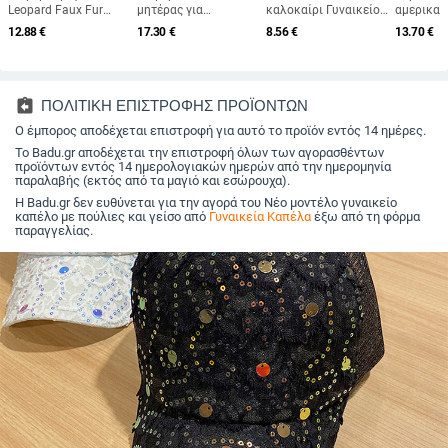
Leopard Faux Fur
μητέρας για
καλοκαίρι Γυναικείο
αμερικαν
Fluffy Bucket Καπέλα
μεσήλικες και
καπέλο ηλίου
μπέιζμπο
12.88
€
17.30
€
8.56
€
13.70
€
Γυναικεία Θερμό
ηλικιωμένες
παραλίας Με μεγάλα
καλοκαιρ
Καπέλο Ήλιου
γυναίκες, πλεκτό από
κεφάλια με φαρδύ
εξαγωγές
Εξωτερικού Χώρου
γούνα κουνελιού,
γείσο προστασίας από
με δέσιμο
Μαλακό Βελούδινο
ανθεκτικό στο κρύο,
υπεριώδη
καπέλο ε
Γούνινο Ψαρά Καπέλο
ζεστό, μάλλινο
ακτινοβολία
χώρου, 
assignment_return
ΠΟΛΙΤΙΚΗ ΕΠΙΣΤΡΟΦΗΣ ΠΡΟΪΟΝΤΩΝ
Μόδα Κοριτσιού
καπέλο και βελούδινο
εξωτερικού χώρου
γείσο, κ
Παναμά
Ο έμπορος αποδέχεται επιστροφή για αυτό το προϊόν εντός 14 ημέρες.
καπέλο νιπτήρα
Καπέλο καπέλο άδειο
αθλητικό καπέλο
Το Badu.gr αποδέχεται την επιστροφή όλων των αγορασθέντων
μπέιζμπολ
προϊόντων εντός 14 ημερολογιακών ημερών από την ημερομηνία
παραλαβής (εκτός από τα μαγιό και εσώρουχα).
Η Badu.gr δεν ευθύνεται για την αγορά του Νέο μοντέλο γυναικείο
καπέλο με πούλιες και γείσο από
Γυναικεία Καπέλα
έξω από τη φόρμα
παραγγελίας.