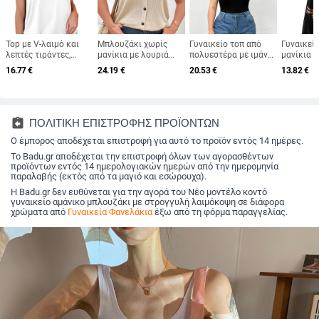
Top με V-λαιμό και
Μπλουζάκι χωρίς
Γυναικείο τοπ από
Γυναικεί
λεπτές τιράντες,
μανίκια με λουριά
πολυεστέρα με ιμάντα
μανίκια 
φαρδιά γραμμή;
στην πλάτη, Α-γραμμή,
ώμου – Καλοκαίρι
εκτύπωση
16.77
€
24.19
€
20.53
€
13.82
€
πολυεστέρας; μήκος
ραβδωτό
2025, 90-95%
λαιμό, ύ
50–65 εκ
πολυεστερικό
πολυεστέρας, μήκος
πολυεστε
ύφασμα 95%+,
50-65 cm, Μονόχρωμο
διχτυωτή
κανονικού μήκους,
σχέδιο
κανονικό
Καλοκαίρι 2025
65 cm
assignment_return
ΠΟΛΙΤΙΚΗ ΕΠΙΣΤΡΟΦΗΣ ΠΡΟΪΟΝΤΩΝ
Ο έμπορος αποδέχεται επιστροφή για αυτό το προϊόν εντός 14 ημέρες.
Το Badu.gr αποδέχεται την επιστροφή όλων των αγορασθέντων
προϊόντων εντός 14 ημερολογιακών ημερών από την ημερομηνία
παραλαβής (εκτός από τα μαγιό και εσώρουχα).
Η Badu.gr δεν ευθύνεται για την αγορά του Νέο μοντέλο κοντό
γυναικείο αμάνικο μπλουζάκι με στρογγυλή λαιμόκοψη σε διάφορα
χρώματα από
Γυναικεία Φανελάκια
έξω από τη φόρμα παραγγελίας.