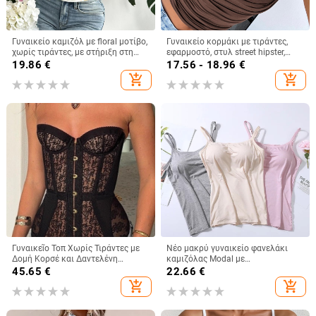
Γυναικείο καμιζόλ με floral μοτίβο,
Γυναικείο κορμάκι με τιράντες,
χωρίς τιράντες, με στήριξη στη
εφαρμοστό, στυλ street hipster,
μέση, ultra-short μήκος,
κοντό μήκος, πολυεστέρας με
19.86
€
17.56 - 18.96
€
πολυεστερικό ύφασμα
σπάντεξ
add_shopping_cart
add_shopping_cart
Γυναικεῖο Τοπ Χωρίς Τιράντες με
Νέο μακρύ γυναικείο φανελάκι
Δομή Κορσέ και Δαντελένη
καμιζόλας Modal με
Επένδυση, Στενή Γραμμή,
ενσωματωμένο τοπ και λάστιχο
45.65
€
22.66
€
Πολυεστέρας
στο σπίτι, εσώρουχο χωρίς
add_shopping_cart
add_shopping_cart
σουτιέν