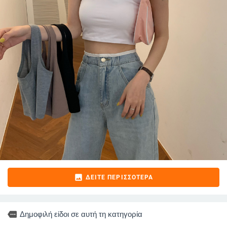
image
ΔΕΊΤΕ ΠΕΡΙΣΣΌΤΕΡΑ
more
Δημοφιλή είδοι σε αυτή τη κατηγορία