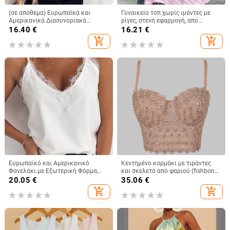
(σε απόθεμα) Ευρωπαϊκά και
Γυναικείο τοπ χωρίς ιμάντες με
Αμερικανικά Διασυνοριακά
ρίγες, στενή εφαρμογή, από
Γυναικεία Ρούχα Amazon Νέο
πολυεστέρα-ελαστάνη, κοντό
16.40
€
16.21
€
Γυναικείο Γιλέκο με V-Neck,
μήκος
add_shopping_cart
add_shopping_cart
Μοντέρνο Αμάνικο Μπλούζα
Ευρωπαϊκό και Αμερικανικό
Κεντημένο κορμάκι με τιράντες
Φανελάκι με Εξωτερική Φόρμα,
και σκελετό από ψαριού (fishbone),
Γυναικείο Καλοκαιρινό Φανελάκι
βέστ με διαμαντιών διακόσμηση,
20.05
€
35.06
€
με Βλεφαρίδες και Δαντέλα, V-
φλοράλ μοτίβο, στενή γραμμή,
add_shopping_cart
add_shopping_cart
Neck, Χαλαρό Μπλούζα με Βάση
υπερ-κοντό μήκος ≤40 εκ,
Φόρμας
πολυεστέρας