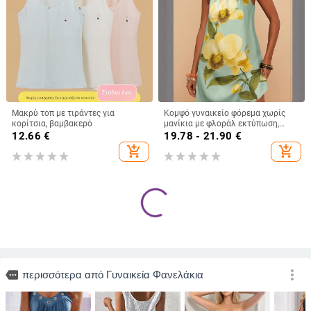
Μακρύ τοπ με τιράντες για
Κομψό γυναικείο φόρεμα χωρίς
κορίτσια, βαμβακερό
μανίκια με φλοράλ εκτύπωση,
λεπτές τιράντες και λεπτομέρεια
12.66
€
19.78 - 21.90
€
δέσιμου, μίνι μήκος, γραμμή Α,
add_shopping_cart
add_shopping_cart
casual