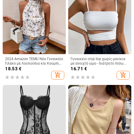
2024 Amazon TEMU Νέο Γυναικείο
Γυναικείο crop top χωρίς μανίκια
Γιλέκο με Λουλούδια και Κουμπιά,
με ανοιχτό ώμο - διάτρητο πίσω
Εορταστικό Στυλ, Άνετο Μπλούζα,
σχέδιο, άνετη γραμμή, κοντό
18.53
€
16.71
€
Μόδα για Γυναίκες
μήκος, μίξη πολυεστέρα-ελαστάν
add_shopping_cart
add_shopping_cart