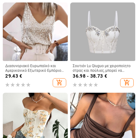
Διασυνοριακό Ευρωπαϊκό και
Σουτιέν Lu Qiuguo με χειροποίητο
Αμερικανικό Εξωτερικό Εμπόριο
στρας και πούλιες, μπορεί να
2024 Διασυνοριακό Γυναικείο
φορεθεί και έξω, σε καθαρό
29.43
€
36.98 - 38.73
€
Κορυφαίο Αμαζονικό Εμπόριο
χρώμα, μικρό γυναικείο φανελάκι
add_shopping_cart
add_shopping_cart
Station Καλοκαιρινό
Db1750
Ανοιχτόχρωμο, Ώριμο, Σέξι, V-Neck,
Πούλιες