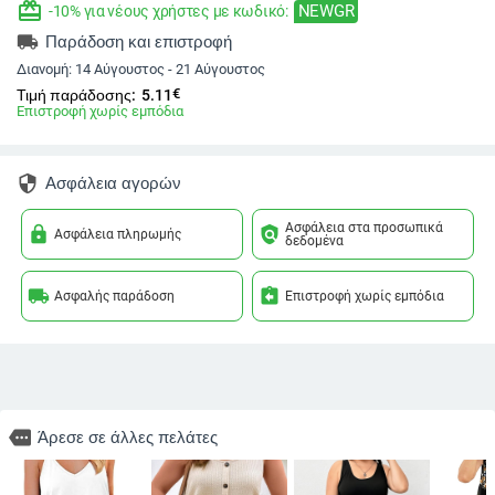
redeem
NEWGR
-10% για νέους χρήστες με κωδικό:
local_shipping
Παράδοση και επιστροφή
Διανομή:
14 Αύγουστος - 21 Αύγουστος
€
Τιμή παράδοσης:
5.11
Επιστροφή χωρίς εμπόδια
security
Ασφάλεια αγορών
Ασφάλεια στα προσωπικά
lock
policy
Ασφάλεια πληρωμής
δεδομένα
local_shipping
assignment_return
Ασφαλής παράδοση
Επιστροφή χωρίς εμπόδια
more
Άρεσε σε άλλες πελάτες