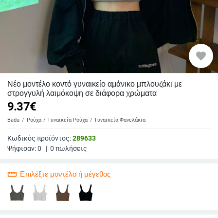
favorite
Νέο μοντέλο κοντό γυναικείο αμάνικο μπλουζάκι με
στρογγυλή λαιμόκοψη σε διάφορα χρώματα
9.37
€
Badu
Ρούχα
Γυναικεία Ρούχα
Γυναικεία Φανελάκια
Κωδικός προϊόντος:
289633
Ψήφισαν:
0
|
0
πωλήσεις
straighten
Επιλέξτε μοντέλο ή μέγεθος