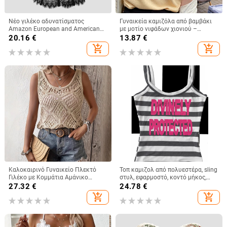
Νέο γιλέκο αδυνατίσματος
Γυναικεία καμιζόλα από βαμβάκι
Amazon European and American
με μοτίο νιφάδων χιονιού –
Street Spice Girl Lace Eyelashes
φαρδιά, χωρίς μανίκια κορμί για το
20.16
€
13.87
€
Fish Bone Slim-fit Backless
καλοκαίρι, για layering, με διπλές
add_shopping_cart
add_shopping_cart
Γυναικείο 9018
τιράντες
Καλοκαιρινό Γυναικείο Πλεκτό
Τοπ καμιζολ από πολυεστέρα, sling
Γιλέκο με Κομμάτια Αμάνικο
στυλ, εφαρμοστό, κοντό μήκος,
Καλοκαιρινό Μποέμικο Τοπ με
ριγέ/καρό μοτίβο
27.32
€
24.78
€
Χαμηλή Λαιμόκοψη
add_shopping_cart
add_shopping_cart