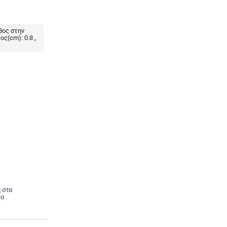
ος στην
ος(cm):
0.8
 στα
να