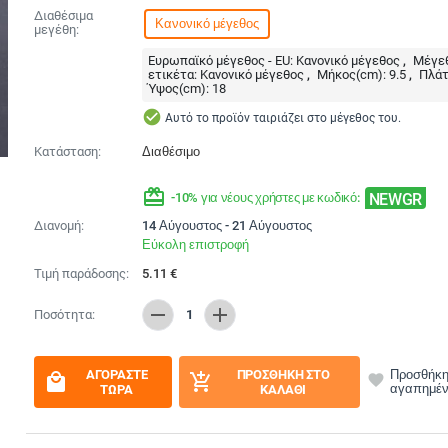
Διαθέσιμα
Κανονικό μέγεθος
μεγέθη:
Ευρωπαϊκό μέγεθος - EU:
Κανονικό μέγεθος
Μέγεθ
ετικέτα:
Κανονικό μέγεθος
Μήκος(cm):
9.5
Πλάτ
Ύψος(cm):
18
check_circle
Αυτό το προϊόν ταιριάζει στο μέγεθος του.
Κατάσταση:
Διαθέσιμο
redeem
NEWGR
-10% για νέους χρήστες με κωδικό:
Διανομή:
14 Αύγουστος - 21 Αύγουστος
Εύκολη επιστροφή
Τιμή παράδοσης:
5.11
€
remove
add
Ποσότητα:
1
ΑΓΟΡΆΣΤΕ
ΠΡΟΣΘΉΚΗ ΣΤΟ
Προσθήκη
local_mall
add_shopping_cart
favorite
αγαπημέ
ΤΏΡΑ
ΚΑΛΆΘΙ