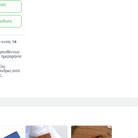
ωρίς
ράδοση
 εντός 14
ορασθέντων
 ημερομηνία
έλο
 άνδρες από
ς.