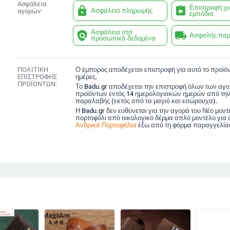
Ασφάλεια
Επιστροφή χ
lock
assignment_return
Ασφάλεια πληρωμής
αγορών:
εμπόδια
Ασφάλεια στα
policy
local_shipping
Ασφαλής πα
προσωπικά δεδομένα
ΠΟΛΙΤΙΚΗ
Ο έμπορος αποδέχεται επιστροφή για αυτό το προϊόν
ΕΠΙΣΤΡΟΦΗΣ
ημέρες.
ΠΡΟΪΟΝΤΩΝ:
Το Badu.gr αποδέχεται την επιστροφή όλων των αγ
προϊόντων εντός 14 ημερολογιακών ημερών από την
παραλαβής (εκτός από τα μαγιό και εσώρουχα).
Η Badu.gr δεν ευθύνεται για την αγορά του Νέο μοντ
πορτοφόλι από οικολογικό δέρμα απλό μοντέλο για
Ανδρικά Πορτοφόλια
έξω από τη φόρμα παραγγελία