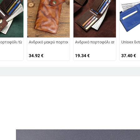
ροποίητο, με μεγάλη χωρητικότητα για κινητό, ρετρό στυλ
ική επεξεργασία, κάθετης σχεδίασης, ρετρό στυλ, με θήκη για χαρτονομίσματ
πορτοφόλι từ γνήσιο δέρμα, ανώτερο στρώμα βοδινού δέρματος, 1-πτυχή, μο
Ανδρικό μακρύ πορτοφόλι — χειροποίητο, δερμάτινο με παλα
Ανδρικό πορτοφόλι από γνήσιο δέρμ
Unisex δι
34.92
€
19.34
€
37.40
€