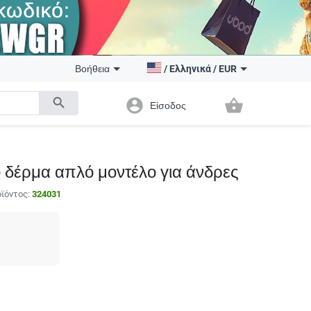
Βοήθεια
/
Ελληνικά
/
EUR
search
account_circle
shopping_basket
Είσοδος
 δέρμα απλό μοντέλο για άνδρες
ϊόντος:
324031