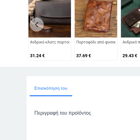
chevron_left
Ανδρικό κλατς πορτοφόλι από γνήσιο δέρμα Crazy Horse, χει
Πορτοφόλι από φυσικό δέρμα με φυτ
Ανδρικό 
31.24
€
37.69
€
29.43
€
Επισκόπηση του
Περιγραφή του προϊόντος