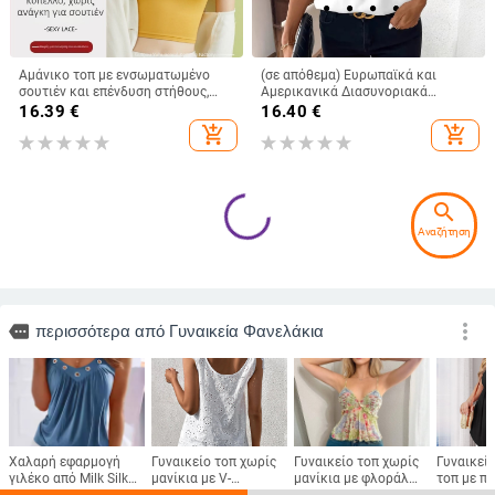
Αμάνικο τοπ με ενσωματωμένο
(σε απόθεμα) Ευρωπαϊκά και
σουτιέν και επένδυση στήθους,
Αμερικανικά Διασυνοριακά
βαμβακερό, κοντό μήκος, τιράντες
Γυναικεία Ρούχα Amazon Νέο
16.39
€
16.40
€
μη αποσπώμενες
Γυναικείο Γιλέκο με V-Neck,
add_shopping_cart
add_shopping_cart
Μοντέρνο Αμάνικο Μπλούζα
search
Αναζήτηση
Γυναικεία καμιζόλα από βαμβάκι
Νέο γιλέκο αδυνατίσματος
με μοτίο νιφάδων χιονιού –
Amazon European and American
φαρδιά, χωρίς μανίκια κορμί για το
Street Spice Girl Lace Eyelashes
13.87
€
20.16
€
καλοκαίρι, για layering, με διπλές
Fish Bone Slim-fit Backless
add_shopping_cart
add_shopping_cart
τιράντες
Γυναικείο 9018