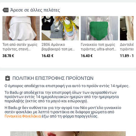
more
Άρεσε σε άλλες πελάτες
Τοπ από σατέν χωρίς
2806 Αμάνικο
Γυναικείο τοπ χωρίς
Δαντελέν
τιράντες, στενή
βαμβακερό τοπ με
τιράντες, ultra-short
τιράντες 
γραμμή, κοντό μήκος
ενσωματωμένη
μήκος, Πολυεστερική
κοντό εφ
38.78
€
16.43
€
16.40
€
11.89 - 15
40–50 εκ
επένδυση στήθους
ίνα 90–95%, Σπάντεξ
καλοκαιρ
και
έως 30%, Υψηλή
αποκαλυπ
διασταυρούμενους
ελαστικότητα
λευκούς ιμάντες,
γυναικείο τοπ για
assignment_return
ΠΟΛΙΤΙΚΗ ΕΠΙΣΤΡΟΦΗΣ ΠΡΟΪΟΝΤΩΝ
άνοιξη-καλοκαίρι
Ο έμπορος αποδέχεται επιστροφή για αυτό το προϊόν εντός 14 ημέρες.
Το Badu.gr αποδέχεται την επιστροφή όλων των αγορασθέντων
προϊόντων εντός 14 ημερολογιακών ημερών από την ημερομηνία
παραλαβής (εκτός από τα μαγιό και εσώρουχα).
Η Badu.gr δεν ευθύνεται για την αγορά του Νέο μοντ'ελο γυναικείο
σατέν φανελάκι με λεπτά τιραντάκια σε διάφορα χρώματα από
Γυναικεία Φανελάκια
έξω από τη φόρμα παραγγελίας.