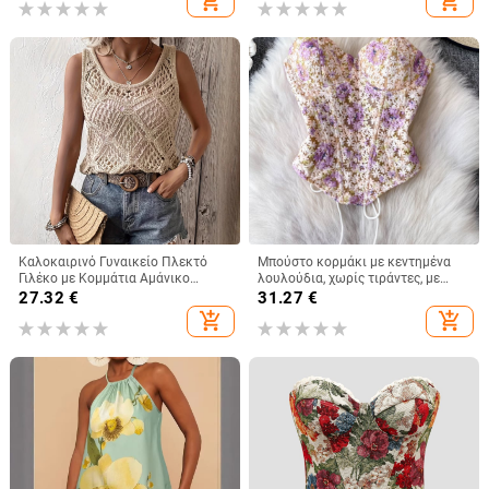
add_shopping_cart
add_shopping_cart
Station Καλοκαιρινό
perspective sequin ντεκολτέ
Ανοιχτόχρωμο, Ώριμο, Σέξι, V-Neck,
Πούλιες
Καλοκαιρινό Γυναικείο Πλεκτό
Μπούστο κορμάκι με κεντημένα
Γιλέκο με Κομμάτια Αμάνικο
λουλούδια, χωρίς τιράντες, με
Καλοκαιρινό Μποέμικο Τοπ με
οστά, κοντό μήκος, θηλυκή
27.32
€
31.27
€
Χαμηλή Λαιμόκοψη
στήριξη, βαμβακομίγμα
add_shopping_cart
add_shopping_cart