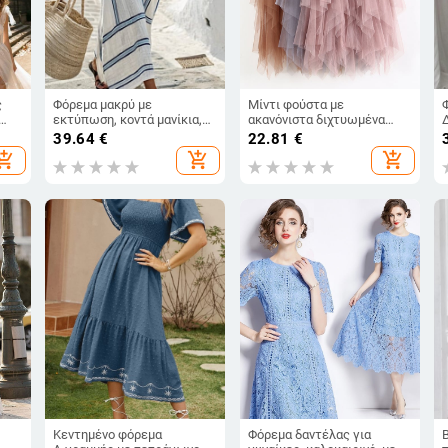
ς
Φόρεμα μακρύ με
Μίντι φούστα με
εκτύπωση, κοντά μανίκια,
ακανόνιστα διχτυωμένα
95%
γραμμής Α, μείξη λίνων,
πάνελ, ψηλή μέση,
39.64
€
22.81
€
V‑λαιμό
μονόχρωμη
hopping_cart
add_shopping_cart
add_shopping_cart
Κεντημένο φόρεμα
Φόρεμα δαντέλας για