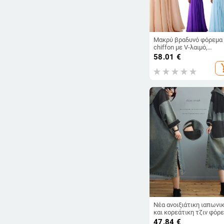
Μακρύ βραδυνό φόρεμα
chiffon με V-λαιμό,
παγιέτες, Α-γραμμή, ψη
58.01
€
μέση
add_s
Νέα ανοιξιάτικη ιαπωνι
και κορεάτικη τζιν φόρ
με κουκούλα και μεσαίο
47.84
€