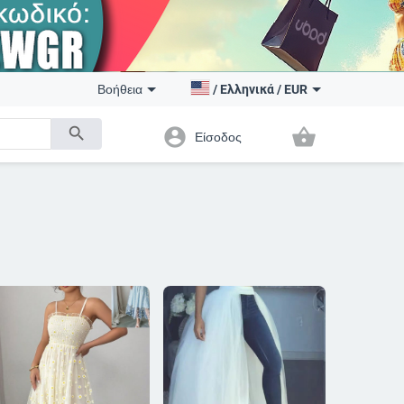
Βοήθεια
/
Ελληνικά
/
EUR
search
account_circle
shopping_basket
Είσοδος