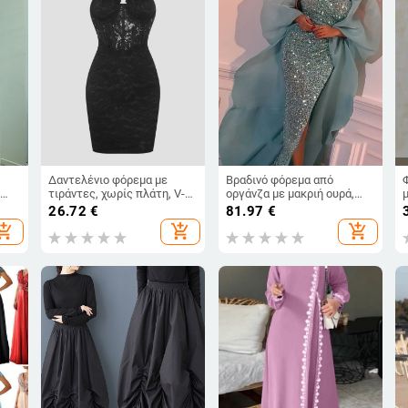
Δαντελένιο φόρεμα με
Βραδινό φόρεμα από
τιράντες, χωρίς πλάτη, V-
οργάνζα με μακριή ουρά,
α
ντεκολτέ, χωρίς μανίκια,
μανίκια φανάρι, μακριά
26.72
€
81.97
€
κοντό μήκος
φούστα — Άνοιξη 2024
hopping_cart
add_shopping_cart
add_shopping_cart