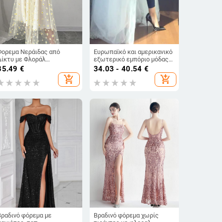
Φορεμα Νεράιδας από
Ευρωπαϊκό και αμερικανικό
Δίκτυ με Φλοράλ
εξωτερικό εμπόριο μόδας
Εκτύπωση, Υψηλή Ζώνη,
σκηνής κοστούμι ελαστική
35.49
€
34.03 - 40.54
€
Αμάνικο, Χωρίς Γιακά, Μέσο
μέση φούστα από πλέγμα με
add_shopping_cart
add_shopping_cart
Μήκος
μεταξωτή φούστα ψηλή
μέση φούστα από γάζα
μεσαίου μήκους
Βραδινό φόρεμα με
Βραδινό φόρεμα χωρίς