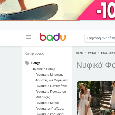
menu
Badu
Ρούχα
Γυναικεία 
Κατηγορίες
Νυφικά Φ
local_offer
Ρούχα
Γυναικεία Ρούχα
Γυναικεία Μπουφάν
Φούστες και Φορέματα
Γυναικεία Παντελόνια
Γυναικεία Πουκάμισα
Μπλούζες
Γυναικεία Μαγιό
Γυναικείες Πιτζάμες
Γυναικεια κορμακια