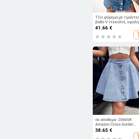
Τζιν φόρεμα με τιράντες
βαθύ V ντεκολτέ, υψηλή
μέση, γραμμή Α μέχρι mi
41.66
€
μήκος, μίξη βαμβακιού-
add_s
πολυεστέρα
σε απόθεμα -20665#
Amazon Cross-border
Women's Wear Europe a
38.65
€
America Leisure Trend
add_s
Ψηλόμεση Φούστα Deni