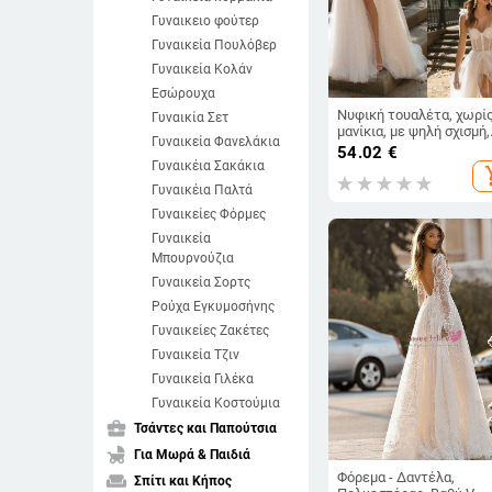
Γυναικειο φούτερ
Γυναικεία Πουλόβερ
Γυναικεία Κολάν
Εσώρουχα
Νυφική τουαλέτα, χωρί
Γυναικία Σετ
μανίκια, με ψηλή σχισμή,
Γυναικεία Φανελάκια
μακριά, μέση στη μέση, 
54.02
€
πολυεστέρας
Γυναικέια Σακάκια
add_s
Γυναικέια Παλτά
Γυναικείες Φόρμες
Γυναικεία
Μπουρνούζια
Γυναικεία Σορτς
Ρούχα Εγκυμοσήνης
Γυναικείες Ζακέτες
Γυναικεία Τζιν
Γυναικεία Γιλέκα
Γυναικεία Κοστούμια
business_center
Τσάντες και Παπούτσια
child_friendly
Για Μωρά & Παιδιά
Φόρεμα - Δαντέλα,
weekend
Σπίτι και Κήπος