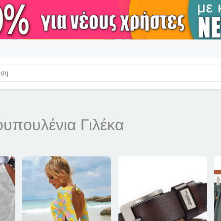
ουπουλένια Γιλέκα