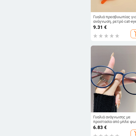
Γυαλιά πρεσβυωπίας γι
ανάγνωση, ρετρό cat-ey
γυναικείο στυλ, πλήρης
9.31
€
σκελετός, φακοί από ρη
add_s
με ασφαιρικούς επιφάνε
ανθεκτικοί στις κρούσει
σκελετός PC, συμβατά 
διορθωτικούς φακούς
Γυαλιά ανάγνωσης με
προστασία από μπλε φω
πλήρες πλαίσιο, σκελετ
6.83
€
TR90, οβάλ σχήματος
add_s