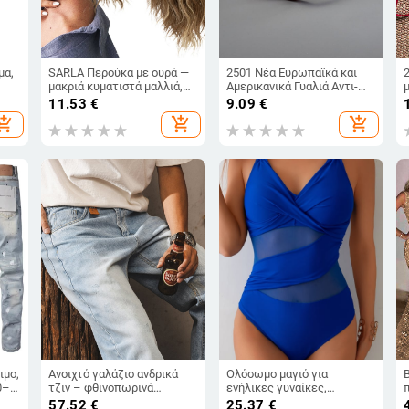
μα,
SARLA Περούκα με ουρά —
2501 Νέα Ευρωπαϊκά και
μακριά κυματιστά μαλλιά,
Αμερικανικά Γυαλιά Αντι-
γορο
ίνες υψηλής θερμοκρασίας,
Μπλε Φως για Άνδρες και
11.53
€
9.09
€
κλιπ σύνδεσης, Μοντέλο
Γυναίκες Διασυνοριακά
hopping_cart
add_shopping_cart
add_shopping_cart
P064
Ρετρό Στρογγυλά Σκελετοί
Υπερελαφριά Γυαλιά
Ανάγνωσης Υψηλής
Ευκρίνειας
ιμο,
Ανοιχτό γαλάζιο ανδρικά
Ολόσωμο μαγιό για
0–
τζιν – φθινοπωρινά
ενήλικες γυναίκες,
ches
παντελόνια με ίσιο κόψιμο,
μονόχρωμο, με υψηλή μέση,
57.52
€
25.37
€