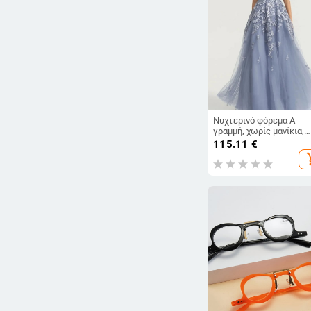
Νυχτερινό φόρεμα Α-
γραμμή, χωρίς μανίκια,
μακριά φούστα, ψηλή μέ
115.11
€
πολυεστέρας 70–80%
add_s