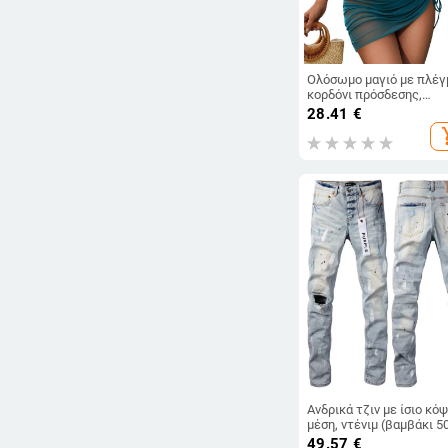
Ολόσωμο μαγιό με πλέγ
κορδόνι πρόσδεσης,
επενδυμένες cups, γρή
28.41
€
στέγνωμα, υψηλή
add_s
ελαστικότητα
Ανδρικά τζιν με ίσιο κόψ
μέση, ντένιμ (βαμβάκι 5
70%), διακοσμητικά pat
49.57
€