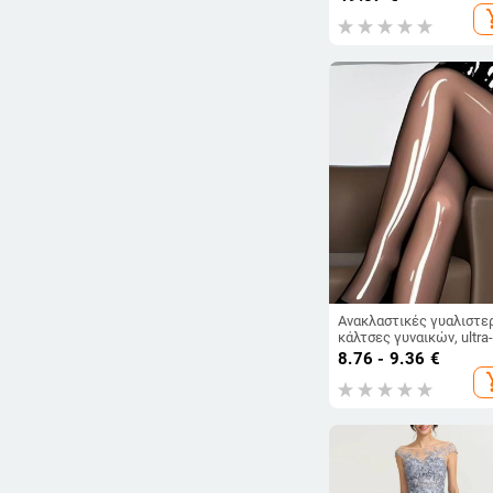
add_s
Ανακλαστικές γυαλιστε
κάλτσες γυναικών, ultra-
8D μαύρες
8.76 - 9.36
€
add_s