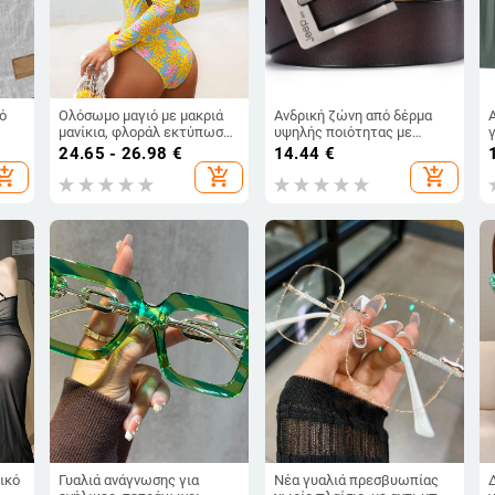
ό
Ολόσωμο μαγιό με μακριά
Ανδρική ζώνη από δέρμα
μανίκια, φλοράλ εκτύπωση,
υψηλής ποιότητας με
επένδυση στήθους χωρίς
αγκράφα, νεανικό τζιν, σε
24.65 - 26.98
€
14.44
€
μεταλλική υποστήριξη,
casual ρετρό στυλ
hopping_cart
add_shopping_cart
add_shopping_cart
πολυεστέρας, 200 g
ικό
Γυαλιά ανάγνωσης για
Νέα γυαλιά πρεσβυωπίας