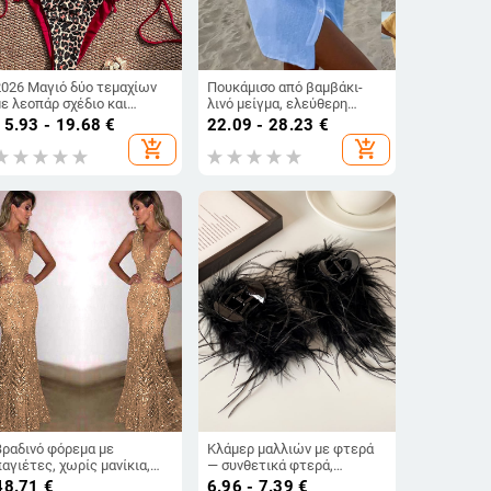
2026 Μαγιό δύο τεμαχίων
Πουκάμισο από βαμβάκι-
με λεοπάρ σχέδιο και
λινό μείγμα, ελεύθερη
χρωματικά μπλοκ,
γραμμή, μακριά μανίκια,
15.93 - 19.68
€
22.09 - 28.23
€
γυναικείο, στυλ Ευρώπη-
γιακά τύπου λαπέλ,
add_shopping_cart
add_shopping_cart
Αμερική, με δέσιμο μπροστά
μονοχρωμο σχέδιο, στυλ
λογοτεχνικό ρετρό
Βραδινό φόρεμα με
Κλάμερ μαλλιών με φτερά
παγιέτες, χωρίς μανίκια,
— συνθετικά φτερά,
βαθύ V-ντεκολτέ, γραμμή
χειροποίητο, κλάμερ με
48.71
€
6.96 - 7.39
€