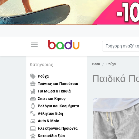
menu
Badu
Ρούχα
Κατηγορίες
Παιδικά Π
local_offer
Ρούχα
business_center
Τσάντες και Παπούτσια
child_friendly
Για Μωρά & Παιδιά
weekend
Σπίτι και Κήπος
watch
Ρολόγια και Κοσμήματα
fitness_center
Αθλητικα Ειδη
directions_car
Auto & Moto
laptop
Ηλεκτρονικα Προιοντα
pets
Κατοικίδια ζώα