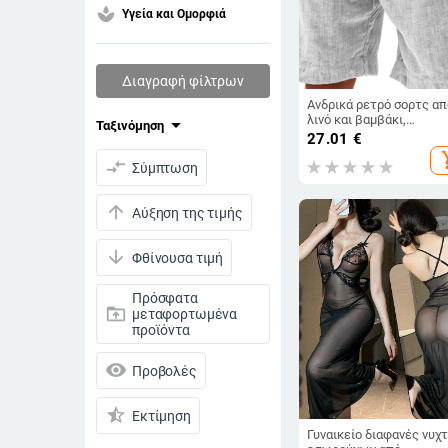
spa
Υγεία και Ομορφιά
Διαγραφή φίλτρων
Ανδρικά ρετρό σορτς απ
λινό και βαμβάκι,
arrow_drop_down
Ταξινόμηση
διαπνέοντα, ελεύθερη
27.01
€
γραμμή, ίσια κοπή,
add_s
compare_arrows
καλοκαίρι 2025
Σύμπτωση
arrow_upward
Αύξηση της τιμής
arrow_downward
Φθίνουσα τιμή
Πρόσφατα
drive_folder_upload
μεταφορτωμένα
προϊόντα
visibility
Προβολές
star_half
Εκτίμηση
Γυναικείο διαφανές νυχτ