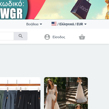
Βοήθεια
/
Ελληνικά
/
EUR
search
account_circle
shopping_basket
Είσοδος