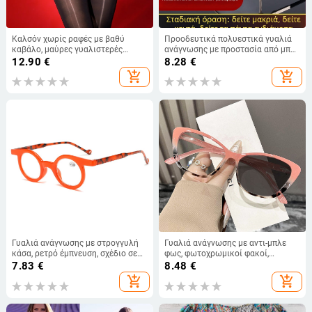
Καλσόν χωρίς ραφές με βαθύ
Προοδευτικά πολυεστικά γυαλιά
καβάλο, μαύρες γυαλιστερές
ανάγνωσης με προστασία από μπλε
νάιλον κάλτσες με δαντέλα, σέξι
φως, πολυκαρβονικά φακοί,
12.90
€
8.28
€
διάφανο, plus size, Little
μεταλλικός σκελετός, για
add_shopping_cart
add_shopping_cart
Matchmaker
απόσταση, μεσαίο και κοντινό
πεδίο
Γυαλιά ανάγνωσης με στρογγυλή
Γυαλιά ανάγνωσης με αντι-μπλε
κάσα, ρετρό έμπνευση, σχέδιο σε
φως, φωτοχρωμικοί φακοί,
μπλοκ χρωμάτων, ευέλικτα
σκελετός cat-eye, υψηλής
7.83
€
8.48
€
ευκρίνειας
add_shopping_cart
add_shopping_cart