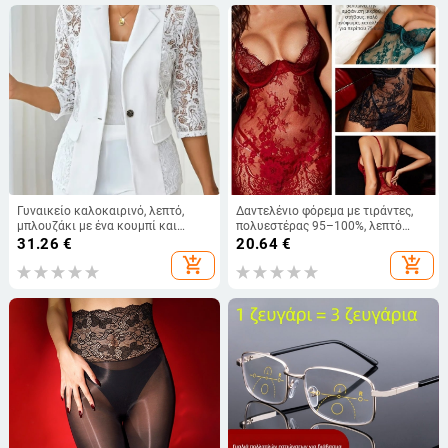
Γυναικείο καλοκαιρινό, λεπτό,
Δαντελένιο φόρεμα με τιράντες,
μπλουζάκι με ένα κουμπί και
πολυεστέρας 95–100%, λεπτό
μισοσυνδεδεμένη δαντέλα,
ύφασμα 101–120 g/m², άνοιξη
31.26
€
20.64
€
Amazon 2025, από την Ευρώπη και
2023
add_shopping_cart
add_shopping_cart
την Αμερική