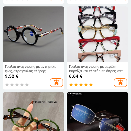
Γυαλιά ανάγνωσης με αντι-μπλε
Γυαλιά ανάγνωσης με μεγάλη
φως, στρογγυλός πλήρης
κορνίζα και ελατήριες άκρες, αντι-
σκελετός, ρετρό λογοτεχνικό
μπλε φως, για ενήλικες, δυτικού
9.52
€
6.64
€
στυλ; φακοί AC, πλαίσιο PC.
τύπου
add_shopping_cart
add_shopping_cart