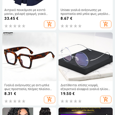
Αντρικό πουκάμισο με κοντό
Unisex γυαλιά ανάγνωσης με
μανίκι, χαλαρή γραμμή, γιακά
προστασία από μπλε φως, μεγάλο
τύπου λαπέλ, λεπτό πολυεστερικό
πλαίσιο, μινιμαλιστικό στυλ
33.45
€
8.67
€
ύφασμα 96%+, στερεό σχέδιο
Ευρώπης–Αμερικής
add_shopping_cart
add_shopping_cart
Γυαλιά ανάγνωσης με αντι-μπλε
Διατίθενται επίσης κομψά,
φως προστασία, πλήρες πλαίσιο
εξαιρετικά ελαφριά γυαλιά ηλίου
από PC, συμβατά με μυωπία, για
χωρίς σκελετό, κατασκευασμένα
8.31
€
19.50
€
μεσήλικες και ηλικιωμένους
από αφρό μνήμης, με στρογγυλό
add_shopping_cart
add_shopping_cart
σκελετό, universal, απλά και
μοντέρνα, σε unisex στυλ, με
σκελετούς φακών οράσεως.