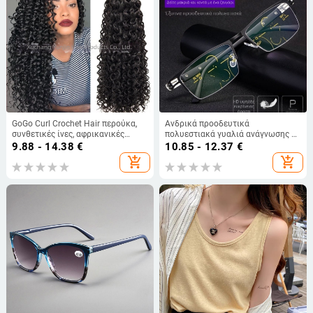
GoGo Curl Crochet Hair περούκα,
Ανδρικά προοδευτικά
συνθετικές ίνες, αφρικανικές
πολυεστιακά γυαλιά ανάγνωσης με
πλεξούδες
διπλή χρήση για κοντά και μακριά
9.88 - 14.38
€
10.85 - 12.37
€
όραση, προστασία από μπλε φως
add_shopping_cart
add_shopping_cart