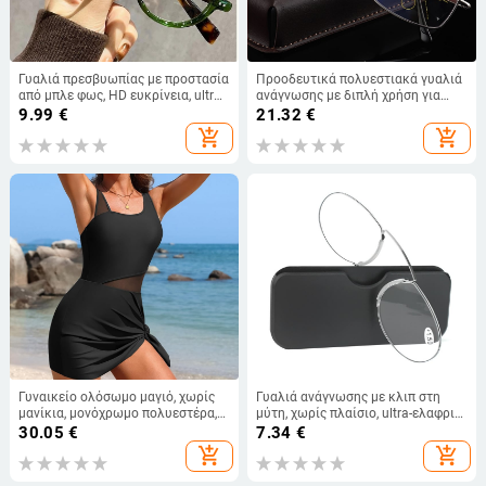
Γυαλιά πρεσβυωπίας με προστασία
Προοδευτικά πολυεστιακά γυαλιά
από μπλε φως, HD ευκρίνεια, ultra
ανάγνωσης με διπλή χρήση για
ελαφριά, οβάλ σκελετός,
μακρινή και κοντινή όραση, αντι-
9.99
€
21.32
€
απόχρωση κρύου τσαγιού
μπλε φως, φακοί ρητίνης,
add_shopping_cart
add_shopping_cart
μεταλλικός σκελετός πλήρους
πλαισίου
Γυναικείο ολόσωμο μαγιό, χωρίς
Γυαλιά ανάγνωσης με κλιπ στη
μανίκια, μονόχρωμο πολυεστέρα,
μύτη, χωρίς πλαίσιο, ultra-ελαφριά,
με επένδυση στήθους, χωρίς
συμπαγή μίνι, PC φακοί, οβάλ στυλ
30.05
€
7.34
€
μεταλλική υποστήριξη
add_shopping_cart
add_shopping_cart