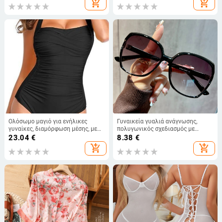
add_shopping_cart
add_shopping_cart
Ολόσωμο μαγιό για ενήλικες
Γυναικεία γυαλιά ανάγνωσης,
γυναίκες, διαμόρφωση μέσης, με
πολυγωνικός σχεδιασμός με
επένδυση στήθους, ύφασμα νάιλον,
πλήρες πλαίσιο, φακοί από
23.04
€
8.38
€
χωρίς τιράντες
ακρυλικό, πλαστικό σκελετό,
add_shopping_cart
add_shopping_cart
πρεσβυοπικά γυαλιά, Άνοιξη 2024