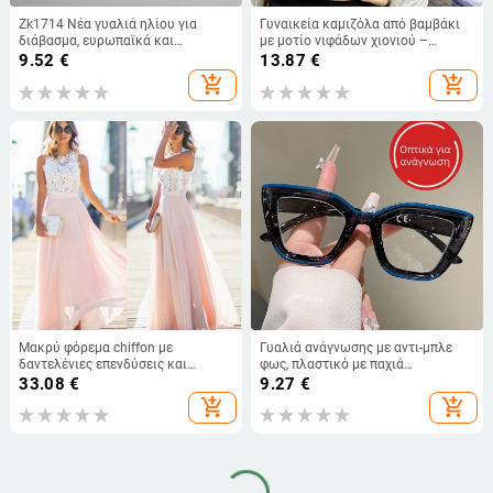
Zk1714 Νέα γυαλιά ηλίου για
Γυναικεία καμιζόλα από βαμβάκι
διάβασμα, ευρωπαϊκά και
με μοτίο νιφάδων χιονιού –
αμερικανικά, μοντέρνα γυαλιά
φαρδιά, χωρίς μανίκια κορμί για το
9.52
€
13.87
€
ηλίου Cat Eye, εξαιρετικά ελαφριά
καλοκαίρι, για layering, με διπλές
add_shopping_cart
add_shopping_cart
γυαλιά ηλίου πρεσβυωπίας HD,
τιράντες
γκρι γυαλιά
Μακρύ φόρεμα chiffon με
Γυαλιά ανάγνωσης με αντι-μπλε
δαντελένιες επενδύσεις και
φως, πλαστικό με παχιά
λεπτομέρειες patchwork, Α-γραμμή,
τετράγωνη κατασκευή και πλήρες
33.08
€
9.27
€
λαιμός στρογγυλός, υψηλή μέση
πλαίσιο, για ενήλικες
add_shopping_cart
add_shopping_cart