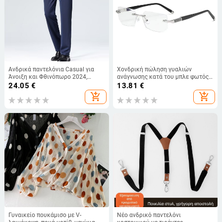
Ανδρικά παντελόνια Casual για
Χονδρική πώληση γυαλιών
Άνοιξη και Φθινόπωρο 2024,
ανάγνωσης κατά του μπλε φωτός,
Χοντρά, Χαλαρά, σε ίσια γραμμή,
πλανόδιοι πωλητές,
24.05
€
13.81
€
για μπαμπά, μεσήλικες,
επιχρυσωμένα, smart zoom,
add_shopping_cart
add_shopping_cart
πολυχρηστικά, χωρίς σίδερο
ανδρικά και γυναικεία γυαλιά
ανάγνωσης
Γυναικείο πουκάμισο με V-
Νέο ανδρικό παντελόνι