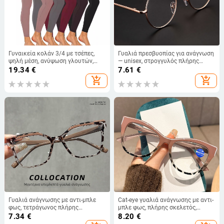
Γυναικεία κολάν 3/4 με τσέπες,
Γυαλιά πρεσβυοπίας για ανάγνωση
ψηλή μέση, ανύψωση γλουτών,
— unisex, στρογγυλός πλήρης
μαλακό και άνετο κολάν
σκελετός, φακοί από ρητίνη,
19.34
€
7.61
€
γυμναστικής για γιόγκα, μίγμα
πτυσσόμενοι μεντεσέδες,
add_shopping_cart
add_shopping_cart
πολυεστέρα-σπαντέξ
πολυεστιακοί φακοί με αντί-μπλε
φως
Γυαλιά ανάγνωσης με αντι-μπλε
Cat-eye γυαλιά ανάγνωσης με αντι-
φως, τετράγωνος πλήρης
μπλε φως, πλήρης σκελετός,
σκελετός από πολυκαρβονικό, για
ελατηριωτοί βραχίονες, για
7.34
€
8.20
€
ενήλικες
ενήλικες