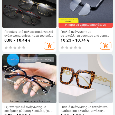
Προοδευτικά πολυεστιακά γυαλιά
Γυαλιά ανάγνωσης με
ανάγνωσης, unisex, κατά του μπλε
αυτοκόλλητα μυωπίας από υγρή
φωτός, διπλής χρήσης για μακρινή
σιλικόνη και αυτοκόλλητα
8.08 - 10.44
€
10.23 - 10.74
€
και κοντινή όραση
πρεσβυωπίας, οπτικά υψηλής
add_shopping_cart
add_shopping_cart
ποιότητας κόλλα; φακοί από
ρητίνη; απόσταση και κοντινή
εστία; στρογγυλός σκελετός;
πλαστικός σκελετός και ρητίνη
Έξυπνα γυαλιά ανάγνωσης με
Γυαλιά ανάγνωσης με τετράγωνο
αυτόματη ρύθμιση διαθλίας, ζουμ
πλαίσιο και αλυσίδα, μεγάλος
για απόσταση και κοντά, υψηλής
σκελετός, unisex διακοσμητικά