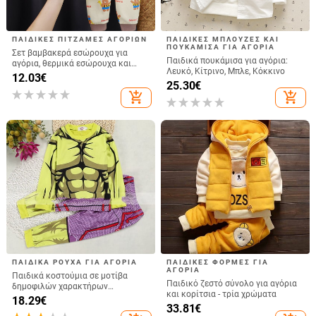
ΠΑΙΔΙΚΈΣ ΠΙΤΖΆΜΕΣ ΑΓΟΡΙΏΝ
ΠΑΙΔΙΚΈΣ ΜΠΛΟΎΖΕΣ ΚΑΙ
ΠΟΥΚΆΜΙΣΑ ΓΙΑ ΑΓΌΡΙΑ
Σετ βαμβακερά εσώρουχα για
Παιδικά πουκάμισα για αγόρια:
αγόρια, θερμικά εσώρουχα και
Λευκό, Κίτρινο, Μπλε, Κόκκινο
παντελόνια, ζεστά ρούχα σπιτιού
12.03
€
25.30
€
για κορίτσια, παιδικά ρούχα
add_shopping_cart
add_shopping_cart
φθινόπωρο-χειμώνα, παιδικά
ρούχα με στάμπες.
ΠΑΙΔΙΚΆ ΡΟΎΧΑ ΓΙΑ ΑΓΌΡΙΑ
ΠΑΙΔΙΚΕΣ ΦΟΡΜΕΣ ΓΙΑ
ΑΓΟΡΙΑ
Παιδικά κοστούμια σε μοτίβα
Παιδικό ζεστό σύνολο για αγόρια
δημοφιλών χαρακτήρων
και κορίτσια - τρία χρώματα
κινουμένων σχεδίων, 6 μοντέλα
18.29
€
33.81
€