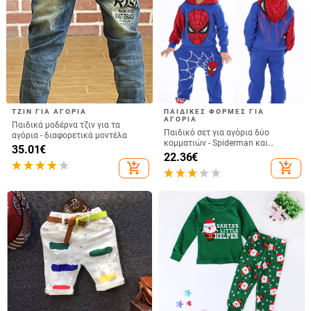
ΤΖΙΝ ΓΙΑ ΑΓΌΡΙΑ
ΠΑΙΔΙΚΕΣ ΦΟΡΜΕΣ ΓΙΑ
ΑΓΟΡΙΑ
Παιδικά μοδέρνα τζιν για τα
Παιδικό σετ για αγόρια δύο
αγόρια - διαφορετικά μοντέλα
κομματιών - Spiderman και
35.01
€
Superman
22.36
€
add_shopping_cart
add_shopping_cart