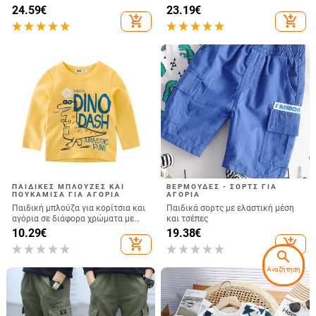
24.59
€
23.19
€
add_shopping_cart
add_shopping_cart
ΠΑΙΔΙΚΈΣ ΜΠΛΟΎΖΕΣ ΚΑΙ
ΒΕΡΜΟΎΔΕΣ - ΣΟΡΤΣ ΓΙΑ
ΠΟΥΚΆΜΙΣΑ ΓΙΑ ΑΓΌΡΙΑ
ΑΓΌΡΙΑ
Παιδική μπλούζα για κορίτσια και
Παιδικά σορτς με ελαστική μέση
αγόρια σε διάφορα χρώματα με
και τσέπες
επιγραφή
10.29
€
19.38
€
add_shopping_cart
add_shopping_cart
search
Αναζήτηση