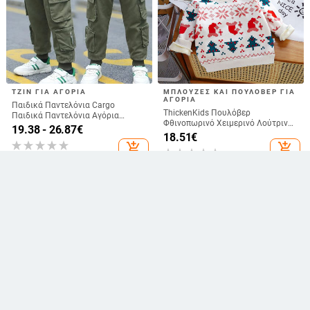
ΤΖΙΝ ΓΙΑ ΑΓΌΡΙΑ
ΜΠΛΟΎΖΕΣ ΚΑΙ ΠΟΥΛΌΒΕΡ ΓΙΑ
ΑΓΌΡΙΑ
Παιδικά Παντελόνια Cargo
ThickenKids Πουλόβερ
Παιδικά Παντελόνια Αγόρια
Φθινοπωρινό Χειμερινό Λούτρινο
Ανοιξιάτικα Casual Παντελόνια
19.38 - 26.87
€
Βελούδινο για εμπριμέ μπλούζες
18.51
€
Παιδικά Ρούχα Βαμβακερά Αγόρια
Casual Παιδικά Ρούχα Πουλόβερ
add_shopping_cart
add_shopping_cart
Μακριά Παντελόνια Αγόρια Ρούχα
Πανωφόρια Χριστουγεννιάτικα
Αθλητικά Παντελόνια
Δώρα