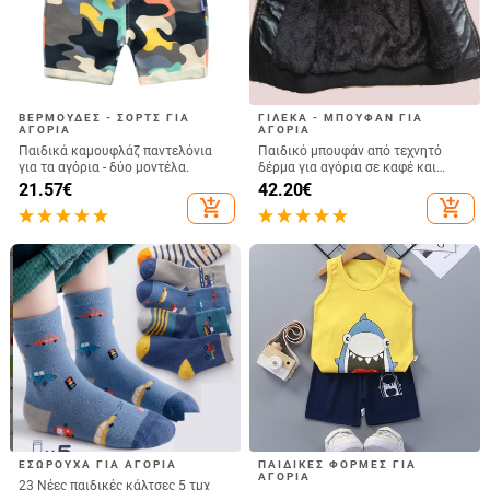
ΒΕΡΜΟΎΔΕΣ - ΣΟΡΤΣ ΓΙΑ
ΓΙΛΈΚΑ - ΜΠΟΥΦΆΝ ΓΙΑ
ΑΓΌΡΙΑ
ΑΓΌΡΙΑ
Παιδικά καμουφλάζ παντελόνια
Παιδικό μπουφάν από τεχνητό
για τα αγόρια - δύο μοντέλα.
δέρμα για αγόρια σε καφέ και
μαύρο χρώμα
21.57
€
42.20
€
add_shopping_cart
add_shopping_cart
ΕΣΏΡΟΥΧΑ ΓΙΑ ΑΓΌΡΙΑ
ΠΑΙΔΙΚΕΣ ΦΟΡΜΕΣ ΓΙΑ
ΑΓΟΡΙΑ
23 Νέες παιδικές κάλτσες 5 τμχ