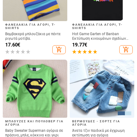
ΦΑΝΕΛΆΚΙΑ ΓΙΑ ΑΓΌΡΙ, T-
ΦΑΝΕΛΆΚΙΑ ΓΙΑ ΑΓΌΡΙ, T-
SHIRTS
SHIRTS
Βαμβακερά μπλουζάκια με πέντε
Hot Game Garten of Banban
ριγωτά μοτίβα.
Εκτύπωση κινουμένων σχεδίων
Παιδική μπλούζα για κορίτσια
17.60
€
19.77
€
Ρούχα Βρεφικά αγόρια Μαύρο
add_shopping_cart
add_shopping_cart
κοντομάνικο μπλουζάκι παιδικά
μπλουζάκια,TH5846
ΜΠΛΟΎΖΕΣ ΚΑΙ ΠΟΥΛΌΒΕΡ ΓΙΑ
ΒΕΡΜΟΎΔΕΣ - ΣΟΡΤΣ ΓΙΑ
ΑΓΌΡΙΑ
ΑΓΌΡΙΑ
Baby Sweater Superman αγόρια σε
Άνετα τζιν παιδικά με έγχρωμη
πράσινο, μπλε, κόκκινο και γκρι
εκτύπωση για αγόρια