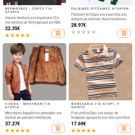
ΒΕΡΜΟΎΔΕΣ - ΣΟΡΤΣ ΓΙΑ
ΠΑΙΔΙΚΈΣ ΠΙΤΖΆΜΕΣ ΑΓΟΡΙΏΝ
ΑΓΌΡΙΑ
Παιδική πιτζάμα για κορίτσια και
Λευκά παιδικά κοντομάνικα τζιν
αγόρια με εικόνες Χριστουγέννων
για αγόρια με πολύχρωμα μοτίβα.
σε πράσινο χρώμα
28.97
€
22.35
€
add_shopping_cart
add_shopping_cart
ΓΙΛΈΚΑ - ΜΠΟΥΦΆΝ ΓΙΑ
ΦΑΝΕΛΆΚΙΑ ΓΙΑ ΑΓΌΡΙ, T-
ΑΓΌΡΙΑ
SHIRTS
Μοντέρνο δερμάτινο μπουφάν για
Ριγέ μπλουζάκι για αγόρι σε
παιδιά με μαλακή επένδυση
διάφορα χρώματα και δύο μοντέλα
37.27
€
17.69
€
add_shopping_cart
add_shopping_cart