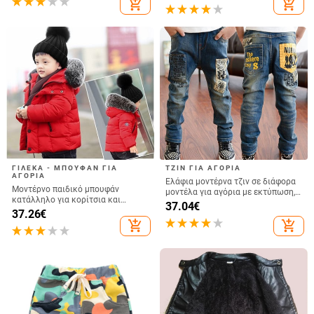
add_shopping_cart
add_shopping_cart
ΓΙΛΈΚΑ - ΜΠΟΥΦΆΝ ΓΙΑ
ΤΖΙΝ ΓΙΑ ΑΓΌΡΙΑ
ΑΓΌΡΙΑ
Ελάφια μοντέρνα τζιν σε διάφορα
Μοντέρνο παιδικό μπουφάν
μοντέλα για αγόρια με εκτύπωση,
κατάλληλο για κορίτσια και
επιγραφή και μεταλλικά στοιχεία
37.04
€
αγόρια με κουκούλα και γούνα σε
37.26
€
δύο χρώματα
add_shopping_cart
add_shopping_cart