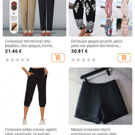
Γυναικείες παντελόνες από
Ολόσωμο φορμά με print, ψηλή
βαμβάκι, ίσια γραμμή, κοντά
μέση και φαρδιά παντελόνια,
παντελόνια, ελαστική μέση, λεπτή
ανάμιξη πολυεστέρα-σπαντέξ
21.46
€
30.81
€
ύφανση, 95% βαμβάκι
add_shopping_cart
add_shopping_cart
Γυναικεία κάπρι γιόγκα: υψηλή
Μαύρα γυναικεία σορτς
μέση, ελαστικές, με κουμπί,
κοστουμιού με υψηλή μέση,