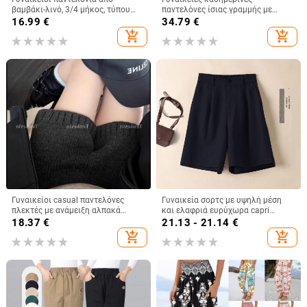
βαμβάκι-λινό, 3/4 μήκος, τύπου
παντελόνες ίσιας γραμμής με
Χάρεμ, μεσαία μέση, φαρδιά
χαμηλή μέση, μακριές, 95%
16.99
€
34.79
€
γραμμή, καλοκαιρινά casual
πολυεστέρας, μικροελαστικότητα
add_shopping_cart
add_shopping_cart
Γυναικείοι casual παντελόνες
Γυναικεία σορτς με υψηλή μέση
πλεκτές με ανάμειξη αλπακά
και ελαφριά ευρύχωρα capri
μαλλιού, μήκος τριών τεταρτών,
παντελόνια – καλοκαιρινά
18.37
€
21.13 - 21.14
€
μέση με ελαστικό ζωνάκι,
καθημερινά παντελόνια
add_shopping_cart
add_shopping_cart
μονόχρωμοι, χωρίς ανάγκη
σιδερώματος