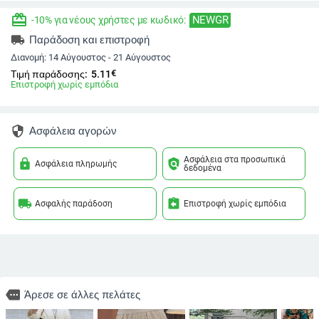
redeem
NEWGR
-10% για νέους χρήστες με κωδικό:
local_shipping
Παράδοση και επιστροφή
Διανομή:
14 Αύγουστος - 21 Αύγουστος
€
Τιμή παράδοσης:
5.11
Επιστροφή χωρίς εμπόδια
security
Ασφάλεια αγορών
Ασφάλεια στα προσωπικά
lock
policy
Ασφάλεια πληρωμής
δεδομένα
local_shipping
assignment_return
Ασφαλής παράδοση
Επιστροφή χωρίς εμπόδια
more
Άρεσε σε άλλες πελάτες