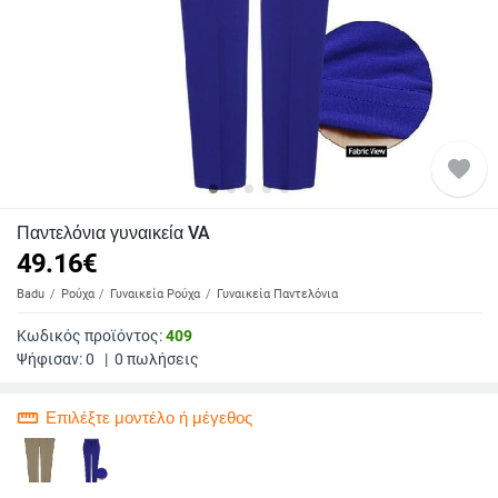
favorite
Παντελόνια γυναικεία VA
49.16
€
Badu
Ρούχα
Γυναικεία Ρούχα
Γυναικεία Παντελόνια
Κωδικός προϊόντος:
409
Ψήφισαν:
0
|
0
πωλήσεις
straighten
Επιλέξτε μοντέλο ή μέγεθος