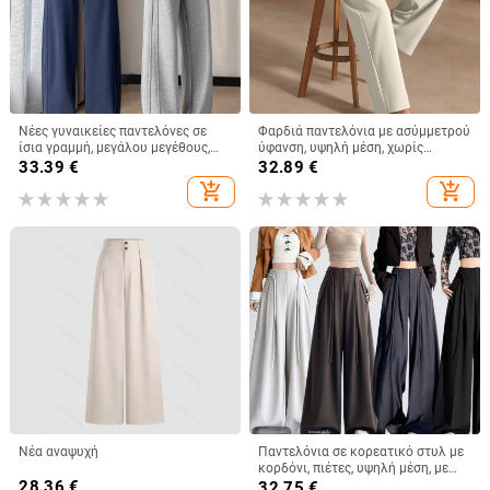
Νέες γυναικείες παντελόνες σε
Φαρδιά παντελόνια με ασύμμετρού
ίσια γραμμή, μεγάλου μεγέθους,
ύφανση, υψηλή μέση, χωρίς
άνετη εφαρμογή, μονόχρωμες
ελαστικότητα, 95% πολυεστέρας,
33.39
€
32.89
€
μακριά παντελόνια
add_shopping_cart
add_shopping_cart
Νέα αναψυχή
Παντελόνια σε κορεατικό στυλ με
κορδόνι, πιέτες, υψηλή μέση, με
28.36
€
ρέον ύφος
32.75
€