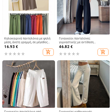
Καλοκαιρινά παντελόνια με ψηλή
Γυναικείοι παντελόνες
μέση, άνετη γραμμή, σε μέγεθος
γυμναστικής με αντίθεση
plus, μονόχρωμα, ελαστική μέση,
χρωμάτων, φαρδιά γραμμή, υψηλή
16.93
€
46.82
€
φαρδιά μπατζάκια, τύπου κουλότ
μέση, ίσιο τελείωμα, φθινοπωρινό/
add_shopping_cart
add_shopping_cart
χειμερινό 2025
Γυναικείοι παντελόνια από
Γυναικείες καθημερινές