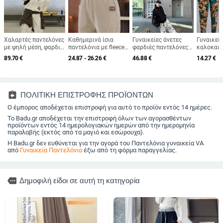
Χαλαρτές παντελόνες
Καθημερινά ίσια
Γυναικείες άνετες
Γυναικείο
με ψηλή μέση, φαρδιά
παντελόνια με fleece
φαρδιές παντελόνες
καλοκαιρ
γραμμή, μίγμα
επένδυση, υψηλή
casual, μεσαίας μέσης
παντελόνε
89.70
€
24.87 - 26.26
€
46.88
€
14.27
€
πολυεστέρα-
μέση, 90-95%
ζώνης, μίγμα βαμβάκι-
ψηλή μέσ
βαμβακιού,
πολυεστέρας,
πολυεστέρα με
γραμμή, 3
μικροελαστικότητα,
μικροελαστικότητα,
μικροελαστικότητα,
Plus size
φθινόπωρο 2024
φθινοπωπω-χειμώνας
καλοκαίρι 2024
το δέρμα
2025
τη σιλου
assignment_return
ΠΟΛΙΤΙΚΗ ΕΠΙΣΤΡΟΦΗΣ ΠΡΟΪΟΝΤΩΝ
Ο έμπορος αποδέχεται επιστροφή για αυτό το προϊόν εντός 14 ημέρες.
Το Badu.gr αποδέχεται την επιστροφή όλων των αγορασθέντων
προϊόντων εντός 14 ημερολογιακών ημερών από την ημερομηνία
παραλαβής (εκτός από τα μαγιό και εσώρουχα).
Η Badu.gr δεν ευθύνεται για την αγορά του Παντελόνια γυναικεία VA
από
Γυναικεία Παντελόνια
έξω από τη φόρμα παραγγελίας.
more
Δημοφιλή είδοι σε αυτή τη κατηγορία