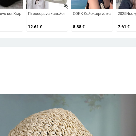
 καπέλο παραλίας με μεγάλο γείσο Ταξιδιωτικό αντηλιακό καπέλο Hepburn 
δινο οκταγωνικό καπέλο για άνδρες και γυναίκες, που φοριέται ανάποδα με
ινό και Χειμώνα Νέο ζεστό καπέλο πάπιας Γυναικείο μικτό χρώμα πλεκτά κ
Πτυσσόμενα καπέλο ηλίου με φαρδύ γείσο Ρυθμιζόμενα καπάκ
COKK Καλοκαιρινό καπέλο Γυναικεί
2025Νέο γ
12.61
€
8.88
€
7.61
€