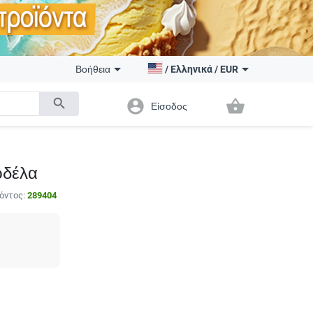
Βοήθεια
/
Ελληνικά
/
EUR
search
account_circle
shopping_basket
Είσοδος
ρδέλα
όντος:
289404