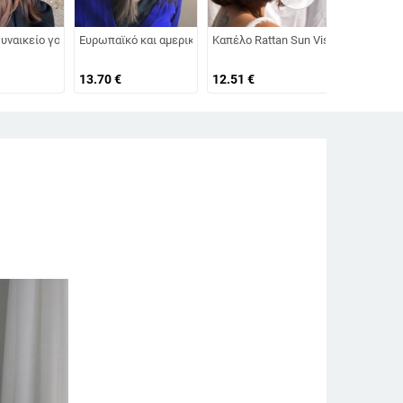
Wind 모자
 μπερέ, φθινοπωρινό και χειμωνιάτικο μονόχρωμο καπέλο γενικής χρήσης
απέλα κουνελιού μαλλί Κουνέλι Προστασία αυτιών Μάλλινο καπέλο Χοντρό κα
ια για άντρες Γυναικεία καπέλα παραλίας Καλοκαιρινό γείσο που στεγνώνει
α Πεταλούδα Εκτύπωση Μεγάλου Γείσου αντηλιακό εξωτερικού χώρου Αντιηλι
υναικείο γούνινο καπέλο γούνινο καπέλο πολυτελείας μόδας Χειμερινό καπέ
Ευρωπαϊκό και αμερικανικό καπέλο μπέιζμπολ για καλοκαιρι
Καπέλο Rattan Sun Visor για γυναί
2023 Vinta
13.70
€
12.51
€
10.58
€