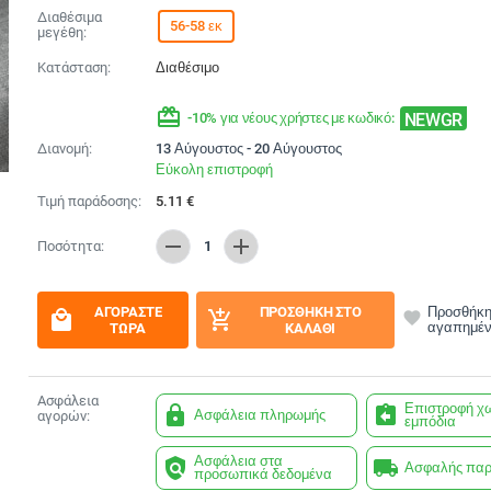
Διαθέσιμα
56-58 εκ
μεγέθη:
Κατάσταση:
Διαθέσιμο
redeem
NEWGR
-10% για νέους χρήστες με κωδικό:
Διανομή:
13 Αύγουστος - 20 Αύγουστος
Εύκολη επιστροφή
Τιμή παράδοσης:
5.11
€
remove
add
Ποσότητα:
1
ΑΓΟΡΆΣΤΕ
ΠΡΟΣΘΉΚΗ ΣΤΟ
Προσθήκη
local_mall
add_shopping_cart
favorite
αγαπημέ
ΤΏΡΑ
ΚΑΛΆΘΙ
Ασφάλεια
Επιστροφή χ
lock
assignment_return
Ασφάλεια πληρωμής
αγορών:
εμπόδια
Ασφάλεια στα
policy
local_shipping
Ασφαλής πα
προσωπικά δεδομένα