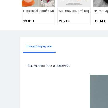
Πορτοκαλί καπέλο Νέο γυναικείο καπέλο ηλίου πτυσσόμενο
Νέο φθινοπωρινό καφέ ρετρό βελού
Φθινοπωρ
13.81
€
21.74
€
13.14
€
Επισκόπηση του
Περιγραφή του προϊόντος