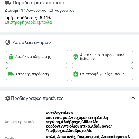
local_shipping
Παράδοση και επιστροφή
Διανομή:
14 Αύγουστος - 21 Αύγουστος
€
Τιμή παράδοσης:
5.11
Επιστροφή χωρίς εμπόδια
security
Ασφάλεια αγορών
Ασφάλεια στα προσωπικά
lock
policy
Ασφάλεια πληρωμής
δεδομένα
local_shipping
assignment_return
Ασφαλής παράδοση
Επιστροφή χωρίς εμπόδια
settings
Προδιαγραφές προϊόντος
Αντιδαχτυλικό
αποτύπωμα,Αντιχαρακτική,Διπλή
Χαρακτηριστικά:
στρώση,Αδιάβροχο,Glitter,Με
κορδόνι,Αντιολισθητικό,Αδιάβροχο/
Υποβρύχιο,Αδιάβροχο,Με
Απλό, Διαφανές, Γεωμετρικό, Αποσπάσματα &
Σχέδιο: