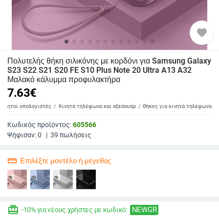
favorite
Πολυτελής θήκη σιλικόνης με κορδόνι για Samsung Galaxy
S23 S22 S21 S20 FE S10 Plus Note 20 Ultra A13 A32
Μαλακό κάλυμμα προφυλακτήρα
7.63
€
 φορητοί υπολογιστές
Κινητά τηλέφωνα και αξεσουάρ
Θήκες για κινητά τηλέφωνα
Κωδικός προϊόντος:
605566
Ψήφισαν:
0
|
39
πωλήσεις
straighten
Επιλέξτε μοντέλο ή μέγεθος
redeem
NEWGR
-10% για νέους χρήστες με κωδικό: