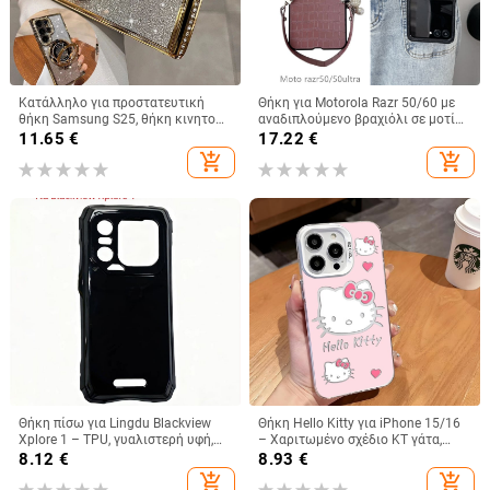
Κατάλληλο για προστατευτική
Θήκη για Motorola Razr 50/60 με
θήκη Samsung S25, θήκη κινητού
αναδιπλούμενο βραχιόλι σε μοτίβο
τηλεφώνου Edge Drill, S24,
κροκοδειλικού δέρματος
11.65
€
17.22
€
διαφανής μαγνητική θήκη με
add_shopping_cart
add_shopping_cart
στρας, A56, αντιολισθητική
πούδρα με γκλίτερ
Θήκη πίσω για Lingdu Blackview
Θήκη Hello Kitty για iPhone 15/16
Xplore 1 – TPU, γυαλιστερή υφή,
– Χαριτωμένο σχέδιο KT γάτα,
κατασκευή με έγχυση,
λευκό ή μαύρο, Ανθεκτική σε
8.12
€
8.93
€
προσαρμοστικό
πτώσεις
add_shopping_cart
add_shopping_cart