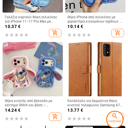
Γαλάζια καρτούν θήκη σιλικόνης
Θήκη iPhone από σιλικόνης με
για iPhone 11–17 Pro Max με
χαρακτήρα κινούμένων σχεδίων –
καμπύλες άκρες και προστασία
προστασία από πτώσεις, ματ
10.37
€
10.14
€
από πτώσεις
φινίρισμα, συμβατή με iPhone
add_shopping_cart
add_shopping_cart
11/12/13/14 σειρά (Pro/Max)
Θήκη κινητής από βελούδο με
Κατάλληλο για δερμάτινη θήκη
κέντημα Stitch και βάση –
κινητού τηλεφώνου Samsung A73,
χειροποίητο καρτούν στυλ,
θήκη κινητού τηλεφώνου
14.24
€
13.77
€
προστασία από πτώσεις, συμβατή
A36/A16, προστατευτικό κάλυμμα
search
add_shopping_cart
add_shopping_cart
με iPhone 11–17 σειρές
A26/A56, αόρατη βάση στήριξης
Αναζήτηση