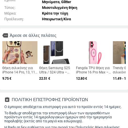
Μηνύματα, Glitter
Τύπος:
Μισοτυλιγμένη θήκη
Μάρκα:
Κράτα την τύχη
Προέλευση:
Ηπειρωτική Κίνα
more
Άρεσε σε άλλες πελάτες
Θήκη σιλικόνης για
Θήκη Samsung S25
Fengda TPU θήκη για
Trendy θ
iPhone 14 Pro, 13, 11,
Ultra / S24 Ultra –
iPhone 16 Pro Max –
σιλικόνης
12 Pro, 12 Pro Max
δερμάτινο με μοτίβο
ροζ ζελέ με
με περισ
9.75
€
22.51
€
12.80
€
11.49 - 17
και 13 Pro –
ξύλου, πλήρης
μαγνητική πρόσδεση,
προβοσκί
Τρισδιάστατο
κάλυψη, προστασία
συμβατή με iPhone 15
και μαγνη
ανάγλυφο,
από πτώσεις, ματ
Pro και iPhone 14
ματ φινίρ
Αντιδακτυλικών
φινίρισμα
προστασί
αποτυπωμάτων, Καφέ
πτώσεις, A
assignment_return
ΠΟΛΙΤΙΚΗ ΕΠΙΣΤΡΟΦΗΣ ΠΡΟΪΟΝΤΩΝ
χρώμα
στυλ με 
Ο έμπορος αποδέχεται επιστροφή για αυτό το προϊόν εντός 14 ημέρες.
Ιαπωνία κ
συμβατή 
Το Badu.gr αποδέχεται την επιστροφή όλων των αγορασθέντων
προϊόντων εντός 14 ημερολογιακών ημερών από την ημερομηνία
παραλαβής (εκτός από τα μαγιό και εσώρουχα).
Η Badu.gr δεν ευθύνεται για την αγορά του Πολυτελής θήκη σιλικόνης