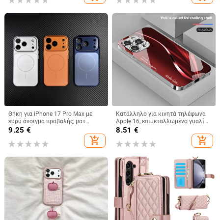
Θήκη για iPhone 17 Pro Max με
Κατάλληλο για κινητά τηλέφωνα
ευρύ άνοιγμα προβολής, ματ
Apple 16, επιμεταλλωμένο γυαλί
φινίρισμα και μαγνητική πρόσδεση
με εκθαμβωτικό φως, απλό iPhone
9.25
€
8.51
€
17 Pro, μοντέρνο και ελαφρύ,
add_shopping_cart
add_shopping_cart
πολυτελές 14 Plus