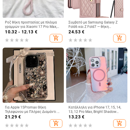
Ροζ θήκη προστασίας με πλέγμα
Συμβατό με Samsung Galaxy Z
γραμμών για Xiaomi 17 Pro Max,
Fold6 και Z Fold7 — θήκη
15 Pro και Redmi Note 14/Note 15
τηλεφώνου από δέρμα με υποδοχή
10.32 - 12.13
€
24.53
€
για στυλό, αναδιπλούμενη, κομψός
add_shopping_cart
add_shopping_cart
σχεδιασμός, με λουράκι καρπού,
για γυναίκες
Για Apple 15Promax Θήκη
Κατάλληλη για iPhone 17, 15, 14,
Τηλεφώνου με Πλήρες Διαμάντι 16
13, 12 Pro Max, Bright Shadow
Πολυτελής Προστατευτική Θήκη
Chameleon, θήκη τηλεφώνου 16E,
21.29
€
13.23
€
Κουνελιού με Στρας 15pro 13
πλήρης κάλυψη, αντιπτώσεις
add_shopping_cart
add_shopping_cart
Βραχιόλι 14