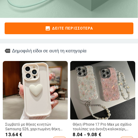
image
ΔΕΊΤΕ ΠΕΡΙΣΣΌΤΕΡΑ
more
Δημοφιλή είδοι σε αυτή τη κατηγορία
Συμβατό με θήκες κινητών
Θήκη iPhone 17 Pro Max με σχέδιο
Samsung S26, χαριτωμένη θήκη
τουλίπας για άνοιξη-καλοκαίρι,
A56, θήκη 3D καρδιά για A32, ματ
IMD πολυτελής αίσθηση, 14 μοτίβα
13.64
€
8.04 - 9.08
€