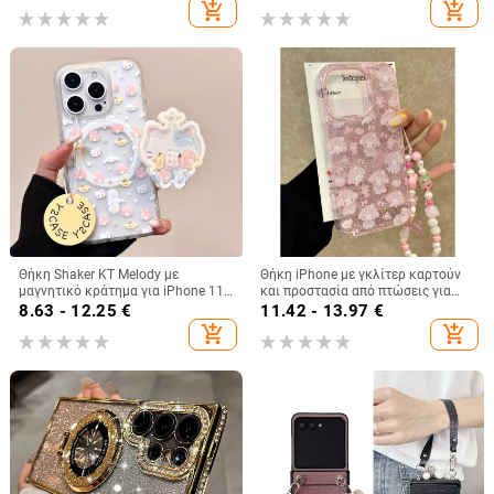
θήκη για A24, θήκη σιλικόνης για
κελύφους, 15 ακριβείς οπές
add_shopping_cart
add_shopping_cart
A53, προστατευτικές θήκες για
A33, μαλακές
Θήκη Shaker KT Melody με
Θήκη iPhone με γκλίτερ καρτούν
μαγνητικό κράτημα για iPhone 11-
και προστασία από πτώσεις για
14 Pro/Max, ακρυλική, ματ
iPhone 16 Pro Max, 15, 14 Pro, 13
8.63 - 12.25
€
11.42 - 13.97
€
φινίρισμα, αντοχή σε πτώσεις
Plus, 12, 11, 7/8 Plus, XS/XR
add_shopping_cart
add_shopping_cart