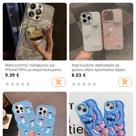
Θήκη κινητού τηλεφώνου για
Χαριτωμένος σχεδιασμός με
iPhone15Pro με επιμεταλλωμένη
φιόγκο, θήκη προστασίας Apple
κόλλα και ρετούς, θήκη
iPhone 11–15 Pro Max, πλήρης
9.39
€
8.03
€
προστασίας Apple 12 Promax με
κάλυψη
add_shopping_cart
add_shopping_cart
πούλιες