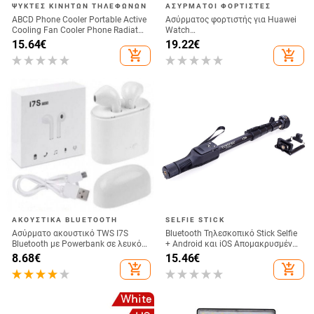
ΨΎΚΤΕΣ ΚΙΝΗΤΏΝ ΤΗΛΕΦΏΝΩΝ
ΑΣΎΡΜΑΤΟΙ ΦΟΡΤΙΣΤΈΣ
ABCD Phone Cooler Portable Active
Ασύρματος φορτιστής για Huawei
Cooling Fan Cooler Phone Radiator
Watch
for Playing Games
GT6/GT5/Watch5/Watch4/GT4 –
15.64
€
19.22
€
μεταλλικό σώμα, μαγνητική
add_shopping_cart
add_shopping_cart
φόρτιση, QC 3.0 γρήγορη φόρτιση,
έξοδος 5W
ΑΚΟΥΣΤΙΚΆ BLUETOOTH
SELFIE STICK
Ασύρματο ακουστικό TWS I7S
Bluetooth Τηλεσκοπικό Stick Selfie
Bluetooth με Powerbank σε λευκό
+ Android και iOS Απομακρυσμένη
χρώμα
Κάμερα - Μαύρο
8.68
€
15.46
€
add_shopping_cart
add_shopping_cart