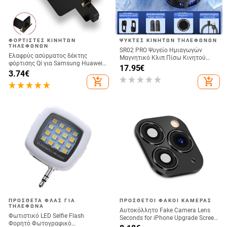
ΦΟΡΤΙΣΤΈΣ ΚΙΝΗΤΏΝ
ΨΎΚΤΕΣ ΚΙΝΗΤΏΝ ΤΗΛΕΦΏΝΩΝ
ΤΗΛΕΦΏΝΩΝ
SR02 PRO Ψυγείο Ημιαγωγών
Ελαφρύς ασύρματος δέκτης
Μαγνητικό Κλιπ Πίσω Κινητού
φόρτισης Qi για Samsung Huawei
Τηλεφώνου Ψυγείο Ζωντανού
17.95
€
Xiaomi Universal Micro USB Type C
3.74
€
Παιχνιδιού Ψηφιακή Οθόνη Άμεση
Fast Wireless Charger Adapter
add_shopping_cart
add_shopping_cart
Προμήθεια Εργοστασίου
ΠΡΌΣΘΕΤΑ ΦΛΑΣ ΓΙΑ
ΠΡΌΣΘΕΤΟΙ ΦΑΚΟΊ ΚΆΜΕΡΑΣ
ΤΗΛΈΦΩΝΑ
Αυτοκόλλητο Fake Camera Lens
Φωτιστικό LED Selfie Flash
Seconds for iPhone Upgrade Screen
Φορητό Φωτογραφικό
Protector for iPhone X / XS Max