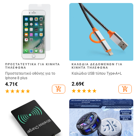
ΠΡΟΣΤΑΤΕΥΤΙΚΆ ΓΙΑ ΚΙΝΗΤΆ
ΚΑΛΏΔΙΑ ΔΕΔΟΜΈΝΩΝ ΓΙΑ
ΤΗΛΈΦΩΝΑ
ΚΙΝΗΤΆ ΤΗΛΈΦΩΝΑ
Προστατευτικό οθόνης για το
Καλώδιο USB τύπου Type-A+L
Iphone 8 plus
2.69
€
4.71
€
add_shopping_cart
add_shopping_cart