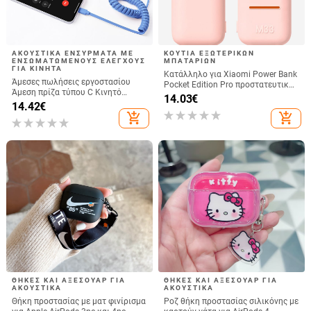
ΑΚΟΥΣΤΙΚΆ ΕΝΣΎΡΜΑΤΑ ΜΕ
ΚΟΥΤΙΆ ΕΞΩΤΕΡΙΚΏΝ
ΕΝΣΩΜΑΤΩΜΈΝΟΥΣ ΕΛΈΓΧΟΥΣ
ΜΠΑΤΑΡΙΏΝ
ΓΙΑ ΚΙΝΗΤΆ
Κατάλληλο για Xiaomi Power Bank
Άμεσες πωλήσεις εργοστασίου
Pocket Edition Pro προστατευτική
Άμεση πρίζα τύπου C Κινητό
θήκη σιλικόνης 33W 10000mA
14.03
€
τηλέφωνο Douyin Internet Celebrity
14.42
€
αντιολισθητική προστατευτική
Κινητό τηλέφωνο Ηλεκτρικό
add_shopping_cart
add_shopping_cart
θήκη για Power Bank
μικρόφωνο Ακουστικά με θύρα C
Ενσύρματο ακουστικό
ΘΉΚΕΣ ΚΑΙ ΑΞΕΣΟΥΆΡ ΓΙΑ
ΘΉΚΕΣ ΚΑΙ ΑΞΕΣΟΥΆΡ ΓΙΑ
ΑΚΟΥΣΤΙΚΆ
ΑΚΟΥΣΤΙΚΆ
Θήκη προστασίας με ματ φινίρισμα
Ροζ θήκη προστασίας σιλικόνης με