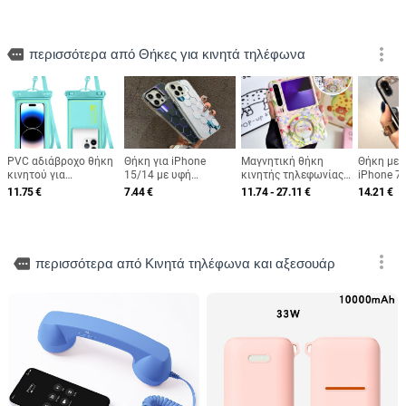
more_vert
more
περισσότερα από Θήκες για κινητά τηλέφωνα
PVC αδιάβροχο θήκη
Θήκη για iPhone
Μαγνητική θήκη
Θήκη με 
κινητού για
15/14 με υφή
κινητής τηλεφωνίας
iPhone 7 
κολύμβηση και
κυψελών, ματ
με γάτα σε γρασίδι
11.75
€
7.44
€
11.74 - 27.11
€
14.21
€
κατάδυση, συμβατή
φινίρισμα, διπλού
και στήριγμα σε στυλ
με οθόνη αφής,
στρώματος IMD, ασημί
καρτούν, συμβατή με
σφραγιζόμενη
Huawei PuraX και
σακούλα
Samsung Galaxy Z
Flip 6/7/8
more_vert
more
περισσότερα από Κινητά τηλέφωνα και αξεσουάρ