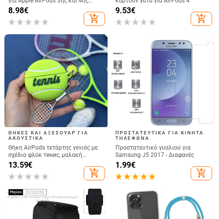
για Apple AirPods 3ης και 4ης
καρτούν γάτα για AirPods 4
γενιάς
8.98
€
9.53
€
add_shopping_cart
add_shopping_cart
ΘΉΚΕΣ ΚΑΙ ΑΞΕΣΟΥΆΡ ΓΙΑ
ΠΡΟΣΤΑΤΕΥΤΙΚΆ ΓΙΑ ΚΙΝΗΤΆ
ΑΚΟΥΣΤΙΚΆ
ΤΗΛΈΦΩΝΑ
Θήκη AirPods τετάρτης γενιάς με
Προστατευτικό γυαλιού για
σχέδιο φλοκ тенис, μαλακή
Samsung J5 2017 - Διαφανές
σιλικόνη 3D σχεδιασμό, συμβατή
13.59
€
1.99
€
με AirPods 3 και Pro 2
add_shopping_cart
add_shopping_cart