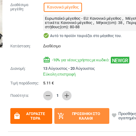
Διαθέσιμα
Κανονικό μέγεθος
μεγέθη:
Ευρωπαϊκό μέγεθος - EU:
Κανονικό μέγεθος
Μέγεθ
ετικέτα:
Κανονικό μέγεθος
Μήκος(cm):
38
Περι
στήθους(cm):
80-88
check_circle
Αυτό το προϊόν ταιριάζει στο μέγεθος του.
Κατάσταση:
Διαθέσιμο
redeem
NEWGR
-10% για νέους χρήστες με κωδικό:
Διανομή:
13 Αύγουστος - 20 Αύγουστος
Εύκολη επιστροφή
Τιμή παράδοσης:
5.11
€
remove
add
Ποσότητα:
1
ΑΓΟΡΆΣΤΕ
ΠΡΟΣΘΉΚΗ ΣΤΟ
Προσθήκη
local_mall
add_shopping_cart
favorite
αγαπημέ
ΤΏΡΑ
ΚΑΛΆΘΙ