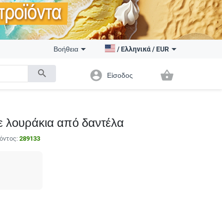
Βοήθεια
/
Ελληνικά
/
EUR
search
account_circle
shopping_basket
Είσοδος
ε λουράκια από δαντέλα
όντος:
289133