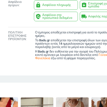
Ασφάλεια
Επιστροφή χ
lock
assignment_return
Ασφάλεια πληρωμής
αγορών:
εμπόδια
Ασφάλεια στα
policy
local_shipping
Ασφαλής πα
προσωπικά δεδομένα
ΠΟΛΙΤΙΚΗ
Ο έμπορος αποδέχεται επιστροφή για αυτό το προϊόν
ΕΠΙΣΤΡΟΦΗΣ
ημέρες.
ΠΡΟΪΟΝΤΩΝ:
Το Badu.gr αποδέχεται την επιστροφή όλων των αγ
προϊόντων εντός 14 ημερολογιακών ημερών από την
παραλαβής (εκτός από τα μαγιό και εσώρουχα).
Η Badu.gr δεν ευθύνεται για την αγορά του Πολύχρω
κοντό αμ'ανικο με λουράκια από δαντέλα από
Γυναι
Φανελάκια
έξω από τη φόρμα παραγγελίας.