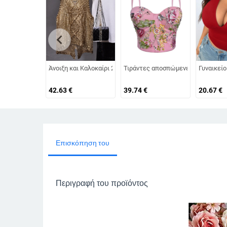
chevron_left
Άνοιξη και Καλοκαίρι 2020 Σέξι κοντό αμάνικο τοπ με στρογγ
Τιράντες αποσπώμενες, χειροποίητ
Γυναικείο
42.63
€
39.74
€
20.67
€
Επισκόπηση του
Περιγραφή του προϊόντος