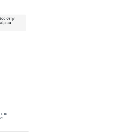
ος στην
φέρεια
 στα
να