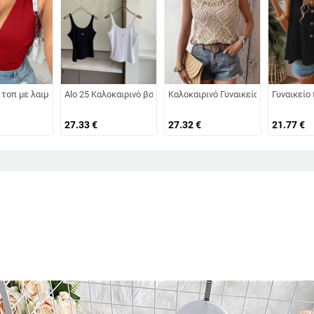
υλή λαιμόκοψη και σχισμένο μπροστά και πίσω, με πούλιες και perspective se
ο κέντημα με λουλούδια και χάντρες, κορσέ με ενίσχυση, ρετρό στυλ, στενό
 τοπ με λαιμό halter, σέξι στυλ, εφαρμοστό, κοντό μήκος, μονόχρωμο ύφασμα
Alo 25 Καλοκαιρινό βασικό γυναικείο τοπ με καθημερινό αθλ
Καλοκαιρινό Γυναικείο Πλεκτό Γιλέ
Γυναικείο
27.33
€
27.32
€
21.77
€