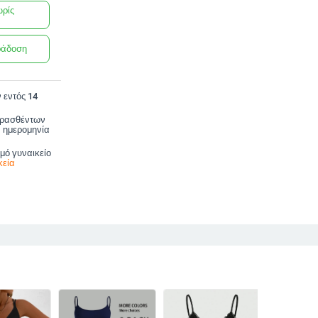
ωρίς
ράδοση
 εντός 14
ορασθέντων
 ημερομηνία
μό γυναικείο
κεία