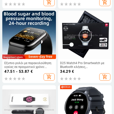
Εντοπισμός LBS + Wi‑Fi
add_shopping_cart
add_shopping_cart
Έξυπνο ρολόι με παρακολούθηση
D25 Watch4 Pro Smartwatch με
υγείας σε πραγματικό χρόνο:
Bluetooth κλήσεις,
γλυκόζη αίματος, αρτηριακή πίεση,
παρακολούθηση ύπνου, μέτρηση
47.51 - 53.87
€
34.29
€
καρδιακός ρυθμός, λιπίδια, ουρικό
καρδιακού ρυθμού και οξυγόνου,
add_shopping_cart
add_shopping_cart
οξύ; κλήσεις Bluetooth;
ασύρματη φόρτιση
παρακολούθηση ύπνου; οξυγόνο
στο αίμα; άσκηση