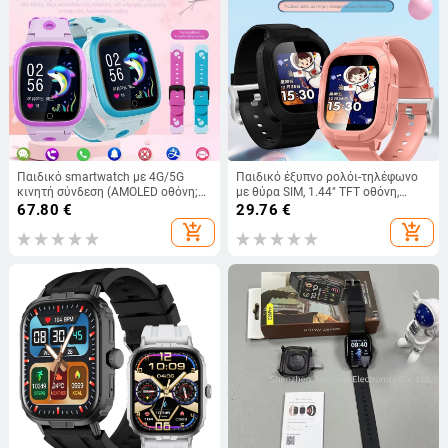
Παιδικό smartwatch με 4G/5G
Παιδικό έξυπνο ρολόι-τηλέφωνο
κινητή σύνδεση (AMOLED οθόνη;
με θύρα SIM, 1.44" TFT οθόνη,
λουράκι σιλικόνης; αδιάβροχο για
μπαταρία 450mAh, αδιάβροχο,
67.80
€
29.76
€
καθημερινή χρήση; αυτονομία έως
κάμερα για φωτογραφίες και
add_shopping_cart
add_shopping_cart
7 ημερών)
βιντεοκλήσεις