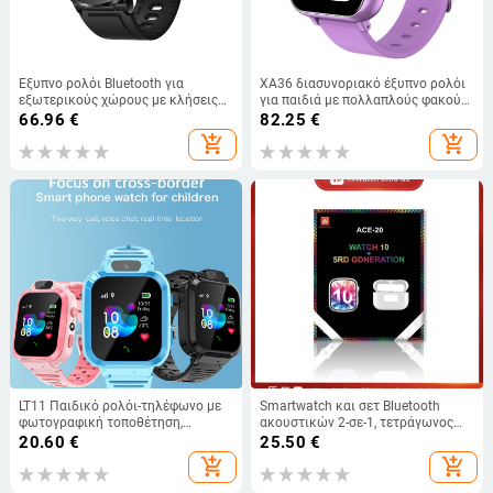
Έξυπνο ρολόι Bluetooth για
XA36 διασυνοριακό έξυπνο ρολόι
εξωτερικούς χώρους με κλήσεις
για παιδιά με πολλαπλούς φακούς
μέσω Bluetooth, παρακολούθηση
βιντεοκάμερας και μουσικής
66.96
€
82.25
€
παλμών, μέτρηση αρτηριακής
add_shopping_cart
add_shopping_cart
πίεσης, οξυγόνου στο αίμα και
διάρκεια μπαταρίας 7–14 ημερών
LT11 Παιδικό ρολόι-τηλέφωνο με
Smartwatch και σετ Bluetooth
φωτογραφική τοποθέτηση,
ακουστικών 2-σε-1, τετράγωνος
Συμβατό με Android,
καντράν 44 mm+, αλουμινένιο
20.60
€
25.50
€
Πολυγλωσσικό Smartwatch, Αφής
περίβλημα, ασύρματη φόρτιση,
add_shopping_cart
add_shopping_cart
Οθόνη και Κουμπιά
συμβατό με iOS, παρακολούθηση
καρδιακών παλμών και βημάτων