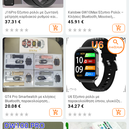
J16Pro Έξυπνο ρολόι με ζωντανή
Kalobee GW10Max Έξυπνο Ρολόι –
μέτρηση καρδιακού ρυθμού και
Κλήσεις Bluetooth, Μουσική,
οξυγόνου στο αίμα,
Αθλητικές Λειτουργίες,
37.31
€
45.91
€
παρακολούθηση υγείας, αθλητικό
Πολυλειτουργικό
add_shopping_cart
add_shopping_cart
режим, κλήσεις Bluetooth
search
Αναζήτηση
GT4 Pro Smartwatch με κλήσεις
U6 Έξυπνο ρολόι με
Bluetooth, παρακολούρηση
παρακολούθηση ύπνου, γλυκόζη
καρδιακού ρυθμού, μέτρηση
αίματος, ρυθμό καρδιάς, οξυγόνο
20.08
€
34.27
€
οξυγόνου στο αίμα,
αίματος, αρτηριακή πίεση, υγεία
add_shopping_cart
add_shopping_cart
παρακολούρηση ύπνου, μέτρηση
και άθληση, κλήσεις Bluetooth
αρτηριακής πίεσης