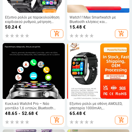
Έξυπνο ρολόι με παρακολούθηση
Watch11Max Smartwatch με
καρδιακού ρυθμού, μέτρηση
Bluetooth κλήσεις και
αρτηριακής πίεσης, οξυγόνου στο
ειδοποιήσεις μηνυμάτων, οθόνη
50.24
€
15.48
€
αίμα, παρακολούθηση ύπνου και
HD 2,29 ιντσών, αθλητικό ρολόι
add_shopping_cart
add_shopping_cart
αδιάβροτο για κολύμβηση
Κυκλικό Watch4 Pro – Νέο
Έξυπνο ρολόι με οθόνη AMOLED,
μοντέλο 1,6 ιντσών, Bluetooth
μπαταρία 1000mAh,
κλήσεις, παρακολούθηση
παρακολούθηση καρδιακού
48.65 - 52.68
€
65.48
€
καρδιακού ρυθμού και οθόνη HD,
ρυθμού και ύπνου, αδιάβροχο
add_shopping_cart
add_shopping_cart
smart watch