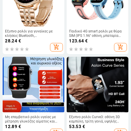
Έξυπνο ρολόι για γυναίκες με
Παιδικό 4G smart ρολόι με θύρα
κλήσεις Bluetooth,
SIM (IPS 1.96'' οθόνη, μπαταρία
παρακολούθηση καρδιακής
850mAh, τετράγωνος καντράν,
28.24
€
123.64
€
συχνότητας, μέτρηση βημάτων,
αδιάβροχο για καθημερινή χρήση)
add_shopping_cart
add_shopping_cart
συμβατό με Android (τετράγωνος
καντράν)
Μη επεμβατικό ρολόι υγείας με
Έξυπνο ρολόι Curve3: οθόνη 3D
μέτρηση γλυκόζης αίματος και
καμπύλη, τρίτη γενιά, υψηλής
αρτηριακής πίεσης,
ακρίβειας παρακολούθηση υγείας;
12.89
€
53.53
€
παρακολούθηση καρδιακού
αδιάβροχο, μέτρηση σφυγμού,