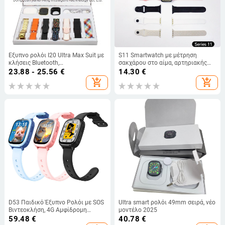
Έξυπνο ρολόι I20 Ultra Max Suit με
S11 Smartwatch με μέτρηση
κλήσεις Bluetooth,
σακχάρου στο αίμα, αρτηριακής
παρακολούθηση καρδιακού
πίεσης και καρδιακού ρυθμού,
23.88 - 25.56
€
14.30
€
ρυθμού και αρτηριακής πίεσης,
κλήσεις Bluetooth, αθλητικό ρολόι
add_shopping_cart
add_shopping_cart
παρακολούθηση ύπνου, ανθεκτικό
στο νερό καθημερινής χρήσης,
οθόνη TFT
D53 Παιδικό Έξυπνο Ρολόι με SOS
Ultra smart ρολόι 49mm σειρά, νέο
Βιντεοκλήση, 4G Αμφίδρομη
μοντέλο 2025
Κλήση, 1,83 ιντσών Οθόνη,
59.48
€
40.78
€