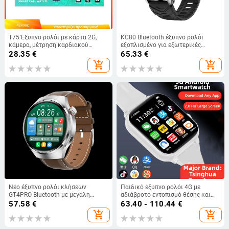
T75 Έξυπνο ρολόι με κάρτα 2G,
KC80 Bluetooth έξυπνο ρολόι
κάμερα, μέτρηση καρδιακού
εξοπλισμένο για εξωτερικές
ρυθμού, πίεσης και οξυγόνου,
δραστηριότητες με αντοχή έως
28.35
€
65.33
€
παρακολούθηση ύπνου, κλήσεις
1ATM, πυξίδα, βαρόμετρο, μέτρηση
add_shopping_cart
add_shopping_cart
Bluetooth
καρδιακών παλμών και οξυγόνου
στο αίμα, AMOLED οθόνη 1,43
ιντσών, φακός
Νέο έξυπνο ρολόι κλήσεων
Παιδικό έξυπνο ρολόι 4G με
GT4PRO Bluetooth με μεγάλη
αδιάβροτο εντοπισμό θέσης και
οθόνη 1,53 ιντσών, λειτουργία
κάμερα, οθόνη AMOLED
57.58
€
63.40 - 110.44
€
υγείας, μουσική, αθλήματα,
add_shopping_cart
add_shopping_cart
διασυνοριακός εξοπλισμός