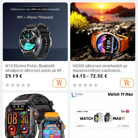
W10 Έξυπνο Ρολόι, Bluetooth
HD300 αθλητικό smartwatch με
αδιάβροτο αθλητικό ρολόι με NFC
παρακολούθηση καρδιακού
για offline πληρωμές, οθόνη HD
ρυθμού και οξυγόνου στο αίμα,
29.19
€
64.15 - 72.55
€
TFT 1,52 ιντσών
AMOLED οθόνη, κλήσεις Bluetooth,
add_shopping_cart
add_shopping_cart
ασύρματη φόρτιση