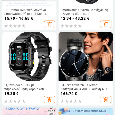
H9Promax Ιδιωτικό Μοντέλο
Smartwatch Q23Pro με ανίχνευση
Smartwatch, Θήκη από Κράμα
οξυγόνου αίματος,
Τιτανίου, Τετράγωνος Καντράν,
παρακολούθηση ύπνου, μέτρηση
15.79 - 16.65
€
42.34 - 48.22
€
Συμβατό με Android, Μπαταρία 7–
καρδιακού ρυθμού, μετρητής
add_shopping_cart
add_shopping_cart
14 Ημερών
βημάτων, κλήσεις Bluetooth
(Βασικά χαρακτηριστικά:
ανίχνευση οξυγόνου αίματος;
παρακολούθηση ύπνου; μέτρηση
καρδιακού ρυθμού; μετρητής
βημάτων; Bluetoo
Έξυπνο ρολόι H12 με
GT6 Smartwatch με Διπλό
παρακολούθηση καρδιακού
Σύστημα, 4G, AMOLED οθόνη, NFC,
ρυθμού, ανίχνευση οξυγόνου στο
παρακολούθηση καρδιακού
19.30
€
166.74
€
αίμα, παρακολούθηση ύπνου,
παλμού και λήψη φωτογραφιών
add_shopping_cart
add_shopping_cart
κλήσεις Bluetooth και μετρητής
βημάτων