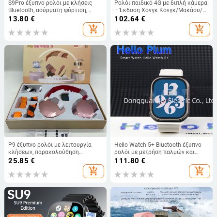
S9Pro έξυπνο ρολόι με κλήσεις
Ρολόι παιδικό 4G με διπλή κάμερα
Bluetooth, ασύρματη φόρτιση,
– Έκδοση Χονγκ Κονγκ/Μακάου/
διπλό λουράκι, επιχειρηματική
Ταϊβάν, Θύρα SIM, Αδιάβροχο,
13.80
€
102.64
€
έκδοση 2.02, μεγάλη οθόνη HD
Λειτουργία αφής και κουμπιού
add_shopping_cart
add_shopping_cart
P9 έξυπνο ρολόι με λειτουργία
Hello Watch 5+ Bluetooth έξυπνο
κλήσεων, παρακολούθηση
ρολόι με μετρήση παλμών και
σφυγμών και αρτηριακής πίεσης,
οξυγόνου στο αίμα
25.85
€
111.80
€
παρακολούθηση ύπνου, Bluetooth,
add_shopping_cart
add_shopping_cart
μέτρηση βημάτων, υπενθυμίσεις,
AMOLED οθόνη 44 mm
τετράγωνου σχήματος,
αλουμινένιο περίβλημα,
σιλικονούχο λουρί, ασύρματη
φόρτιση, περιλαμβά