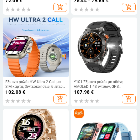
72.06
€
75.44 - 79.64
€
Πίεσης Αίματος, Πολλαπλών
καρδιακών παλμών, μπαταρία 7–
add_shopping_cart
add_shopping_cart
Αθλημάτων
14 ημερών
Έξυπνο ρολόι HW Ultra 2 Call με
Y101 Έξυπνο ρολόι με οθόνη
SIM κάρτα, βιντεοκλήσεις, διπτές
AMOLED 1.43 ιντσών, GPS
κάμερες μπροστά και πίσω,
τοποθέτηση, βαρομετρικός
102.08
€
107.98
€
εντοπισμό θέσης, οθόνη αφής
πυξίδιο, αδιάβροχο έως 30 μ.,
add_shopping_cart
add_shopping_cart
WeChat, ασύρματη φόρτιση
αυτονομία μπαταρίας 7–14
ημερών