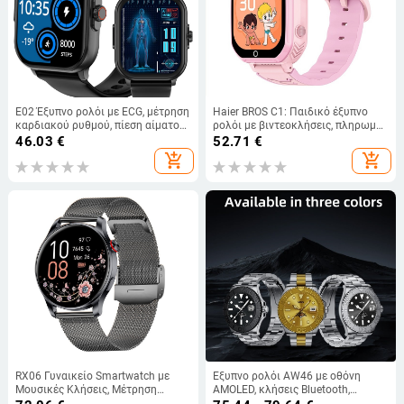
E02 Έξυπνο ρολόι με ECG, μέτρηση
Haier BROS C1: Παιδικό έξυπνο
καρδιακού ρυθμού, πίεση αίματος,
ρολόι με βιντεοκλήσεις, πληρωμές
οξυγόνο στο αίμα, μετρητής
και μικρο-συνομιλία; IPS οθόνη;
46.03
€
52.71
€
βημάτων
λουράκι σιλικόνης; μαγνητική
add_shopping_cart
add_shopping_cart
φόρτιση; αδιάβροχο
RX06 Γυναικείο Smartwatch με
Έξυπνο ρολόι AW46 με οθόνη
Μουσικές Κλήσεις, Μέτρηση
AMOLED, κλήσεις Bluetooth,
Βημάτων, Καρδιακού Ρυθμού και
μέτρηση αρτηριακής πίεσης και