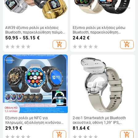
AW39 έξυπνο ρολόι με κλήσεις
Έξυπνο ρολόι με κλήσεις μέσω
Bluetooth, παρακολούθηση παλμού
Bluetooth, παρακολούθηση
και αρτηριακής πίεσης, μοντέρνος
καρδιακού ρυθμού, μέτρηση
50.95 - 55.15
€
24.42
€
σχεδιασμός
αρτηριακής πίεσης, μέτρηση
add_shopping_cart
add_shopping_cart
οξυγόνου στο αίμα και
παρακολούθηση ύπνου,
τετράγωνος καντράν
Έξυπνο ρολόι με NFC για
2-σε-1 Smartwatch με Bluetooth
πληρωμές, αξιολόγηση κινδύνου
ακουστικό, οθόνη 1,39" IPS,
γλυκόζης και αρτηριακής πίεσης,
αλουμινένιο περίβλημα, IP67
29.19
€
81.64
€
AMOLED οθόνη, παρακολούθηση
αδιάβροχο, βηματομετρητής,
add_shopping_cart
add_shopping_cart
καρδιακού ρυθμού και ύπνου,
παρακολούθηση καρδιακού