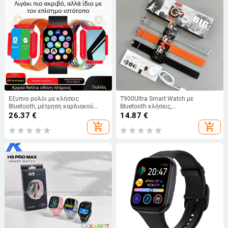
Έξυπνο ρολόι με κλήσεις
T900Ultra Smart Watch με
Bluetooth, μέτρηση καρδιακού
Bluetooth κλήσεις,
ρυθμού, αρτηριακής πίεσης,
παρακολούθηση υγείας, ανίχνευση
26.37
€
14.87
€
παρακολούθηση ύπνου και
οξυγόνου στο αίμα,
add_shopping_cart
add_shopping_cart
οξυγόνου αίματος
παρακολούθηση ύπνου, 2.02" TFT
οθόνη