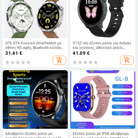
GT6 GT4 Κυκλικό Smartwatch με
V15Z νέο έξυπνο ρολόι για άνδρες
οθόνη HD αφής, Bluetooth κλήσεις,
και γυναίκες, αθλητικό ρολόι,
μέτρηση καρδιακού ρυθμού και
Bluetooth, καρδιακός ρυθμός,
31.41
€
41.09
€
πίεσης αίματος
παρακολούθηση αίματος, ύπνος,
add_shopping_cart
add_shopping_cart
ρολόι υγείας
Αδιάβροτο έξυπνο ρολόι με
Έξυπνο ρολόι με IP68 αδιάβροχο,