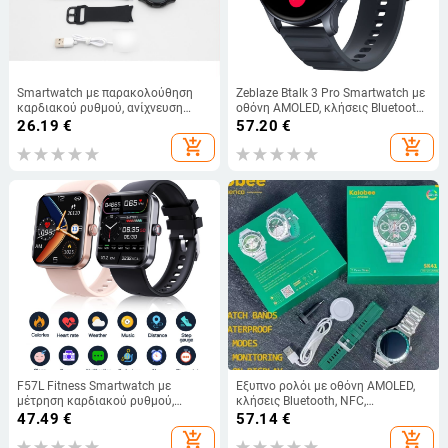
Smartwatch με παρακολούθηση
Zeblaze Btalk 3 Pro Smartwatch με
καρδιακού ρυθμού, ανίχνευση
οθόνη AMOLED, κλήσεις Bluetooth,
οξυγόνου αίματος,
παρακολούθηση υγείας και
26.19
€
57.20
€
παρακολούθηση ύπνου, συμβατός
φυσικής κατάστασης
add_shopping_cart
add_shopping_cart
με iOS, ασύρματη φόρτιση
F57L Fitness Smartwatch με
Έξυπνο ρολόι με οθόνη AMOLED,
μέτρηση καρδιακού ρυθμού,
κλήσεις Bluetooth, NFC,
αρτηριακής πίεσης και
παρακολούθηση καρδιακού
47.49
€
57.14
€
θερμοκρασίας σώματος, μη
ρυθμού και ύπνου.
add_shopping_cart
add_shopping_cart
επεμβατική μέτρηση γλυκόζης και