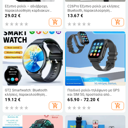
Έξυπνο ρολόι – αδιάβροχο,
C26Pro Έξυπνο ρολόι με κλήσεις
παρακολούθηση καρδιακών
Bluetooth, παρακολούρηση
παλμών, μέτρηση βημάτων,
καρδιακού ρυθμού και
29.02
€
13.67
€
παρακολούθηση ύπνου, κλήσεις
ενημερώσεις πληροφοριών
add_shopping_cart
add_shopping_cart
μέσω Bluetooth
GT2 Smartwatch: Bluetooth
Παιδικό ρολόι-τηλέφωνο με GPS
κλήσεις, παρακολούθηση
και SIM 5G, προστασία από
καρδιακού ρυθμού, πίεση αίματος
απώλεια, με αποσπώμενο ιμάντα
19.12
€
65.90 - 72.20
€
(κορεσμός οξυγόνου,
γύρω από τον λαιμό
add_shopping_cart
add_shopping_cart
παρακολούθηση ύπνου)