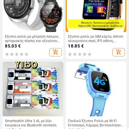
Έξυπνο ρολόι με μέτρηση παλμού,
Έξυπνο ρολόι με SIM κάρτα, 44mm
αρτηριακής πίεσης και οξυγόνου
αλουμινένιο σασί, IPS οθόνη,
στο αίμα, παρακολούθηση ύπνου
συμβατό με Android, μπαταρία 380
85.03
€
18.85
€
και κλήσεις μέσω Bluetooth
mAh
add_shopping_cart
add_shopping_cart
Smartwatch Ultra 3 AL με δύο
Παιδικό Έξυπνο Ρολόι με Wi-Fi
λουράκια και Bluetooth σύνδεση
Εντοπισμό, Κάμερα, Βιντεοκλήσεις,