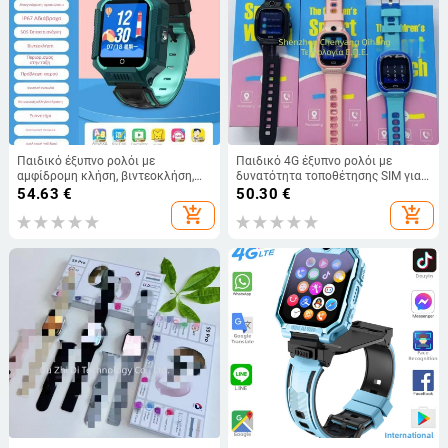
Παιδικό έξυπνο ρολόι με
Παιδικό 4G έξυπνο ρολόι με
αμφίδρομη κλήση, βιντεοκλήση,
δυνατότητα τοποθέτησης SIM για
κάμερα, εντοπισμό θέσης και
αυτόνομες κλήσεις, κάμερα,
54.63
€
50.30
€
φωνητικό βοηθό
παρακολούθηση καρδιακού
add_shopping_cart
add_shopping_cart
παλμού και ασύρματο φόρτισμα