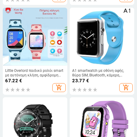
ειδοποιήσεις
Little Overlord παιδικό ρολόι smart
A1 smartwatch με οθόνη αφής,
με αυτόνομη κλήση, αμφίδρομη
θύρα SIM, Bluetooth, κάμερα,
βιντεοκλήση, ανθεκτικό στο νερό,
συγχρονισμό δεδομένων,
67.22
€
23.77
€
GPS εντοπισμός, 4G πλήρης
λειτουργίες τηλεφώνου και
add_shopping_cart
add_shopping_cart
συνδεσιμότητα
υπενθυμίσεις