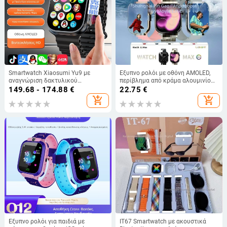
Smartwatch Xiaosumi Yu9 με
Έξυπνο ρολόι με οθόνη AMOLED,
αναγνώριση δακτυλικού
περίβλημα από κράμα αλουμινίου,
αποτυπώματος, DDR4, μοντέλο
λουράκι σιλικόνης, αυτονομία
149.68 - 174.88
€
22.75
€
8601C, Android SU9A, AMOLED
μπαταρίας 7–14 ημερών,
add_shopping_cart
add_shopping_cart
οθόνη 2.06 ιντσών
αδιάβροχο για καθημερινή χρήση
Έξυπνο ρολόι για παιδιά με
IT67 Smartwatch με ακουστικά