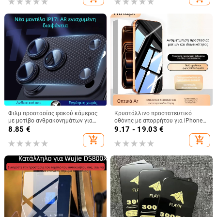
anti-peep
Φιλμ προστασίας φακού κάμερας
Κρυστάλλινο προστατευτικό
με μοτίβο ανθρακονημάτων για
οθόνης με απορρήτου για iPhone
iPhone 17 Pro Max — Αντοχή σε
14 Pro, 13 Pro, 15, 16 Pro και 17
8.85
€
9.17 - 19.03
€
πτώσεις
Pro
add_shopping_cart
add_shopping_cart