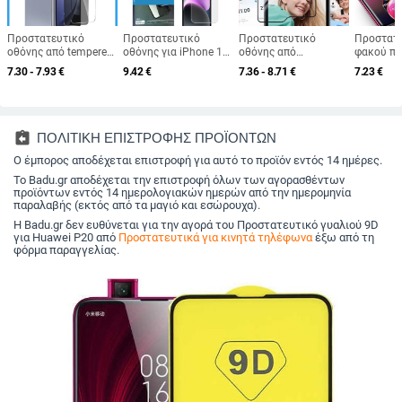
Προστατευτικό
Προστατευτικό
Προστατευτικό
Προστατ
οθόνης από tempered
οθόνης για iPhone 15
οθόνης από
φακού πί
glass για Galaxy Z
Pro Max – Mocolo, HD,
θερμογυαλί για τον
από temp
7.30 - 7.93
€
9.42
€
7.36 - 8.71
€
7.23
€
Fold5 και
αντι-δακτυλικό,
εξωτερικό οθόνη του
για Motor
προστατευτικό φακού
ανθεκτικό στις
Samsung Galaxy Z
– πλήρης
κάμερας, με
γρατσουνιές,
Flip5 και τον μικρό
ευκρίνεια
αλουμινένιο
ιαπωνικό Asahi
οθόνη του Z Fold5, HD
δακτυλι
περίβλημα, κάλυψη
tempered film
ευκρίνεια, προστασία
αποτυπω
assignment_return
ΠΟΛΙΤΙΚΗ ΕΠΙΣΤΡΟΦΗΣ ΠΡΟΪΟΝΤΩΝ
από άκρη σε άκρη
απορρήτου, αντι-
αντοχή σ
Ο έμπορος αποδέχεται επιστροφή για αυτό το προϊόν εντός 14 ημέρες.
αποτυπώματα,
ανθεκτικό στις
Το Badu.gr αποδέχεται την επιστροφή όλων των αγορασθέντων
πτώσεις
προϊόντων εντός 14 ημερολογιακών ημερών από την ημερομηνία
παραλαβής (εκτός από τα μαγιό και εσώρουχα).
Η Badu.gr δεν ευθύνεται για την αγορά του Προστατευτικό γυαλιού 9D
για Huawei P20 από
Προστατευτικά για κινητά τηλέφωνα
έξω από τη
φόρμα παραγγελίας.