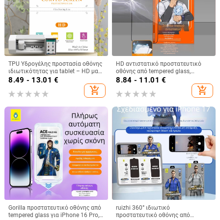
TPU Υδρογέλης προστασία οθόνης
HD αντιστατικό προστατευτικό
ιδιωτικότητας για tablet – HD ματ,
οθόνης από tempered glass,
πλήρης κάλυψη,
πλήρους οθόνης, για iPhone 14 Pro
8.49 - 13.01
€
8.84 - 11.01
€
αυτοθεραπευόμενο φιλμ
Max
add_shopping_cart
add_shopping_cart
Gorilla προστατευτικό οθόνης από
ruizhi 360° ιδιωτικό
tempered glass για iPhone 16 Pro,
προστατευτικό οθόνης από