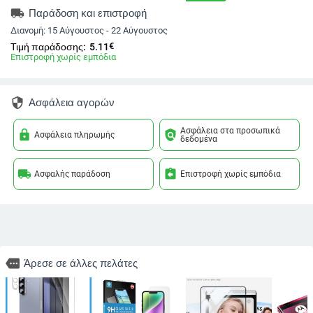
local_shipping
Παράδοση και επιστροφή
Διανομή:
15 Αύγουστος - 22 Αύγουστος
€
Τιμή παράδοσης:
5.11
Επιστροφή χωρίς εμπόδια
security
Ασφάλεια αγορών
Ασφάλεια στα προσωπικά
lock
policy
Ασφάλεια πληρωμής
δεδομένα
local_shipping
assignment_return
Ασφαλής παράδοση
Επιστροφή χωρίς εμπόδια
more
Άρεσε σε άλλες πελάτες