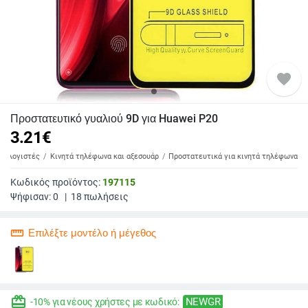
favorite
Προστατευτικό γυαλιού 9D για Huawei P20
3.21
€
υπολογιστές
Κινητά τηλέφωνα και αξεσουάρ
Προστατευτικά για κινητά τηλέφωνα
Κωδικός προϊόντος:
197115
Ψήφισαν:
0
|
18
πωλήσεις
straighten
Επιλέξτε μοντέλο ή μέγεθος
redeem
NEWGR
-10% για νέους χρήστες με κωδικό: