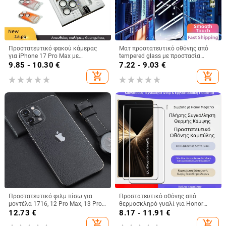
Προστατευτικό φακού κάμερας
Ματ προστατευτικό οθόνης από
για iPhone 17 Pro Max με
tempered glass με προστασία
ενσωματωμένο φακό, 3D φιλμ
ιδιωτικότητας για iPhone 14 Pro,
9.85 - 10.30
€
7.22 - 9.03
€
14 Pro Max και 14 Max, με πλέγμα
add_shopping_cart
add_shopping_cart
προστασίας από σκόνη
Προστατευτικό φιλμ πίσω για
Προστατευτικό οθόνης από
μοντέλα 1716, 12 Pro Max, 13 Pro
θερμοσκληρό γυαλί για Honor
Max, 14 υφή δέρματος, 15 πίσω
Magic V5 και V3 – πλήρους
12.73
€
8.17 - 11.91
€
αυτοκόλλητο
επικόλλησης, HD, UV επίστρωση,
add_shopping_cart
add_shopping_cart