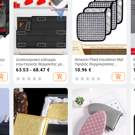
ξερ
Διασυνοριακό κάλυμμα
Amazon Plaid Insulation Mat
ε
εσωτερικής θέρμανσης με
Υψηλής Θερμοκρασίας
ντα
μαγνητικό κάλυμμα τζακιού,
Ανθεκτικό σε Φούρνο Γάντια
63.53 - 68.47
€
10.96
€
πης
κάλυμμα μόνωσης, μαύρη
Φούρνου Μικροκυμάτων
hopping_cart
add_shopping_cart
add_shopping_cart
κουβέρτα φραγμού,
Γάντια Φούρνου Κουζίνας
διακόσμηση σπιτιού
Ψησίματος Χονδρική