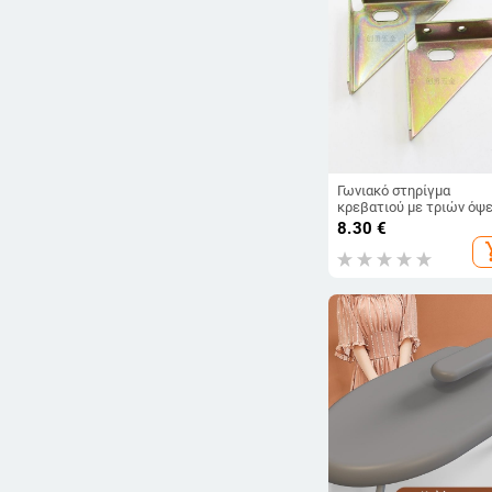
Γωνιακό στηρίγμα
κρεβατιού με τριών όψ
στερέωση — αριστερή κ
8.30
€
δεξιά γωνιακή υποστήρι
add_s
και συνδετικό εξάρτημα