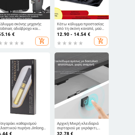
Κάλυμμα σκόνης μηχανής
Κάτω κάλυμμα προστασίας
obinair, αδιάβροχο και
από τη σκόνη καναπέ, μαύρο
ανθεκτικό στη σκόνη,
ύφασμα αντικατάστασης για
55.16
€
12.90 - 14.54
€
κάλυμμα σκόνης Robinair
τον σκελετό
add_shopping_cart
add_shopping_cart
420D, ύφασμα Oxford,
κάλυμμα σκόνης μηχανής
Τσιγαράκι καθαρισμού
Αρχική Μικρή κλειδαριά
πλαστικού πυρήνα Jinlong
συρταριού με γκράφιτι,
σε συσκευασία δώρου,
έξυπνη κλειδαριά
6.44
€
32.78
€