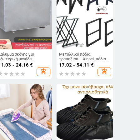
Κάλυμμα σκόνης για
Μεταλλικά πόδια
εξωτερική μονάδα
τραπεζιού – Xinpei, πόδια
κλιματιστικού – Gree,
για γραφείο και
11.03 - 24.16
€
17.02 - 54.11
€
Midea, Haier
τραπεζαρία, μοντέρνο
add_shopping_cart
add_shopping_cart
μινιμαλιστικό στυλ,
βαμμένο φινίρισμα