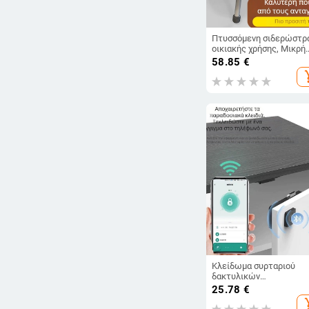
Πτυσσόμενη σιδερώστρ
οικιακής χρήσης, Μικρή
σιδερώστρα, Σιδερένιο
58.85
€
υπόστρωμα, Βάση
add_s
σιδερώστρας, Σιδερωτή
ράγα, Πτυσσόμενη
σιδερώστρα
Κλείδωμα συρταριού
δακτυλικών
αποτυπωμάτων Bluetoo
25.78
€
Tuya, ντουλάπι
add_s
παπουτσιών, ντουλάπι