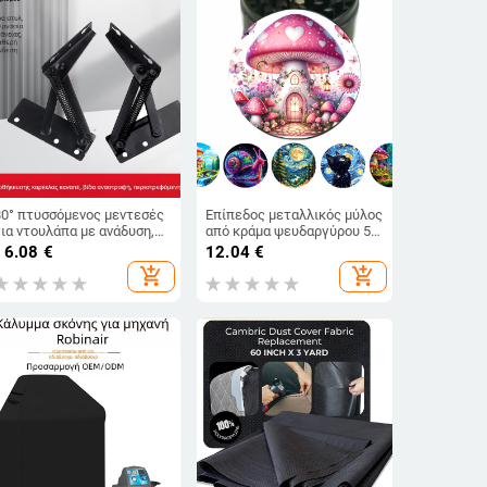
80° πτυσσόμενος μεντεσές
Επίπεδος μεταλλικός μύλος
για ντουλάπα με ανάδυση,
από κράμα ψευδαργύρου 50
75° μεντεσές με ελατήριο
χιλ., βαμμένος μύλος
16.08
€
12.04
€
για πτυσσόμενο κάθισμα
μπαχαρικών τεσσάρων
add_shopping_cart
add_shopping_cart
καναπέ
στρώσεων