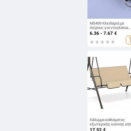
MS409 Κλειδαριά με
πείρους για ντουλάπια
αρχείων, πίνακες ελέγχ
6.36 - 7.67
€
και πόρτες διανομής
add_s
Κάλυμμα καθίσματος
εξωτερικής κούνιας κήπ
αντικατάσταση, αδιάβρο
17.52
€