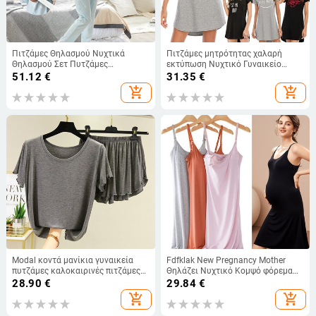
Πιτζάμες Θηλασμού Νυχτικά
Πιτζάμες μητρότητας χαλαρή
Θηλασμού Σετ Πυτζάμες
εκτύπωση Νυχτικό Γυναικείο
Θηλασμού Φθινοπωρινά Σετ
κοντομάνικο νυχτερινό φόρεμα
51.12
€
31.35
€
Πυτζάμες Θηλασμού Πυτζάμα
Vestidos μπουρνούζι για έγκυες
add_shopping_cart
add_shopping_cart
εγκυμοσύνης
γυναίκες Νυχτικά Πυζά
Modal κοντά μανίκια γυναικεία
Fdfklak New Pregnancy Mother
πυτζάμες καλοκαιρινές πιτζάμες
Θηλάζει Νυχτικό Κομψό φόρεμα
πουκάμισο σορτς κοστούμι
νοσηλευτικής εγκυμοσύνης
28.90
€
29.84
€
μεγάλου μεγέθους Πυτζάμα Pour
καλοκαιρινό αμάνικο νυχτικό
add_shopping_cart
add_shopping_cart
Femme
βισκόζης