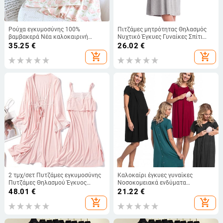
Ρούχα εγκυμοσύνης 100%
Πιτζάμες μητρότητας Θηλασμός
βαμβακερά Νέα καλοκαιρινή
Νυχτικό Έγκυες Γυναίκες Σπίτι
πιτζάμες με λουλούδια για
Σίτιση Πυζά Φορέματα Νυχτικό
35.25
€
26.02
€
θηλάζουσες μητέρες Νυχτερινή
Νοσοκομείου Νοσηλευτικής
add_shopping_cart
add_shopping_cart
ζακέτα με κοντό μανίκι
εγκυμοσύνης
2 τμχ/σετ Πυτζάμες εγκυμοσύνης
Καλοκαίρι έγκυες γυναίκες
Πυτζάμες Θηλασμού Έγκυος
Νοσοκομειακά ενδύματα
Γυναίκα Σφεντίνα Θηλασμό
νοσηλευτικής εγκυμοσύνης
48.01
€
21.22
€
Νυχτικό Γυναικείας Γυναικείας
Πυζόνια συνονθύλευμα Θηλασμός
add_shopping_cart
add_shopping_cart
Γυναικείας Γυναικείας Ρόμπα
Φορέματα για μωρά μαμά Casual
νυχτικό