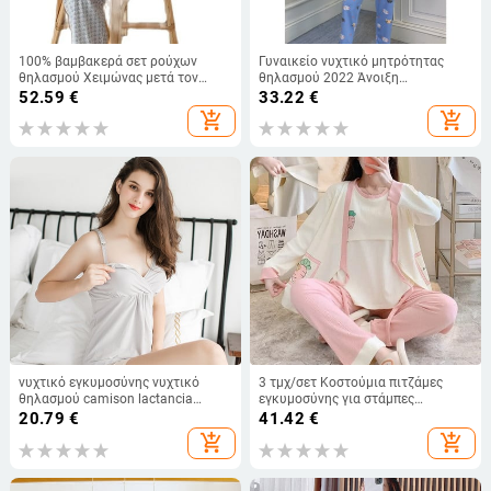
100% βαμβακερά σετ ρούχων
Γυναικείο νυχτικό μητρότητας
θηλασμού Χειμώνας μετά τον
θηλασμού 2022 Άνοιξη
τοκετό Γυναικεία μόδα καρό
μακρυμάνικο
52.59
€
33.22
€
Θηλασμός Πυτζάμες Κοστούμια
μπλουζάκι+παντελόνι 2τμχ
add_shopping_cart
add_shopping_cart
Νοσηλευτικά Πυζά Θηλασμού
Πυτζάμα θηλασμού για γυναίκες
εγκυμοσύνης Πυζά D0073
νυχτικό εγκυμοσύνης νυχτικό
3 τμχ/σετ Κοστούμια πιτζάμες
θηλασμού camison lactancia
εγκυμοσύνης για στάμπες
πυτζάμες εγκυμοσύνης
γαλουχίας μπλουζάκια +
20.79
€
41.42
€
υπνοδωμάτια θηλασμού πιτζάμα
μακρυμάνικα παλτό + μακρύ
add_shopping_cart
add_shopping_cart
modal εγκυμοσύνης γυναίκες
παντελόνι σετ ρούχων
εγκυμοσύνης