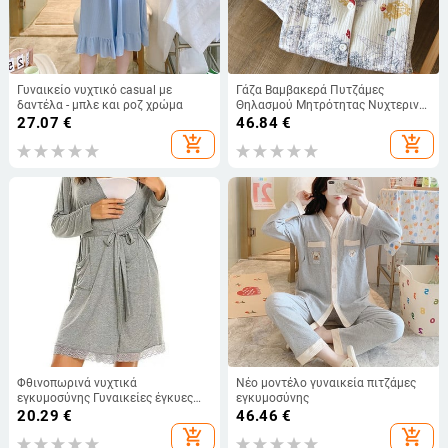
Γυναικείο νυχτικό casual με
Γάζα Βαμβακερά Πυτζάμες
δαντέλα - μπλε και ροζ χρώμα
Θηλασμού Μητρότητας Νυχτερινά
Θηλασμού για Έγκυες Κοστούμια
27.07
€
46.84
€
πιτζάμες εγκυμοσύνης 2023 Νέα
add_shopping_cart
add_shopping_cart
ρούχα
Φθινοπωρινά νυχτικά
Νέο μοντέλο γυναικεία πιτζάμες
εγκυμοσύνης Γυναικείες έγκυες
εγκυμοσύνης
θηλάζουσες Θηλάζουν Μασίφ
20.29
€
46.46
€
δαντελένιο νυχτικό φόρεμα με
add_shopping_cart
add_shopping_cart
τσέπες Πυτζάμα θηλασμού