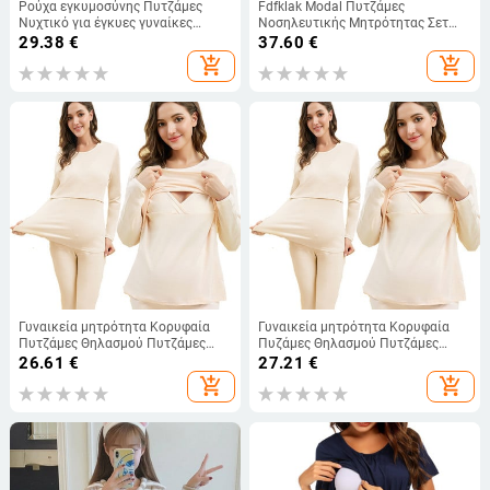
Ρούχα εγκυμοσύνης Πυτζάμες
Fdfklak Modal Πυτζάμες
Νυχτικό για έγκυες γυναίκες
Νοσηλευτικής Μητρότητας Σετ
Κοντό μανίκι Φόρεμα Vestido
Πυτζάμες Κοντό μανίκι 2 ΤΕΜ
29.38
€
37.60
€
Εγκυμοσύνη Νυχτικά Θηλασμού
Ρούχα θηλασμού για έγκυες
add_shopping_cart
add_shopping_cart
Πυζά
γυναίκες
Γυναικεία μητρότητα Κορυφαία
Γυναικεία μητρότητα Κορυφαία
Πυτζάμες Θηλασμού Πυτζάμες
Πυζάμες Θηλασμού Πυτζάμες
Εσωτερικά Βαμβακερά
Εσωτερικά Βαμβακερά
26.61
€
27.21
€
αναπνεύσιμα μπλουζάκια
αναπνεύσιμα T-shirt Νέο 2023
add_shopping_cart
add_shopping_cart
εγκυμοσύνης Mujer
Pregnancy Mujer