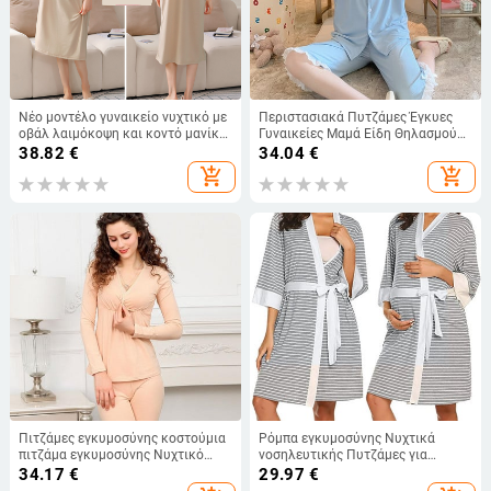
Νέο μοντέλο γυναικείο νυχτικό με
Περιστασιακά Πυτζάμες Έγκυες
οβάλ λαιμόκοψη και κοντό μανίκι
Γυναικείες Μαμά Είδη Θηλασμού
για θηλάζουσες μητέρες
Ρούχα Κοντό μανίκι εγκυμοσύνης
38.82
€
34.04
€
Σετ πιτζάμα εγκυμοσύνης Νυχτικά
add_shopping_cart
add_shopping_cart
θηλασμού
Πιτζάμες εγκυμοσύνης κοστούμια
Ρόμπα εγκυμοσύνης Νυχτικά
πιτζάμα εγκυμοσύνης Νυχτικό
νοσηλευτικής Πυτζάμες για
νοσηλείας για έγκυες γυναίκες
έγκυες γυναίκες Ropa Mujer
34.17
€
29.97
€
Νυχτικά ρούχα μετά τον τοκετό
Embarazada Premama