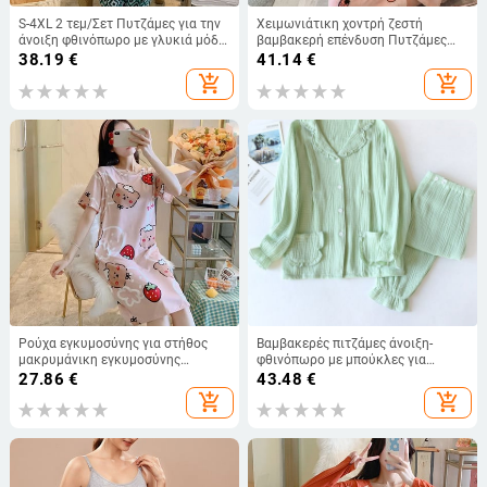
S-4XL 2 τεμ/Σετ Πυτζάμες για την
Χειμωνιάτικη χοντρή ζεστή
άνοιξη φθινόπωρο με γλυκιά μόδα
βαμβακερή επένδυση Πυτζάμες
Έγκυες γυναίκες που θηλάζουν
νοσηλευτικής εγκυμοσύνης Ρούχα
38.19
€
41.14
€
Εγκυμοσύνη Μαλακές νυχτερινές
για έγκυες γυναίκες Σαλόνι ύπνου
add_shopping_cart
add_shopping_cart
πιτζάμες
εγκυμοσύνης Ρούχα σπιτιού
Ρούχα εγκυμοσύνης για στήθος
Βαμβακερές πιτζάμες άνοιξη-
μακρυμάνικη εγκυμοσύνης
φθινόπωρο με μπούκλες για
χειμερινές πιτζάμες νοσηλευτικής
εγκύους
27.86
€
43.48
€
γυναικεία φόρεμα
add_shopping_cart
add_shopping_cart