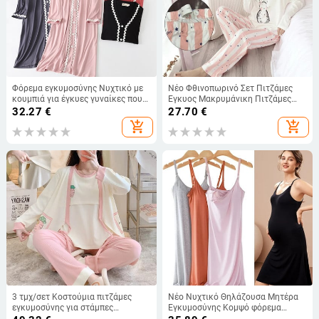
Φόρεμα εγκυμοσύνης Νυχτικό με
Νέο Φθινοπωρινό Σετ Πιτζάμες
κουμπιά για έγκυες γυναίκες που
Έγκυος Μακρυμάνικη Πιτζάμες
θηλάζουν Πυτζάμες φόρεμα
Θηλασμού Μακρυμάνικα Ρούχα
32.27
€
27.70
€
εγκυμοσύνης Plus Size 2022
Θηλασμού Ρούχα Πιτζάμες
add_shopping_cart
add_shopping_cart
εγκυμοσύνης
3 τμχ/σετ Κοστούμια πιτζάμες
Νέο Νυχτικό Θηλάζουσα Μητέρα
εγκυμοσύνης για στάμπες
Εγκυμοσύνης Κομψό φόρεμα
γαλουχίας μπλουζάκια +
νοσηλευτικής εγκυμοσύνης