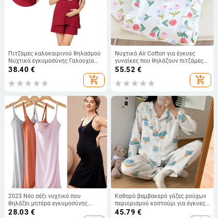
Πιτζάμες καλοκαιρινού θηλασμού
Νυχτικό Air Cotton για έγκυες
Νυχτικά εγκυμοσύνης Γαλουχία
γυναίκες που θηλάζουν πιτζάμες
Θηλασμός Νοσηλευτικά Πυζά
για θηλάζουσες μητέρες Πυτζάμες
38.40
€
55.52
€
Ρούχα εγκυμοσύνης
Φθινοπωρινό χειμερινό κοστούμι
add_shopping_cart
add_shopping_cart
εγκυμοσύνης
2023 Νέο σέξι νυχτικό που
Καθαρό βαμβακερό γάζες ρούχων
θηλάζει μητέρα εγκυμοσύνης
περιορισμού κοστούμι για έγκυες
Κομψό φόρεμα νοσηλευτικής
γυναίκες Σετ πιτζάμες βαμβακερό
28.03
€
45.79
€