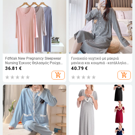
Fdfklak New Pregnancy Sleepwear
Γυναικείο νυχτικό με μακριά
Nursing Έγκυος Θηλασμός Ρούχα
μανίκια και κουμπιά - κατάλληλο
Modal Hostpital Νυχτερινό Φόρεμα
για εγκύους
36.81
€
40.79
€
Νυχτικό
add_shopping_cart
add_shopping_cart