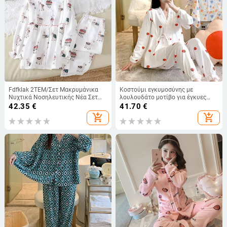
Fdfklak 2ΤΕΜ/Σετ Μακρυμάνικα
Κοστούμι εγκυμοσύνης με
Νυχτικά Νοσηλευτικής Νέα Σετ
λουλουδάτο μοτίβο για έγκυες
Πυτζάμες Εγκυμοσύνης Πυτζάμες
γυναίκες που θηλάζουν Casual
42.35
€
41.70
€
Θηλασμού
πυτζάμες νυχτικό εγκυμοσύνης
add_shopping_cart
add_shopping_cart
Πυζά ενδύματα θηλασμού