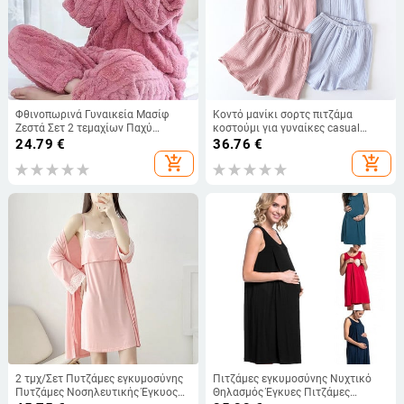
Φθινοπωρινά Γυναικεία Μασίφ
Κοντό μανίκι σορτς πιτζάμα
Ζεστά Σετ 2 τεμαχίων Παχύ
κοστούμι για γυναίκες casual
βελούδινο με ραβδώσεις φλις σετ
ντύσιμο σε στυλ μόδας 2 τμχ Σετ
24.79
€
36.76
€
πουλόβερ και παντελόνι Γυναικεία
πιτζάμες Καλοκαιρινά λεπτά
add_shopping_cart
add_shopping_cart
casual σετ πιτζάμες 2023
γυναικεία ρούχα για ύπνο
2 τμχ/Σετ Πυτζάμες εγκυμοσύνης
Πιτζάμες εγκυμοσύνης Νυχτικό
Πυτζάμες Νοσηλευτικής Έγκυος
Θηλασμός Έγκυες Πιτζάμες