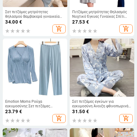
Σετ πιτζάμες μητρότητας
Πιτζάμες μητρότητας Θηλασμός
θηλασμού Βαμβακερά γυναικεία
Νυχτικό Έγκυες Γυναίκες Σπίτι
ρούχα εγκυμοσύνης Πυζά
Σίτιση Πυζά Φορέματα Νυχτικό
34.00
€
27.53
€
μακρυμάνικα
Νοσοκομείου Νοσηλευτικής
add_shopping_cart
add_shopping_cart
μπλουζάκια+παντελόνια Νυχτικό
εγκυμοσύνης
θηλασμού Θηλασμού
Emotion Moms Ρούχα
Σετ πιτζάμες εγκύων για
εγκυμοσύνης Σετ πιτζάμες
εγκυμοσύνη Άνοιξη φθινοπωρινά
εγκυμοσύνης Νυχτικό Θηλασμός
ρούχα για τοκετό για θηλασμό
23.79
€
31.50
€
Πυζόνια εγκυμοσύνης για έγκυες
μετά τον τοκετό
add_shopping_cart
add_shopping_cart
γυναίκες