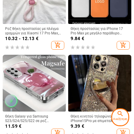
Ροζ θήκη προστασίας με πλέγμα
Θήκη προστασίας για iPhone 17
γραμμών για Xiaomi 17 Pro Max,
Pro Max με μεγάλο παράθυρο
15 Pro και Redmi Note 14/Note 15
προβολής, ακρυλικό
10.32 - 12.13
€
9.84
€
προστατευτικό φακού, ανθεκτική
add_shopping_cart
add_shopping_cart
στις πτώσεις, αντιδακτυλικά
αποτυπώματα, διάχυση
θερμότητας
search
Θήκη Galaxy για Samsung
Θήκη κινητού τηλεφώνου για
Αναζήτηση
S23/S24/S25/S22 σε ροζ
iPhone15Pro με επιμεταλλωμένη
παγωμένο κρύσταλλο με πλήρη
κόλλα και ρετούς, θήκη
11.59
€
9.39
€
κάλυψη και μεταλλικό φινίρισμα
προστασίας Apple 12 Promax με
add_shopping_cart
add_shopping_cart