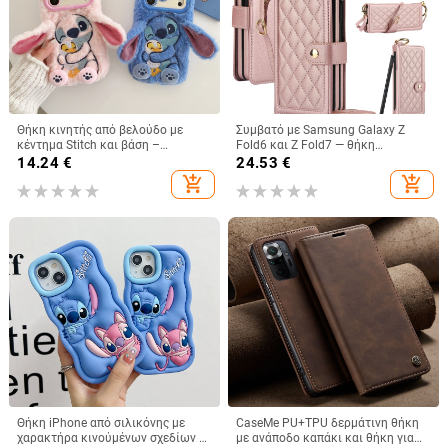
Θήκη κινητής από βελούδο με
Συμβατό με Samsung Galaxy Z
κέντημα Stitch και βάση –
Fold6 και Z Fold7 — θήκη
χειροποίητο καρτούν στυλ,
τηλεφώνου από δέρμα με υποδοχή
14.24
€
24.53
€
προστασία από πτώσεις, συμβατή
για στυλό, αναδιπλούμενη, κομψός
add_shopping_cart
add_shopping_cart
με iPhone 11–17 σειρές
σχεδιασμός, με λουράκι καρπού,
για γυναίκες
Θήκη iPhone από σιλικόνης με
CaseMe PU+TPU δερμάτινη θήκη
χαρακτήρα κινούμένων σχεδίων –
με ανάποδο καπάκι και θήκη για