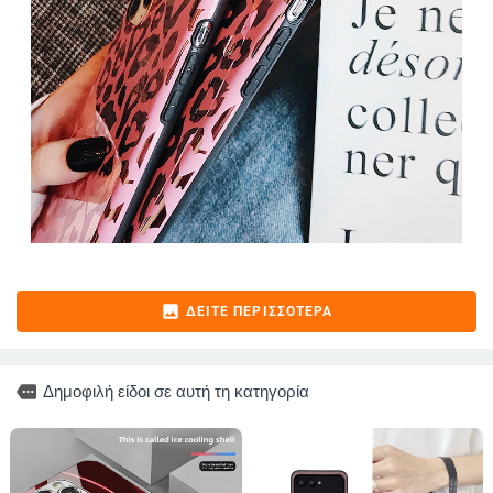
image
ΔΕΊΤΕ ΠΕΡΙΣΣΌΤΕΡΑ
more
Δημοφιλή είδοι σε αυτή τη κατηγορία