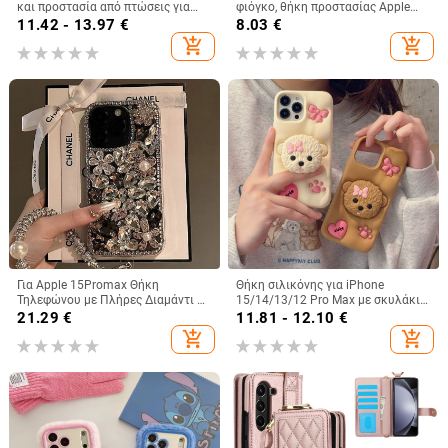
και προστασία από πτώσεις για
φιόγκο, θήκη προστασίας Apple
iPhone 16 Pro Max, 15, 14 Pro, 13
iPhone 11–15 Pro Max, πλήρης
11.42 - 13.97
€
8.03
€
Plus, 12, 11, 7/8 Plus, XS/XR
κάλυψη
add_shopping_cart
add_shopping_cart
Για Apple 15Promax Θήκη
Θήκη σιλικόνης για iPhone
Τηλεφώνου με Πλήρες Διαμάντι 16
15/14/13/12 Pro Max με σκυλάκι
Πολυτελής Προστατευτική Θήκη
με φιόγκο, πλήρης προστασία
21.29
€
11.81 - 12.10
€
Κουνελιού με Στρας 15pro 13
add_shopping_cart
add_shopping_cart
Βραχιόλι 14