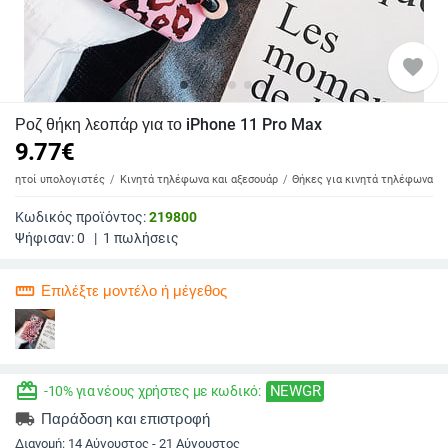
favorite
Ροζ θήκη λεοπάρ για το iPhone 11 Pro Max
9.77
€
 φορητοί υπολογιστές
Κινητά τηλέφωνα και αξεσουάρ
Θήκες για κινητά τηλέφωνα
Κωδικός προϊόντος:
219800
Ψήφισαν:
0
|
1
πωλήσεις
straighten
Επιλέξτε μοντέλο ή μέγεθος
redeem
NEWGR
-10% για νέους χρήστες με κωδικό:
local_shipping
Παράδοση και επιστροφή
Διανομή:
14 Αύγουστος - 21 Αύγουστος