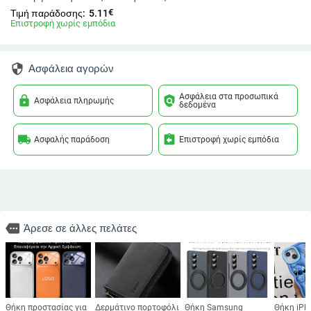
€
Τιμή παράδοσης:
5.11
Επιστροφή χωρίς εμπόδια
security
Ασφάλεια αγορών
Ασφάλεια στα προσωπικά
lock
policy
Ασφάλεια πληρωμής
δεδομένα
local_shipping
assignment_return
Ασφαλής παράδοση
Επιστροφή χωρίς εμπόδια
more
Άρεσε σε άλλες πελάτες
Θήκη προστασίας για
Δερμάτινο πορτοφόλι
Θήκη Samsung
Θήκη iPh