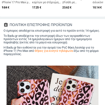
iPhone 17 Pro Max με
καρτών με στήριγμα,
zFold6 με
σιλικόνη
μεγάλο παράθυρο
συμβατό με MagSafe,
περιστρεφόμενη βάση
χαρακτή
9.84
€
17.25
€
23.62
€
10.14
€
προβολής, ακρυλικό
προστασία RFID,
και μαγνητικό
κινούμέν
προστατευτικό
φερμουάρ, μεγάλη
περίβλημα – υλικό
– προστα
φακού, ανθεκτική
χωρητικότητα
PC, επεξεργασία με
πτώσεις,
στις πτώσεις,
θερμική πρέσα,
φινίρισμ
αντιδακτυλικά
διάχυση θερμότητας,
iPhone 1
assignment_return
ΠΟΛΙΤΙΚΗ ΕΠΙΣΤΡΟΦΗΣ ΠΡΟΪΟΝΤΩΝ
αποτυπώματα,
αντίσταση στη φθορά,
σειρά (P
διάχυση θερμότητας
Ο έμπορος αποδέχεται επιστροφή για αυτό το προϊόν εντός 14 ημέρες.
αντι-αποτυπώματα
Το Badu.gr αποδέχεται την επιστροφή όλων των αγορασθέντων
προϊόντων εντός 14 ημερολογιακών ημερών από την ημερομηνία
παραλαβής (εκτός από τα μαγιό και εσώρουχα).
Η Badu.gr δεν ευθύνεται για την αγορά του Ροζ θήκη λεοπάρ για το
iPhone 11 Pro Max από
Θήκες για κινητά τηλέφωνα
έξω από τη φόρμα
παραγγελίας.