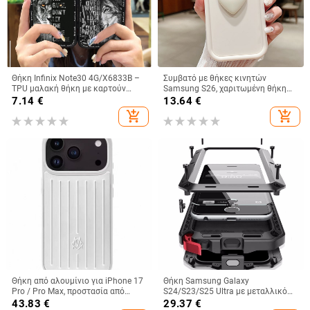
Θήκη Infinix Note30 4G/X6833B –
Συμβατό με θήκες κινητών
TPU μαλακή θήκη με καρτούν
Samsung S26, χαριτωμένη θήκη
σχέδιο, προσαρμοζόμενη,
A56, θήκη 3D καρδιά για A32, ματ
7.14
€
13.64
€
προστασία από σκόνη, ανθεκτική
θήκη για A24, θήκη σιλικόνης για
add_shopping_cart
add_shopping_cart
στις πτώσεις
A53, προστατευτικές θήκες για
A33, μαλακές
Θήκη από αλουμίνιο για iPhone 17
Θήκη Samsung Galaxy
Pro / Pro Max, προστασία από
S24/S23/S25 Ultra με μεταλλικό
πτώσεις, μαγνητικό κλείσιμο,
πίσω κάλυμμα, μηχανουργική
43.83
€
29.37
€