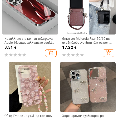
Κατάλληλο για κινητά τηλέφωνα
Θήκη για Motorola Razr 50/60 με
Apple 16, επιμεταλλωμένο γυαλί
αναδιπλούμενο βραχιόλι σε μοτίβο
με εκθαμβωτικό φως, απλό iPhone
κροκοδειλικού δέρματος
8.51
€
17.22
€
17 Pro, μοντέρνο και ελαφρύ,
add_shopping_cart
add_shopping_cart
πολυτελές 14 Plus
Θήκη iPhone με γκλίτερ καρτούν
Χαριτωμένος σχεδιασμός με