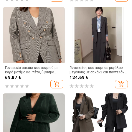
κάτω από 30%
Γυναικείο σακάκι κοστουμιού με
Γυναικείος κοστούμι σε μεγάλου
καρό μοτίβο και πέτο, ύφασμα
μεγέθους με σακάκι και παντελόνι,
πολυεστέρα-ελαστάνης, μακριά
άνοιξη 2025
69.87
€
124.69
€
μανίκια, κουμπί σε σειρά, κανονικό
add_shopping_cart
add_shopping_cart
μήκος