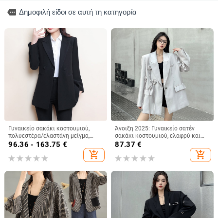
more
Δημοφιλή είδοι σε αυτή τη κατηγορία
Γυναικείο σακάκι κοστουμιού,
Άνοιξη 2025: Γυναικείο σατέν
πολυεστέρα/ελαστάνη μείγμα,
σακάκι κοστουμιού, ελαφρύ και
επαγγελματικό στυλ, γιακά
φαρδύ, με διακόσμηση από
96.36 - 163.75
€
87.37
€
κοστουμιού, μακριά μανίκια
τριαντάφυλλα
add_shopping_cart
add_shopping_cart