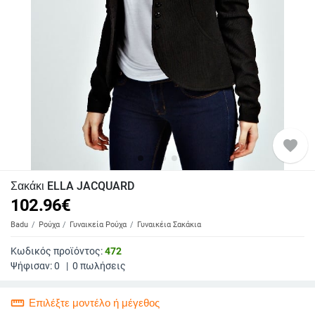
favorite
Σακάκι ELLA JACQUARD
102.96
€
Badu
Ρούχα
Γυναικεία Ρούχα
Γυναικέια Σακάκια
Κωδικός προϊόντος:
472
Ψήφισαν:
0
|
0
πωλήσεις
straighten
Επιλέξτε μοντέλο ή μέγεθος