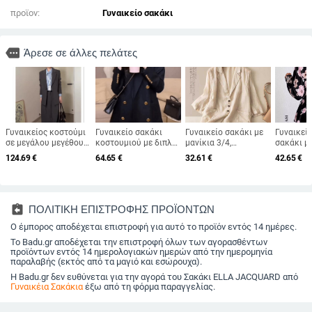
προϊον:
Γυναικείο σακάκι
more
Άρεσε σε άλλες πελάτες
Γυναικείος κοστούμι
Γυναικείο σακάκι
Γυναικείο σακάκι με
Γυναικεί
σε μεγάλου μεγέθους
κοστουμιού με διπλό
μανίκια 3/4,
σακάκι μ
με σακάκι και
κουμπί —
μονόμπρατ κουμπί,
μοτίβο, 
124.69
€
64.65
€
32.61
€
42.65
€
παντελόνι, άνοιξη
Πολυεστέρας,
γιακάς σακάου, ραφή
σακάκι, 
2025
Φθινοπωρινή-
με σχέδιο σπλάις, σε
μανίκια, 
Χειμερινή συλλογή
στυλ
πολυεστε
2025, Κομψό στυλ
ιαπωνοκορεατικό
ύφασμα
γραφείου, Μακριά
χαλαρό
assignment_return
ΠΟΛΙΤΙΚΗ ΕΠΙΣΤΡΟΦΗΣ ΠΡΟΪΟΝΤΩΝ
μανίκια, Μεσαίο
Ο έμπορος αποδέχεται επιστροφή για αυτό το προϊόν εντός 14 ημέρες.
μήκος
Το Badu.gr αποδέχεται την επιστροφή όλων των αγορασθέντων
προϊόντων εντός 14 ημερολογιακών ημερών από την ημερομηνία
παραλαβής (εκτός από τα μαγιό και εσώρουχα).
Η Badu.gr δεν ευθύνεται για την αγορά του Σακάκι ELLA JACQUARD από
Γυναικέια Σακάκια
έξω από τη φόρμα παραγγελίας.