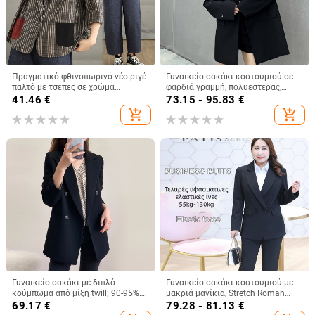
Πραγματικό φθινοπωρινό νέο ριγέ
Γυναικείο σακάκι κοστουμιού σε
παλτό με τσέπες σε χρώμα
φαρδιά γραμμή, πολυεστέρας,
αντίθεσης, μικρό κοστούμι, casual,
γιακάς κοστουμιού, μακριά
41.46
€
73.15 - 95.83
€
ευέλικτο τοπ
μανίκια, κλείσιμο με ένα κουμπί
add_shopping_cart
add_shopping_cart
Γυναικείο σακάκι με διπλό
Γυναικείο σακάκι κοστουμιού με
κούμπωμα από μίξη twill; 90-95%
μακριά μανίκια, Stretch Roman
πολυεστέρας και <30% σπαντεξ;
ύφασμα, πολυεστέρας, πλεκτή
69.17
€
79.28 - 81.13
€
γιακά σακάκι; μακριά μανίκια
ύφανση, στυλ Temperament