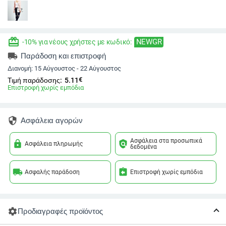
redeem
NEWGR
-10% για νέους χρήστες με κωδικό:
local_shipping
Παράδοση και επιστροφή
Διανομή:
15 Αύγουστος - 22 Αύγουστος
€
Τιμή παράδοσης:
5.11
Επιστροφή χωρίς εμπόδια
security
Ασφάλεια αγορών
Ασφάλεια στα προσωπικά
lock
policy
Ασφάλεια πληρωμής
δεδομένα
local_shipping
assignment_return
Ασφαλής παράδοση
Επιστροφή χωρίς εμπόδια
settings
Προδιαγραφές προϊόντος