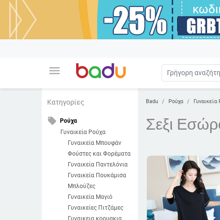
menu
Badu
Ρούχα
Γυναικεία 
Κατηγορίες
Σεξι Εσώρ
local_offer
Ρούχα
Γυναικεία Ρούχα
Γυναικεία Μπουφάν
Φούστες και Φορέματα
Γυναικεία Παντελόνια
Γυναικεία Πουκάμισα
Μπλούζες
Γυναικεία Μαγιό
Γυναικείες Πιτζάμες
Γυναικεια κορμακια