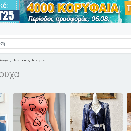
Ρούχα
Γυναικείες Πιτζάμες
ουχα