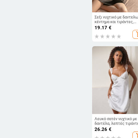
Σεξι νυχτικό με δαντελ
κέντημα και τιράντες,
ανοιχτό πίσω, σατέν
19.17
€
ύφασμα για οικιακή χρή
add_s
Λευκό σατέν νυχτικό με
δαντέλα, λεπτές τιράντ
ανάλαφρο и αναπνεύσιμ
26.26
€
για γυναίκες
add_s