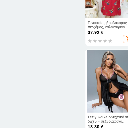
Γυναικείες βαμβακερές
πιτζάμες, καλοκαιρινό
νυχτικό με κοντό μανίκι,
37.92
€
casual πιτζάμες για με
add_s
μεγέθη, φαρδιά εφαρμο
για μητέρες
Σετ γυναικείο νυχτικό α
δίχτυ – σέξι διάφανο
εσώρουχο με τιράντες
18.30
€