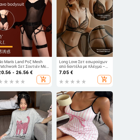
No Man's Land Ροζ Mesh
Long Love Σετ εσωρούχων
Patchwork Σετ Σουτιέν Με
από δαντέλα με πλέγμα –
Τιράντες Και Bodysuit Με
95–100% πολυεστέρας,
20.56 - 26.56
€
7.05
€
Ενίσχυση
μεσαία πυκνότητα 181–200
add_shopping_cart
add_shopping_cart
g/m², λανσάρισμα άνοιξης
2025