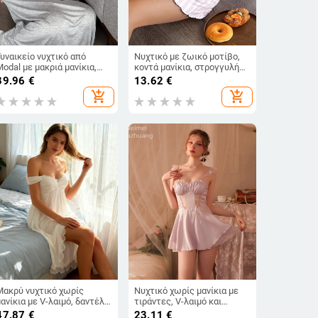
Γυναικείο νυχτικό από
Νυχτικό με ζωικό μοτίβο,
Modal με μακριά μανίκια,
κοντά μανίκια, στρογγυλή
καλοκαίρι, σε μεγάλο
λαιμόκοψη, με μακριά
39.96
€
13.62
€
μέγεθος, για εγκυμοσύνη
φούστα
add_shopping_cart
add_shopping_cart
και ψηλές, οικιακή
ενδυμασία
Μακρύ νυχτικό χωρίς
Νυχτικό χωρίς μανίκια με
μανίκια με V-λαιμό, δαντέλα
τιράντες, V-λαιμό και
και πλέγμα, Modal 90–95%,
διαφανή δαντέλα –
47.87
€
23.11
€