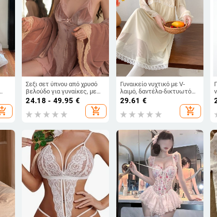
Σεξι σετ ύπνου από χρυσό
Γυναικείο νυχτικό με V-
βελούδο για γυναίκες, με
λαιμό, δαντέλα-δικτυωτό
δαντελένια λεπτομέρεια,
ύφασμα, μακριά μανίκια,
24.18 - 49.95
€
29.61
€
επενδεδυμένα cups,
μεσαίου μήκους,
π
hopping_cart
add_shopping_cart
add_shopping_cart
α
νυχτικό με ιμάντες και
πολυεστέρας
ρόμπα