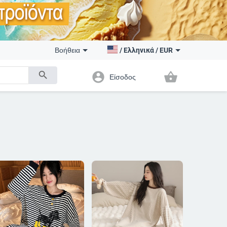
Βοήθεια
/
Ελληνικά
/
EUR
search
account_circle
shopping_basket
Είσοδος