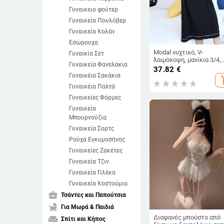
Γυναικειο φούτερ
Γυναικεία Πουλόβερ
Γυναικεία Κολάν
Εσώρουχα
Modal νυχτικό, V-
Γυναικία Σετ
λαιμόκοψη, μανίκια 3/4,
Γυναικεία Φανελάκια
μήκος midi, χαλαρή γρα
37.82
€
Γυναικέια Σακάκια
add_s
Γυναικέια Παλτά
Γυναικείες Φόρμες
Γυναικεία
Μπουρνούζια
Γυναικεία Σορτς
Ρούχα Εγκυμοσήνης
Γυναικείες Ζακέτες
Γυναικεία Τζιν
Γυναικεία Γιλέκα
Γυναικεία Κοστούμια
business_center
Τσάντες και Παπούτσια
child_friendly
Για Μωρά & Παιδιά
Διαφανές μπούστο από
weekend
Σπίτι και Κήπος