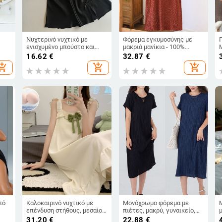
Νυχτερινό νυχτικό με
Φόρεμα εγκυμοσύνης με
ενισχυμένο μπούστο και
μακριά μανίκια - 100%
τιράντες τύπου σπαγγέτι,
βαμβάκι, crepe διπλής
16.62
€
32.87
€
γάλα
κοντή καλοκαιρινή οικιακή
γάζας, στρογγυλός λαιμός,
hopping_cart
add_shopping_cart
add_shopping_cart
γή
ενδυμασία, άνετη
τεσσάρων εποχών οικιακή
ενδυμασία
πό
Καλοκαιρινό νυχτικό με
Μονόχρωμο φόρεμα με
επένδυση στήθους, μεσαίου
πιέτες, μακρύ, γυναικείο,
μήκους, σε στιλ τιραντών
κορεατικό στυλ, καλοκαίρι
31.20
€
22.88
€