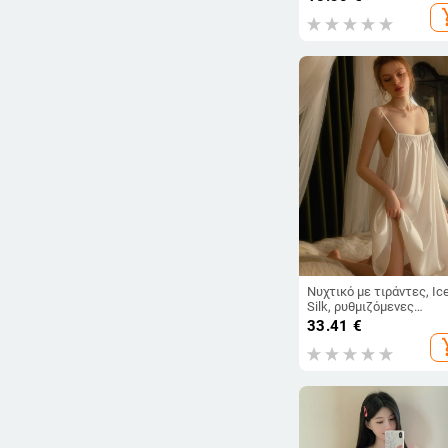
add_s
Νυχτικό με τιράντες, Ic
Silk, ρυθμιζόμενες
τιράντες, χωρίς μανίκια,
33.41
€
λεπτό ύφασμα 101–120
add_s
g/m2