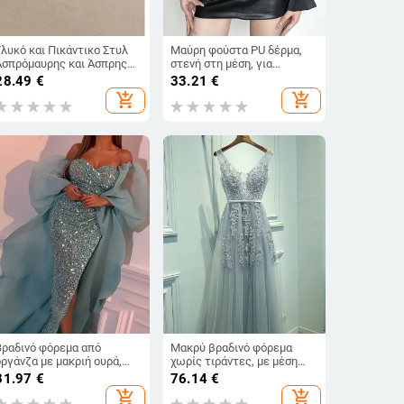
Γλυκό και Πικάντικο Στυλ
Μαύρη φούστα PU δέρμα,
Ασπρόμαυρης και Άσπρης
στενή στη μέση, για
Πιάνου Vintage Πλισέ
γυναίκες, σε μεγάλο
28.49
€
33.21
€
Φούστα για Γυναικεία
μέγεθος, άνοιξη–
add_shopping_cart
add_shopping_cart
Άνοιξη Νέο Σχέδιο Φούστα
φθινόπωρο, κομψή
Αδυνατίσματος
εμφάνιση, με έμφαση στη
μέση
Βραδινό φόρεμα από
Μακρύ βραδινό φόρεμα
οργάνζα με μακριή ουρά,
χωρίς τιράντες, με μέση
μανίκια φανάρι, μακριά
στη μέση, βασικό ύφασμα
81.97
€
76.14
€
φούστα — Άνοιξη 2024
πολυεστέρας και
add_shopping_cart
add_shopping_cart
χλωριωμένη ίνα