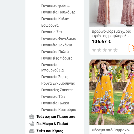
Γυναικειο φούτερ
Γυναικεία Πουλόβερ
Γυναικεία Κολάν
Εσώρουχα
Βραδινό φόρεμα χωρίς
Γυναικία Σετ
τιράντες με φλοραλ
Γυναικεία Φανελάκια
παγιέτες και διακόσμησ
106.67
€
χάντρες στην πλάτη, μα
Γυναικέια Σακάκια
add_s
φούστα, μέση μεσαίου
Γυναικέια Παλτά
πλάτους, συνδυασμός
πολυεστέρα-ελαστάνης
Γυναικείες Φόρμες
Γυναικεία
Μπουρνούζια
Γυναικεία Σορτς
Ρούχα Εγκυμοσήνης
Γυναικείες Ζακέτες
Γυναικεία Τζιν
Γυναικεία Γιλέκα
Γυναικεία Κοστούμια
business_center
Τσάντες και Παπούτσια
child_friendly
Για Μωρά & Παιδιά
Φόρεμα από βαμβακο-
weekend
Σπίτι και Κήπος