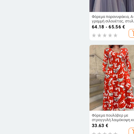
Φόρεμα παρανυφάκια, Α-
γραμμή σιλουέτας, στυλ
ώμου, μισό μανίκι, μακρ
64.18 - 65.56
€
φόρεμα
add_s
Φόρεμα πουλόβερ με
στρογγυλή λαιμόκοψη κ
μακριά μανίκια, κόκκινο,
33.63
€
πολύχρωμο, φυτικό
add_s
τριαντάφυλλο, ψηφιακή