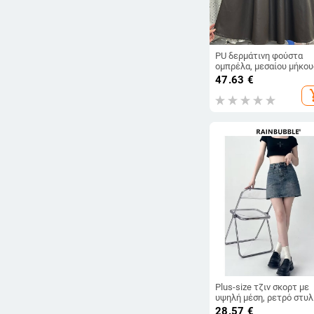
PU δερμάτινη φούστα
ομπρέλα, μεσαίου μήκου
φθινόπωρο 2025, casual
47.63
€
ιαπωνο-κορεατικό στυλ
add_s
Plus-size τζιν σκορτ με
υψηλή μέση, ρετρό στυλ
Χονγκ Κονγκ, καλοκαίρι
28.57
€