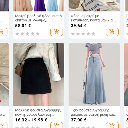
Μακρύ βραδυνό φόρεμα από
Φόρεμα μακρύ με
chiffon με V-λαιμό,
εκτύπωση, κοντά μανίκια,
ύ
παγιέτες, Α-γραμμή, ψηλή
γραμμής Α, μείξη λίνων,
58.01
€
39.64
€
μέση
V‑λαιμό
hopping_cart
add_shopping_cart
add_shopping_cart
Μάλλινη φούστα Α-γραμμής,
Τζιν φούστα Α-γραμμής,
αι
κοντή, μικροελαστική,
μακριά, με υψηλή μέση και
πολυεστέρας 90–95%
λεπτομέρεια ακατέργαστης
16.32 - 19.98
€
37.00
€
άκρης, ύφασμα denim 50–
hopping_cart
add_shopping_cart
add_shopping_cart
70% βαμβάκι, χωρίς