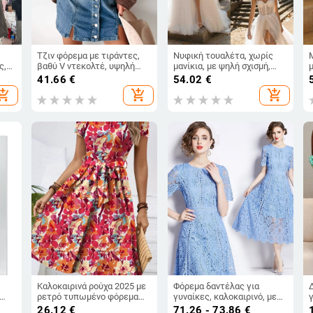
Τζιν φόρεμα με τιράντες,
Νυφική τουαλέτα, χωρίς
ς,
βαθύ V ντεκολτέ, υψηλή
μανίκια, με ψηλή σχισμή,
μέση, γραμμή Α μέχρι midi
μακριά, μέση στη μέση, 95%
41.66
€
54.02
€
μήκος, μίξη βαμβακιού-
πολυεστέρας
hopping_cart
add_shopping_cart
add_shopping_cart
πολυεστέρα
Καλοκαιρινά ρούχα 2025 με
Φόρεμα δαντέλας για
ρετρό τυπωμένο φόρεμα
γυναίκες, καλοκαιρινό, με
και δέσιμο στη μέση,
στρογγυλό λαιμό και
26.12
€
71.26 - 73.86
€