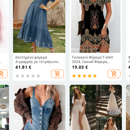
Κεντημένο φόρεμα
Γυναικείο Φόρεμα T-shirt
Α‑γραμμής με τετράγωνο
2024, Casual Φόρεμα,
ντεκολτέ, κοντές
Καλοκαιρινό Φλοράλ Μίνι
41.81
€
19.03
€
φουσκωτές μανίκες και
Φόρεμα με V-Neck
hopping_cart
add_shopping_cart
add_shopping_cart
πιέτες, midi μήκος