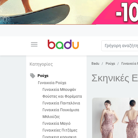
menu
Badu
Ρούχα
Γυναικεία 
Κατηγορίες
Σκηνικές 
local_offer
Ρούχα
Γυναικεία Ρούχα
Γυναικεία Μπουφάν
Φούστες και Φορέματα
Γυναικεία Παντελόνια
Γυναικεία Πουκάμισα
Μπλούζες
Γυναικεία Μαγιό
Γυναικείες Πιτζάμες
Γυναικεια κορμακια