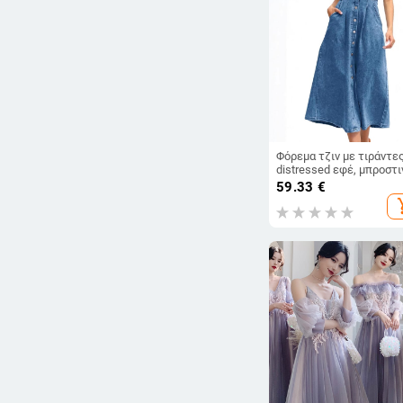
Φόρεμα τζιν με τιράντες
distressed εφέ, μπροστι
κούμπωμα με κουμπιά,
59.33
€
μεσαίο μήκος, στυλ stre
add_s
hipster