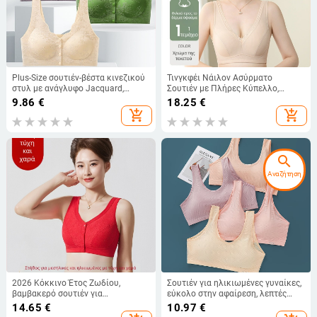
Plus-Size σουτιέν-βέστα κινεζικού
Τινγκφέι Νάιλον Ασύρματο
στυλ με ανάγλυφο Jacquard,
Σουτιέν με Πλήρες Κύπελλο,
μπροστινό κούμπωμα, χωρίς
Λεπτά Μορφοποιημένα Κύπελλα,
9.86
€
18.25
€
σύρμα, χωρίς ραφές, για ώριμες
Βαμβακερή Επένδυση, Στυλ Γιλέκο,
add_shopping_cart
add_shopping_cart
γυναίκες
Σταθερές Διπλές Τιράντες
search
Αναζήτηση
2026 Κόκκινο Έτος Ζωδίου,
Σουτιέν για ηλικιωμένες γυναίκες,
βαμβακερό σουτιέν για
εύκολο στην αφαίρεση, λεπτές
ηλικιωμένες γυναίκες, γιλέκο-
βαμβακερές cups, πλήρης κάλυψη,
14.65
€
10.97
€
τύπου, με μπροστινό κούμπωμα,
μεγάλο μέγεθος