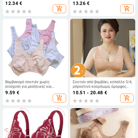
λεπτό σουτιέν ύπνου με κουμπί
μπροστινό κούμπωμα,
12.34
€
13.26
€
και push-up μπροστά, χωρίς
διαμόρφωση και ανύψωση για
add_shopping_cart
add_shopping_cart
ατσάλινο δαχτυλίδι
μεσήλικες και ηλικιωμένες
Βαμβακερό σουτιέν χωρίς
Σουτιέν από βαμβάκι, κύπελλο 3/4,
ενίσχυση για μεσήλικες και
μπροστινό κούμπωμα, όμορφος
ηλικιωμένες γυναίκες,
πίσω σχεδιασμός, push-up
9.59
€
10.51 - 20.48
€
αναπνεύσιμο και λεπτό
add_shopping_cart
add_shopping_cart