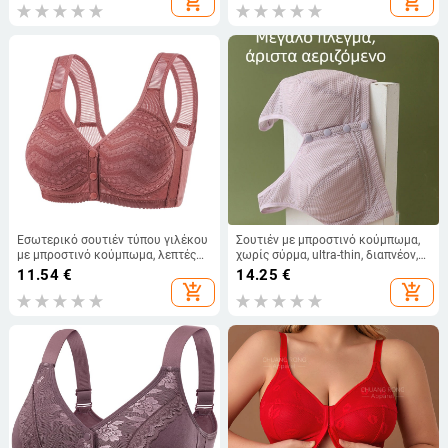
add_shopping_cart
add_shopping_cart
ιμάντες
Εσωτερικό σουτιέν τύπου γιλέκου
Σουτιέν με μπροστινό κούμπωμα,
με μπροστινό κούμπωμα, λεπτές
χωρίς σύρμα, ultra-thin, διαπνέον,
προμορφωμένες κύπελλα, 3/4
για μεσήλικες και ηλικιωμένες,
11.54
€
14.25
€
κύπελλα, βαμβακερό ύφασμα
άνετο κατά της χαλάρωσης, σε
add_shopping_cart
add_shopping_cart
στυλ γιλέκου