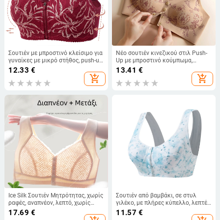
Σουτιέν με μπροστινό κλείσιμο για
Νέο σουτιέν κινεζικού στιλ Push-
γυναίκες με μικρό στήθος, push-up,
Up με μπροστινό κούμπωμα,
3/4 cup, λεπτός διαμορφωμένος
απαλό, ασύρματο, χωρίς ραφές,
12.33
€
13.41
€
κύπελλος, βαμβακερό ύφασμα,
όμορφη πλάτη, εκτύπωση σε
add_shopping_cart
add_shopping_cart
σταθερές διπλές τιράντες
εθνικό στυλ για γυναίκες
Ice Silk Σουτιέν Μητρότητας, χωρίς
Σουτιέν από βαμβάκι, σε στυλ
ραφές, αναπνέον, λεπτό, χωρίς
γιλέκο, με πλήρες κύπελλο, λεπτές
ενίσχυση, τύπου γιλέκου, σε
διαμορφωμένες κάψες, επένδυση
17.69
€
11.57
€
μεγάλες διαστάσεις
από σφουγγάρι, σταθεροί διπλοί