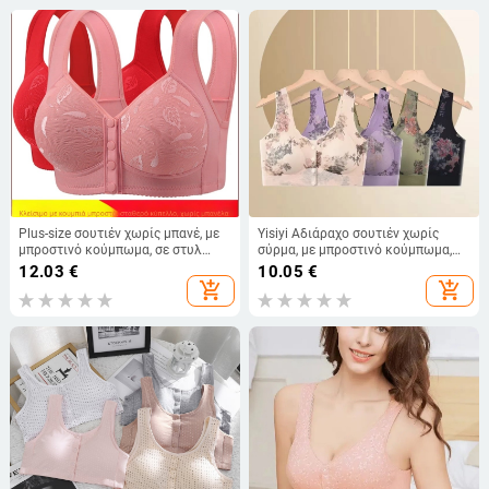
Plus-size σουτιέν χωρίς μπανέ, με
Yisiyi Αδιάραχο σουτιέν χωρίς
μπροστινό κούμπωμα, σε στυλ
σύρμα, με μπροστινό κούμπωμα,
μαγιό-φόρεμα, δαντελωτό μοτίβο
πλήρης κάλυψη, δαντελένιος πίσω,
12.03
€
10.05
€
με λουλουδάκια για γυναίκες
λεπτό σχέδιο, μεγάλα μεγέθη
add_shopping_cart
add_shopping_cart
μέσης και ηλικίας