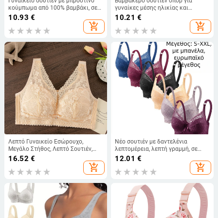
Γυναικείο σουτιέν με μπροστινό
Βαμβακερό σουτιέν σπορ για
κούμπωμα από 100% βαμβάκι, σε
γυναίκες μέσης ηλικίας και
στυλ γιλέκο, χωρίς σύρμα, λεπτό
ηλικιωμένες, με μπροστινό
10.93
€
10.21
€
βαμβάκι, σε μεγέθη plus για
κούμπωμα, λεπτές κάψες,
add_shopping_cart
add_shopping_cart
μεσήλικες και ηλικιωμένες
εκτύπωση, χωρίς μεταλλικό σύρμα
Λεπτό Γυναικείο Εσώρουχο,
Νέο σουτιέν με δαντελένια
Μεγάλο Στήθος, Λεπτό Σουτιέν,
λεπτομέρεια, λεπτή γραμμή, σε
Μεγάλα Μεγέθη, Άνετο Εσώρουχο
Plus Size, ρυθμιζόμενες τιράντες,
16.52
€
12.01
€
Σάντουιτς, Full Cup, Σουτιέν με
πίσω με διπλό κούμπωμα
add_shopping_cart
add_shopping_cart
Σωλήνα, Αντιανεμικό
αγκιστρώσεων, εσώρουχα μαμά
στυλ