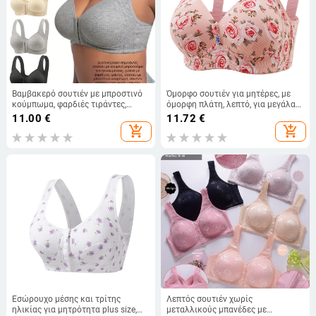
Βαμβακερό σουτιέν με μπροστινό
Όμορφο σουτιέν για μητέρες, με
κούμπωμα, φαρδιές τιράντες,
όμορφη πλάτη, λεπτό, για μεγάλα
χωρίς μπανέλες, πλήρους
μεγέθη, γυναικείο εσώρουχο
11.00
€
11.72
€
κάλυψης, σε στυλ γιλέκου,
μητέρων, αντι-χαλαρό, αντι-
add_shopping_cart
add_shopping_cart
σχεδιασμένο για ηλικιωμένους
ελαφρύ, χωρίς σκελετό
Εσώρουχο μέσης και τρίτης
Λεπτός σουτιέν χωρίς
ηλικίας για μητρότητα plus size,
μεταλλικούς μπανέδες με