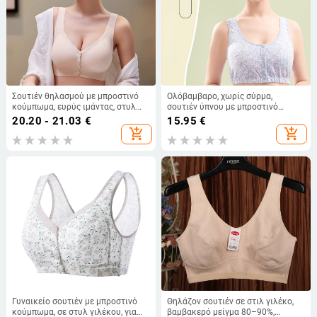
Σουτιέν θηλασμού με μπροστινό
Ολόβαμβαρο, χωρίς σύρμα,
κούμπωμα, ευρύς ιμάντας, στυλ
σουτιέν ύπνου με μπροστινό
γιλέκο, μη αποσπώμενες κύπελλα,
κούμπωμα για ώριμες γυναίκες,
20.20 - 21.03
€
15.95
€
3/4 κύπελα
καμιζόλ στυλ
add_shopping_cart
add_shopping_cart
Γυναικείο σουτιέν με μπροστινό
Θηλάζον σουτιέν σε στιλ γιλέκο,
κούμπωμα, σε στυλ γιλέκου, για
βαμβακερό μείγμα 80–90%,