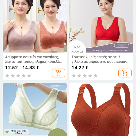
Ασύρματο σουτιέν για γυναίκες,
Σουτιέν χωρίς ραφές σε στυλ
λεπτό τοπ-τύπος, πλήρες κύπελλο,
γιλέκο με μπροστινό κούμπωμα·
άνετο αθλητικό εσώρουχο, plus
νάιλον ύφασμα· επένδυση βισκόζη
12.52 - 14.33
€
14.27
€
size
80–90%; πλήρης κάλυψη·
add_shopping_cart
add_shopping_cart
σταθεροί ιμάντες