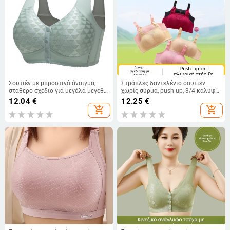
Σουτιέν με μπροστινό άνοιγμα,
Στράπλες δαντελένιο σουτιέν
σταθερό σχέδιο για μεγάλα μεγέθη,
χωρίς σύρμα, push-up, 3/4 κάλυψη,
χωρίς σύρμα, στηρίζει και
λεπτές φόρμες από σφουγγάρι,
12.04
€
12.25
€
συγκρατεί το μπούστο
διαπνέουσα επένδυση από
add_shopping_cart
add_shopping_cart
βαμβάκι, σταθερές διπλές τιράντες