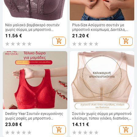
Νέο μαλακό βαμβακερό σουτιέν
Plus-Size Ασύρματο σουτιέν με
χωρίς σύρμα, με μπροστινό
μπροστινό κούμπωμα, Δαντέλα,
κούμπωμα, στυλ γιλέκο, δαντέλα,
Νάιλον, Διαμορφωμένες Κούπες,
11.56
€
21.20
€
υπερλεπτές μορφοποιημένες
Διαπνοή
add_shopping_cart
add_shopping_cart
κάψες, μεγάλου μεγέθους για
ηλικιωμένες γυναίκες
Destiny Year Σουτιέν εγκυμοσύνης
Σουτιέν χωρίς σύρμα με μπροστινό
χωρίς ραφές, με μπροστινό
κλείσιμο, τύπου γιλέκο, διαπνέον,
κλείσιμο, 3/4 чашα,
άνετο για γυναίκες μέσης και
23.08
€
14.11
€
διαμορφωμένη чашα, νάιλον,
προχωρημένης ηλικίας, αντι-
add_shopping_cart
add_shopping_cart
ανύψωση, έλεγχος πλευρών
κάμψη, ελαφρύ