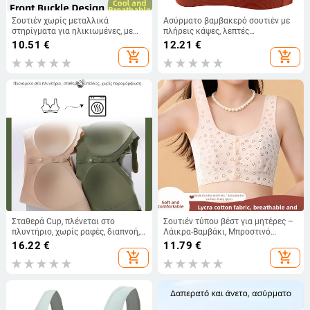
Σουτιέν χωρίς μεταλλικά
Ασύρματο βαμβακερό σουτιέν με
στηρίγματα για ηλικιωμένες, με
πλήρεις κάψες, λεπτές
πλήρη κάλυψη και ελαφρύ
μορφοποιημένες κάψες,
10.51
€
12.21
€
καλοκαιρινό σχέδιο, μπροστινό
εξομάλυνση πλάτης και πίσω
add_shopping_cart
add_shopping_cart
κούμπωμα, σταθερά διπλά λουριά
κούμπωμα τεσσάρων σειρών
Σταθερά Cup, πλένεται στο
Σουτιέν τύπου βέστ για μητέρες –
πλυντήριο, χωρίς ραφές, διαπνοή,
Λάικρα-Βαμβάκι, Μπροστινό
μπροστινό κούμπωμα, plus size,
Κούμπωμα, Πλήρης Κούπα,
16.22
€
11.79
€
μπαντεού τοπ, ενσωματωμένο
Ασύρματο, Μαλακό και φιλικό
add_shopping_cart
add_shopping_cart
σουτιέν
προς το δέρμα