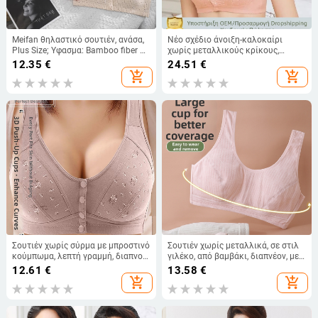
Meifan θηλαστικό σουτιέν, ανάσα,
Νέο σχέδιο άνοιξη-καλοκαίρι
Plus Size; Υφασμα: Bamboo fiber +
χωρίς μεταλλικούς κρίκους,
viscose; Επένδυση: βαμβάκι 97%;
σουτιέν με μπροστινό κούμπωμα,
12.35
€
24.51
€
Πρόσθιο κουμπί με print πουά;
σε μεγάλο μέγεθος για γυναίκες
add_shopping_cart
add_shopping_cart
Κύπελλο πλήρες; Σταθεροί διπλοί
μέσης και τρίτης ηλικίας
ιμάντες
Σουτιέν χωρίς σύρμα με μπροστινό
Σουτιέν χωρίς μεταλλικά, σε στιλ
κούμπωμα, λεπτή γραμμή, διαπνοή,
γιλέκο, από βαμβάκι, διαπνέον, με
βαμβακερά κύπελα
πλήρη κύπελλα και λεπτές
12.61
€
13.58
€
μορφοποιημένες κύπελλες,
add_shopping_cart
add_shopping_cart
σταθερές διπλές τιράντες