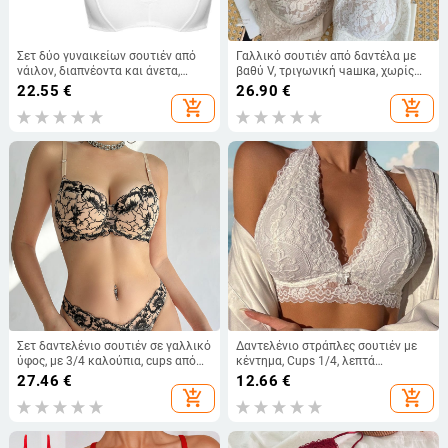
Σετ δύο γυναικείων σουτιέν από
Γαλλικό σουτιέν από δαντέλα με
νάιλον, διαπνέοντα και άνετα,
βαθύ V, τριγωνική чашка, χωρίς
λεπτές κούπες (1/2), αθλητικό
ραφή, πίσω κούμπωμα τριών
22.55
€
26.90
€
στυλ, για όλες τις εποχές
σειρών
add_shopping_cart
add_shopping_cart
Σετ δαντελένιο σουτιέν σε γαλλικό
Δαντελένιο στράπλες σουτιέν με
ύφος, με 3/4 καλούπια, cups από
κέντημα, Cups 1/4, λεπτά
σφουγγάρι, μεταλλικό δαχτυλίδι
μορφοποιημένα cups, χωρίς
27.46
€
12.66
€
και επένδυση σπαντέξ 10%
μεταλλικά στηρίγματα, ελαφριά
add_shopping_cart
add_shopping_cart
σύσφιξη