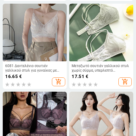
εξωτερική χρήση, με σταθερές
κάψες
6081 Δαντελένιο σουτιέν
Μεταξωτό σουτιέν γαλλικού στυλ
γαλλικού στυλ για γυναίκες με
χωρίς σύρμα, υπερλεπτό
μεγάλο στήθος, λεπτό και
δαντελωτό τρίγωνο, για μικρό
16.65
€
17.51
€
αναπνεύσιμο, σεξουαλικό
στήθος
add_shopping_cart
add_shopping_cart
εσωρούχο, άνετη πλάτη, για
καλοκαίρι