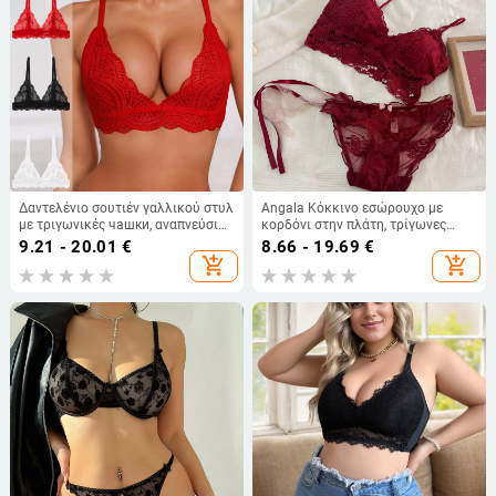
Δαντελένιο σουτιέν γαλλικού στυλ
Angala Κόκκινο εσώρουχο με
με τριγωνικές чашки, αναπνεύσιμο
κορδόνι στην πλάτη, τρίγωνες
και άνετο, ασύρματο
κάψες, χαμηλή μέση, κέντημα
9.21 - 20.01
€
8.66 - 19.69
€
add_shopping_cart
add_shopping_cart