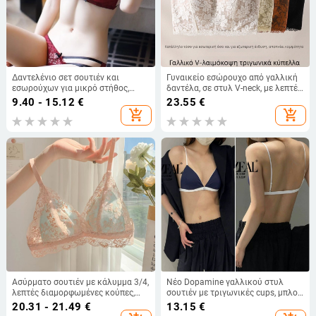
Δαντελένιο σετ σουτιέν και
Γυναικείο εσώρουχο από γαλλική
εσωρούχων για μικρό στήθος,
δαντέλα, σε στυλ V-neck, με λεπτές
πίσω σχέδιο, push-up,
τιράντες, χωρίς επένδυση, ελαφριά
9.40 - 15.12
€
23.55
€
ρυθμιζόμενες τιράντες
κυπελάκια
add_shopping_cart
add_shopping_cart
Ασύρματο σουτιέν με κάλυμμα 3/4,
Νέο Dopamine γαλλικού στυλ
λεπτές διαμορφωμένες κούπες,
σουτιέν με τριγωνικές cups, μπλοκ
δαντελωτό κέντημα, νάιλον
χρωμάτων, θηλυκό πίσω, λεπτό
20.31 - 21.49
€
13.15
€
ύφασμα
και άνετο χωρίς μπανέλες