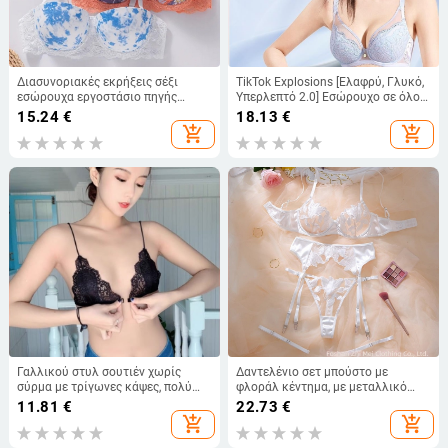
Διασυνοριακές εκρήξεις σέξι
TikTok Explosions [Ελαφρύ, Γλυκό,
εσώρουχα εργοστάσιο πηγής
Υπερλεπτό 2.0] Εσώρουχο σε όλο
δαντέλας σουτιέν εκτύπωσης με
το μήκος, Μεγάλο Στήθος, Μικρό,
15.24
€
18.13
€
ατσάλινο δαχτυλίδι άνετα
Σέξι, Δαντελένιο Σουτιέν
add_shopping_cart
add_shopping_cart
μαζεμένα εσώρουχα χονδρικής
Γαλλικού στυλ σουτιέν χωρίς
Δαντελένιο σετ μπούστο με
σύρμα με τρίγωνες κάψες, πολύ
φλοράλ κέντημα, με μεταλλικό
λεπτή δαντέλα, λεπτές τιράντες,
δαχτυλίδι, 3/4 Cups, λεπτά
11.81
€
22.73
€
όμορφος πίσω, μπροστινό
διαμορφωμένα cups, πίσω
add_shopping_cart
add_shopping_cart
κούμπωμα, για μικρό στήθος
κούμπωμα τριών σειρών,
σταθερές διπλές τιράντες