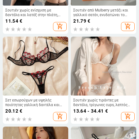
Σουτιέν χωρίς ενίσχυση με
Σουτιέν από Mulberry μετάξι και
δαντέλα και λατέξ στην πλάτη,
γαλλικό σατέν, ενυδατώνει το
κεντήματα και βολάν, λεπτά
δέρμα, ασύρματο, κατά της
11.54
€
21.79
€
καλούπια για το στήθος, νάιλον
χαλάρωσης, άνετο
add_shopping_cart
add_shopping_cart
ύφασμα και επένδυση
Σετ εσωρούχων με υψηλής
Σουτιέν χωρίς τιράντες με
ποιότητας γαλλική δαντέλα και
δαντέλα, τρίγωνες cups, λεπτός
μεταλλικό δαχτυλίδι - ημιδιαφανές
mold, σώμα από νάιλον, επένδυση
20.12
€
13.64 - 34.41
€
σουτιέν, 3/4 Cup, 24088
μοντάλ, ένα κομμάτι σχέδιο
add_shopping_cart
add_shopping_cart