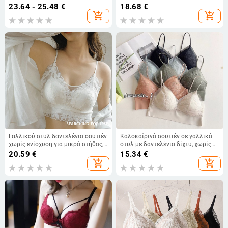
τύπου τριγωνικές чашки, για
23.64 - 25.48
€
18.68
€
μεγάλο στήθος
add_shopping_cart
add_shopping_cart
Γαλλικού στυλ δαντελένιο σουτιέν
Καλοκαίρινό σουτιέν σε γαλλικό
χωρίς ενίσχυση για μικρό στήθος,
στυλ με δαντελένιο δίχτυ, χωρίς
με κύπελλα 3/4, λεπτό
ραφές, λεπτό, ασύρματο, με
20.59
€
15.34
€
μορφοποιημένο κάλυμμα, όμορφη
ιμάντες πίσω
add_shopping_cart
add_shopping_cart
δαντέλα στην πλάτη, τοπ-φορεμα
με αποσπώμενους διπλούς
ιμάντες, μπορεί να φορεθεί και
εξωτερικά