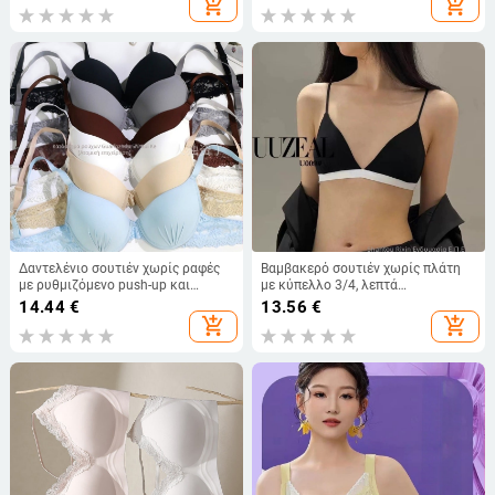
add_shopping_cart
add_shopping_cart
Δαντελένιο σουτιέν χωρίς ραφές
Βαμβακερό σουτιέν χωρίς πλάτη
με ρυθμιζόμενο push-up και
με κύπελλο 3/4, λεπτά
μεταλλικό δαχτυλίδι, άνετη
διαμορφωμένες чашες,
14.44
€
13.56
€
στήριξη και διαμόρφωση του
αποσπώμενες διπλές τιράντες,
add_shopping_cart
add_shopping_cart
κορμιού
διαπνοή και άνεση