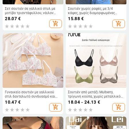
Σετ σουτιέν σε γαλλικό στυλ με
Σουτιέν χωρίς ραφές, με 3/4
μοτίβο τριαντάφυλλου, νάιλον
κάψες, χωρίς διαμορφωμένες
δίχτυ, με μπανέλες, cup 3/4
κάψες, με σταθερές διπλές
28.07
€
15.88
€
τιράντες, βασικό ύφασμα νάιλον
add_shopping_cart
add_shopping_cart
90%, επένδυση σπάντεξ 10%,
κέντημα και δαντέλα
Γυναικείο σουτιέν με γαλλικού
Σουτιέν από μετάξι Mulberry,
στιλ δαντελωτό συνδυασμό και
τρίγωνη κούπα, χωρίς μεταλλικό
vintage δαντέλα με φιόγκο
δαχτυλίδι, λεπτό καλούπι,
10.47
€
18.04 - 24.13
€
αναπνέουσα
add_shopping_cart
add_shopping_cart