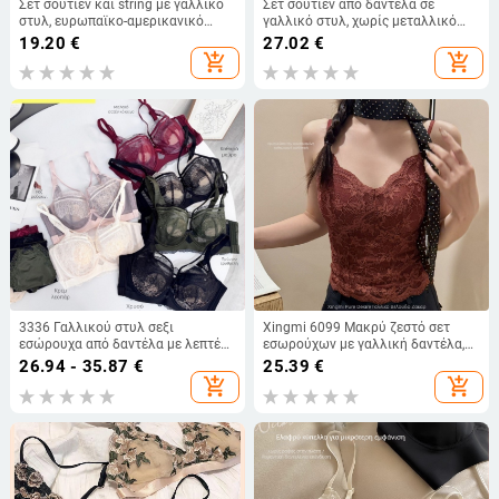
Σετ σουτιέν και string με γαλλικό
Σετ σουτιέν από δαντέλα σε
στυλ, ευρωπαϊκο-αμερικανικό
γαλλικό στυλ, χωρίς μεταλλικό
σχέδιο, διακριτική μαύρη και
πλαίσιο, push-up για μικρό στήθος
19.20
€
27.02
€
χρυσή φλοράλ κέντημα σε
add_shopping_cart
add_shopping_cart
διαφανές τούλι
3336 Γαλλικού στυλ σεξι
Xingmi 6099 Μακρύ ζεστό σετ
εσώρουχα από δαντέλα με λεπτές
εσωρούχων με γαλλική δαντέλα,
επενδύσεις, διαπνέοντα και άνετα,
βαθύ V, επένδυση και τιράντες –
26.94 - 35.87
€
25.39
€
ρυθμιζόμενο σουτιέν
cami σουτιέν
add_shopping_cart
add_shopping_cart