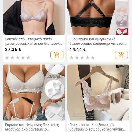
Σουτιέν από μεταξωτό σατέν
Ευρωπαϊκό και αμερικανικό
χωρίς σύρμα, λεπτό και διαπνέον,
διασυνοριακό εσώρουχο Amazon
γαλλικού στυλ εσώρουχα με
Νέο σέξι ριγέ σουτιέν με αγκράφα
27.36
€
14.44
€
αποσπώμενη επένδυση
μπροστά, push-up τυπωμένο
add_shopping_cart
add_shopping_cart
σουτιέν με δαντέλα στην πλάτη
Ευρώπη και Ηνωμένες Πολιτείες
Γαλλικού στυλ σεξουαλικό
διασυνοριακό δαντελένιο
δαντελένιο εσώρουχο για γυναίκες