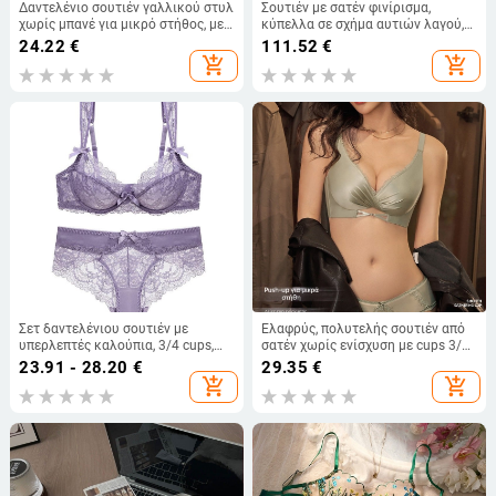
Δαντελένιο σουτιέν γαλλικού στυλ
Σουτιέν με σατέν φινίρισμα,
χωρίς μπανέ για μικρό στήθος, με
κύπελλα σε σχήμα αυτιών λαγού,
ανύψωση και στήριξη, σταθερή
υπερ-λεπτά διαμορφωμένα
24.22
€
111.52
€
εφαρμογή, διαπνέον
κύπελλα, μεταλλικός δαχτύλιος,
add_shopping_cart
add_shopping_cart
τέσσερις σειρές αγκιστρώσεων
στην πλάτη
Σετ δαντελένιου σουτιέν με
Ελαφρύς, πολυτελής σουτιέν από
υπερλεπτές καλούπια, 3/4 cups,
σατέν χωρίς ενίσχυση με cups 3/4,
push-up, γαλλικό στυλ, πίσω διπλό
για μικρό στήθος, μορφοποίηση
23.91 - 28.20
€
29.35
€
κούμπωμα
και χωρίς ραφές στην πλάτη
add_shopping_cart
add_shopping_cart