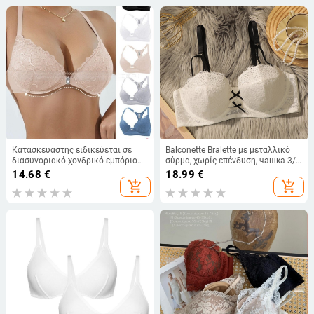
Κατασκευαστής ειδικεύεται σε
Balconette Bralette με μεταλλικό
διασυνοριακό χονδρικό εμπόριο
σύρμα, χωρίς επένδυση, чашка 3/4
σε ευρωπαϊκές και αμερικανικές
με λεπτό μορφοποιημένο κύπελλο,
14.68
€
18.99
€
αγορές, δημοφιλές άνετο σουτιέν
δαντελένιο κέντημα
add_shopping_cart
add_shopping_cart
με γαλλικό δαντέλα και σέξι
δαντέλα, μπροστινό κουμπί,
όμορφο πίσω σουτιέν