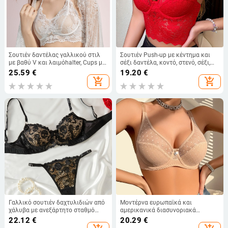
Σουτιέν δαντέλας γαλλικού στιλ
Σουτιέν Push-up με κέντημα και
με βαθύ V και λαιμόhalter, Cups με
σέξι δαντέλα, κοντό, στενό, σέξι,
σχέδιο «αυτιά λαγού», χωρίς
γαλλικό εσώρουχο
25.59
€
19.20
€
σύρμα, ανύψωση και διαμόρφωση
add_shopping_cart
add_shopping_cart
Γαλλικό σουτιέν δαχτυλιδιών από
Μοντέρνα ευρωπαϊκά και
χάλυβα με ανεξάρτητο σταθμό
αμερικανικά διασυνοριακά
έκρηξης δαντέλας σουτιέν
εσώρουχα με κυματιστό σημείο,
22.12
€
20.29
€
κοστούμι Ευρώπη και Ηνωμένες
σέξι γαλλικό σουτιέν, λεπτό, άνετο,