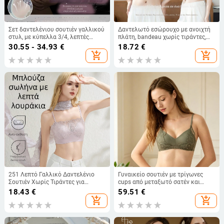
Σετ δαντελένιου σουτιέν γαλλικού
Δαντελωτό εσώρουχο με ανοιχτή
στυλ, με κύπελλα 3/4, λεπτές
πλάτη, bandeau χωρίς τιράντες,
φόρμες, αναπνεύσιμο, στήριξη και
αντί-πτώση, συγκέντρωση μικρού
30.55 - 34.93
€
18.72
€
διαμόρφωση
στήθους, Rabbit Cup, γαλλικού
add_shopping_cart
add_shopping_cart
στυλ γυναικείο εσώρουχο
251 Λεπτό Γαλλικό Δαντελένιο
Γυναικείο σουτιέν με τρίγωνες
Σουτιέν Χωρίς Τιράντες για
cups από μεταξωτό σατέν και
Γυναίκες, Προστασία από Διαρροή,
δαντέλα, άνετο
18.43
€
59.51
€
Όμορφη Πλάτη, wrap σχέδιο
add_shopping_cart
add_shopping_cart