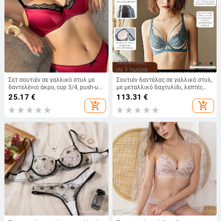
Σετ σουτιέν σε γαλλικό στυλ με
Σουτιέν δαντέλας σε γαλλικό στυλ,
δαντελένιο άκρο, cup 3/4, push-up,
με μεταλλικό δαχτυλίδι, λεπτές
με μεταλλικό δαχτύλι, κύριο
μορφοποιημένες κούπες, τρεις
25.17
€
113.31
€
ύφασμα νάιλον δαντέλα, σταθερές
σειρές κλεισίματος στην πλάτη,
add_shopping_cart
add_shopping_cart
διπλές τιράντες
σταθεροί διπλοί ιμάντες