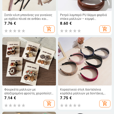
Σατέν κλιπ μπανάνας για γυναίκες
Ρετρό λαμπερό PU δέρμα φαρδιά
με σχέδιο πλισέ σε ανθάκι και
στέκα μαλλιών – κομψό
όγκο στα μαλλιά πίσω από το
καθημερινό αξεσουάρ μαλλιών
7.76
€
8.60
€
κεφάλι, κορεατικό χαλαρό στυλ
add_shopping_cart
add_shopping_cart
Φουρκέτα μαλλιών με
Κορεατικού στυλ δαντελένια
αποξηραμένα φρούτα, χειροποίητη,
κορδέλα μαλλιών με δοντάκια,
διακριτικός σχεδιασμός, κομψό
αντιολισθητική, φαρδιά
7.14
€
7.75
€
ρετρό αξεσουάρ μαλλιών με
add_shopping_cart
add_shopping_cart
βότανα για γυναίκες