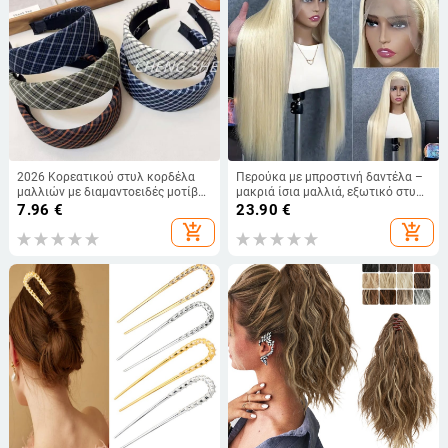
2026 Κορεατικού στυλ κορδέλα
Περούκα με μπροστινή δαντέλα –
μαλλιών με διαμαντοειδές μοτίβο,
μακριά ίσια μαλλιά, εξωτικό στυλ,
για γυναίκες, χειροποίητο
ίνα ανθεκτική στη θερμότητα,
7.96
€
23.90
€
αξεσουάρ μαλλιών
φυσική όψη, φράντζες:
add_shopping_cart
add_shopping_cart
ευθυγραμμίζονται ή κλίνουν