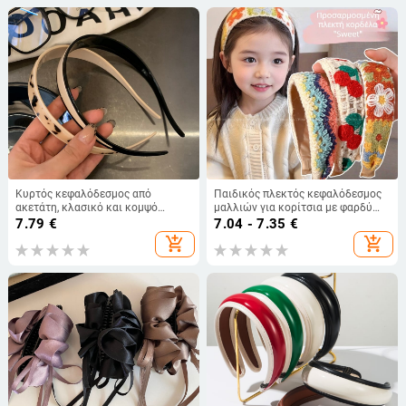
Κυρτός κεφαλόδεσμος από
Παιδικός πλεκτός κεφαλόδεσμος
ακετάτη, κλασικό και κομψό
μαλλιών για κορίτσια με φαρδύ
γαλλικό στυλ, διπλής στρώσης
άκρο, μοντέλο 2025, αξεσουάρ
7.79
€
7.04 - 7.35
€
ρετρό σχέδιο
μαλλιών για φράντζες
add_shopping_cart
add_shopping_cart