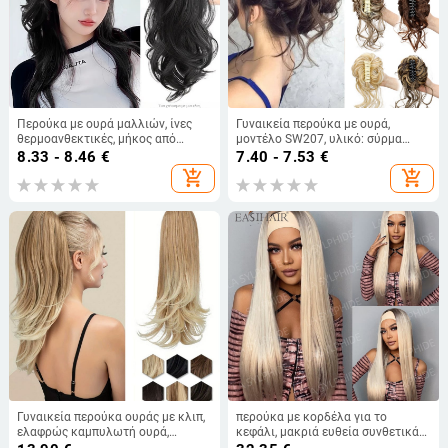
Περούκα με ουρά μαλλιών, ίνες
Γυναικεία περούκα με ουρά,
θερμοανθεκτικές, μήκος από
μοντέλο SW207, υλικό: σύρμα
μεσαίο έως μακρύ, φυσικό στυλ
υψηλής θερμοκρασίας,
8.33 - 8.46
€
7.40 - 7.53
€
καταρράκτη με μπούκλες, μοντέλο
επεξεργασία: μηχανισμός, χωρίς
add_shopping_cart
add_shopping_cart
καταρράκτη ουράς, όχι κατάλληλη
περμανάντ ή βαφή
για βαφή ή περμαν
Γυναικεία περούκα ουράς με κλιπ,
περούκα με κορδέλα για το
ελαφρώς καμπυλωτή ουρά,
κεφάλι, μακριά ευθεία συνθετικά
θερμοανθεκτικό σύρμα
μαλλιά | Μοντέλο HB007-1 | ίνες