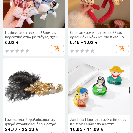
Παιδικό λαστιχάκι μαλλιών σε
Όμορφη γούνινη στέκα μαλλιών με
κορεατικό στυλ με φιόγκο, σχέδιο
αρκουδάκι, κόκκινη, για πλύσιμο
γάτας, για αλογοουρές και
προσώπου και εφαρμογή μάσκας
6.82
€
8.46 - 9.02
€
κότσους
add_shopping_cart
add_shopping_cart
Lowosaiwor Κεφαλόδεσμος με
Zambeja Πρωτότυπος Σχεδιασμός
φτερά στρουθοκαμήλου, ρετρό
Κλιπ Μαλλιών από Ακετατ –
διακόσμηση για μασκέ πάρτι
Γυναικείο, Εκλεπτυσμένο και
24.77 - 25.33
€
10.85 - 11.09
€