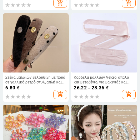
Σύγχρονο
add_shopping_cart
add_shopping_cart
Στέκα μαλλιών βελούδινη με πουά
Κορδέλα μαλλιών Velcro, απαλό
σε γαλλικό ρετρό στυλ, απλή και
και μεταξένιο, για μακιγιάζ και
ευέλικτη για γυναίκες,
περιποίηση μαλλιών, αθλητικό
6.80
€
26.22 - 28.36
€
φθινοπωρινή-χειμερινή συλλογή
κεφαλόδεσμο με μεταξωτό
add_shopping_cart
add_shopping_cart
φουλάρι