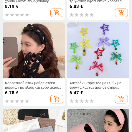
χρυσό λογότυπο, αξεσουάρ
τριγωνική υφασμάτινη κορδέλα
μαλλιών
μαλλιών με φιόγκο και δαντέλα,
8.19
€
6.83
€
γαλλικού στυλ κεφαλόδεσμος για
add_shopping_cart
add_shopping_cart
κορίτσια
Κορεατικού στυλ μαύρη στέκα
Αστεράκι καρφίτσα μαλλιών με
μαλλιών με πλισέ και ευρύ άκρο,
φούντα και χάντρες σε σχήμα
κεφαλόδεσμος σε στυλ κορώνας
καρδιάς, BB κλιπ – γλυκό
6.78
€
6.47
€
για γυναίκες
αξεσουάρ μαλλιών για παιδιά
add_shopping_cart
add_shopping_cart