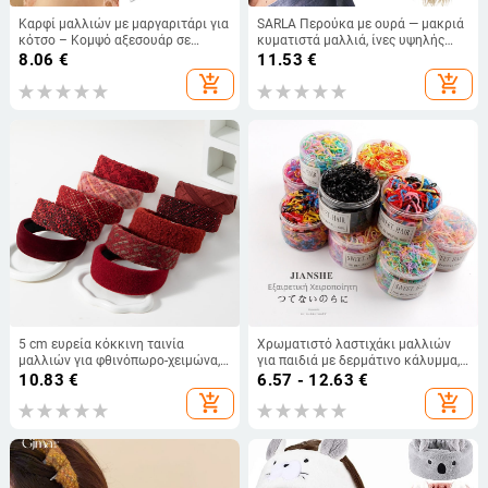
Καρφί μαλλιών με μαργαριτάρι για
SARLA Περούκα με ουρά — μακριά
κότσο – Κομψό αξεσουάρ σε
κυματιστά μαλλιά, ίνες υψηλής
αρχαϊκό στυλ για κινεζικό φόρεμα
θερμοκρασίας, κλιπ σύνδεσης,
8.06
€
11.53
€
Μοντέλο P064
add_shopping_cart
add_shopping_cart
5 cm ευρεία κόκκινη ταινία
Χρωματιστό λαστιχάκι μαλλιών
μαλλιών για φθινόπωρο-χειμώνα,
για παιδιά με δερμάτινο κάλυμμα,
κομψή γυναικεία vintage κορδέλα
φιλικό προς τα μαλλιά, μαύρο μιας
10.83
€
6.57 - 12.63
€
για τα μαλλιά, χειροποίητο
χρήσης
add_shopping_cart
add_shopping_cart