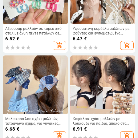
Αξεσουάρ μαλλιών σε κορεατικό
Υφασμάτινη κορδέλα μαλλιών με
στυλ με άνθη πέντε πετάλων σε
φούντες και ενσωματωμένα
απόχρωση scallion-powder και
δόντια, αντιολισθητική,
6.52
€
6.47
€
διπλό ελαστικό για πλέξιμο
κατάλληλη για πλύσιμο προσώπου
add_shopping_cart
add_shopping_cart
και καθημερινή χρήση; κορδέλα
μαλλιών, λαστιχάκι και κλιπ
μαλλιών
Μπλε καρό λαστιχάκι μαλλιών,
Καφέ λαστιχάκι μαλλιών με
τετράγωνο σχήμα, για γυναίκες,
λουλούδι για παιδιά, απαλό στα
2026 νέα μόδα, υψηλή
μαλλιά, αξεσουάρ μαλλιών για
6.68
€
6.91
€
ελαστικότητα
μωρά, στιλ Maillard, πολυτελές
add_shopping_cart
add_shopping_cart
λαστιχάκι για αλογοουρά