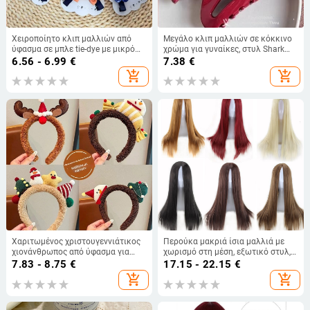
Χειροποίητο κλιπ μαλλιών από
Μεγάλο κλιπ μαλλιών σε κόκκινο
ύφασμα σε μπλε tie-dye με μικρό
χρώμα για γυναίκες, στυλ Shark
λουλούδι – παιδικό αξεσουάρ
Clip στην πίσω περιοχή του
6.56 - 6.99
€
7.38
€
κεφαλιού
add_shopping_cart
add_shopping_cart
Χαριτωμένος χριστουγεννιάτικος
Περούκα μακριά ίσια μαλλιά με
χιονάνθρωπος από ύφασμα για
χωρισμό στη μέση, εξωτικό στυλ,
πλύσιμο προσώπου, καρτούν
ίνες ανθεκτικές σε υψηλές
7.83 - 8.75
€
17.15 - 22.15
€
αξεσουάρ μαλλιών για γυναίκες
θερμοκρασίες, μακριές φράντζες,
add_shopping_cart
add_shopping_cart
μοντέλο 20221103Wig-straight
hair