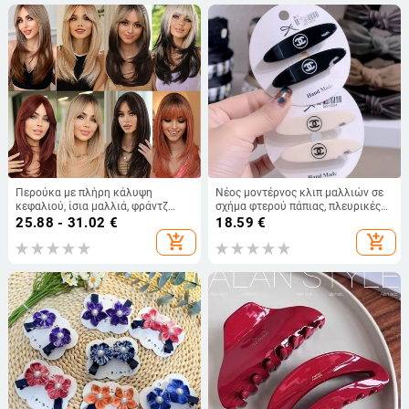
Περούκα με πλήρη κάλυψη
Νέος μοντέρνος κλιπ μαλλιών σε
κεφαλιού, ίσια μαλλιά, φράντζ
σχήμα φτερού πάπιας, πλευρικές
τύπου οκτώ χαρακτήρων,
φράντζες, κορεατικά γράμματα
25.88 - 31.02
€
18.59
€
θερμοανθεκτικά συνθετικά
add_shopping_cart
add_shopping_cart
ινώματα, ευρωπαϊκό-αμερικάνικο
στυλ