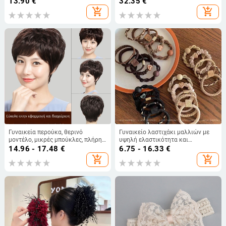
13.90
€
32.35
€
ανθεκτικές στη θερμοκρασία |
add_shopping_cart
add_shopping_cart
μπορεί να βαφτεί
Γυναικεία περούκα, θερινό
Γυναικείο λαστιχάκι μαλλιών με
μοντέλο, μικρές μπούκλες, πλήρης
υψηλή ελαστικότητα και
κάλυψη κεφαλιού, συνθετικό
ανθεκτικότητα, μίνιμαλ κομψό
14.96 - 17.48
€
6.75 - 16.33
€
μετάξι
αξεσουάρ για αλογοουρά
add_shopping_cart
add_shopping_cart