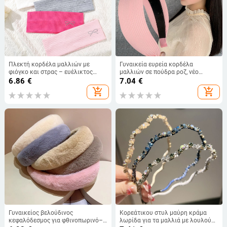
Πλεκτή κορδέλα μαλλιών με
Γυναικεία ευρεία κορδέλα
φιόγκο και στρας – ευέλικτος
μαλλιών σε πούδρα ροζ, νέο
αξεσουάρ μαλλιών για χορό
μοντέλο 2025, γλυκό στυλ,
6.86
€
7.04
€
δρόμου
αξεσουάρ μαλλιών
add_shopping_cart
add_shopping_cart
Γυναικείος βελούδινος
Κορεάτικου στυλ μαύρη κράμα
κεφαλόδεσμος για φθινοπωρινό–
λωρίδα για τα μαλλιά με λουλούδι