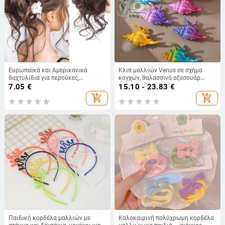
Ευρωπαϊκά και Αμερικανικά
Κλιπ μαλλιών Venus σε σχήμα
δαχτυλίδια για περούκες,
κογχών, θαλασσινό αξεσουάρ
μοντέρνες τσάντες μαλλιών,
μαλλιών, κλιπ για το πίσω μέρος
7.05
€
15.10 - 23.83
€
κορδέλες με σφαιρίδια, φυσικά
του κεφαλιού, χειροποίητο
add_shopping_cart
add_shopping_cart
αφράτες και ακατάστατες μακριές
πλεξούδες για γένια, περούκες,
δαχτυλίδια για αλογοουρά
Παιδική κορδέλα μαλλιών με
Καλοκαιρινή πολύχρωμη κορδέλα