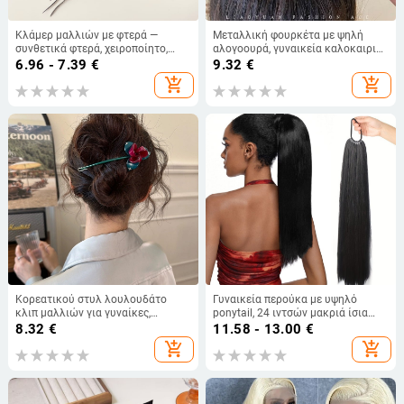
Κλάμερ μαλλιών με φτερά —
Μεταλλική φουρκέτα με ψηλή
συνθετικά φτερά, χειροποίητο,
αλογοουρά, γυναικεία καλοκαιρινή
κλάμερ με κράτημα, για γυναίκες
φουρκέτα με κλιπ μαλλιών για το
6.96 - 7.39
€
9.32
€
κεφάλι 2022, νέα κομμωτική με
add_shopping_cart
add_shopping_cart
κλιπ μαλλιών υψηλής ποιότητας
Κορεατικού στυλ λουλουδάτο
Γυναικεία περούκα με υψηλό
κλιπ μαλλιών για γυναίκες,
ponytail, 24 ιντσών μακριά ίσια
δίχρωμο σχέδιο στο πίσω μέρος
ουρά, ευρωπαϊκό/αμερικανικό
8.32
€
11.58 - 13.00
€
του κεφαλιού, γλυκό και κομψό
στυλ, ίνες ανθεκτικές στη
add_shopping_cart
add_shopping_cart
αξεσουάρ μαλλιών
θερμότητα