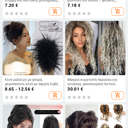
στέμμα και δοντάκια, μονόχρωμη,
μαλλιών για παιδιά – φιόγκος,
γλυκό αξεσουάρ πριγκίπισσας
υψηλής ελαστικότητας, απαλό στα
7.20
€
7.18
€
μαλλιά
add_shopping_cart
add_shopping_cart
Κλιπ μαλλιών με φτερά,
Μακριά κυματιστή περούκα για
χειροποίητο, κλιπ με σφιχτή λαβή,
γυναίκες, φουσκωμένο δυτικό
ενθέτης από κράμα βολφραμίου,
στυλ με αφρικανικές μπούκλες,
8.65 - 12.56
€
30.01
€
Old Money στυλ
θερμοανθεκτικές ίνες
add_shopping_cart
add_shopping_cart