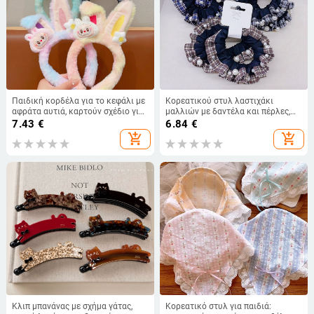
Παιδική κορδέλα για το κεφάλι με
Κορεατικού στυλ λαστιχάκι
αφράτα αυτιά, καρτούν σχέδιο για
μαλλιών με δαντέλα και πέρλες,
πλύσιμο προσώπου
ύφασμα ice silk, καρό σχέδιο,
7.43
€
6.84
€
ζευγάρι λαστιχάκια για χαμηλή
add_shopping_cart
add_shopping_cart
αλογοουρά, ελαστική ταινία
Κλιπ μπανάνας με σχήμα γάτας,
Κορεατικό στυλ για παιδιά: