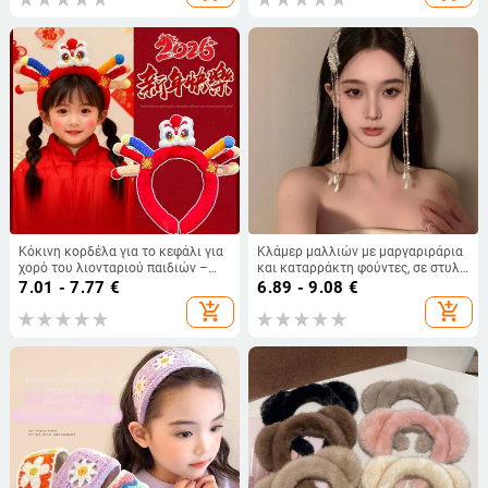
Κόκινη κορδέλα για το κεφάλι για
Κλάμερ μαλλιών με μαργαριράρια
χορό του λιονταριού παιδιών –
και καταρράκτη φούντες, σε στυλ
κινεζικό στυλ, έτος 2026, για
νεοκινεζικό, για γυναίκες
7.01 - 7.77
€
6.89 - 9.08
€
παραστάσεις και φωτογράφηση
add_shopping_cart
add_shopping_cart