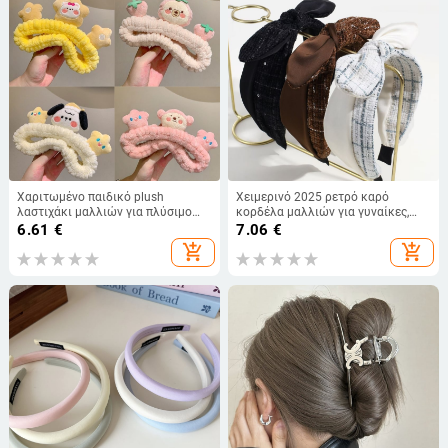
Χαριτωμένο παιδικό plush
Χειμερινό 2025 ρετρό καρό
λαστιχάκι μαλλιών για πλύσιμο
κορδέλα μαλλιών για γυναίκες,
προσώπου – καρτούν
κορεατικού στυλ αξεσουάρ
6.61
€
7.06
€
κεφαλόδεσμος, αντιολισθητικό,
μαλλιών, με ευρύ αντιολισθητικό
add_shopping_cart
add_shopping_cart
κομψό αξεσουάρ εξόδου
άκρο για πλύσιμο προσώπου