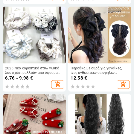
2025 Νέο κορεατικό στυλ γλυκό
Περούκα με ουρά για γυναίκες,
λαστιχάκι μαλλιών από ύφασμα
ίνες ανθεκτικές σε υψηλές
καρό με φλοράλ σχέδιο για
θερμοκρασίες, Μηχανισμός
6.76 - 9.98
€
12.58
€
μαθήτριες
κατασκευής, Μοντέλο 7094
add_shopping_cart
add_shopping_cart