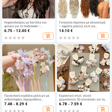
Κεφαλόδεσμος με δαντέλα και
Γυναικεία περούκα με αλογοουρά
φιόγκο για το Halloween –
– αφράτα μαλλιά, κλιπ για
αξεσουάρ μαλλιών cosplay
στερέωση, θερμοανθεκτική,
6.75 - 12.40
€
14.10
€
ευρωπαϊκό/αμερικάνικο στυλ
add_shopping_cart
add_shopping_cart
Πριγκιπική κορδέλα μαλλιών με
Κορεατικό στυλ: γλυκό
ανθοστεφάνι, παραμυθένιο
χειροποίητο 3D κουνελάκι για τα
αρχαιοελληνικό στυλ για κορίτσια
μαλλιά από ύφασμα, ραμμένο και
7.48 - 8.29
€
6.78 - 7.59
€
γεμιστό, καρτούν ζωάκι για τα
add_shopping_cart
add_shopping_cart
μαλλιά