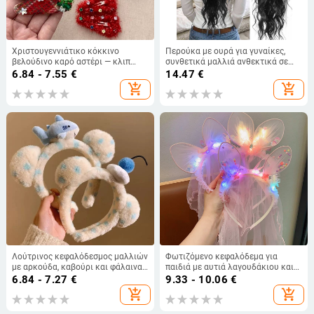
Χριστουγεννιάτικο κόκκινο
Περούκα με ουρά για γυναίκες,
βελούδινο καρό αστέρι — κλιπ
συνθετικά μαλλιά ανθεκτικά σε
μαλλιών για κορίτσια, με μοτίβο
υψηλές θερμοκρασίες, μοντέλο
6.84 - 7.55
€
14.47
€
καρδιάς-δέντρου με χάντρες και
Py541, τεχνολογία επεξεργασίας
add_shopping_cart
add_shopping_cart
σταγόνα νερού
μηχανισμού
Λούτρινος κεφαλόδεσμος μαλλιών
Φωτιζόμενο κεφαλόδεμα για
με αρκούδα, καβούρι και φάλαινα
παιδιά με αυτιά λαγουδάκιου και
– γλυκό αξεσουάρ για κορίτσια
βέλο – αξεσουάρ μαλλιών
6.84 - 7.27
€
9.33 - 10.06
€
πριγκίπισσας
add_shopping_cart
add_shopping_cart