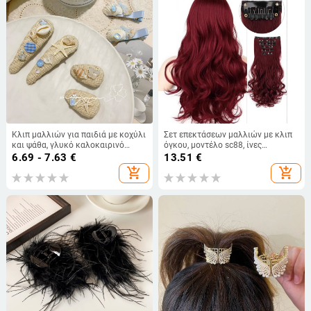
Κλιπ μαλλιών για παιδιά με κοχύλι
Σετ επεκτάσεων μαλλιών με κλιπ
και ψάθα, γλυκό καλοκαιρινό
όγκου, μοντέλο sc88, ίνες
αξεσουάρ παραλίας με
ανθεκτικές σε υψηλή
6.69 - 7.63
€
13.51
€
διακοσμητικό θαλάσσιου αστεριού
θερμοκρασία, μήκος κλώνου 13 εκ
add_shopping_cart
add_shopping_cart