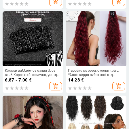
add_shopping_cart
add_shopping_cart
χειμερινό αξεσουάρ μαλλιών
Κλάμερ μαλλιών σε σχήμα U, σε
Περούκα με ουρά, σγουρή τρίχα;
στυλ Κορεατικό-Ιαπωνικό, για τη
Υλικό: σύρμα ανθεκτικό στη
στερέωση αδέσποτων μαλλιών και
θερμοκρασία; Διαδικασία:
6.87 - 7.00
€
14.28
€
φράντζ, γλυκό πλευρικό κλιπ
μηχανισμός; Βαφή/περμανάντ
add_shopping_cart
add_shopping_cart
επιτρέπονται