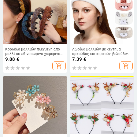
Κορδέλα μαλλιών πλεγμένη από
Λωρίδα μαλλιών με κέντημα
μαλλί σε φθινοπωρινό-χειμερινό
αρκούδας και καρτούν, βελούδινο
ύφος Maillard, πολυτελές
κοράλλι, φαρδιά, για πλύσιμο
9.08
€
7.39
€
γυναικείο αξεσουάρ μαλλιών
προσώπου και spa
add_shopping_cart
add_shopping_cart