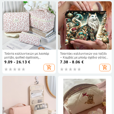
Τσάντα καλλυντικών με λεοπάρ
Τσαντάκι καλλυντικών για ταξίδι
μοτίβο, quilted σχεδίαση,
– Καμβάς με μποέμ σχέδιο γάτας
μονωμένη, πολύ ελαφριά, με
και διαμαντιού, αναπνεύσιμο,
9.09 - 26.13
€
7.38 - 8.06
€
μεγάλη χωρητικότητα, φορητή
unisex, στυλ δρόμου, καθημερινός
add_shopping_cart
add_shopping_cart
οργανωτής