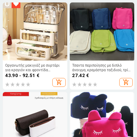
Οργανωτής μακιγιάζ με συρτάρι
Τσαντα περιποίησης με διπλό
για κραγιόν και φροντίδα
άνοιγμα, κρεμάστρα ταξιδιού, τρία
δέρματος — ανθεκτικό στη σκόνη,
διαμερίσματα, νάιλον εξωτερικό
43.90 - 92.51
€
27.42
€
με μεγάλη χωρητικότητα
και εσωτερικό, αδιάβροχη
add_shopping_cart
add_shopping_cart