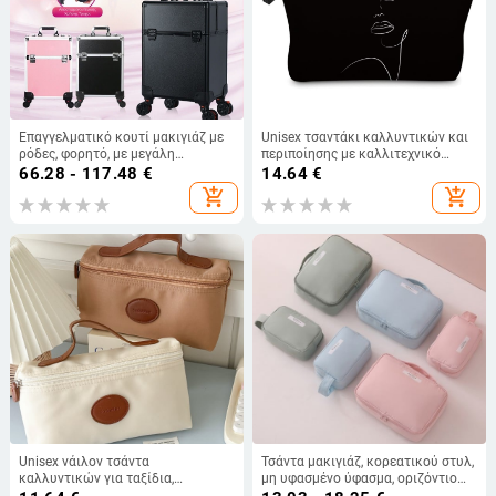
Επαγγελματικό κουτί μακιγιάζ με
Unisex τσαντάκι καλλυντικών και
ρόδες, φορητό, με μεγάλη
περιποίησης με καλλιτεχνικό
χωρητικότητα, κλειδωτό, για
σχέδιο προσώπου σε γραμμικό
66.28 - 117.48
€
14.64
€
μανικιούρ, τατουάζ και κομμωτική
στυλ, εξωτερικό πολυεστέρας και
add_shopping_cart
add_shopping_cart
επένδυση πολυεστέρα
Unisex νάιλον τσάντα
Τσάντα μακιγιάζ, κορεατικού στυλ,
καλλυντικών για ταξίδια,
μη υφασμένο ύφασμα, οριζόντιο
επένδυση πολυεστέρα, υπερ-
τετράγωνο σχήμα, φερμουάρ