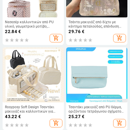
Νεσεσέρ καλλυντικών από PU
Τσάντα μακιγιάζ από δίχτυ με
υλικό, γεωμετρικό μοτίβο,
κέντημα πεταλούδας, επένδυση
επένδυση πολυεστέρα, φορητό,
νάιλον, φερμουάρ κλείσιμο, άνοιξη
22.84
€
29.76
€
unisex σχεδιασμός.
2025
add_shopping_cart
add_shopping_cart
Rosyposy Soft Design Τσαντάκι
Τσαντάκι μακιγιάζ από PU δέρμα,
μακιγιάζ και καλλυντικών για
οριζόντιου τετράγωνου σχήματος,
ταξίδια - Εξωτερικό ύφασμα,
χωρητικότητας κάτω από 20
43.22
€
25.27
€
Εσωτερική επένδυση πολυεστέρα,
λίτρα, με φερμουάρ και εσωτερικό
add_shopping_cart
add_shopping_cart
Αναπνεύσιμη, Για άνδρες και
λαμιναρισμένο θήκη με φερμουάρ
γυναίκες