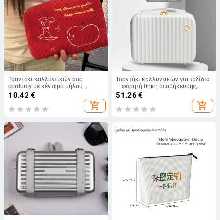
Τσαντάκι καλλυντικών από
Τσαντάκι καλλυντικών για ταξίδια
corduroy με κέντημα μήλου,
— φορητή θήκη αποθήκευσης,
μεγάλη χωρητικότητα,
πολυεστέρας εξωτερικά, επένδυση
10.42
€
51.26
€
τρισδιάστατη αποθήκευση,
ABS, οικιακή χρήση αποθήκευσης,
add_shopping_cart
add_shopping_cart
κατάλληλο για ταξίδια
στυλ ώριμης γυναίκας.