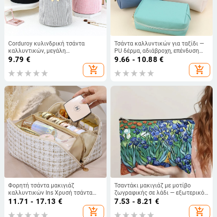
Corduroy κυλινδρική τσάντα
Τσάντα καλλυντικών για ταξίδι —
καλλυντικών, μεγάλη
PU δέρμα, αδιάβροχη, επένδυση
χωρητικότητα, ενιαίο σχέδιο,
πολυεστέρα, unisex, φορητή
9.79
€
9.66 - 10.88
€
επένδυση πολυεστέρα, Xingbiao
add_shopping_cart
add_shopping_cart
Φορητή τσάντα μακιγιάζ
Τσαντάκι μακιγιάζ με μοτίβο
καλλυντικών Ins Χρυσή τσάντα
ζωγραφικής σε λάδι — εξωτερικό
μαξιλαριού από μετάξι καρό
καμβάς, επένδυση από καμβά,
11.71 - 17.13
€
7.53 - 8.21
€
Τσάντα μαξιλαριού ταξιδιού
διαπνέουσα
add_shopping_cart
add_shopping_cart
Τσάντα τουαλέτας μεγάλης