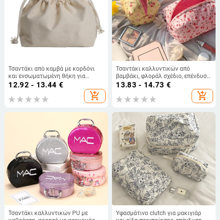
Τσαντάκι από καμβά με κορδόνι
Τσαντάκι καλλυντικών από
και ενσωματωμένη θήκη για
βαμβάκι, φλοράλ σχέδιο, επένδυση
γυναίκες — καθημερινή χρήση;
από βαμβάκι, διαχωρισμός στεγνά/
12.92 - 13.44
€
13.83 - 14.73
€
Κωδικός προϊόντος 4ktb5xmg;
υγρά, για γυναίκες, καθημερινή
add_shopping_cart
add_shopping_cart
Υλικό: Άλλο; Εσωτερική επένδυση:
χρήση
Άλλο
Τσαντάκι καλλυντικών PU με
Υφασμάτινο clutch για μακιγιάρ