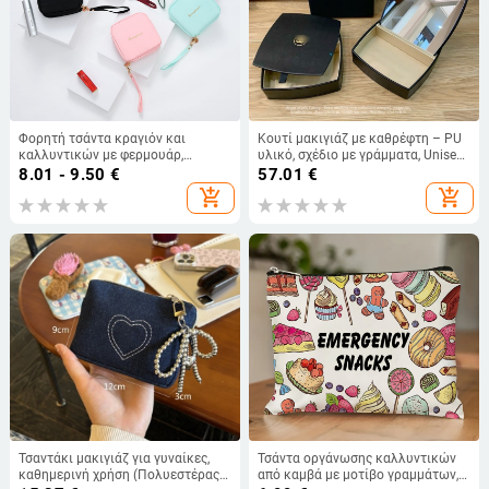
Φορητή τσάντα κραγιόν και
Κουτί μακιγιάζ με καθρέφτη – PU
καλλυντικών με φερμουάρ,
υλικό, σχέδιο με γράμματα, Unisex,
πολυεστερικό υλικό, αδιάβροχη
για ταξίδια αναψυχής
8.01 - 9.50
€
57.01
€
και ανθεκτική, επεκτάσιμη, με
add_shopping_cart
add_shopping_cart
μεγάλη χωρητικότητα για
μακιγιάρ
Τσαντάκι μακιγιάζ για γυναίκες,
Τσάντα οργάνωσης καλλυντικών
καθημερινή χρήση (Πολυεστέρας;
από καμβά με μοτίβο γραμμάτων,