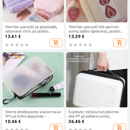
Τσαντάκι μακιγιάζ με χειρολαβή,
Τσαντάκι μακιγιάζ από ψεύτικη
ιαπωνικού στυλ, με μεγάλη
γούνα, σχέδιο φράουλας, μεγάλη
χωρητικότητα και εσωτερικά
χωρητικότητα, φορητό, με
13.61
€
13.39
€
διαμερίσματα για περιποίηση
φερμουάρ
add_shopping_cart
add_shopping_cart
δέρματος και καθημερινά είδη,
φορητό, πολυεστερικό με
φερμουάρ
Τσάντα αποθήκευσης καλλυντικών
Συμπαγής ταξιδιωτική βαλίτσα
TPU με διπλά φερμουάρ –
από PP με ροδάκια μονής
Μονόχρωμη, επένδυση TPU,
κατεύθυνσης, κλείσιμο με
10.46
€
36.46
€
αδιάβροχη, καθημερινή χρήση
φερμουάρ, αδιάβροχη και
add_shopping_cart
add_shopping_cart
εξαιρετικά ελαφριά, διαχωρισμός