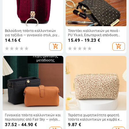
Βελούδινη τσάντα καλλυντικών
Τσαντάκι καλλυντικών με πουά -
για ταξίδια — γυναικείο στυλ, ριγέ
PU Υλικό, Εσωτερική επένδυση
σχέδιο, επένδυση πολυεστέρα
από καμβά, Αποθήκευση για
14.16
€
15.49 - 19.23
€
ταξίδια, Άνοιξη 2025
add_shopping_cart
add_shopping_cart
Γυναικεία τσάντα καλλυντικών και
Τεράστια χωρητικότητα φορητή
περιποίησης από Fair Sky — γνήσιο
τσάντα καλλυντικών με καμβά και
δέρμα, επένδυση πολυεστέρα,
επένδυση PU, αδιάβροχη, unisex,
37.52 - 44.90
€
9.87
€
δέρμα πρώτης στρώσης
αστικός μινιμαλιστικός