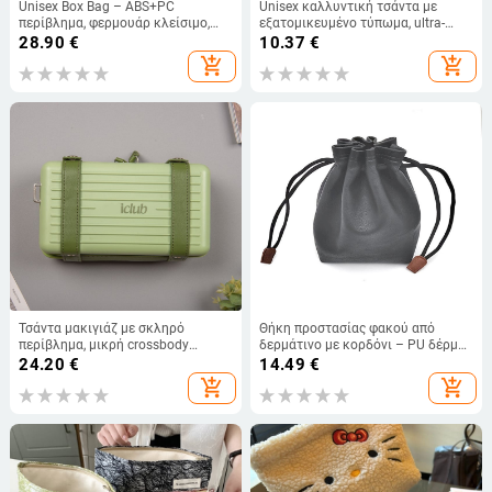
Unisex Box Bag – ABS+PC
Unisex καλλυντική τσάντα με
περίβλημα, φερμουάρ κλείσιμο,
εξατομικευμένο τύπωμα, ultra-
αδιάβροχο, εξαιρετικά ελαφρύ, PU
light, μονοστρώδης σχεδιασμός,
28.90
€
10.37
€
επένδυση
εξωτερικό από πολυεστέρα με
add_shopping_cart
add_shopping_cart
επένδυση από πολυεστέρα
Τσάντα μακιγιάζ με σκληρό
Θήκη προστασίας φακού από
περίβλημα, μικρή crossbody
δερμάτινο με κορδόνι – PU δέρμα,
τσάντα, Υλικό PP, Φερμουάρ,
πολυεστερική επένδυση,
24.20
€
14.49
€
Εσωτερική επένδυση από καμβά
αδιάβροχη, unisex, μάρκα YX,
add_shopping_cart
add_shopping_cart
Άνοιξη 2023