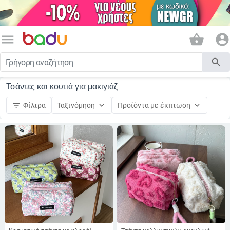
menu
shopping_basket
account_circle
search
Τσάντες και κουτιά για μακιγιάζ
filter_list
keyboard_arrow_down
keyboard_arrow_down
Φίλτρα
Ταξινόμηση
Προϊόντα με έκπτωση