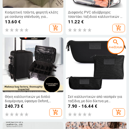
Κοσμητική τσάντα, φορητή κλάτς
Διαφανής PVC αδιάβροχος
με corduroy επένδυση, για
τσαντάκι ταξιδιού καλλυντικών με
γυναίκες, μάρκα Unique,
διαχωρισμό στεγνό-υγρό, ελαφρύ,
13.60
€
11.22
€
καθημερινή χρήση
unisex
add_shopping_cart
add_shopping_cart
search
Αναζήτηση
Θήκη καλλυντικών με διπλό
Σετ καλλυντικών από νεοπρέν για
διαμέρισμα, ύφασμα Oxford,
ταξίδια, με δύο δίκτυα με
περιστρεφόμενοι τροχοί,
φερμουάρ, αδιάβροχο
240.73
€
7.90 - 16.44
€
τηλεσκοπική λαβή, φερμουάρ
add_shopping_cart
add_shopping_cart