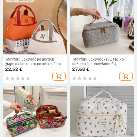
Τσαντάκι μακιγιάζ με μεγάλη
Τσαντάκι μακιγιάζ - εξωτερικό
χωρητικότητα και κατασκευή από
πολυεστέρα, επένδυση PU,
καμβά, αδιάβροχο, εξαιρετικά
αδιάβροχη και κατάλληλη για
22.52
€
27.68
€
ελαφρύ, ανθεκτικό στη φθορά και
αποθήκευση για γυναίκες, Hina
add_shopping_cart
add_shopping_cart
διαχωρισμό στεγνού-υγρού.
Comfort