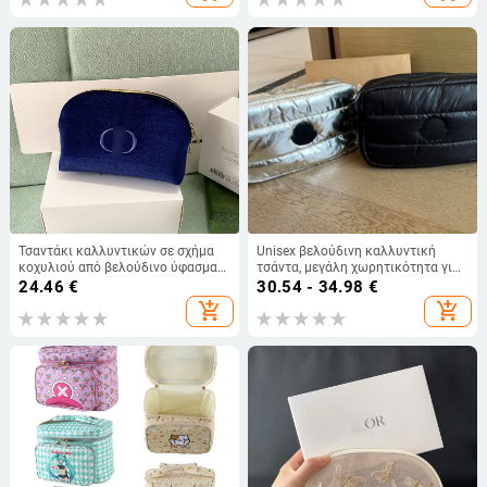
στεγνών-υγρών
Τσαντάκι καλλυντικών σε σχήμα
Unisex βελούδινη καλλυντική
κοχυλιού από βελούδινο ύφασμα
τσάντα, μεγάλη χωρητικότητα για
με κέντητο λογότυπο, ελαφρύ,
καθημερινή χρήση, χειμώνας 2024
24.46
€
30.54 - 34.98
€
επένδυση πολυεστέρα
add_shopping_cart
add_shopping_cart