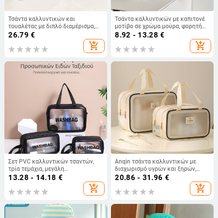
Τσάντα καλλυντικών και
Τσάντα καλλυντικών με καπιτονέ
τουαλέτας με διπλό διαμέρισμα,
μοτίβο σε χρώμα μούρα, φορητή
χειρολαβή, PU δέρμα, φλοράλ
τσάντα αποθήκευσης Four Seasons
26.79
€
8.92 - 13.28
€
μοτίβο, αστικός μινιμαλισμός,
Fresh για κορίτσια, μεγάλης
add_shopping_cart
add_shopping_cart
unisex, για αποθήκευση σε ταξίδια
χωρητικότητας, για κορίτσια
Σετ PVC καλλυντικών τσαντών,
Anqin τσάντα καλλυντικών με
τρία τεμάχια, μεγάλη
διαχωρισμό υγρών και ξηρών,
χωρητικότητα, αδιάβροχο και
ταξιδιωτική, πολυλειτουργική PU
13.28 - 14.18
€
20.86 - 31.96
€
διαφανές PU τσαντάκι
καλλυντική τσάντα
add_shopping_cart
add_shopping_cart
περιποίησης με διαχωρισμούς,
φορητή αποθήκευση