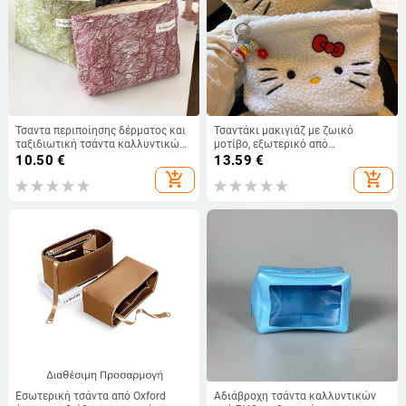
Τσαντα περιποίησης δέρματος και
Τσαντάκι μακιγιάζ με ζωικό
ταξιδιωτική τσάντα καλλυντικών
μοτίβο, εξωτερικό από
– πολυεστέρας, γεωμετρικό
πολυεστέρα, επένδυση από νάιλον,
10.50
€
13.59
€
σχέδιο, επένδυση από καμβά, στυλ
κλείσιμο με φερμουάρ, φορητό και
add_shopping_cart
add_shopping_cart
λογοτεχνίας και εθνικού
διπλωτό
χαρακτήρα τέχνης, unisex
Εσωτερική τσάντα από Oxford
Αδιάβροχη τσάντα καλλυντικών