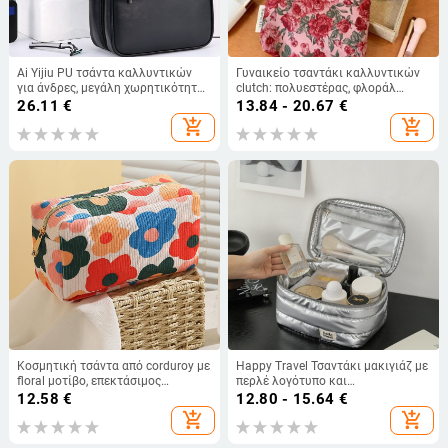
Ai Yijiu PU τσάντα καλλυντικών
Γυναικείο τσαντάκι καλλυντικών
για άνδρες, μεγάλη χωρητικότητα,
clutch: πολυεστέρας, φλοράλ
διαχωρισμένα διαμερίσματα,
τζακάρντ μοτίβο, επένδυση από
26.11
€
13.84 - 20.67
€
αδιάβροχη
καμβά, μάρκα YETONADO
add_shopping_cart
add_shopping_cart
Κοσμητική τσάντα από corduroy με
Happy Travel Τσαντάκι μακιγιάζ με
floral μοτίβο, επεκτάσιμος
περλέ λογότυπο και
αποθηκευτικός χώρος,
προσαρμοσμένο σχέδιο,
12.58
€
12.80 - 15.64
€
πολυεστερική επένδυση
πολυεστερικός οργανωτής
add_shopping_cart
add_shopping_cart
μακιγιάζ για ταξίδια με μεγάλο
χώρο αποθήκευσης