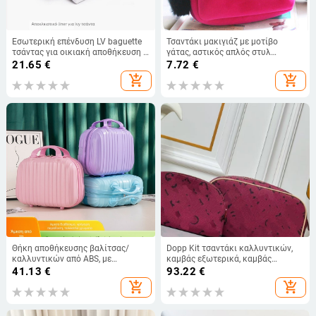
Εσωτερική επένδυση LV baguette
Τσαντάκι μακιγιάζ με μοτίβο
τσάντας για οικιακή αποθήκευση –
γάτας, αστικός απλός στυλ
αδιάβροχη, εξαιρετικά ελαφριά,
γυναικείο clutch, επένδυση
21.65
€
7.72
€
αντιβακτηριακή, ανθεκτική στη
πολυεστέρα, καθημερινή χρήση
add_shopping_cart
add_shopping_cart
φθορά
Θήκη αποθήκευσης βαλίτσας/
Dopp Kit τσαντάκι καλλυντικών,
καλλυντικών από ABS, με
καμβάς εξωτερικά, καμβάς
επέκταση, άνοιγμα με φερμουάρ,
επένδυση, σχήματος κοχύλι, μάρκα
41.13
€
93.22
€
τροχοί μονής κατεύθυνσης,
L's family
add_shopping_cart
add_shopping_cart
κατάλληλη για άνδρες και
γυναίκες