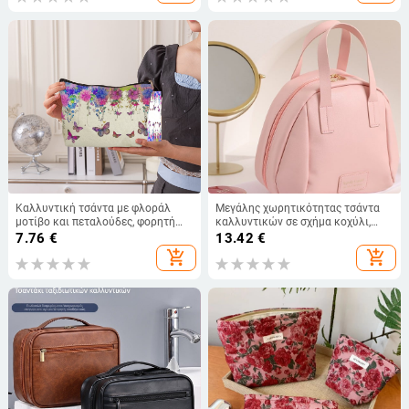
χωρητικότητας Τσάντα
αποθήκευσης κραγιόν
Καλλυντική τσάντα με φλοράλ
Μεγάλης χωρητικότητας τσάντα
μοτίβο και πεταλούδες, φορητή
καλλυντικών σε σχήμα κοχύλι,
και κομψή οργάνωση μακιγιάζ και
αδιάβροχη, φορητή, πλενόμενη,
7.76
€
13.42
€
περιποίησης, πολυχρηστική
αποθήκευση πινέλων μακιγιάζ και
add_shopping_cart
add_shopping_cart
καλλυντικών