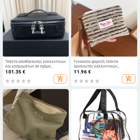
Τσάντα αποθήκευσης καλλυντικών
Γυναικεία φορητή τσάντα-
και κοσμημάτων σε σχήμα
οργανωτής καλλυντικών,
σταυρού, vintage δερμάτινη,
εξωτερικά πολυεστερικό με
101.35
€
11.96
€
φορητή για οικιακή χρήση, δέρμα
επένδυση πολυεστέρα, κλείσιμο με
add_shopping_cart
add_shopping_cart
πρώτου στρώματος, unisex
φερμουάρ, επεκτάσιμη και
αποθηκεύσιμη