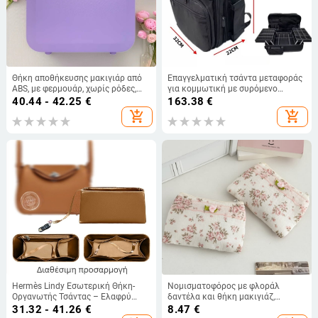
Θήκη αποθήκευσης μακιγιάρ από
Επαγγελματική τσάντα μεταφοράς
ABS, με φερμουάρ, χωρίς ρόδες,
για κομμωτική με συρόμενο
700 g, με συνδυαστικό κλείδωμα
συρτάρι και ρυθμιζόμενους
40.44 - 42.25
€
163.38
€
διαχωριστές, Oxford ύφασμα,
add_shopping_cart
add_shopping_cart
Unisex, φερμουάρ
Hermès Lindy Εσωτερική Θήκη-
Νομισματοφόρος με φλοράλ
Οργανωτής Τσάντας – Ελαφρύ
δαντέλα και θήκη μακιγιάζ,
Οργανωτής Βελούδο με Μεταξωτή
ελαφρύ πολυεστέρας, μοτίβο
31.32 - 41.26
€
8.47
€