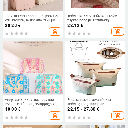
Τσαντάκι για προσωπική φροντίδα
Τσάντα καλλυντικών και ειδών
και μακιγιάζ, υλικό από φιλμ με
περιποίησης με εκτύπωση
αίσθηση δέρματος, μεγάλη
αρκούδας, μεγάλη χωρητικότητα,
20.28
€
22.12
€
χωρητικότητα, αδιάβροχο, Unisex
βαμβακερό υλικό με επένδυση από
add_shopping_cart
add_shopping_cart
βαμβάκι, αδιάβροχη, Youzhi μάρκα
Διαφανές καλλυντικό τσαντάκι
Εσωτερικός οργανωτής για
PVC με εκτύπωση, αδιάβροχο και
τσάντες Longchamp με
φορητό, με μεγάλη χωρητικότητα
διαχωριστικά και αλυσίδα
10.00
€
22.15 - 27.80
€
για καλλυντικά και είδη
add_shopping_cart
add_shopping_cart
περιποίησης – κατάλληλο για
ταξίδια