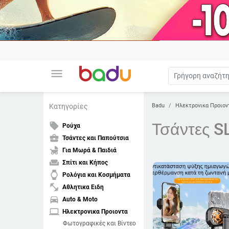
menu
Badu
Ηλεκτρονικα Προιον
Κατηγορίες
Τσάντες S
local_offer
Ρούχα
business_center
Τσάντες και Παπούτσια
child_friendly
Για Μωρά & Παιδιά
weekend
Σπίτι και Κήπος
watch
Ρολόγια και Κοσμήματα
fitness_center
Αθλητικα Ειδη
directions_car
Auto & Moto
laptop
Ηλεκτρονικα Προιοντα
Φωτογραφικές και Βίντεο