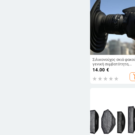
Σιλικονούχος σκιά φακο
γενική συμβατότητα,
προσαρμογή για φακό,
14.00
€
βάρος 0.154
add_s