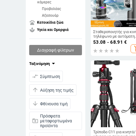
κάμερες
Προβολέας
Αξεσουάρ
pets
Κατοικίδια ζώα
spa
Υγεία και Ομορφιά
Σταθεροποιητής για κιν
τηλέφωνο με αυτόματη
παρακολούθηση και
53.08 - 68.91
€
περιστροφή 360° — χωρ
add_s
εγκατάσταση, βάρος 290
Διαγραφή φίλτρων
1 έτος εγγύηση
arrow_drop_down
Ταξινόμηση
compare_arrows
Σύμπτωση
arrow_upward
Αύξηση της τιμής
arrow_downward
Φθίνουσα τιμή
Πρόσφατα
drive_folder_upload
μεταφορτωμένα
προϊόντα
Τρίποδο C11 για κινητό/