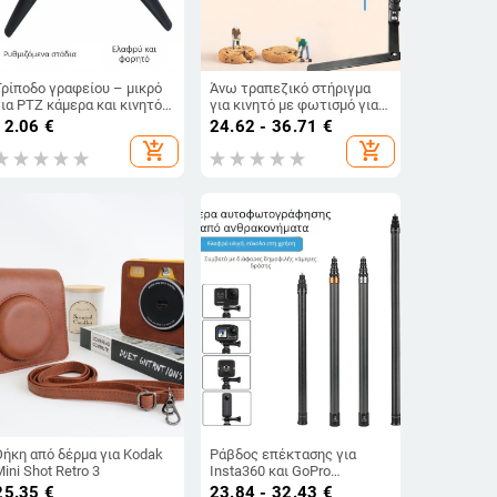
Τρίποδο γραφείου – μικρό
Άνω τραπεζικό στήριγμα
για PTZ κάμερα και κινητό,
για κινητό με φωτισμό για
φαιρικό pan-tilt, υλικά: ABS
ζωντανή μετάδοση —
12.06
€
24.62 - 36.71
€
αλουμινίου κράμα, φόρτιση
μεταλλική κατασκευή,
add_shopping_cart
add_shopping_cart
έως 2 kg, βάρος 65 g,
φόρτωση 2–5 kg, ύψος 44
μοντέλο F01
cm, διάμετρος σωλήνα 22
mm, βάρος 0,5 kg
Θήκη από δέρμα για Kodak
Ράβδος επέκτασης για
ini Shot Retro 3
Insta360 και GoPro
πανοραμικές κάμερες
25.35
€
23.84 - 32.43
€