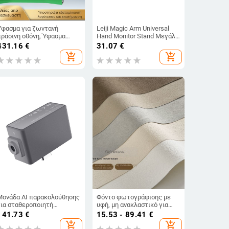
Ύφασμα για ζωντανή
Leiji Magic Arm Universal
πράσινη οθόνη, Ύφασμα
Hand Monitor Stand Μεγάλο
φόντου πράσινης οθόνης,
Μικρό Μεταλλικό
431.16
€
31.07
€
Μεγάλο φόντο
Σφιγκτήρα Καβουριού
add_shopping_cart
add_shopping_cart
φωτογραφίας, Φορητός
Μεταλλικό Ισχυρό
επαγγελματικός
Σφιγκτήρα
εξοπλισμός για
κινηματογράφο και
τηλεόραση
Μονάδα AI παρακολούθησης
Φόντο φωτογράφισης με
για σταθεροποιητή
υφή, μη ανακλαστικό για
Capture5
κοσμήματα και still life
141.73
€
15.53 - 89.41
€
(Brand: Unique; Type: Other;
add_shopping_cart
add_shopping_cart
Material: Other; Product size: