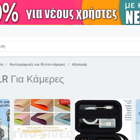
τα
Φωτογραφικές και Βίντεο κάμερες
Αξεσουάρ
LR Για Κάμερες