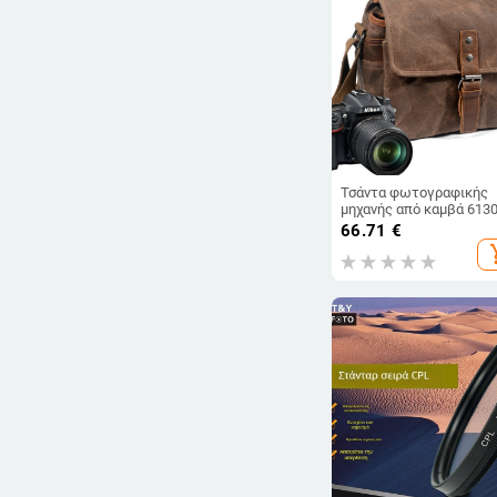
Τσάντα φωτογραφικής
μηχανής από καμβά 613
Αδιάβροχη τσάντα ώμου
66.71
€
DSLR και mirrorless
add_s
κάμερες Canon