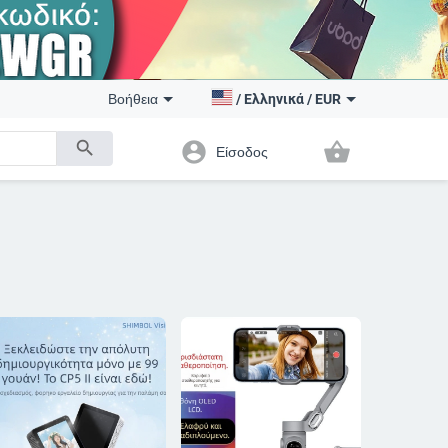
Βοήθεια
/
Ελληνικά
/
EUR
search
account_circle
shopping_basket
Είσοδος