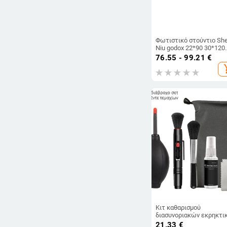
Φωτιστικό στούντιο Sh
Niu godox 22*90 30*120
35*140 35*160 Baorong
76.55 - 99.21
€
Grid Soft Light Box
add_s
Κιτ καθαρισμού
διασυνοριακών εκρηκτι
φωτογραφικών μηχανώ
21.33
€