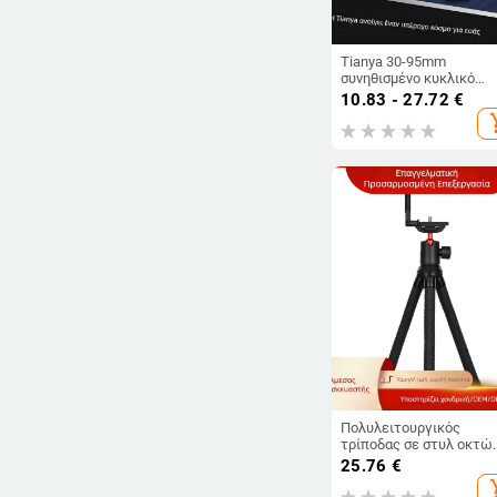
Tianya 30-95mm
συνηθισμένο κυκλικό
φίλτρο πολωτή CPL χωρ
10.83 - 27.72
€
επίστρωση για αύξηση 
add_s
εξάλειψης κορεσμού
Πολυλειτουργικός
τρίποδας σε στυλ οκτώ
ποδιών για τηλέφωνο κ
25.76
€
DSLR – Κεφαλή με μπάλ
add_s
φορητός επιτραπέζιος μ