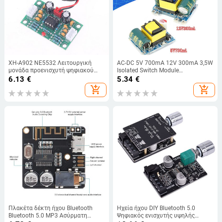
XH-A902 NE5532 Λειτουργική
AC-DC 5V 700mA 12V 300mA 3,5W
μονάδα προενισχυτή ψηφιακού
Isolated Switch Module
ήχου μπροστινός ενισχυτής
τροφοδοτικό Buck Converter Step
6.13
€
5.34
€
πλακέτας προενισχυτής 5 φορές
Down Module 220V turn 5V/12V
add_shopping_cart
add_shopping_cart
Ρυθμός Ευρεία τάση
Πλακέτα δέκτη ήχου Bluetooth
Ηχεία ήχου DIY Bluetooth 5.0
Bluetooth 5.0 MP3 Ασύρματη
Ψηφιακός ενισχυτής υψηλής