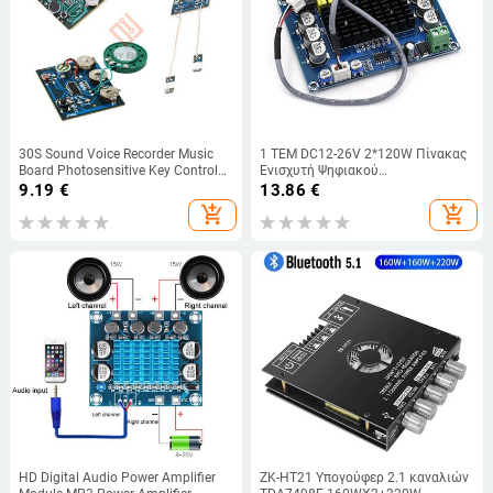
30S Sound Voice Recorder Music
1 ΤΕΜ DC12-26V 2*120W Πίνακας
Board Photosensitive Key Control
Ενισχυτή Ψηφιακού
Προγραμματιζόμενη μονάδα ήχου
στερεοφωνικού ήχου διπλού
9.19
€
13.86
€
chip για ευχετήρια κάρτα DIY
καναλιού υψηλής ισχύος CS8673
add_shopping_cart
add_shopping_cart
DIY 240W Πλακέτα ήχου ενισχυτή
HD Digital Audio Power Amplifier
ZK-HT21 Υπογούφερ 2.1 καναλιών