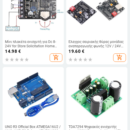
Μίνι πλακέτα ενισχυτή για Dc 8-
Έλεγχος σειριακής θύρας μονάδας
24V for Store Solicitation Home
αναπαραγωγής φωνής 12V / 24V
Theatre Spea New Dropship
10W / 20W Υποστήριξη κάρτας
14.98
€
19.60
€
Micro SD MP3 Music Player για
add_shopping_cart
add_shopping_cart
Arduino HV20T HV8F
UNO R3 Official Box ATMEGA16U2 /
TDA7294 Ψηφιακός ενισχυτής