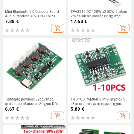
Mini Bluetooth 5 0 Decoder Board
TPA3116 D2 120W x2 50W διπλού
Audio Receiver BT5 0 PRO MP3
καναλιού Ψηφιακός ενισχυτής
Player χωρίς απώλειες Ασύρματη
μουσικής υψηλής ισχύος Πίνακα
7.88
€
17.68
€
μονάδα ενισχυτή μουσικής
στερεοφωνικού ενισχυτή ηχείων
add_shopping_cart
add_shopping_cart
στερεοφωνική με θήκη
XH-M543
Τέσσερις μονάδες υγραντήρα
1-10PCS PAM8403 Μίνι ψηφιακή
ψεκασμού πλακέτα ελέγχου DIY
πλακέτα ενισχυτή ισχύος ήχου
υγραντήρα πλακέτα κίνησης
2x3W για Στερεοφωνική μονάδα
6.67
€
5.89
€
ατμοποιητή πλακέτα κίνησης
ενισχυτή ήχου κατηγορίας D Ισχύς
add_shopping_cart
add_shopping_cart
τεσσάρων κατευθύνσεων με
5V
υπερήχους