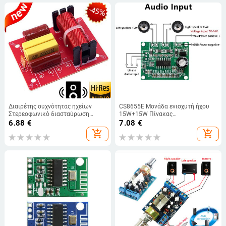
Διαιρέτης συχνότητας ηχείων
CS8655E Μονάδα ενισχυτή ήχου
Στερεοφωνικό διασταύρωση
15W+15W Πίνακας
ηχείων WEAH-234 80W 2 Way
αποκωδικοποιητή MP3 Μονάδα
6.88
€
7.08
€
Διαιρέτης συχνότητας Φίλτρο
αποκωδικοποίησης ενισχυτή ήχου
add_shopping_cart
add_shopping_cart
ήχου πρίμα μπάσων
DC7V-16V για DIY