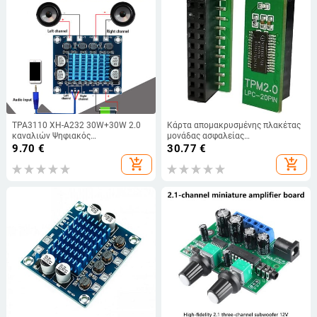
TPA3110 XH-A232 30W+30W 2.0
Κάρτα απομακρυσμένης πλακέτας
καναλιών Ψηφιακός
μονάδας ασφαλείας
Στερεοφωνικός Ενισχυτής Ήχου
κρυπτογράφησης TPM 2.0 για
9.70
€
30.77
€
DC 8-26V 3A C6-001
ASUS For MSI MSI TPM2.0 Module
add_shopping_cart
add_shopping_cart
20pin για υποστήριξη μητρικής
πλακέτας πολλαπλών εμπορικών
σημάτων