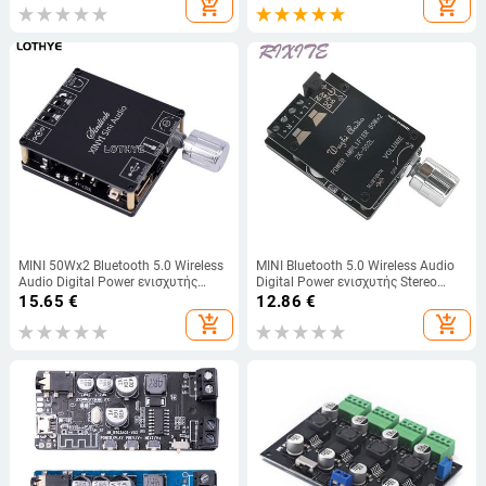
add_shopping_cart
add_shopping_cart
καναλιών DC 8-26V3A
για κάρτα ήχου Raspberry Pi pHAT
MINI 50Wx2 Bluetooth 5.0 Wireless
MINI Bluetooth 5.0 Wireless Audio
Audio Digital Power ενισχυτής
Digital Power ενισχυτής Stereo
Στερεοφωνική πλακέτα Bluetooth
board 50Wx2 Bluetooth Amp
15.65
€
12.86
€
Amp Amplificador 3,5mm USB APP
Amplificador 502l
add_shopping_cart
add_shopping_cart
C50L