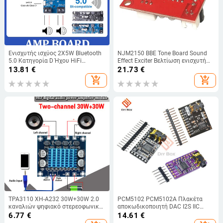
Ενισχυτής ισχύος 2X5W Bluetooth
NJM2150 BBE Tone Board Sound
5.0 Κατηγορία D Ήχου HiFi
Effect Exciter Βελτίωση ενισχυτή
Στερεοφωνικό ασύρματο Μίνι
πρίμων μπάσων χωρίς λειτουργία
13.81
€
21.73
€
Εφαρμογή κάρτας ήχου USB
προενισχυτή
add_shopping_cart
add_shopping_cart
Ψηφιακή πλακέτα AMP
TPA3110 XH-A232 30W+30W 2.0
PCM5102 PCM5102A Πλακέτα
καναλιών ψηφιακό στερεοφωνικό
αποκωδικοποιητή DAC I2S IIC
HD Audio Power Amplifier Power
Διεπαφή GY-PCM5102 Μονάδα
6.77
€
14.61
€
Ενισχυτής ψηφιακού ήχου δύο
αναπαραγωγής I2S Πίνακας ήχου