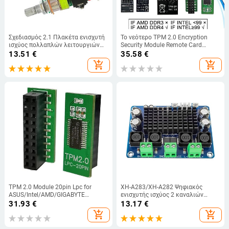
Σχεδιασμός 2.1 Πλακέτα ενισχυτή
Το νεότερο TPM 2.0 Encryption
ισχύος πολλαπλών λειτουργιών
Security Module Remote Card
Ενισχυτής ήχου 5V20W
Supports Version 2.0 12 14 18 20-1
13.51
€
35.58
€
pin Support Motherboard Multi-
add_shopping_cart
add_shopping_cart
brand
TPM 2.0 Module 20pin Lpc for
XH-A283/XH-A282 Ψηφιακός
ASUS/Intel/AMD/GIGABYTE
ενισχυτής ισχύος 2 καναλιών
Encryption Security Module Remote
Πλακέτα ήχου υψηλής ισχύος
31.93
€
13.17
€
Card
Ψηφιακός ενισχυτής ισχύος
add_shopping_cart
add_shopping_cart
100WX2/50Wx2