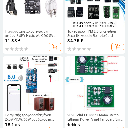
Πίνακας ψηφιακού ενισχυτή
Το νεότερο TPM 2.0 Encryption
ισχύος 2x5W Ηχείο AUX DC 5V
Security Module Remote Card
Dual Channel Stereo Home Music
Supports Version 2.0 12 14 18 20-1
11.85
€
34.75
€
Ασύρματη μονάδα ήχου AMP
pin Support Motherboard Multi-
add_shopping_cart
add_shopping_cart
Έλεγχος έντασης ήχου
brand
Ενισχυτής τροφοδοσίας ήχου
2023 Mini XPT8871 Mono Stereo
2x5W/15W/50W συμβατός με
Lithium Power Amplifier Board Sing
Bluetooth 5.0 Ενισχυτής ισχύος
Machine Module 3v 5v 5W Είσοδος
19.15
€
6.65
€