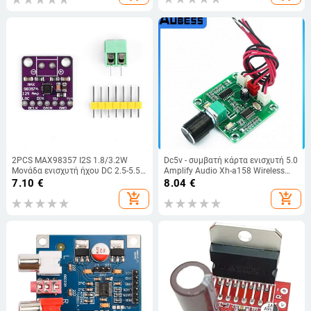
M4j0
2PCS MAX98357 I2S 1.8/3.2W
Dc5v - συμβατή κάρτα ενισχυτή 5.0
Μονάδα ενισχυτή ήχου DC 2.5-5.5V
Amplify Audio Xh-a158 Wireless
Μη φιλτραρισμένη πλακέτα
Speaker Amplifier Board 5.0 2023
7.10
€
8.04
€
ενισχυτή ισχύος κατηγορίας D για
Νέο
add_shopping_cart
add_shopping_cart
Raspberry Pi Arduino