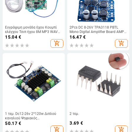
Εγγράψιμη μονάδα ήχου Κουμπί
2Pcs DC 8-26V TPA3118 PBTL
ελέγχου Τσιπ ήχου 8M MP3 WAV
Mono Digital Amplifier Board AMP
Music Voice player
Module 1 X 60W For Arduino
15.04
€
16.47
€
Προγραμματιζόμενος πίνακας με
add_shopping_cart
add_shopping_cart
ηχείο για DIY
1 τεμ. Dc12-26v 2*120w Διπλού
2 τεμ.
καναλιού Ψηφιακός
Στερεοφωνικός Ενισχυτής Ήχου
3.69
€
50.17
€
Πίνακας Πλακέτας Ισχύς Υψηλής
add_shopping_cart
add_shopping_cart
Ήχου Ισχύς Xh-m543 Ενισχυτής