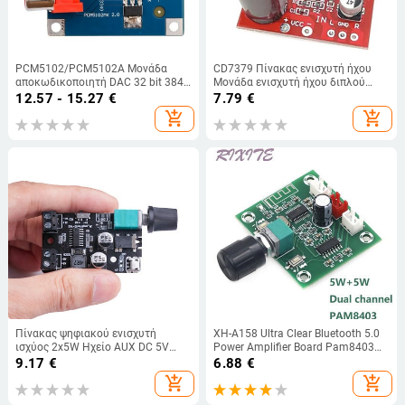
PCM5102/PCM5102A Μονάδα
CD7379 Πίνακας ενισχυτή ήχου
αποκωδικοποιητή DAC 32 bit 384K
Μονάδα ενισχυτή ήχου διπλού
PCM5102 DAC Αναλυτής
καναλιού DC 9V-15V 38W+38W
12.57 - 15.27
€
7.79
€
φάσματος ήχου πλακέτα
Στερεοφωνικός ενισχυτής υψηλής
add_shopping_cart
add_shopping_cart
αποκωδικοποιητή Decodificador
ισχύος για ηχεία
I2S Player Be
Πίνακας ψηφιακού ενισχυτή
XH-A158 Ultra Clear Bluetooth 5.0
ισχύος 2x5W Ηχείο AUX DC 5V
Power Amplifier Board Pam8403
Dual Channel Stereo Home Music
Small Power DIY Wireless Speaker
9.17
€
6.88
€
Module Audio AMP με έλεγχο
Amplifier Board 5W*2
add_shopping_cart
add_shopping_cart
έντασης