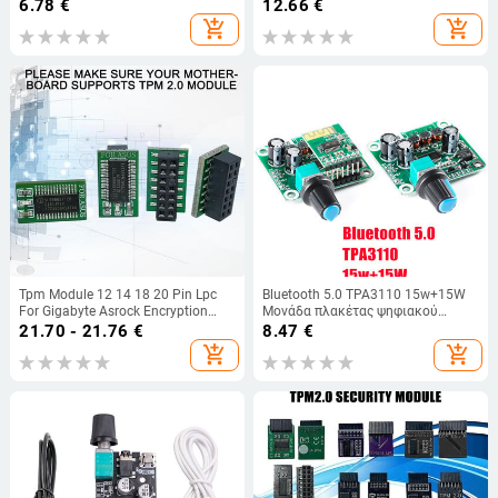
μονάδα αποκωδικοποιητή χωρίς
ισχύος Stereo Board 50W+50W
6.78
€
12.66
€
απώλειες Ασύρματη
AMP Amplificador Audio Home
add_shopping_cart
add_shopping_cart
στερεοφωνική μονάδα μουσικής
Cinema
3.7-5V XY-BT-Mini
Tpm Module 12 14 18 20 Pin Lpc
Bluetooth 5.0 TPA3110 15w+15W
For Gigabyte Asrock Encryption
Μονάδα πλακέτας ψηφιακού
Security Module Remote Card Tpm
στερεοφωνικού ενισχυτή ήχου
21.70 - 21.76
€
8.47
€
2.0 Module Board Q7i3
12V-24V αυτοκίνητο για ηχείο USB,
add_shopping_cart
add_shopping_cart
φορητό ηχείο