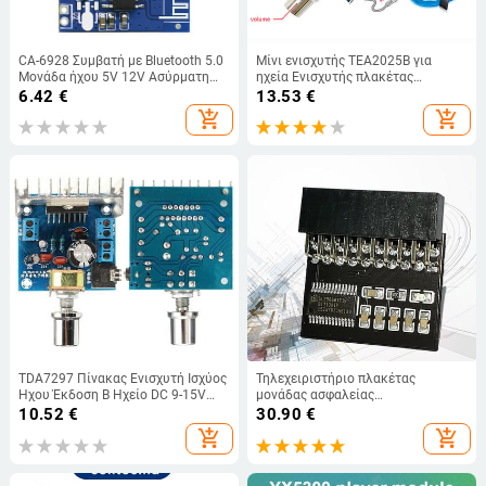
CA-6928 Συμβατή με Bluetooth 5.0
Μίνι ενισχυτής TEA2025B για
Μονάδα ήχου 5V 12V Ασύρματη
ηχεία Ενισχυτής πλακέτας
συσκευή αναπαραγωγής μουσικής
ενισχυτή υπογούφερ διπλού
6.42
€
13.53
€
Δέκτης Τροποποιημένη πλακέτα
στερεοφωνικού καναλιού 2.0
add_shopping_cart
add_shopping_cart
ενισχυτή με ηχείο
καναλιών Έλεγχος έντασης ήχου
DIY Kit Ενισχυτής
TDA7297 Πίνακας Ενισχυτή Ισχύος
Τηλεχειριστήριο πλακέτας
Ήχου Έκδοση Β Ηχείο DC 9-15V
μονάδας ασφαλείας
15W*2 Ενισχυτής ισχύος μονάδας
κρυπτογράφησης Tpm 1.2 TPM1.2
10.52
€
30.90
€
ψηφιακού ενισχυτή ήχου
Κάρτα μητρικών πλακών LPC 20
add_shopping_cart
add_shopping_cart
ακίδων για ASUS MSI ASROCK
GIGABYTE L3F2