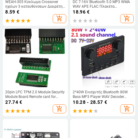
WEAH-305 Κύκλωμα Crossover
DC 7-16V Bluetooth 5.0 MP3 WMA
ηχείων 3 κατευθύνσεων Διαιρέτης
WAV APE FLAC Πλακέτα
συχνότητας μονάδας μπάσων
αποκωδικοποιητή 2*25W Μονάδα
8.59
€
18.96
€
πρίμων μεσαίου εύρους
ενισχυτή Μικρόφωνο ήχου
add_shopping_cart
add_shopping_cart
Επανατοποθέτηση φίλτρου
αυτοκινήτου Αναπαραγωγή
μεγαφώνου σπιτιού
μουσικής Ηχείο Ραδιόφωνο
20pin LPC TPM 2.0 Module Security
2*40W Ενισχυτής Bluetooth 80W
Module Board Remote card for
Bass MP3 Player WAV Decoder
ASUS Intel AMD GIGABYTE
Board 12V Car FM Radio Module
27.74
€
10.28 - 28.57
€
Motherboard Multi-brand for
Υποστήριξη Ξυπνητήρι TF USB
add_shopping_cart
add_shopping_cart
Windows J1C8
AUX Εγγραφή