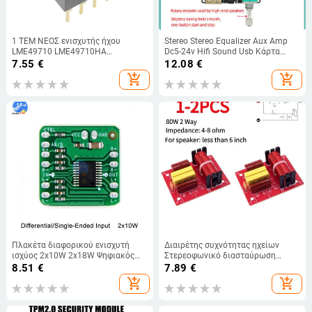
1 ΤΕΜ ΝΕΟΣ ενισχυτής ήχου
Stereo Stereo Equalizer Aux Amp
LME49710 LME49710HA
Dc5-24v Hifi Sound Usb Κάρτα
LME49710NA
ήχου δύο καναλιών Αξεσουάρ
7.55
€
12.08
€
γραφείου Home Cinema Ήχος
add_shopping_cart
add_shopping_cart
Κατηγορία D
Πλακέτα διαφορικού ενισχυτή
Διαιρέτης συχνότητας ηχείων
ισχύος 2x10W 2x18W Ψηφιακός
Στερεοφωνικό διασταύρωση
ενισχυτής ισχύος ήχου κατηγορίας
ηχείων WEAH-234 80W 2 Way
8.51
€
7.89
€
D HT8697 Διαφορική είσοδος 3,6-
Διαιρέτης συχνότητας Φίλτρο
add_shopping_cart
add_shopping_cart
8,5V 6～14V
ήχου πρίμα μπάσων