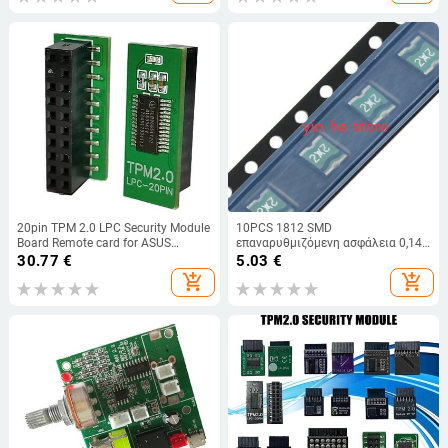
20pin TPM 2.0 LPC Security Module
10PCS 1812 SMD
Board Remote card for ASUS
επαναρυθμιζόμενη ασφάλεια 0,14A
GIGABYTE Motherboard Multi-brand
0,2A 0,75A 1,1A 1,25A 1,5A 1,6A 2A
30.77
€
5.03
€
for Windows 11 Green/Black
2,6A 3,5A 60V 30V 13,2V 24V 16V
add_shopping_cart
add_shopping_cart
8V 6V