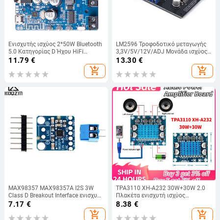
Ενισχυτής ισχύος 2*50W Bluetooth
LM2596 Τροφοδοτικό μεταγωγής
5.0 Κατηγορίας D Ήχου HiFi
3,3V/5V/12V/ADJ Μονάδα ισχύος
Στερεοφωνικό ασύρματο Μίνι
εξόδου ρυθμιζόμενης τάσης
11.79
€
13.30
€
Εφαρμογή κάρτας ήχου USB
add_shopping_cart
add_shopping_cart
Ψηφιακό AMP
MAX98357 MAX98357A I2S 3W
TPA3110 XH-A232 30W+30W 2.0
Class D Breakout Interface ενισχυτή
Πλακέτα ενισχυτή ισχύος
I2S DAC Αποκωδικοποιητής
ψηφιακού στερεοφωνικού ήχου
7.17
€
8.38
€
διπλού καναλιού DC 8-26V 3A C6-
add_shopping_cart
add_shopping_cart
001 Πλακέτα ενισχυτή ισχύος