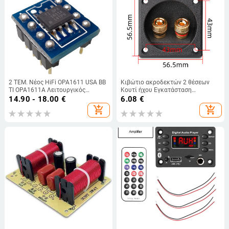
2 ΤΕΜ. Νέος HiFi OPA1611 USA BB
Κιβώτιο ακροδεκτών 2 θέσεων
TI OPA1611A Λειτουργικός
Κουτί ήχου Εγκατάσταση
ενισχυτής DIY
Διαστάσεις Μήκος 56,5mm x
14.90 - 18.00
€
6.08
€
56,5mm μπλοκ ακροδεκτών
add_shopping_cart
add_shopping_cart
Πλακέτα ακροδεκτών Μπανάνα
κεφαλή