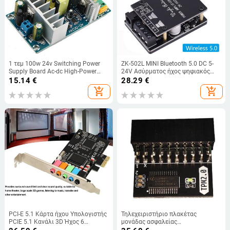
1 τεμ 100w 24v Switching Power
ZK-502L MINI Bluetooth 5.0 DC 5-
Supply Board Ac-dc High-Power
24V Ασύρματος ήχος ψηφιακός
Power Supply Module Switch Board
ενισχυτής ισχύος Στερεοφωνική
15.14
€
28.29
€
Diy Kit for Smart Home
πλακέτα 50Wx2 ενισχυτής
add_shopping_cart
add_shopping_cart
Bluetooth ενισχυτής
PCI-E 5.1 Κάρτα ήχου Υπολογιστής
Τηλεχειριστήριο πλακέτας
PCIE 5.1 Κανάλι 3D Ήχος 6
μονάδας ασφαλείας
Κανάλια Παιχνίδια 3D Μουσική
κρυπτογράφησης TPM 2.0 20