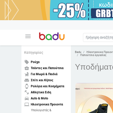
menu
Badu
Ηλεκτρονικα Προιον
Κατηγορίες
Παπούτσια εργασίας
local_offer
Ρούχα
Υποδήματ
business_center
Τσάντες και Παπούτσια
child_friendly
Για Μωρά & Παιδιά
weekend
Σπίτι και Κήπος
watch
Ρολόγια και Κοσμήματα
fitness_center
Αθλητικα Ειδη
directions_car
Auto & Moto
laptop
Ηλεκτρονικα Προιοντα
Υπολογιστές &