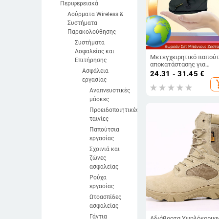
Περιφερειακά
Ασύρματα Wireless &
Συστήματα
Παρακολούθησης
Συστήματα
Ασφαλείας και
Μετεγχειρητικό παπούτ
Επιτήρησης
αποκατάστασης για
Ασφάλεια
τραυματισμένα πόδια κα
24.31 - 31.45
€
κατάγματα
εργασίας
add_s
Αναπνευστικές
μάσκες
Προειδοποιητικές
ταινίες
Παπούτσια
εργασίας
Σχοινιά και
ζώνες
ασφαλείας
Ρούχα
εργασίας
Ωτοασπίδες
ασφαλείας
Γάντια
Αδιάβροτα Υψηλόκορυφ