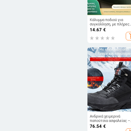
Κάλυμμα ποδιού για
συγκόλληση, με πλήρες
κάλυμμα ποδιού, από κα
14.67
€
ανθεκτικό στη σκόνη
add_s
Ανδρικά χειμερινά
παπούτσια ασφαλείας –
αντι-χτυπήματα και αντι
76.54
€
διάτρηση, μεταλλικός