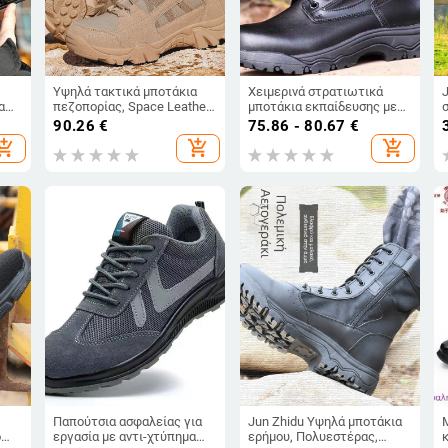
Υψηλά τακτικά μποτάκια
Χειμερινά στρατιωτικά
α
πεζοπορίας, Space Leather,
μποτάκια εκπαίδευσης με
ανδρικά, κατάλληλα για
ζεστή επένδυση από μαλλί
90.26
€
75.86 - 80.67
€
τρέξιμο, πεζοπορία και
γ
hopping_cart
add_shopping_cart
add_shopping_cart
 και
κατασκήνωση
ε
Παπούτσια ασφαλείας για
Jun Zhidu Υψηλά μποτάκια
ό
εργασία με αντι-χτύπημα
ερήμου, Πολυεστέρας,