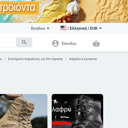
Βοήθεια
/
Ελληνικά
/
EUR
search
account_circle
shopping_basket
Είσοδος
ης
Συστήματα Ασφαλείας και Επιτήρησης
Ασφάλεια εργασίας