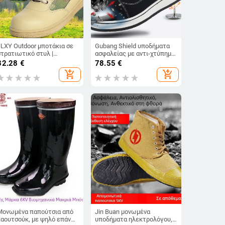
JLXY Outdoor μποτάκια σε
Gubang Shield υποδήματα
στρατιωτικό στυλ |
ασφαλείας με αντι-χτύπημα,
Αδιάβροχο ύφασμα, unisex,
αντι-διάτρηση, μόνωση,
32.28
€
78.55
€
ια όλες τις ηλικίες, για
βελούδινο επάνω μέρος,
add_shopping_cart
add_shopping_cart
προπόνηση και πεζοπορία
χαμηλό μοντέλο
Μονωμένα παπούτσια από
Jin Buan μονωμένα
καουτσούκ, με ψηλό επάνω
υποδήματα ηλεκτρολόγου,