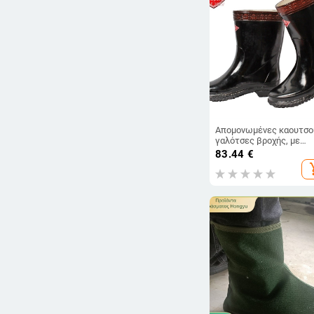
Απομονωμένες καουτσο
γαλότσες βροχής, με
μόνωση 20 kV, αδιάβροτ
83.44
€
αντιολισθητικές, μεσαίο
add_s
ύψους