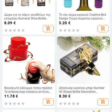
Δώρα για το πάρτι γενεθλίων της
Το νέο πώμα κρασιού Creative Bird
εταιρείας Numeral Wine Bottle
Design Πώμα πώματος κρασιού
Stoppers για την επέτειο για το
σιλικόνης από φελλό Πώμα
8.09
€
5.20
€
προσωπικό Δώρα για γιορτή Plug
κάλυμμα φιαλών Πώμα φιάλης
add_shopping_cart
add_shopping_cart
Bar για φρέσκο μπουκάλι
Πώμα φιάλης Πώμα χύτευσης
κρασιού
Φουσκωτό κάλυμμα τύπου πρέσας
Αξεσουάρ κρασιού μπαρ Number
Τα ανθρακούχα καπάκια αντλίας
40 Shape Bottle Decoration
μπουκαλιών μπορούν να
Stoppers Δώρα για πάρτι
11.78
€
8.30
€
καταγράψουν την ημερομηνία
γενεθλίων για φίλους Γιορτή Wine
add_shopping_cart
add_shopping_cart
Πώμα διατήρησης φρέσκου
Stoppers Δώρα
αναψυκτικού αερίου