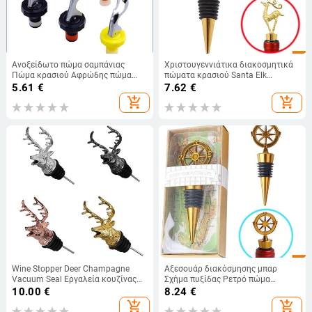
Ανοξείδωτο πώμα σαμπάνιας
Χριστουγεννιάτικα διακοσμητικά
Πώμα κρασιού Αφρώδης πώμα
πώματα κρασιού Santa Elk
φιάλης κρασιού Πώμα σφράγισης
Διακοσμητικά μπουκαλάκια από
5.61
€
7.62
€
βολικό πώμα για αξεσουάρ μπάρα
χρυσό και ασημί κράμα Πώμα
add_shopping_cart
add_shopping_cart
μπουκαλιών
μπουκαλιού Αξεσουάρ κρασιού
Εργαλεία
Wine Stopper Deer Champagne
Αξεσουάρ διακόσμησης μπαρ
Vacuum Seal Εργαλεία κουζίνας
Σχήμα πυξίδας Ρετρό πώμα
Αξεσουάρ Μπαρ Αρχική Ζυθοποιία
κρασιού Χρυσό χρώμα Πώμα
10.00
€
8.24
€
Κρασιού Barware Διανομέας
μπουκαλιών κρασιού Μεταλλικά
add_shopping_cart
add_shopping_cart
κρασιού
δώρα γάμου Εργαλεία μπαρ