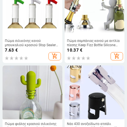
Πώμα σιλικόνης κενού
Πώμα σαμπάνιας κενού με αντλία
μπουκαλιού κρασιού Stop Sealer
πίεσης Keep Fizz Bottle Silicone
Beer Beverage Wine Cork Βύσμα
Prosecco Caps Wine New Plugs
7.63
€
10.37
€
μικροφώνου σχήμα Barware Party
Cava Bubbly Sparkling Se Y7v8
add_shopping_cart
add_shopping_cart
Bar Tools Χωρίς διαρροή
Πώμα φιάλης κρασιού σιλικόνης
Νέο 430 ανοξείδωτο ατσάλι