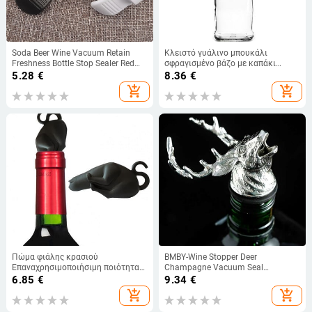
Soda Beer Wine Vacuum Retain
Κλειστό γυάλινο μπουκάλι
Freshness Bottle Stop Sealer Red
σφραγισμένο βάζο με καπάκι
Wine Vacuum Sealed Saver
Swing μπουκάλι μπύρας Ενζυμικό
5.28
€
8.36
€
Εργαλεία βύσματος συντήρησης
πόρπη για μπουκάλι πώμα για
add_shopping_cart
add_shopping_cart
Retain Freshness
πάνω πώματα μπουκαλιών μπύρας
Πώμα φιάλης κρασιού
BMBY-Wine Stopper Deer
Επαναχρησιμοποιήσιμη ποιότητα
Champagne Vacuum Seal
τροφίμων καλής απόδοσης
Εργαλεία κουζίνας Αξεσουάρ
6.85
€
9.34
€
σφράγισης Αδιάβροχη σιλικόνη
Μπαρ Home Brewing Wine Making
add_shopping_cart
add_shopping_cart
Lovely Cat Bottle Sealing Plug
Barware Wine Dispenser
Προμήθειες σπιτιού