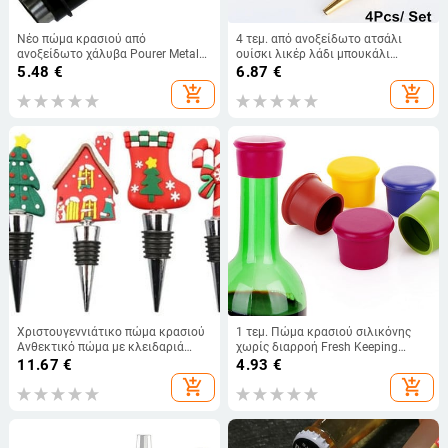
Νέο πώμα κρασιού από
4 τεμ. από ανοξείδωτο ατσάλι
ανοξείδωτο χάλυβα Pourer Metal
ουίσκι λικέρ λάδι μπουκάλι
Wine Pouring Drain Bar Home Σετ
κρασιού Καπάκι στόμιο στομίου
5.48
€
6.87
€
κρασιού Πώμα κρασιού Πώμα
στόμιο μπουκάλι μπάρμαν
add_shopping_cart
add_shopping_cart
σαμπάνιας
Bartender Home Bar Party
Αξεσουάρ
Χριστουγεννιάτικο πώμα κρασιού
1 τεμ. Πώμα κρασιού σιλικόνης
Ανθεκτικό πώμα με κλειδαριά
χωρίς διαρροή Fresh Keeping
αέρα Πώμα φιάλης
Sealers Beer Beverage Champagne
11.67
€
4.93
€
επαναχρησιμοποιήσιμο
Red Wine Bottle Cap Kitchen
add_shopping_cart
add_shopping_cart
σφραγιστικό μπουκαλιού φελλού
Gadget Bar Tools
μακράς διαρκείας Αξεσουάρ
εργαλείων στεγανοποίησης PVC