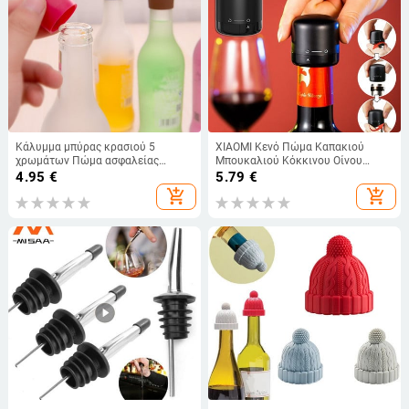
Κάλυμμα μπύρας κρασιού 5
XIAOMI Κενό Πώμα Καπακιού
χρωμάτων Πώμα ασφαλείας
Μπουκαλιού Κόκκινου Οίνου
φιάλης σιλικόνης Fresh Keeping
Πώμα σιλικόνης Σφραγισμένο
4.95
€
5.79
€
Καπάκι μπουκαλιού με γεύση
Πώμα Μπουκαλιού Σαμπάνιας
add_shopping_cart
add_shopping_cart
μπύρα Κλείσιμο σαμπάνιας
Vacuum Retain Freshness Wine
κουζίνας
Plug Bar Tools