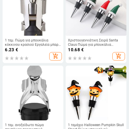
1 τεμ. Πώμα για μπουκάλια
Χριστουγεννιάτικη Σειρά Santa
κόκκινου κρασιού Εργαλεία μπαρ
Claus Πώμα για μπουκάλια
Πώμα για μπουκάλια σαμπάνιας
κρασιού Δώρο για πάρτι
6.23
€
10.68
€
από ανοξείδωτο ατσάλι/ABS
Χριστουγεννιάτικο μπαρ
add_shopping_cart
add_shopping_cart
Βύσμα καπακιού μπουκαλιού
Διακόσμηση σφραγισμένο πώμα
σφραγισμένο αξεσουάρ σπιτιού
φρέσκου κρασιού σαμπάνιας
1 τεμ. ανοξείδωτο πώμα
1 τεμάχιο Halloween Pumpkin Skull