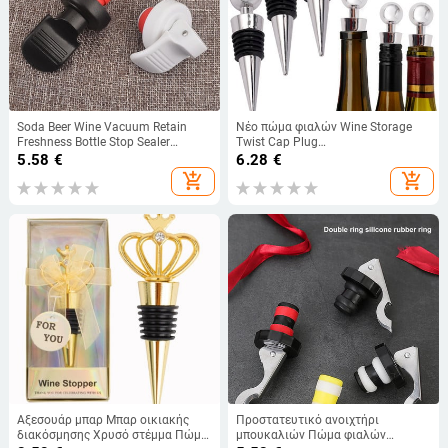
Soda Beer Wine Vacuum Retain
Νέο πώμα φιαλών Wine Storage
Freshness Bottle Stop Sealer
Twist Cap Plug
Preserver Plug Εργαλεία Κόκκινου
επαναχρησιμοποιούμενο με κενό
5.58
€
6.28
€
κρασιού με κενό σκούπα
σφραγισμένο καπάκι μπουκαλιού
add_shopping_cart
add_shopping_cart
Σφραγισμένο Saver Retain
Πώμα σαμπάνιας Wine Gifts Bar
Freshness
Tools
Αξεσουάρ μπαρ Μπαρ οικιακής
Προστατευτικό ανοιχτήρι
διακόσμησης Χρυσό στέμμα Πώμα
μπουκαλιών Πώμα φιαλών