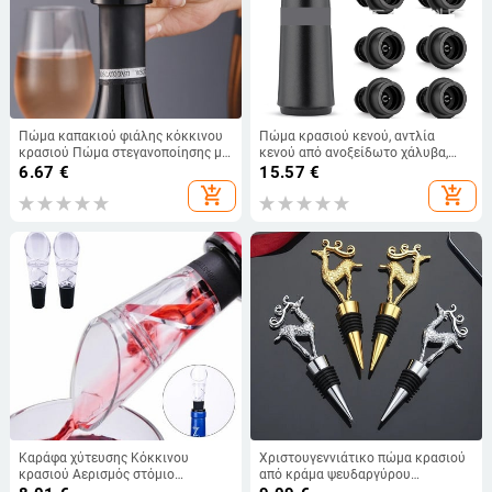
Πώμα καπακιού φιάλης κόκκινου
Πώμα κρασιού κενού, αντλία
κρασιού Πώμα στεγανοποίησης με
κενού από ανοξείδωτο χάλυβα,
ηλεκτρική σκούπα Πώμα κρασιού
πώμα κρασιού, συσκευή
6.67
€
15.57
€
Fresh Wine Keeper Πώμα
αποθήκευσης κρασιού με μία
add_shopping_cart
add_shopping_cart
σαμπάνιας φελλού Εργαλεία μπαρ
αντλία και δύο πώματα.
κουζίνας
Καράφα χύτευσης Κόκκινου
Χριστουγεννιάτικο πώμα κρασιού
κρασιού Αερισμός στόμιο
από κράμα ψευδαργύρου
εκχύλισης Καράφα Εξαερισμού
χριστουγεννιάτικο πώμα κρασιού