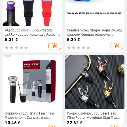
Αξεσουάρ ουίσκι Βύσματα από
Creative Screw Shape Πώμα φιάλης
φελλό κρασιού Καπάκια σιλικόνης
κρασιού Καπάκια σιλικόνης
Καπάκι μπουκαλιού Κοντά Πώμα
Vacuum Stop Sealer Beer Drinks
5.31
€
6.30
€
φιάλης κρασιού Μπάρες κουζίνας
Wine Corks Bar Εργαλεία Αξεσουάρ
add_shopping_cart
add_shopping_cart
Εργαλεία Απόδειξη διαρροής
Αρχική
μπύρας
Κόκκινο κρασί Retain Freshness
Κλάμα ψευδαργύρου Deer Head
Πώμα φιάλης Σετ εκχυτήρα
Wine Pourer Μοναδικό Stag Πώμα
Συντηρητικό στεγανωτικό πώμα
φιαλών κρασιού Wine Aerators
10.46
€
22.62
€
αντλίας αέρα Πώμα στεγανωτικού
Εργαλεία μπαρ Αξεσουάρ κουζίνας