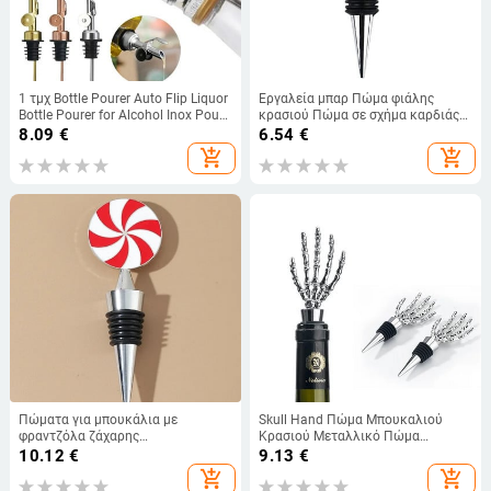
1 τμχ Bottle Pourer Auto Flip Liquor
Εργαλεία μπαρ Πώμα φιάλης
Bottle Pourer for Alcohol Inox Pour
κρασιού Πώμα σε σχήμα καρδιάς
Spout with Plug for Cocktail Olive
κόκκινο μπουκάλι κρασιού Twist
8.09
€
6.54
€
Oil Odegar
Μπομπονιέρα γάμου Δώρα
add_shopping_cart
add_shopping_cart
Champagne Saver Αναμνηστικά
πάρτι
Πώματα για μπουκάλια με
Skull Hand Πώμα Μπουκαλιού
φραντζόλα ζάχαρης
Κρασιού Μεταλλικό Πώμα
Διακοσμητικές χειροτεχνίες
Μπουκαλιού Κρασιού
10.12
€
9.13
€
Μπομπονιέρες γάμου για
Επαναχρησιμοποιήσιμο Κενό
add_shopping_cart
add_shopping_cart
επισκέπτες Δώρα για πάρτι
Σφράγιση Καπάκι Μπουκαλιού