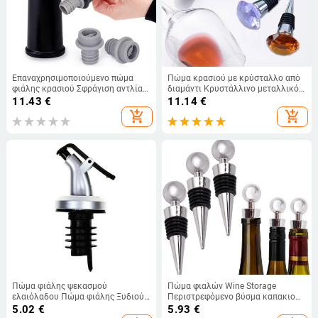
Επαναχρησιμοποιούμενο πώμα
Πώμα κρασιού με κρύσταλλο από
φιάλης κρασιού Σφράγιση αντλίας
διαμάντι Κρυστάλλινο μεταλλικό
αέρα κενού Σφράγιση βύσμα
πώμα στεγανό,
11.43
€
11.14
€
σιλικόνης Καπάκι κουζίνας Μπαρ
επαναχρησιμοποιούμενο,
add_shopping_cart
add_shopping_cart
τραπεζαρίας Εργαλεία κουζίνας
επαναχρησιμοποιούμενο πώμα
Gadgets
κρασιού Πώμα φιάλης κρασιού
Cork Plug
Πώμα φιάλης ψεκασμού
Πώμα φιαλών Wine Storage
ελαιόλαδου Πώμα φιάλης Ξυδιού
Περιστρεφόμενο βύσμα καπακιού
Πώμα φιάλης φιαλών Διανομέας
επαναχρησιμοποιούμενος σε κενό
5.02
€
5.93
€