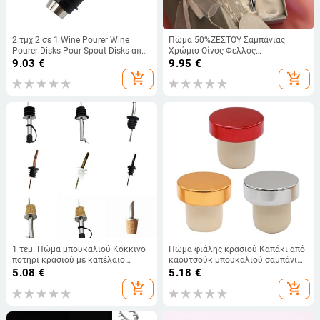
2 τμχ 2 σε 1 Wine Pourer Wine
Πώμα 50%ΖΕΣΤΟΥ Σαμπάνιας
Pourer Disks Pour Spout Disks από
Χρώμιο Οίνος Φελλός
ανοξείδωτο χάλυβα Pourer
Κρυστάλλινο Δώρο Γάμου Δώρο
9.03
€
9.95
€
κρασιού Επαναχρησιμοποιήσιμα
Γάμου Δεξίωση Πώμα κρασιού
add_shopping_cart
add_shopping_cart
πώματα κρασιού Wine Spout
Pour Wine
Pourer
1 τεμ. Πώμα μπουκαλιού Κόκκινο
Πώμα φιάλης κρασιού Καπάκι από
ποτήρι κρασιού με καπέλαιο
καουτσούκ μπουκαλιού σαμπάνιας
σαμπάνιας μπουκάλι ξύλινο βύσμα
σε σχήμα Τ Σφράγιση μπουκαλιού
5.08
€
5.18
€
Keep Wine Freash Black Lid Pourers
Εργαλείο μπαρ
add_shopping_cart
add_shopping_cart
Bar Party Supplies
επαναχρησιμοποιήσιμο μπουκάλι
μπύρας Φελλός A0KF