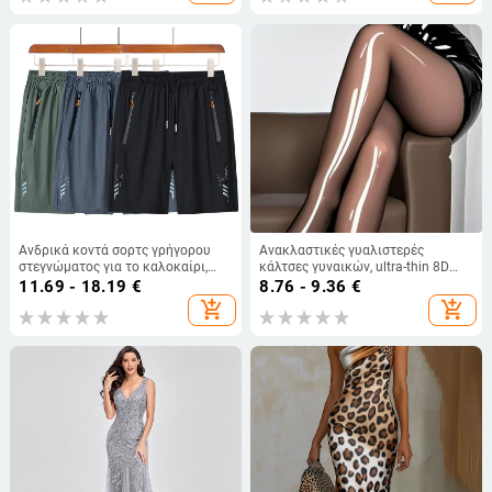
Ανδρικά κοντά σορτς γρήγορου
Ανακλαστικές γυαλιστερές
στεγνώματος για το καλοκαίρι,
κάλτσες γυναικών, ultra-thin 8D
ελαφριά υφή ice-silk, χαλαρή
μαύρες
11.69 - 18.19
€
8.76 - 9.36
€
εφαρμογή, μείγμα συνθετικών
add_shopping_cart
add_shopping_cart
ινών· κατάλληλα για τρέξιμο,
ποδηλασία και πεζοπορία