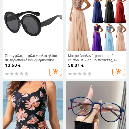
Στρογγυλά, μεγάλα γυαλιά ηλίου
Μακρύ βραδυνό φόρεμα από
σε ευρωπαϊκό και αμερικανικό
chiffon με V-λαιμό, παγιέτες, Α-
στυλ, νέα μοντέρνα γυαλιά ηλίου
γραμμή, ψηλή μέση
13.60
€
58.01
€
για το 2022 παγκοσμίως, street
add_shopping_cart
add_shopping_cart
style