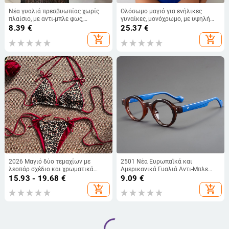
Νέα γυαλιά πρεσβυωπίας χωρίς
Ολόσωμο μαγιό για ενήλικες
πλαίσιο, με αντι-μπλε φως,
γυναίκες, μονόχρωμο, με υψηλή
μοντέρνα γυαλιά ηλίου για
μέση, με επένδυση στήθους και
8.39
€
25.37
€
ηλικιωμένους, δημοφιλή στο
χωρίς μεταλλική υποστήριξη,
add_shopping_cart
add_shopping_cart
TikTok, γυαλιά πρεσβυωπίας με
νάιλον ύφασμα με επένδυση
ενσωματωμένο διαμάντι.
πολυεστέρα.
2026 Μαγιό δύο τεμαχίων με
2501 Νέα Ευρωπαϊκά και
λεοπάρ σχέδιο και χρωματικά
Αμερικανικά Γυαλιά Αντι-Μπλε
μπλοκ, γυναικείο, στυλ Ευρώπη-
Φως για Άνδρες και Γυναίκες
15.93 - 19.68
€
9.09
€
Αμερική, με δέσιμο μπροστά
Διασυνοριακά Ρετρό Στρογγυλά
add_shopping_cart
add_shopping_cart
Σκελετοί Υπερελαφριά Γυαλιά
Ανάγνωσης Υψηλής Ευκρίνειας