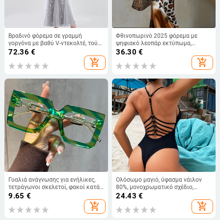
Βραδινό φόρεμα σε γραμμή
Φθινοπωρινό 2025 φόρεμα με
γοργόνα με βαθύ V-ντεκολτέ, τούλι
ψηφιακό λεοπάρ εκτύπωμα,
με κεντήματα και παγιέτες, χωρίς
ρέουλη σιλουέτα, σατέν ύφασμα,
72.36
€
36.30
€
μανίκια, επίσημο φόρεμα για
χωρίς μανίκια, ημι-ανοικτός
add_shopping_cart
add_shopping_cart
γυναίκες
γιακάς, Α-γραμμή, μήκος midi
Γυαλιά ανάγνωσης για ενήλικες,
Ολόσωμο μαγιό, ύφασμα νάιλον
τετράγωνοι σκελετοί, φακοί κατά
80%, μονοχρωματικό σχέδιο,
του μπλε φωτός, πλήρες πλαίσιο,
επένδυση από πολυεστέρα με
9.65
€
24.43
€
κατασκευή από πολυκαρβονάτη
σπαντέξ, με επενδύσεις για το
add_shopping_cart
add_shopping_cart
ύλη
στήθος