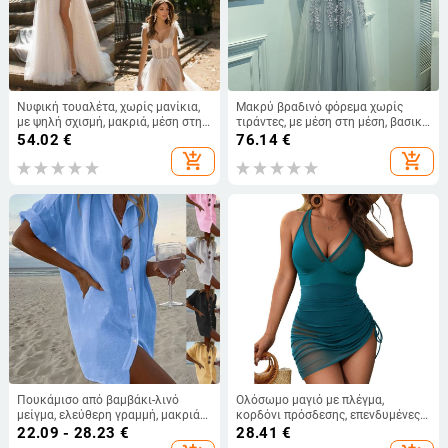
Νυφική τουαλέτα, χωρίς μανίκια,
Μακρύ βραδινό φόρεμα χωρίς
με ψηλή σχισμή, μακριά, μέση στη
τιράντες, με μέση στη μέση, βασικό
μέση, 95% πολυεστέρας
ύφασμα πολυεστέρας και
54.02
€
76.14
€
χλωριωμένη ίνα
add_shopping_cart
add_shopping_cart
Πουκάμισο από βαμβάκι-λινό
Ολόσωμο μαγιό με πλέγμα,
μείγμα, ελεύθερη γραμμή, μακριά
κορδόνι πρόσδεσης, επενδυμένες
μανίκια, γιακά τύπου λαπέλ,
cups, γρήγορο στέγνωμα, υψηλή
22.09 - 28.23
€
28.41
€
μονοχρωμο σχέδιο, στυλ
ελαστικότητα