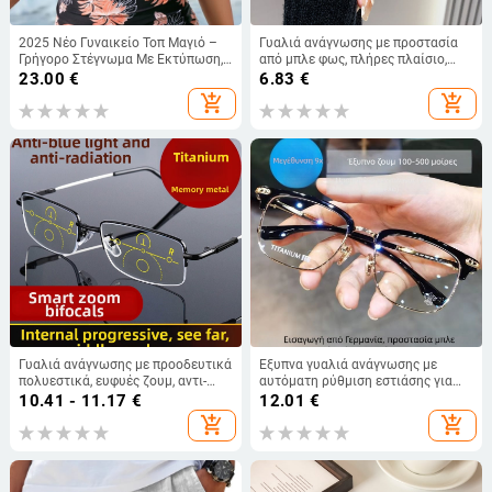
2025 Νέο Γυναικείο Τοπ Μαγιό –
Γυαλιά ανάγνωσης με προστασία
Γρήγορο Στέγνωμα Με Εκτύπωση,
από μπλε φως, πλήρες πλαίσιο,
με Επένδυση Στήθους, Άνετο Στυλ
σκελετός TR90, οβάλ σχήματος
23.00
€
6.83
€
Διακοπών
add_shopping_cart
add_shopping_cart
Γυαλιά ανάγνωσης με προοδευτικά
Έξυπνα γυαλιά ανάγνωσης με
πολυεστικά, ευφυές ζουμ, αντι-
αυτόματη ρύθμιση εστιάσης για
μπλε φως, διπλή χρήση για
απόσταση και κοντά, φακοί από
10.41 - 11.17
€
12.01
€
απόσταση και κοντινό όραμα,
ρητίνη, χωρίς σκελετό, HD φακοί
add_shopping_cart
add_shopping_cart
τιτάνιο κράμα χωρίς πλαίσιο
κατά της μπλε ακτινοβολίας,
πολυεστιακοί