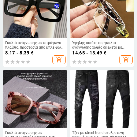
Γυαλιά ανάγνωσης με τετράγωνο
Υψηλής ποιότητας γυαλιά
πλαίσιο, προστασία από μπλε φως,
ανάγνωσης χωρίς σκελετό με
πρεσβυοπικά, χωρίς συνταγή
προστασία από μπλε φως,
8.17 - 8.39
€
14.65 - 15.49
€
αυτόματη έξυπνη μεγέθυνση και
add_shopping_cart
add_shopping_cart
πολυεστιακούς φακούς — υπερ-
ελαφριά για ενήλικες
Γυαλιά ανάγνωσης με
Τζιν με street-trend στυλ, στενή