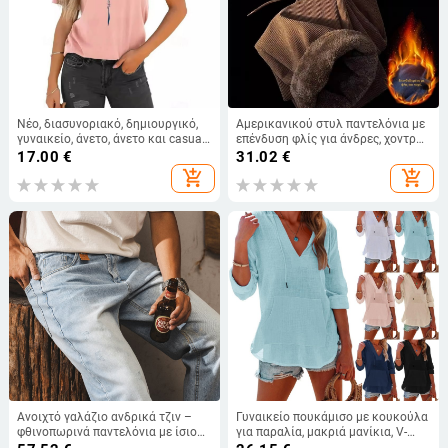
Νέο, διασυνοριακό, δημιουργικό,
Αμερικανικού στυλ παντελόνια με
γυναικείο, άνετο, άνετο και casual,
επένδυση φλίς για άνδρες, χοντρή
κοντομάνικο, φαρδύ, καλοκαιρινό,
μαλλί αρνιού για φθινοπωρινό-
17.00
€
31.02
€
με στρογγυλή λαιμόκοψη, σε
χειμερινό, ίσιο και φαρδύ πόδια,
add_shopping_cart
add_shopping_cart
σχέδιο λιβελούλας του 2024, από
corduroy casual μακριά
εκτύπωση σε 3D.
παντελόνια
Ανοιχτό γαλάζιο ανδρικά τζιν –
Γυναικείο πουκάμισο με κουκούλα
φθινοπωρινά παντελόνια με ίσιο
για παραλία, μακριά μανίκια, V-
κόψιμο, casual
λαιμό και τσέπη