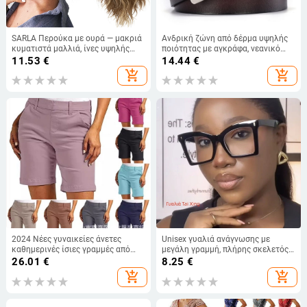
SARLA Περούκα με ουρά — μακριά
Ανδρική ζώνη από δέρμα υψηλής
κυματιστά μαλλιά, ίνες υψηλής
ποιότητας με αγκράφα, νεανικό
θερμοκρασίας, κλιπ σύνδεσης,
τζιν, σε casual ρετρό στυλ
11.53
€
14.44
€
Μοντέλο P064
add_shopping_cart
add_shopping_cart
2024 Νέες γυναικείες άνετες
Unisex γυαλιά ανάγνωσης με
καθημερινές ίσιες γραμμές από
μεγάλη γραμμή, πλήρης σκελετός,
Twill με υψηλή ελαστικότητα,
φακοί και σκελετός από Pcs, αντί-
26.01
€
8.25
€
καπρί κολάν με τσέπες
μπλε φως με UV προστασία
add_shopping_cart
add_shopping_cart