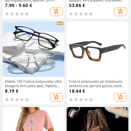
φωτοχρωμικούς φακούς, αντί-
γραμμή, 98% βαμβάκι, distressed
μπλε φως, UV ανθεκτικά, πλήρης
εφέ πλύσης
7.90 - 9.60
€
53.86
€
σκελετός, τετράγωνος σχεδιασμός
add_shopping_cart
add_shopping_cart
Elderly 100 Γυαλιά ανάγνωσης ultra
Γυαλιά ανάγνωσης με τετράγωνο
ελαφριά, Αντι-μπλέ φως, Υψηλής
σκελετό και χοντρό χείλος, κατά
ευκρίνειας, Unisex, Μοντέλο 695
του μπλε φωτός και της κόπωσης,
8.19
€
18.44
€
νέα διασυνοριακά γυαλιά μεγάλου
add_shopping_cart
add_shopping_cart
σκελετού, συνηθισμένα γυαλιά
ανάγνωσης