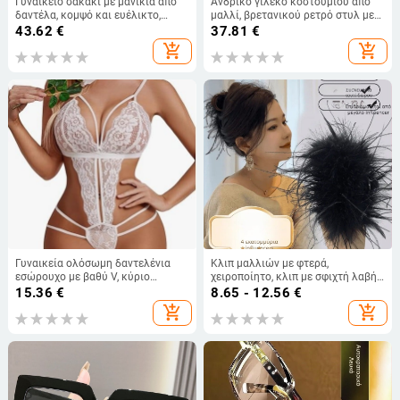
Γυναικείο σακάκι με μανίκια από
Ανδρικό γιλέκο κοστουμιού από
δαντέλα, κομψό και ευέλικτο,
μαλλί, βρετανικού ρετρό στυλ με
μονόχρωμο, σε μεγάλο μέγεθος,
σχέδιο ψαροκόκαλο, εφαρμοστό
43.62
€
37.81
€
μεσαίου μήκους
add_shopping_cart
add_shopping_cart
Γυναικεία ολόσωμη δαντελένια
Κλιπ μαλλιών με φτερά,
εσώρουχο με βαθύ V, κύριο
χειροποίητο, κλιπ με σφιχτή λαβή,
ύφασμα νάιλον, λεπτό ύφασμα,
ενθέτης από κράμα βολφραμίου,
15.36
€
8.65 - 12.56
€
κυκλοφορία καλοκαίρι 2024
Old Money στυλ
add_shopping_cart
add_shopping_cart