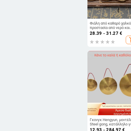
Φιάλη από καθαρό χαλκό
προστασία από νερό και
φλόγα
28.39 - 31.27
€
add_s
Γκονγκ Hengyun, μοντέ
Steel gong, κατάλληλο γ
μουσικά όργανα, συσκευ
12.93 - 284.97
€