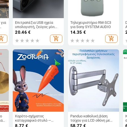
 για
Επιτραπέζια USB ηχεία
Τηλεχειριστήριο RM-SC3
υπολογιστή, ζεύγος μίνι
για Sony SYSTEM AUDIO
στερεοφωνικών για
20.46
€
14.35
€
φορητό υπολογιστή
hopping_cart
add_shopping_cart
add_shopping_cart
λο
Καρότο-σχήματος
Panduo καθολική βάση
ια
καταγραφικό στυλό —
τοίχου για LCD οθόνη με
ασία
εκπαιδευτικό παιχνίδι,
περιστροφή και
8.77
€
58.77
€