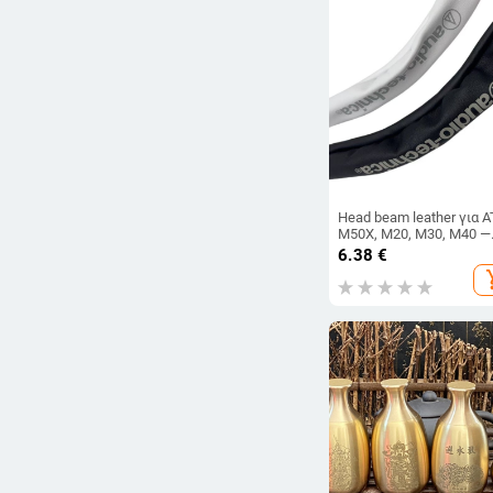
-
Διαγραφή φίλτρων
Head beam leather για A
M50X, M20, M30, M40 —
Δέρμα πρωτεΐνης,
6.38
€
Προσαρμογή ανά δείγμα,
add_s
τεμάχιο