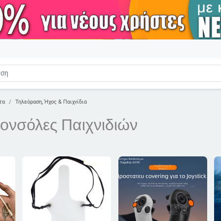
τα
Τηλεόραση, Ήχος & Παιχνίδια
ονσόλες Παιχνιδιών