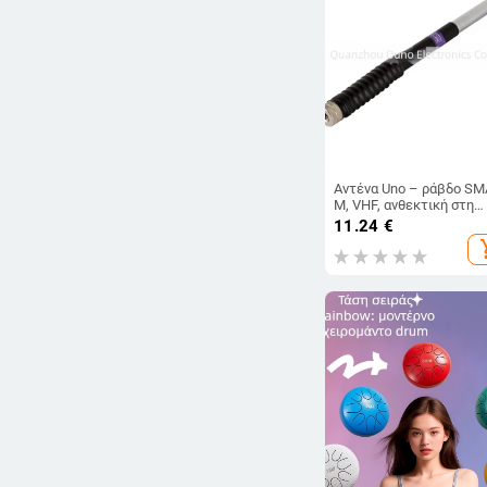
Αντένα Uno – ράβδο SM
M, VHF, ανθεκτική στη
σκόνη, χωρίς μπαταρία,
11.24
€
εμβέλεια 1,5–3 χλμ
add_s