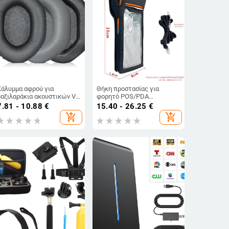
Κάλυμμα αφρού για
Θήκη προστασίας για
μαξιλαράκια ακουστικών V-
φορητό POS/PDA
MODA Crossfade M100 LP2
τερματικό – νάιλον, RFID
7.81 - 10.88
€
15.40 - 26.25
€
LP DJ
συμβατότητα,
add_shopping_cart
add_shopping_cart
προσαρμοσμένη εκτύπωση
λογότυπου, βάρος 200 g