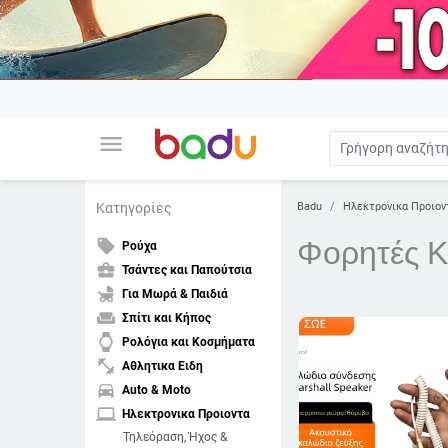
menu
Badu
Ηλεκτρονικα Προιον
Κατηγορίες
Φορητές Κ
local_offer
Ρούχα
business_center
Τσάντες και Παπούτσια
child_friendly
Για Μωρά & Παιδιά
weekend
Σπίτι και Κήπος
watch
Ρολόγια και Κοσμήματα
fitness_center
Αθλητικα Ειδη
directions_car
Auto & Moto
laptop
Ηλεκτρονικα Προιοντα
Τηλεόραση, Ήχος &