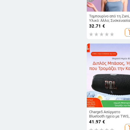
Ταμπουρίνο από τη Zani,
Υλικό: Άλλο; Συσκευασία
Κουτί από χαρτόνι;
32.71
€
Κατάλληλο για μουσικά
add_s
όργανα.
Charge5 Ασύρματο
Bluetooth ηχείο με TWS,
IPX7 Αδιάβροχο, BT 5.3,
41.97
€
10W Απόδοση,
add_s
Ενσωματωμένη Μπαταρ