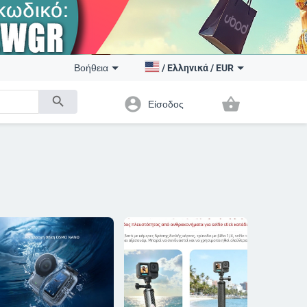
Βοήθεια
/
Ελληνικά
/
EUR
search
account_circle
shopping_basket
Είσοδος