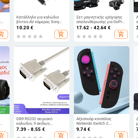
Κατάλληλο για καλώδιο
Σετ μαγνητικής γρήγορης
:
βίντεο AV κάμερας Sony
απελευθέρωσης για GoPro
VMC15FS10P διπλής σειράς
Hero12/11/10/9/8/11
10.20
€
17.62 - 42.64
€
καλώδιο εξόδου
Mini/MAX — Κράμα
hopping_cart
add_shopping_cart
add_shopping_cart
ακροδεκτών S
αλουμινίου
DB9 RS232 σειριακό
Αξεσουάρ κονσόλας
καλώδιο, 9 ακίδων,
Nintendo Switch 2:
αρσενικό προς θηλυκό,
σιλικόνινα καλύμματα
7.39 - 8.55
€
9.74
€
καλώδιο μεταφοράς
κουμπιών, καπάκια μοχλών
hopping_cart
add_shopping_cart
add_shopping_cart
ία
δεδομένων
και D-Pad