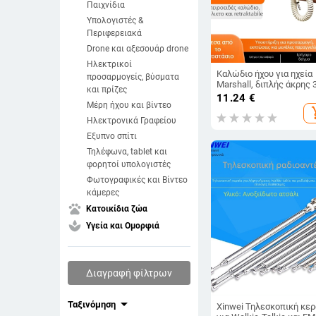
Παιχνίδια
Υπολογιστές &
Περιφερειακά
Drone και αξεσουάρ drone
Ηλεκτρικοί
Καλώδιο ήχου για ηχεία
προσαρμογείς, βύσματα
Marshall, διπλής άκρης 
και πρίζες
mm AUX, ελατήριο
11.24
€
καλώδιο, πυρήνας από
Μέρη ήχου και βίντεο
add_s
χαλκό με επίχρυση
Ηλεκτρονικά Γραφείου
επίστρωση, Rohs
Εξυπνο σπίτι
πιστοποιημένο
Τηλέφωνα, tablet και
φορητοί υπολογιστές
Φωτογραφικές και Βίντεο
κάμερες
pets
Κατοικίδια ζώα
spa
Υγεία και Ομορφιά
Διαγραφή φίλτρων
arrow_drop_down
Ταξινόμηση
Xinwei Τηλεσκοπική κερ