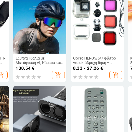
TH-
Έξυπνα Γυαλιά με
GoPro HERO5/6/7 φίλτρο
Μετάφραση AI, Κάμερα και
για αδιάβροχη θήκη –
Bluetooth – Μπαταρία 260
προστασία από σκόνη,
130.54
€
8.33 - 27.26
€
 1
mAh, Εμβέλεια 10 m+
χρωματικό καθρεπτικό
hopping_cart
add_shopping_cart
add_shopping_cart
φίλτρο