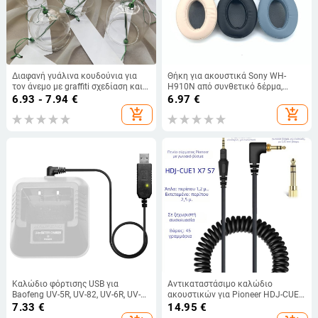
Διαφανή γυάλινα κουδούνια για
Θήκη για ακουστικά Sony WH-
τον άνεμο με graffiti σχεδίαση και
H910N από συνθετικό δέρμα,
χειροποίητη ζωγραφική, DIY,
άνετη και διαπνέουσα
6.93 - 7.94
€
6.97
€
κατάλληλα για εξωτερική
add_shopping_cart
add_shopping_cart
διακόσμηση κατά τη διάρκεια του
Φεστιβάλ της Άνοιξης σε
γραφικούς τόπους
Καλώδιο φόρτισης USB για
Αντικαταστάσιμο καλώδιο
Baofeng UV-5R, UV-82, UV-6R, UV-
ακουστικών για Pioneer HDJ-CUE1,
9R
X7, X7 S7 – εξαιρετικά ευέλικτο
7.33
€
14.95
€
με πυρήνα από καθαρό χαλκό και