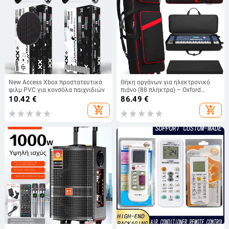
New Access Xbox προστατευτικό
Θήκη οργάνων για ηλεκτρονικό
φιλμ PVC για κονσόλα παιχνιδιών
πιάνο (88 πλήκτρα) – Oxford
ύφασμα, επένδυση πολυεστέρα,
10.42
€
86.49
€
μοντέλο HZ-0721
add_shopping_cart
add_shopping_cart