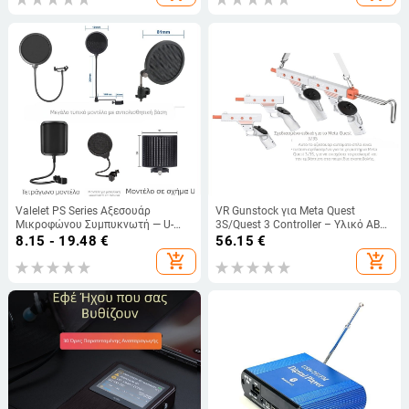
Valelet PS Series Αξεσουάρ
VR Gunstock για Meta Quest
Μικροφώνου Συμπυκνωτή — U-
3S/Quest 3 Controller – Υλικό ABS,
μορφής Αντιανεμική Προστασία
Βάρος 623g, Κράτημα Gunstock
8.15 - 19.48
€
56.15
€
και Pop Φίλτρο, Μείωση Θορύβου,
add_shopping_cart
add_shopping_cart
Κατάλληλο για Karaoke και
Ζωντανή Μετάδοση