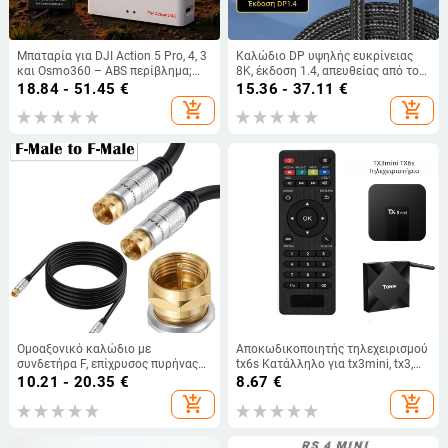
Μπαταρία για DJI Action 5 Pro, 4, 3
Καλώδιο DP υψηλής ευκρίνειας
και Osmo360 – ABS περίβλημα;
8K, έκδοση 1.4, απευθείας από το
περιλαμβάνει μπαταρία και
εργοστάσιο, καλώδιο σύνδεσης
18.84 - 51.45
€
15.36 - 37.11
€
έγχρωμο κουτί
οθόνης υπολογιστή παιχνιδιών,
add_shopping_cart
add_shopping_cart
καλώδιο σύνδεσης Dp αρσενικό-
σε-αρσενικό
Ομοαξονικό καλώδιο με
Αποκωδικοποιητής τηλεχειρισμού
συνδετήρα F, επίχρυσος πυρήνας
tx6s Κατάλληλο για tx3mini, tx3,
από χαλκό, συμβατό με ψηφιακές
tx2, tx5, tx6, tx8, tx9, pro, tx9s
10.21 - 20.35
€
8.67
€
συσκευές, μοντέλο YR-2F-MM-50
add_shopping_cart
add_shopping_cart