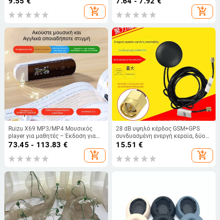
9.55
€
7.64 - 7.92
€
κάμερα
ιαπωνικού στυλ με άνθη κερασιάς,
add_shopping_cart
add_shopping_cart
δημιουργικό δώρο
Ruizu X69 MP3/MP4 Μουσικός
28 dB υψηλό κέρδος GSM+GPS
player για μαθητές – Έκδοση για
συνδυασμένη ενεργή κεραία, δύο
ακρόαση Αγγλικών
σε ένα για πλοήγηση αυτοκινήτου,
73.45 - 113.83
€
15.51
€
εξωτερική αδιάβροχη GPS κεραία
add_shopping_cart
add_shopping_cart