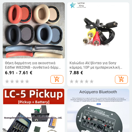
Θήκη δερμάτινη για ακουστικά
Καλώδιο AV/βίντεο για Sony
Edifier W820NB - συνθετικό δέρμα,
κάμερα, 10P με ημιπερκυκλική
εξατομικευμένο σύμφωνα με τα
θύρα, συμβατό με VMC-15FS και
6.91 - 7.61
€
7.88
€
σχέδια
VMC-30FS
add_shopping_cart
add_shopping_cart