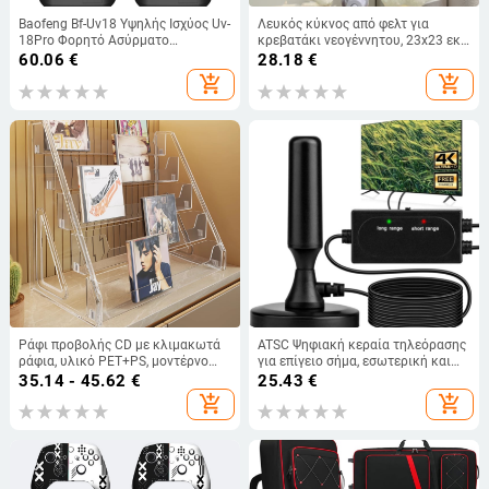
Baofeng Bf-Uv18 Υψηλής Ισχύος Uv-
Λευκός κύκνος από φελτ για
18Pro Φορητό Ασύρματο
κρεβατάκι νεογέννητου, 23x23 εκ,
Τηλέφωνο Εξωτερικής Διακίνησης
χειροποίητο αιωρούμενο
60.06
€
28.18
€
για Ξενοδοχείο 18L
καμπανάκι
add_shopping_cart
add_shopping_cart
Ράφι προβολής CD με κλιμακωτά
ATSC Ψηφιακή κεραία τηλεόρασης
ράφια, υλικό PET+PS, μοντέρνο
για επίγειο σήμα, εσωτερική και
μινιμαλιστικό στυλ, μάρκα
εξωτερική χρήση, λήψη HD DVB-T
35.14 - 45.62
€
25.43
€
Evesigar/isi home, μοντέλο
add_shopping_cart
add_shopping_cart
2300026402766717697,
πολυλειτουργικό