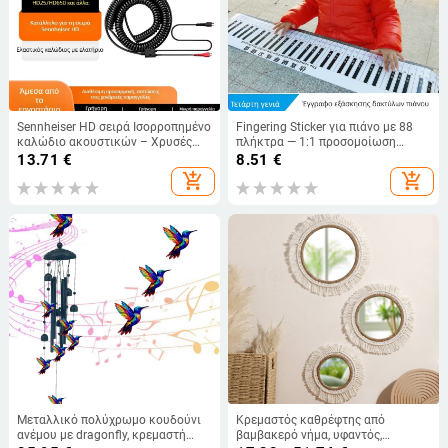
Sennheiser HD σειρά Ισορροπημένο
Fingering Sticker για πιάνο με 88
καλώδιο ακουστικών – Χρυσές
πλήκτρα — 1:1 προσομοίωση
επαφές, πυρήνας από καθαρό
δαχτύλων, διάταξη παρτιτούρας,
13.71
€
8.51
€
χαλκό, RoHS
PVC υλικό
add_shopping_cart
add_shopping_cart
Μεταλλικό πολύχρωμο κουδούνι
Κρεμαστός καθρέφτης από
ανέμου με dragonfly, κρεμαστή
βαμβακερό νήμα, υφαντός,