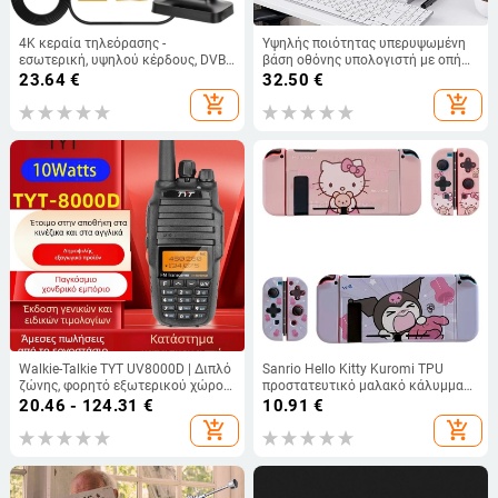
4K κεραία τηλεόρασης -
Υψηλής ποιότητας υπερυψωμένη
εσωτερική, υψηλού κέρδους, DVB-
βάση οθόνης υπολογιστή με οπή
T/ATSC/ISDB-T, εμβέλεια έως 120
ψύξης. Πόδια σχήματος U μπορούν
23.64
€
32.50
€
μίλια
να αποθηκεύσουν βάση
add_shopping_cart
add_shopping_cart
πληκτρολογίου υπολογιστή στην
επιφάνεια του τραπεζιού.
Walkie-Talkie TYT UV8000D | Διπλό
Sanrio Hello Kitty Kuromi TPU
ζώνης, φορητό εξωτερικού χώρου,
προστατευτικό μαλακό κάλυμμα
Υψηλή ισχύς, 258 κανάλια,
για Nintendo Switch OLED, ροζ
20.46 - 124.31
€
10.91
€
μπαταρία 3600mAh
add_shopping_cart
add_shopping_cart