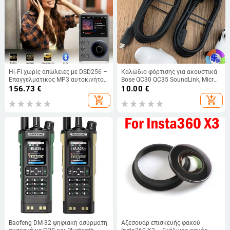
Hi‑Fi χωρίς απώλειες με DSD256 –
Καλώδιο φόρτισης για ακουστικά
Επαγγελματικός MP3 αυτοκινήτου
Bose QC30 QC35 SoundLink, Micro
για αθλητισμό
ήχος τροφοδοσίας
156.73
€
10.00
€
add_shopping_cart
add_shopping_cart
Baofeng DM-32 ψηφιακή ασύρματη
Αξεσουάρ επισκευής φακού