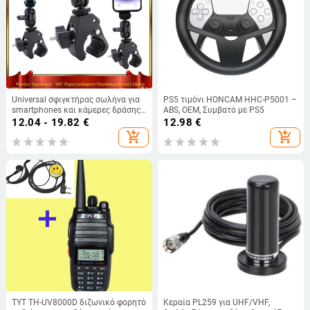
Universal σφιγκτήρας σωλήνα για
PS5 τιμόνι HONCAM HHC-P5001 –
smartphones και κάμερες δράσης
ABS, OEM, Συμβατό με PS5
— μοντέλο Universal, υλικό
12.04 - 19.82
€
12.98
€
πλαστικό/μέταλλο, σταθερή λήψη
add_shopping_cart
add_shopping_cart
TYT TH-UV8000D διζωνικό φορητό
Κεραία PL259 για UHF/VHF,