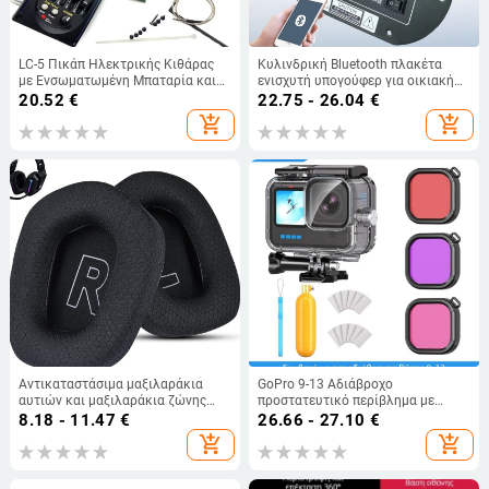
LC-5 Πικάπ Ηλεκτρικής Κιθάρας
Κυλινδρική Bluetooth πλακέτα
με Ενσωματωμένη Μπαταρία και
ενισχυτή υπογούφερ για οικιακή
Πενταζώνιο EQ
και αυτοκινητική χρήση, 6/8/10
20.52
€
22.75 - 26.04
€
ίντσες, 12V/24V/220V, ηχητική
add_shopping_cart
add_shopping_cart
μητρική πλακέτα
Αντικαταστάσιμα μαξιλαράκια
GoPro 9-13 Αδιάβροχο
αυτιών και μαξιλαράκια ζώνης
προστατευτικό περίβλημα με
κεφαλής για Logitech G733/G335
ράβδους πλευστότητας και φίλτρο
8.18 - 11.47
€
26.66 - 27.10
€
add_shopping_cart
add_shopping_cart