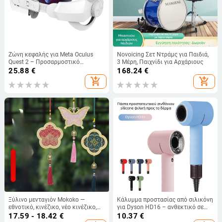
Ζώνη κεφαλής για Meta Oculus
Novoicing Σετ Ντράμς για Παιδιά,
Quest 2 – Προσαρμοστικό
3 Μέρη, Παιχνίδι για Αρχάριους
αντικαταστάσιμο εξάρτημα VR,
25.88
€
168.24
€
άνετος Elite σχεδιασμός, Υλικό ABS
add_shopping_cart
add_shopping_cart
+ PU δέρμα, Βάρος 180 g
Ξύλινο μενταγιόν Mokoko —
Κάλυμμα προστασίας από σιλικόνη
εθνοτικό, κινέζικο, νέο κινέζικο,
για Dyson HD16 – ανθεκτικό σε
αρχαίο στυλ; Κωδικός 03
γρατσουνιές, πτώσεις και σκόνη,
17.59 - 18.42
€
10.37
€