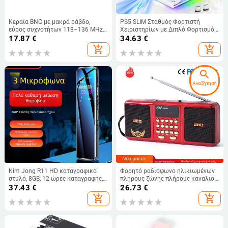
Κεραία BNC με μακρά ράβδο,
PS5 SLIM Σταθμός Φορτιστή
εύρος συχνοτήτων 118–136 MHz,
Χειριστηρίων με Διπλό Φορτισμό,
υψηλή ενίσχυση, ανοξείδωτο
USB Διασύνδεση, Βάση Διάχυσης
17.87
€
34.63
€
ατσάλι
Θερμότητας, ABS Κορμός, Ράφι
add_shopping_cart
add_shopping_cart
Αποθήκευσης
search
Αναζήτηση
Kim Jong R11 HD καταγραφικό
Φορητό ραδιόφωνο ηλικιωμένων
στυλό, 8GB, 12 ώρες καταγραφής,
πλήρους ζώνης πλήρους καναλιού
MP3/MP4 αναπαραγωγέας με
πολλαπλών λειτουργιών με κάρτα
37.43
€
26.73
€
μείωση θορύβου
ραδιοφώνου Εργοστάσιο
add_shopping_cart
add_shopping_cart
χονδρικής πώλησης ηχείου
Bluetooth