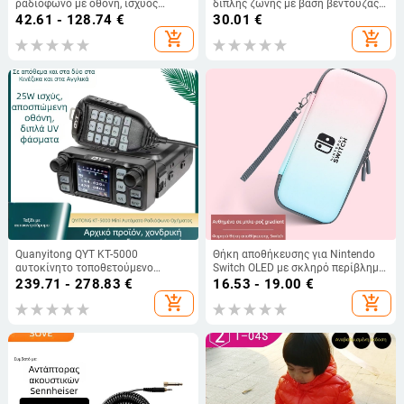
ραδιόφωνο με οθόνη, ισχύος
διπλής ζώνης με βάση βεντούζας
εξόδου 10W, 128 κανάλια,
και σύνδεσμο PL259, εμβέλεια 10–
42.61 - 128.74
€
30.01
€
εμβέλεια 5–10 χλμ, μπαταρία Li-ion
50 χλμ
add_shopping_cart
add_shopping_cart
3800 mAh
Quanyitong QYT KT-5000
Θήκη αποθήκευσης για Nintendo
αυτοκίνητο τοποθετούμενο
Switch OLED με σκληρό περίβλημα,
πλήρες ραδιόφωνο, 25W, UV ζώνη
EVA+PU υλικό, ραφή, σχέδιο
239.71 - 278.83
€
16.53 - 19.00
€
συχνοτήτων, εμβέλεια 10-50 χλμ
καρτούν με gradient, συμβατή με
add_shopping_cart
add_shopping_cart
Switch OLED