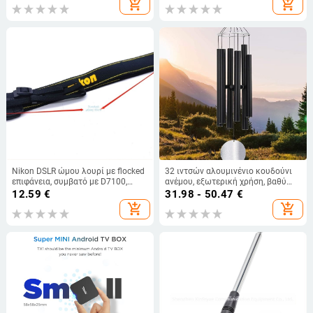
add_shopping_cart
add_shopping_cart
αγωγό χωρίς οξείδωση
Nikon DSLR ώμου λουρί με flocked
32 ιντσών αλουμινένιο κουδούνι
επιφάνεια, συμβατό με D7100,
ανέμου, εξωτερική χρήση, βαθύ
D7200, D7700, D5200, D3200,
ήχο μπάσο, μεταλλικός μνημειακός
12.59
€
31.98 - 50.47
€
D5100
σχεδιασμός
add_shopping_cart
add_shopping_cart