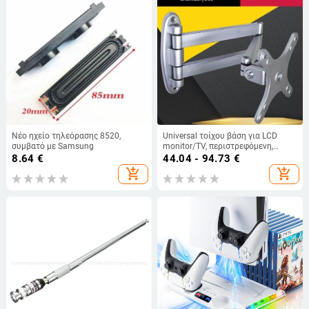
Νέο ηχείο τηλεόρασης 8520,
Universal τοίχου βάση για LCD
συμβατό με Samsung
monitor/TV, περιστρεφόμενη,
αναπτυσσόμενη, ρυθμιζόμενη,
8.64
€
44.04 - 94.73
€
μοντέλο W100, Creation Vision
add_shopping_cart
add_shopping_cart