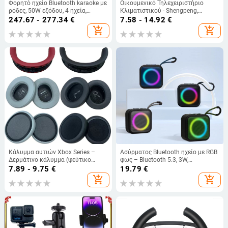
Φορητό ηχείο Bluetooth karaoke με
Οικουμενικό Τηλεχειριστήριο
ρόδες, 50W εξόδου, 4 ηχεία,
Κλιματιστικού - Shengpeng,
ενσωματωμένη μπαταρία (2000–
μοντέλο 1028E, μηχανικό έλεγχο,
247.67 - 277.34
€
7.58 - 14.92
€
4000 mAh), Bluetooth 5.0, 20 Hz–
αξεσουάρ τηλεοράσεων
add_shopping_cart
add_shopping_cart
20 kHz
Κάλυμμα αυτιών Xbox Series –
Ασύρματος Bluetooth ηχείο με RGB
Δερμάτινο κάλυμμα (ψεύτικο
φως – Bluetooth 5.3, 3W,
δέρμα), Unisex, Άνετο στη χρήση,
Ενσωματωμένη μπαταρία 1000–
7.89 - 9.75
€
19.79
€
Συμβατό με ακουστικά Xbox Series
1200mAh, εύρος συχνοτήτων
add_shopping_cart
add_shopping_cart
100Hz–20kHz, εμβέλεια 10–25m