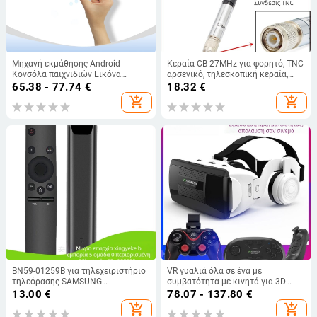
Μηχανή εκμάθησης Android
Κεραία CB 27MHz για φορητό, TNC
Κονσόλα παιχνιδιών Εικόνα
αρσενικό, τηλεσκοπική κεραία,
Τραγούδι Αναπαραγωγή βίντεο
αντιπαρεμβατική, εμβέλεια 10–50
65.38 - 77.74
€
18.32
€
Ασύρματο δίκτυο Τοπικό USB
χλμ
add_shopping_cart
add_shopping_cart
Βίντεο Ίδια συσκευή οθόνης
BN59-01259B για τηλεχειριστήριο
VR γυαλιά όλα σε ένα με
τηλεόρασης SAMSUNG
συμβατότητα με κινητά για 3D
Τηλεχειριστήριο υπερύθρων για
κινηματογράφο και παιχνίδια
13.00
€
78.07 - 137.80
€
SAMSUNG
add_shopping_cart
add_shopping_cart