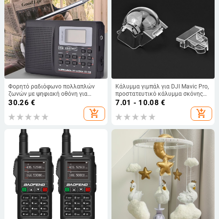
Φορητό ραδιόφωνο πολλαπλών
Κάλυμμα γιμπάλ για DJI Mavic Pro,
ζωνών με ψηφιακή οθόνη για
προστατευτικό κάλυμμα σκόνης
ηλικιωμένους Κατασκευαστής
drone και κλιπ καλύμματος φακού
30.26
€
7.01 - 10.08
€
προμηθειών εξωτερικού εμπορίου
add_shopping_cart
add_shopping_cart
Dropshipping