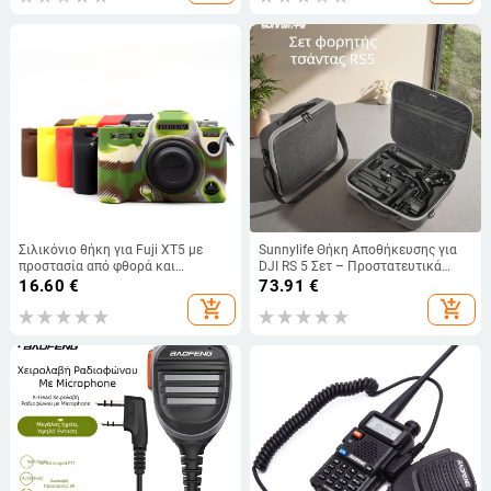
Σιλικόνιο θήκη για Fuji XT5 με
Sunnylife Θήκη Αποθήκευσης για
προστασία από φθορά και
DJI RS 5 Σετ – Προστατευτικά
κραδασμούς; υλικό: σιλικόνη;
Αξεσουάρ για Χειροκίνητο
16.60
€
73.91
€
συμβατότητα: Fuji XT5;
Σταθεροποιητή
add_shopping_cart
add_shopping_cart
περιλαμβάνεται 1 τεμάχιο.