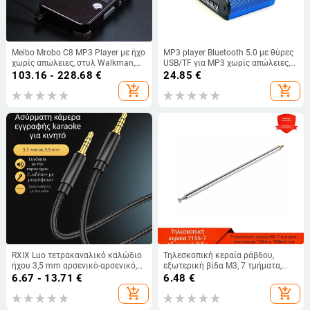
Meibo Mrobo C8 MP3 Player με ήχο
MP3 player Bluetooth 5.0 με θύρες
χωρίς απώλειες, στυλ Walkman,
USB/TF για MP3 χωρίς απώλειες,
αναγνώστης ηλεκτρονικών
ραδιόφωνο FM και βελτιωμένος
103.16 - 228.68
€
24.85
€
βιβλίων, εγγραφή, επανάληψη
ενισχυτής ήχου
add_shopping_cart
add_shopping_cart
ακρόασης Αγγλικών
RXIX Luo τετρακαναλικό καλώδιο
Τηλεσκοπική κεραία ράβδου,
ήχου 3,5 mm αρσενικό-αρσενικό,
εξωτερική βίδα M3, 7 τμήματα,
επίχρυσα βύσματα, αγώγιμος
εκτεινόμενη για τηλεχειριστήριο
6.67 - 13.71
€
6.48
€
χαλκός με πυρήνα
παιχνιδιού
add_shopping_cart
add_shopping_cart