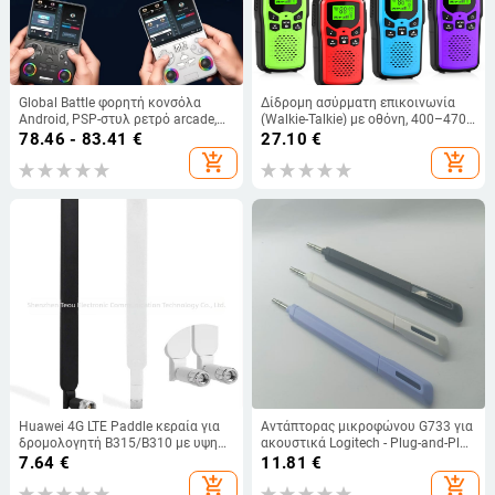
Global Battle φορητή κονσόλα
Δίδρομη ασύρματη επικοινωνία
Android, PSP-στυλ ρετρό arcade,
(Walkie-Talkie) με οθόνη, 400–470
J36 Ultra Cross
MHz, 0,5 W, εμβέλεια 3–5 χλμ,
78.46 - 83.41
€
27.10
€
μπαταρία λιθίου 1200 mAh
add_shopping_cart
add_shopping_cart
Huawei 4G LTE Paddle κεραία για
Αντάπτορας μικροφώνου G733 για
δρομολογητή B315/B310 με υψηλή
ακουστικά Logitech - Plug-and-Play
ενίσχυση
αναβάθμιση
7.64
€
11.81
€
add_shopping_cart
add_shopping_cart