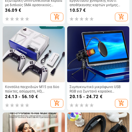
Εξωτερική Omni-Directional κεραία
Εργοστάσιο χονδρικής κουτί
με διπλούς SMA αρσενικούς
αποθήκευσης καρτών μνήμης
συνδέτες, 3G/4G/5G/LTE, 50 Ω, 18
κάρτα 8TF + κουτί κάρτας 8SD
36.09
€
10.57
€
dBi, SWR ≤ 1.5
κουτί κάρτας μνήμης αλουμινίου
add_shopping_cart
add_shopping_cart
Κονσόλα παιχνιδιών M15 για δύο
Συμπυκνωτικό μικρόφωνο USB
παίκτες, ασύρματη, HD,
RGB για ζωντανό καραόκε
συνδεόμενη με τηλεόραση, ρετρό
μικρόφωνο υπολογιστή με μείωση
24.13 - 56.10
€
20.15 - 24.72
€
arcade τζόιστικ
θορύβου μικρόφωνο
add_shopping_cart
add_shopping_cart
βιντεοδιάσκεψης παιχνιδιών