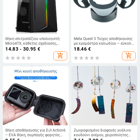
Θήκη επιτραπέζιου υπολογιστή
Meta Quest 3 Τοίχος αποθήκευσης
MicroATX, κάθετης σχεδίασης,
με κρεμάστρα καλωδίου – εύκολη
συμβατή με MicroATX μητρικές,
εγκατάσταση, PC+ABS, OEM
14.83 - 30.95
€
18.46
€
εμπρός USB 2.0, χωρίς
επεξεργασία, εκτυπωμένο
add_shopping_cart
add_shopping_cart
τροφοδοτικό
λογότυπο, συμβατό με PS VR2, 180
γρ.
Θήκη αποθήκευσης για DJI Action6
Ζωγραφισμένο διαφανές γυάλινο
– EVA θήκη, συμπαγής φορητός
κουδούνι ανέμου, χειροποίητος
σετ εξαρτημάτων για αθλητική
κρεμαστός διακοσμητικός,