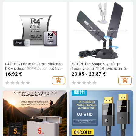
R4 SDHC κάρτα flash για Nintendo
5G CPE Pro δρομολογητής με
DS – έκδοση 2024, άμεση σύνδεση,
διπλή κεραία, 42dBi, ενισχυτής 5G
περιλαμβάνει USB αναγνώστη
διπλού φάσματος, εξωτερικός
16.92
€
23.05 - 23.87
€
καρτών, χωρίς εσωτερική μνήμη
επεκτατής με μαγνητικές διπλές
add_shopping_cart
add_shopping_cart
κεραίες