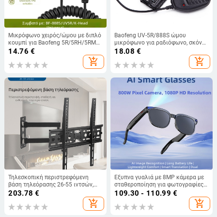
Μικρόφωνο χειρός/ώμου με διπλό
Baofeng UV-5R/888S ώμου
κουμπί για Baofeng 5R/5RH/5RM
μικρόφωνο για ραδιόφωνο, σκόνη-
και Quansheng K5K6
ανθεκτικό μικρόφωνο-ηχείο,
14.76
€
18.08
€
εμβέλεια 1,5–3 χλμ, θεωρητική
add_shopping_cart
add_shopping_cart
απόσταση <1,5 χλμ, δεν
υποστηρίζει δικτύωση
Τηλεσκοπική περιστρεφόμενη
Έξυπνα γυαλιά με 8MP κάμερα με
βάση τηλεόρασης 26-55 ιντσών,
σταθεροποίηση για φωτογραφίες
βάση τηλεόρασης, οθόνη LCD,
και βίντεο; Μετάφραση AI; AI
203.78
€
109.30 - 110.99
€
περιστρεφόμενη τηλεσκοπική,
αναγνώριση αντικειμένων;
add_shopping_cart
add_shopping_cart
μάρκας Universal
Bluetooth μουσική και κλήσεις