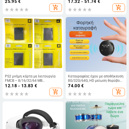
διακόσμηση για σπίτι και κήπο
παραδοσιακό αγροτικό στυλ,
25.95
€
17.32 - 51.74
€
μάρκα ArtiLady
add_shopping_cart
add_shopping_cart
PS2 μνήμη κάρτα με λειτουργία
Καταγραφέας ήχου με αποθήκευση
FMCB – 8/16/32/64 MB
8G/32G/64G, HD μείωση θορύβου,
αποθήκευση για κονσόλα PS2,
εγγραφή με ένα πάτημα,
12.18 - 13.83
€
74.00
€
αξιόπιστη διατήρηση αρχείων
φωνητικός έλεγχος, έως 1200
add_shopping_cart
add_shopping_cart
λεπτών εγγραφής