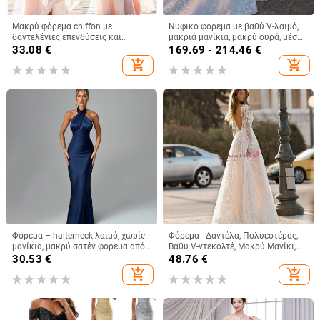
Μακρύ φόρεμα chiffon με
Νυφικό φόρεμα με βαθύ V-λαιμό,
δαντελένιες επενδύσεις και
μακριά μανίκια, μακρύ ουρά, μέση
λεπτομέρειες patchwork, Α-γραμμή,
στη μέση, πολυεστέρας 70–80%.
33.08
€
169.69 - 214.46
€
λαιμός στρογγυλός, υψηλή μέση
add_shopping_cart
add_shopping_cart
Φόρεμα – halterneck λαιμό, χωρίς
Φόρεμα - Δαντέλα, Πολυεστέρας,
μανίκια, μακρύ σατέν φόρεμα από
Βαθύ V-ντεκολτέ, Μακρύ Μανίκι,
μίγμα πολυεστέρα-ελαστάνης;
Κέντημα
30.53
€
48.76
€
μονόχρωμο
add_shopping_cart
add_shopping_cart