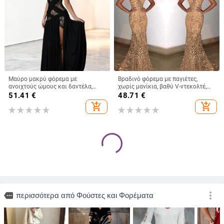
Μαύρο μακρύ φόρεμα με
Βραδινό φόρεμα με παγιέτες,
ανοιχτούς ώμους και δαντέλα,
χωρίς μανίκια, βαθύ V-ντεκολτέ,
διακριτικό σχέδιο με αποκοπές και
γραμμή γοργόνας, ύφασμα
51.41
€
48.71
€
βαθύ σκίσιμο, κομψό βραδινό
πολυεστέρα
add_shopping_cart
add_shopping_cart
φόρεμα για δεξιώσεις