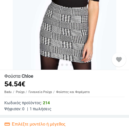
favorite
Φούστα Chloe
54.54
€
Badu
Ρούχα
Γυναικεία Ρούχα
Φούστες και Φορέματα
Κωδικός προϊόντος:
214
Ψήφισαν:
0
|
1
πωλήσεις
straighten
Επιλέξτε μοντέλο ή μέγεθος