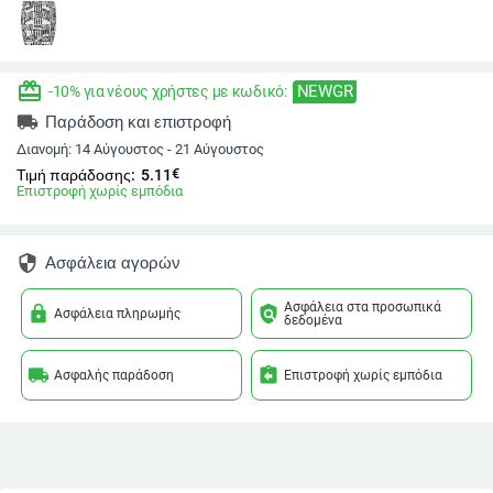
redeem
NEWGR
-10% για νέους χρήστες με κωδικό:
local_shipping
Παράδοση και επιστροφή
Διανομή:
14 Αύγουστος - 21 Αύγουστος
€
Τιμή παράδοσης:
5.11
Επιστροφή χωρίς εμπόδια
security
Ασφάλεια αγορών
Ασφάλεια στα προσωπικά
lock
policy
Ασφάλεια πληρωμής
δεδομένα
local_shipping
assignment_return
Ασφαλής παράδοση
Επιστροφή χωρίς εμπόδια