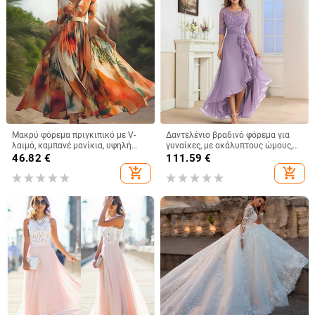
Μακρύ φόρεμα πριγκιπικό με V-
Δαντελένιο βραδινό φόρεμα για
λαιμό, καμπανέ μανίκια, υψηλή
γυναίκες, με ακάλυπτους ώμους,
μέση, γεωμετρικό μοτίβο,
κοντό μανίκι, μακριά φούστα σε
46.82
€
111.59
€
πολυεστέρας
γραμμή Α με ψηλή μέση
add_shopping_cart
add_shopping_cart