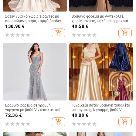
Σατέν νυφικό χωρίς τιράντες με
Βραδινό φόρεμα με V-ντεκολτέ,
αποσπώμενη ουρά, κομψό βραδινό
χωρίς μανίκια, ψηλή μέση, μακριά
φόρεμα σε βασιλικό στυλ
φούστα με αερόγραμμη γραμμή,
138.90
€
49.58
€
πολυεστέρας, φερμουάρ
add_shopping_cart
add_shopping_cart
Βραδινό φόρεμα σε γραμμή
Γυναικεία σατέν βραδινή τουαλέτα
γοργόνα με βαθύ V-ντεκολτέ, τούλι
με παγιέτες, Α-γραμμή, βαθύ V
με κεντήματα και παγιέτες, χωρίς
ντεκολτέ, χωρίς μανίκια
72.36
€
49.09
€
μανίκια, επίσημο φόρεμα για
add_shopping_cart
add_shopping_cart
γυναίκες