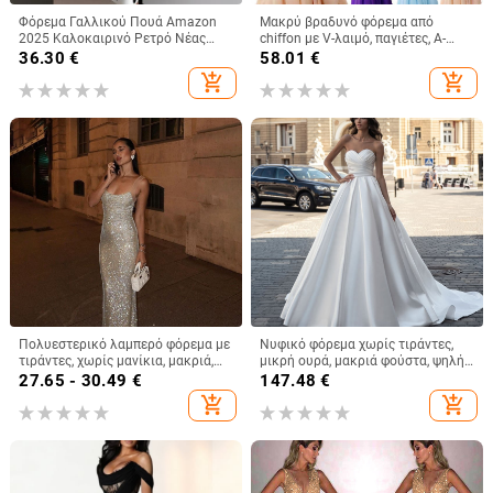
Φόρεμα Γαλλικού Πουά Amazon
Μακρύ βραδυνό φόρεμα από
2025 Καλοκαιρινό Ρετρό Νέας
chiffon με V-λαιμό, παγιέτες, Α-
Ιδιοσυγκρασίας με Λεπτή Μέση για
γραμμή, ψηλή μέση
36.30
€
58.01
€
Γυναίκες
add_shopping_cart
add_shopping_cart
Πολυεστερικό λαμπερό φόρεμα με
Νυφικό φόρεμα χωρίς τιράντες,
τιράντες, χωρίς μανίκια, μακριά,
μικρή ουρά, μακριά φούστα, ψηλή
μονόχρωμο σχέδιο, στυλ
μέση, στενή γραμμή; πολυεστερικό
27.65 - 30.49
€
147.48
€
εμπνευσμένο από διασημότητα
μείγμα 30–50%.
add_shopping_cart
add_shopping_cart