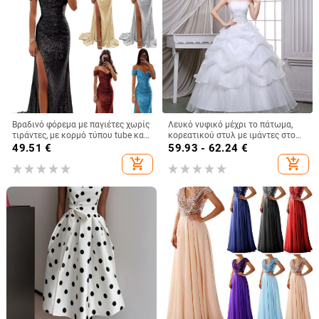
Βραδινό φόρεμα με παγιέτες χωρίς
Λευκό νυφικό μέχρι το πάτωμα,
τιράντες, με κορμό τύπου tube και
κορεατικού στυλ με ιμάντες στο
φούστα μέχρι το πάτωμα, βαθύ
πάνω μέρος, μινιμαλιστικός
49.51
€
59.93 - 62.24
€
σκίσιμο, ρετρό κομψότητα
ευρωπαϊκός σχεδιασμός
add_shopping_cart
add_shopping_cart