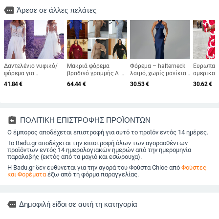
more
Άρεσε σε άλλες πελάτες
Δαντελένιο νυφικό/
Μακριά φόρεμα
Φόρεμα – halterneck
Ευρωπαϊκ
φόρεμα για
βραδινό γραμμής Α με
λαιμό, χωρίς μανίκια,
αμερικαν
κουμπάρες, μακριά
V-λαιμό, μεσαία μέση,
μακρύ σατέν φόρεμα
διασυνορ
41.84
€
64.44
€
30.53
€
30.62
€
μανίκια, βαθύ V-
μακριά μανίκια τύπου
από μίγμα
γυναικεί
ντεκολτέ, σχίσιμο,
πριγκίπισσας, σχέδιο
πολυεστέρα-
Amazon 
μικρή ουρά, 95%
με 3D παγιέτες,
ελαστάνης;
Καλοκαιρ
πολυεστέρας
πολυεστέρας
μονόχρωμο
δημοφιλέ
ζακέτα μ
assignment_return
ΠΟΛΙΤΙΚΗ ΕΠΙΣΤΡΟΦΗΣ ΠΡΟΪΟΝΤΩΝ
πουκάμισ
Ο έμπορος αποδέχεται επιστροφή για αυτό το προϊόν εντός 14 ημέρες.
τριών τε
Το Badu.gr αποδέχεται την επιστροφή όλων των αγορασθέντων
προϊόντων εντός 14 ημερολογιακών ημερών από την ημερομηνία
παραλαβής (εκτός από τα μαγιό και εσώρουχα).
Η Badu.gr δεν ευθύνεται για την αγορά του Φούστα Chloe από
Φούστες
και Φορέματα
έξω από τη φόρμα παραγγελίας.
more
Δημοφιλή είδοι σε αυτή τη κατηγορία