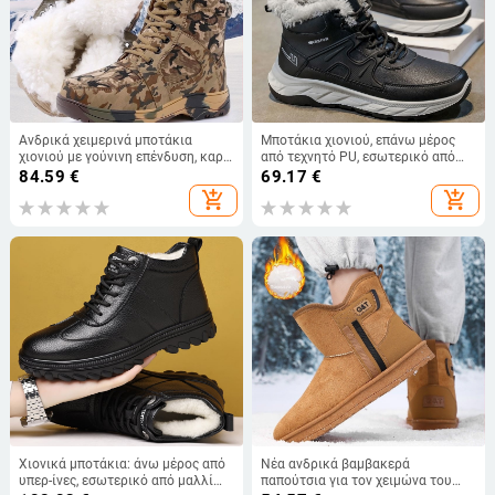
Ανδρικά χειμερινά μποτάκια
Μποτάκια χιονιού, επάνω μέρος
χιονιού με γούνινη επένδυση, καρό
από τεχνητό PU, εσωτερικό από
μοτίβο, κορδόνια στο μπροστινό
τεχνητό κοντό βελούδινο ύφασμα,
84.59
€
69.17
€
μέρος, αντιολισθητική σόλα
Χειμώνας 2025, στυλ χαλαρό
add_shopping_cart
add_shopping_cart
Χιονικά μποτάκια: άνω μέρος από
Νέα ανδρικά βαμβακερά
υπερ-ίνες, εσωτερικό από μαλλί
παπούτσια για τον χειμώνα του