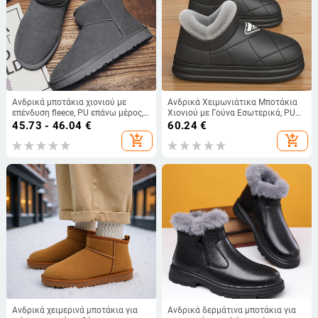
Ανδρικά μποτάκια χιονιού με
Ανδρικά Χειμωνιάτικα Μποτάκια
επένδυση fleece, PU επάνω μέρος,
Χιονιού με Γούνα Εσωτερικά, PU
σόλα από καουτσούκ, ψηλός ύφος,
Άνω, PVC Εξωτερική Σόλα, Σόλα
45.73 - 46.04
€
60.24
€
χειμερινή ζεστασιά
Χύτευσης με Έγχυση
add_shopping_cart
add_shopping_cart
Ανδρικά χειμερινά μποτάκια για
Ανδρικά δερμάτινα μποτάκια για