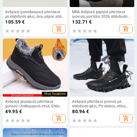
Ανδρικά χιονοδρομικά μποτάκια
MRA Ανδρικά χαμηλά μποτάκια
με επένδυση φλις, άνω μέρος από
χιονιού, μοντέλο 2026, επένδυση
ύφασμα με γούνα και μικροϊνες
φλίς για ζεστασιά, με παχιά σόλα
105.59
€
132.71
€
δέρμα, αντιολισθητική σόλα
από καουτσούκ
add_shopping_cart
add_shopping_cart
καουτσούκ, κλείσιμο Velcro,
σχέδιο color block, ύψος φτέρνας
3–5 cm
Ανδρικά χειμερινά μποτάκια
Ανδρικά μποτάκια χιονιού με
χιονιού | Καθημερινό στυλ, Επάνω
επένδυση φλίς, PU επάνω, σόλα
μέρος από ύφασμα, Σόλα από
από καουμουκ, αντιολισθητική
49.95
€
80.96
€
ανθεκτικό καουτσούκ, Θερμά και
εξωτερική σόλα, κορδόνια
add_shopping_cart
add_shopping_cart
αντιολισθητικά, Χωρίς κορδόνια
μπροστά