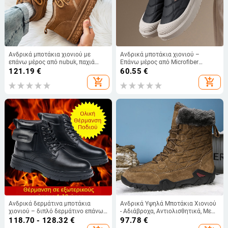
Ανδρικά μποτάκια χιονιού με
Ανδρικά μποτάκια χιονιού –
επάνω μέρος από nubuk, παχιά
Επάνω μέρος από Microfiber
σόλα, αντιολισθητική καουτσούκ
Leather, Εσωτερική επένδυση από
121.19
€
60.55
€
εξωτερική σόλα και επένδυση από
συνθετικό γούννο, PU σόλα, Velcro
add_shopping_cart
add_shopping_cart
μαλλί προβάτου (Χειμώνας 2025)
κλείσιμο, Διατήρηση Θερμότητας
Ανδρικά δερμάτινα μποτάκια
Ανδρικά Υψηλά Μποτάκια Χιονιού
χιονιού – διπλό δερμάτινο επάνω
- Αδιάβροχα, Αντιολισθητικά, Με
μέρος, μαλλί εσωτερικά,
Γνήσιο Δέρμα, Εσωτερική
118.70 - 128.32
€
97.78
€
αντιολισθητική καουτσούκ σόλα,
Επένδυση από Ψεύτικη Γούνα, Με