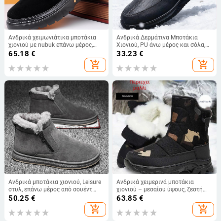
Ανδρικά χειμωνιάτικα μποτάκια
Ανδρικά Δερμάτινα Μποτάκια
χιονιού με nubuk επάνω μέρος,
Χιονιού, PU άνω μέρος και σόλα,
αντιολισθητική σόλα από
επένδυση από τεχνητό κοντό
65.18
€
33.23
€
καουτσούκ, πλαϊνό φερμουάρ,
γούνινο, σόλα με έγχυση, ελαφριά
add_shopping_cart
add_shopping_cart
γούνινη επένδυση, ύψος τακουνιού
και διαπνέουσα, αντιολισθητικές,
3–5 cm
χειμώνας 2025
Ανδρικά μποτάκια χιονιού, Leisure
Ανδρικά χειμερινά μποτάκια
στυλ, επάνω μέρος από σουέντ
χιονιού – μεσαίου ύψους, ζεστή
βοδιού, επένδυση από συνθετικό
επένδυση, καμβάς στο πάνω μέρος,
50.25
€
63.85
€
κοντό βελούδο, κατάλληλα για
καουτσούκ σόλα, πλευρικός
add_shopping_cart
add_shopping_cart
σκληρό έδαφος
φερμουάρ