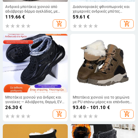
Ανδρικά μποτάκια χιονιού από
Διασυνοριακές φθινοπωρινές και
αδιάβροχο δέρμα αγελάδας, με
χειμερινές ανδρικές μπότες
επένδυση από μαλλί και
χιονιού από βελούδο και βαμβάκι,
119.66
€
59.61
€
αντιολισθητική σόλα
ζεστές, lazy slip-on, ψηλοτάκουνα,
add_shopping_cart
add_shopping_cart
δετά παπούτσια με βαμβακερή
επένδυση, σε καυτές πωλήσεις στο
Amazon
Μποτάκια χιονιού για άνδρες και
Μποτάκια χιονιού για το χειμώνα
γυναίκες — Αδιάβροτα, Θερμά, EVA
με PU επάνω μέρος και επένδυση
επάνω μέρος, EVA σόλα,
από μαλλί προβάτου, αδιάβροχα,
26.30
€
93.40 - 101.10
€
εσωτερική επένδυση από τεχνητό
ελαφριά, αντιολισθητικές σόλες
add_shopping_cart
add_shopping_cart
βελούδο