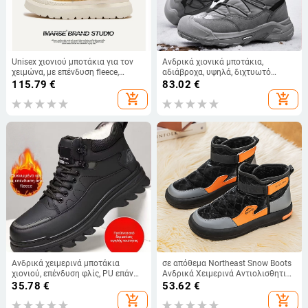
Unisex χιονιού μποτάκια για τον
Ανδρικά χιονικά μποτάκια,
χειμώνα, με επένδυση fleece,
αδιάβροχα, υψηλά, διχτυωτό
αντιολισθητική καουτσούκ σόλα,
επάνω μέρος, fleece επένδυση,
115.79
€
83.02
€
παχιά σόλα, Velcro κλείσιμο
ανθεκτική σόλα από καουτσούκ,
add_shopping_cart
add_shopping_cart
στρογγυλός μύτης, χαμηλό
τακούνι 1-3 εκ
Ανδρικά χειμερινά μποτάκια
σε απόθεμα Northeast Snow Boots
χιονιού, επένδυση φλίς, PU επάνω,
Ανδρικά Χειμερινά Αντιολισθητικά
σόλα μορφοποιημένη με έγχυση,
Ζεστά Αθλητικά Παπούτσια
35.78
€
53.62
€
αντιολισθητικά, χαμηλή φτέρνα
Εξωτερικού Χώρου με επένδυση
add_shopping_cart
add_shopping_cart
fleece από Βαμβάκι, Casual,