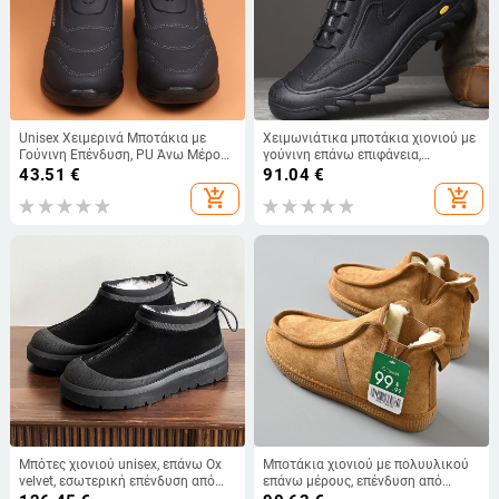
Unisex Χειμερινά Μποτάκια με
Χειμωνιάτικα μποτάκια χιονιού με
Γούνινη Επένδυση, PU Άνω Μέρος,
γούνινη επάνω επιφάνεια,
PVC Σόλα, Σόλα Με Χύτευση
εσωτερική επένδυση από γούνα
43.51
€
91.04
€
προβάτου και αντιολισθητική
add_shopping_cart
add_shopping_cart
σόλα από καουτσούκ για τον
χειμώνα
Μπότες χιονιού unisex, επάνω Ox
Μποτάκια χιονιού με πολυυλικού
velvet, εσωτερική επένδυση από
επάνω μέρους, επένδυση από
μαλλί, σόλα από καουτσούκ
μαλλί προβάτου, σόλα καουτσούκ,