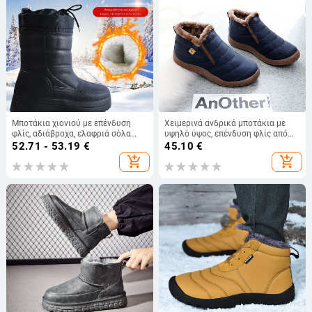
Μποτάκια χιονιού με επένδυση
Χειμερινά ανδρικά μποτάκια με
φλίς, αδιάβροχα, ελαφριά σόλα
υψηλό ύψος, επένδυση φλίς από
EVA, μόνωση εσωτερικού plush,
βαμβάκι, ελαφριά
52.71 - 53.19
€
45.10
€
unisex
add_shopping_cart
add_shopping_cart