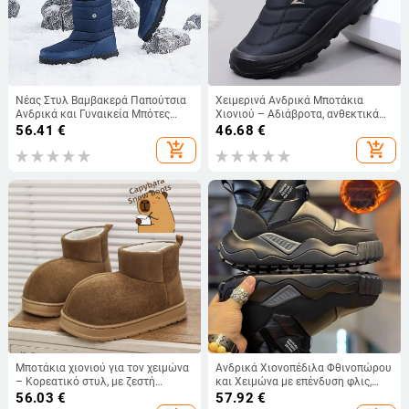
Νέας Στυλ Βαμβακερά Παπούτσια
Χειμερινά Ανδρικά Μποτάκια
Ανδρικά και Γυναικεία Μπότες
Χιονιού – Αδιάβροτα, ανθεκτικά
Χιονιού για Ζευγάρια Παπούτσια
στην φθορά, μαλακή σόλα; πάνω
56.41
€
46.68
€
για Άνδρες και Γυναίκες, Casual
μέρος: microfiber δέρμα; Velcro
add_shopping_cart
add_shopping_cart
Παπούτσια για Υπαίθριες
κλείσιμο; εσωτερική επένδυση
Δραστηριότητες, Μοντέρνες
από συνθετικό κοντό γούνινο
Μπότες με Χοντρό Πάτο, Κοντές
ύφασμα
Μπότες, Φθινοπωρινά και
Χειμερινά Μοντέρνα Παπούτσια
Μποτάκια χιονιού για τον χειμώνα
Ανδρικά Χιονοπέδιλα Φθινοπώρου
– Κορεατικό στυλ, με ζεστή
και Χειμώνα με επένδυση φλις,
επένδυση, Unisex (Αύξηση ύψους;
Πηχτό, Ζεστό Βαμβακερό Πέπλο,
56.03
€
57.92
€