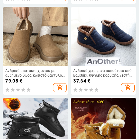
Αδιάβροχα Παπούτσια με Κοντό
Σωλήνα
Ανδρικά μποτάκια χιονιού με
Ανδρικά χειμερινά παπούτσια από
αυξημένο ύψος, κλειστό δάχτυλο,
βαμβάκι, υψηλής κορυφής, ζεστή
επένδυση από τεχνητή γούνα,
επένδυση φλίς, χιονοπέδιλα με
79.08
€
37.64
€
επάνω μέρος Super Fiber, σόλα από
ύφασμα ομπρέλας, ελαφριά για
add_shopping_cart
add_shopping_cart
καουτσούκ αντοχής στη φθορά,
ζευγάρια
φτέρνα με κωνικό σχήμα 3–5 cm