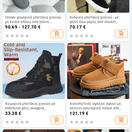
Unisex χειμερινά μποτάκια χιονιού
Ανδρικά μποτάκια χιονιού - με
με ενιαίο επάνω από γούνα
ψηλό άνω μέρος από σουέντ,
προβάτου, σόλα από τένοντα
επένδυση φλίς, αντιολισθητική
90.69 - 127.70
€
70.17
€
βοδιού, χειροποίητες ραφές,
σόλα από καουτσούκ, χαμηλό
add_shopping_cart
add_shopping_cart
διαπνέοντα, αντιολισθητικά
φαρδύ τακούνι
Χειμερινά μποτάκια χιονιού με
Χιονοποτίνες υψηλού ύψους με
επένδυση φλίς, ελαφριά,
γούνινο εσωτερικό, nubuk από
αντιολισθητική εξωτερική σόλα,
δέρμα βοοειδών, εξωτερική σόλα
33.38
€
121.19
€
καμουφλαρισμένο μοτίβο, για
καουτσούκ με αντιολισθητική,
add_shopping_cart
add_shopping_cart
άνδρες
φαρδιά παχιά σόλα, στρογγυλή
μύτη, για χειμώνα