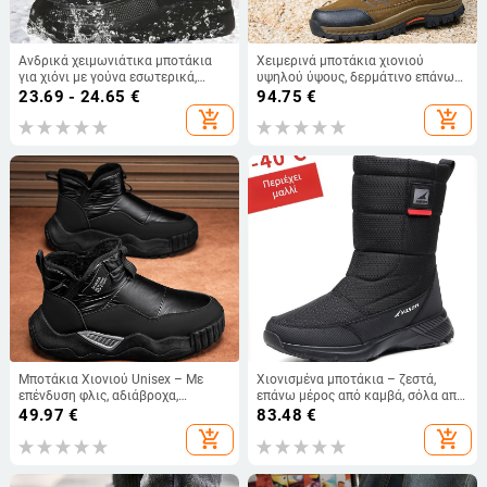
Ανδρικά χειμωνιάτικα μποτάκια
Χειμερινά μποτάκια χιονιού
για χιόνι με γούνα εσωτερικά,
υψηλού ύψους, δερμάτινο επάνω
χοντρά ψηλά εξωτερικά μποτάκια,
μέρος, καουτσούκ σόλα,
23.69 - 24.65
€
94.75
€
αντιολισθητική σόλα
στρογγυλό δάχτυλο, χαμηλό
add_shopping_cart
add_shopping_cart
τακούνι, ζεστά, καθημερινά
Μποτάκια Χιονιού Unisex – Με
Χιονισμένα μποτάκια – ζεστά,
επένδυση φλις, αδιάβροχα,
επάνω μέρος από καμβά, σόλα από
αντιολισθητικά, εξωτερική σόλα
καουτσούκ ανθεκτική στην τριβή,
49.97
€
83.48
€
PVC, PU επάνω (φλις εσωτερικά,
εσωτερικό μαλλί, πλαϊνό
add_shopping_cart
add_shopping_cart
αδιάβροχα, αντιολισθητικά, PVC
φερμουάρ
εξωτερική σόλα, PU επάνω)