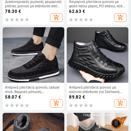
Διασυνοριακές ρωσικές χειμερινές
Χειμερινά μποτάκια χιονιού με
μπότες χιονιού με επένδυση από
ψηλό πάνω μέρος, PU επάνω, σόλα
φλις, ζεστές για εξωτερικούς
από καουτσούκ, στρογγυλή μύτη
78.30
€
62.63
€
χώρους, ανδρικές μπότες
add_shopping_cart
add_shopping_cart
AliExpress εξωτερικού εμπορίου
μιας γενιάς
Ανδρικά μποτάκια χιονιού, casual
Ανδρικά μποτάκια χιονιού με
στυλ, θερμική μόνωση,
γούνινη επένδυση για ζεστασιά,
αντιολισθητική εξωτερική σόλα
υψηλό άνω μέρος, διπλό δέρμα
58.07
€
89.82
€
από καουτσούκ, επένδυση
βοδινού στην επάνω περιοχή,
add_shopping_cart
add_shopping_cart
εσωτερικά με συνθετικό κοντό
αντιολισθητική σόλα από
γούνινο ύφασμα
καουτσούκ