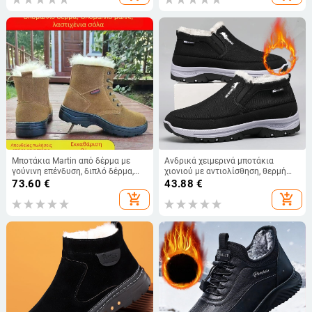
εργασίας για ζεστά παπούτσια
επένδυση από ψεύτικη γούνα
Μποτάκια Martin από δέρμα με
Ανδρικά χειμερινά μποτάκια
γούνινη επένδυση, διπλό δέρμα,
χιονιού με αντιολίσθηση, θερμή
καουτσούκ σόλα, αντιολισθητικά,
επένδυση, βαμβακερό επάνω
73.60
€
43.88
€
ζεστά και ανθεκτικά, για ενήλικες
μέρος, ανθεκτική σόλα από
add_shopping_cart
add_shopping_cart
καουτσούκ, slip-on