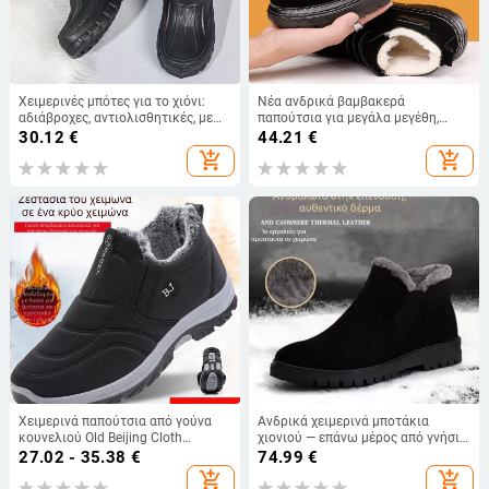
Χειμερινές μπότες για το χιόνι:
Νέα ανδρικά βαμβακερά
αδιάβροχες, αντιολισθητικές, με
παπούτσια για μεγάλα μεγέθη,
επένδυση από συνθετική γούνα, PU
χειμερινά, ραμμένα στο χέρι,
30.12
€
44.21
€
επάνω μέρος, EVA σόλα
αντιολισθητικά, ανθεκτικά στο
add_shopping_cart
add_shopping_cart
κρύο, μεγάλα βαμβακερά
παπούτσια με ζεστή επένδυση
Χειμερινά παπούτσια από γούνα
Ανδρικά χειμερινά μποτάκια
κουνελιού Old Beijing Cloth
χιονιού — επάνω μέρος από γνήσιο
Ανδρικά βαμβακερά παπούτσια με
δέρμα nubuk με ματ φινίρισμα,
27.02 - 35.38
€
74.99
€
επένδυση φλις, αδιάβροχα και
αδιάβροχα, αντιολισθητική σόλα
add_shopping_cart
add_shopping_cart
ανθεκτικά στη φθορά παπούτσια
από καουτσούκ, εσωτερική