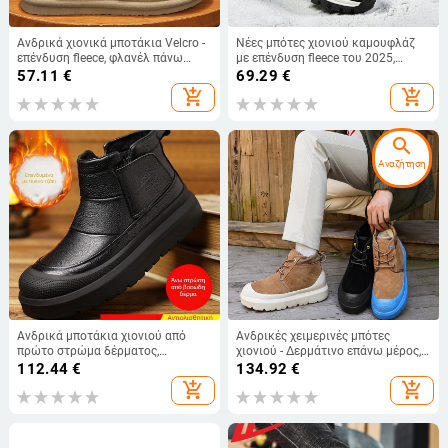
Ανδρικά χιονικά μποτάκια Velcro -
Νέες μπότες χιονιού καμουφλάζ
επένδυση fleece, φλανέλ πάνω
με επένδυση fleece του 2025,
μέρος, αντιολισθητική εξωτερική
αντιολισθητικά, ψηλοτάκουνα
57.11
€
69.29
€
σόλα από καουτσούκ, injection-
παπούτσια από βαμβάκι,
add_shopping_cart
add_shopping_cart
molded σόλα
διασυνοριακές, ζεστές μπότες για
μεγάλα μεγέθη, χοντρές
search
Αναζήτηση
Ανδρικά μποτάκια χιονιού από
Ανδρικές χειμερινές μπότες
πρώτο στρώμα δέρματος,
χιονιού - Δερμάτινο επάνω μέρος,
επένδυση με γούνα, πλευρικό
εσωτερικό από μαλλί προβάτων,
112.44
€
134.92
€
φερμουάρ, σόλα καουτσούκ με
EVA σόλα, στρογγυλό δάχτυλο, 3–
add_shopping_cart
add_shopping_cart
αντιολισθητική επιφάνεια
5 cm ύψος ανύψωσης