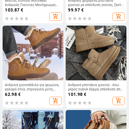
Μπότες Χιονιού Northeast
Ανδρικά χειμερινά μποτάκια
Ανδρικές Γούνινες Μονόχρωμες
χιονιού με επένδυση γούνας, ζεστά,
Χειμερινές Μπότες από Πυκνό
αδιάβροχα και αντιολισθητικές
103.87
€
99.97
€
Μαλλί Βαμβάκι Ανθεκτικές στο
σόλες
add_shopping_cart
add_shopping_cart
Κρύο Δερμάτινες Casual
Βαμβακερές Μπότες
Αντιολισθητικές Μπότες
Αστραγάλου
Ανδρικά χιονοπέδιλα για χειμώνα,
Ανδρικά μποτάκια χιονιού - άνω
χαλαρό στυλ, στρογγυλή μύτη,
μέρος nubuk δέρμα, επένδυση από
επένδυση από τεχνητή κοντή
συνθετικό γούν, αντιολισθητική
62.98
€
101.98
€
γούνα, επίπεδη σόλα
σόλα καουτσούκ, στρογγυλή μύτη,
add_shopping_cart
add_shopping_cart
τετράγωνη φτέρνα