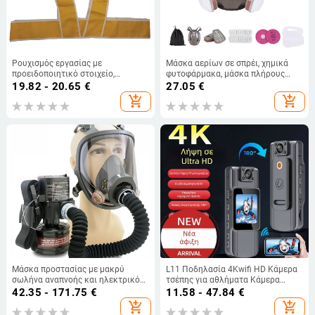
Ρουχισμός εργασίας με
Μάσκα αερίων σε σπρέι, χημικά
προειδοποιητικό στοιχείο,
φυτοφάρμακα, μάσκα πλήρους
μοντέλο: ρούχα εργασίας; μη
προσώπου, πυρόσβεση, ευρύ
19.82 - 20.65
€
27.05
€
εισαγόμενο; κύρια αγορά: Κίνα;
οπτικό πεδίο, φίλτρο μάσκας
add_shopping_cart
add_shopping_cart
χωρίς αδειοδοτημένες ιδιωτικές
αερίων σιλικόνης, μάσκα πλήρους
μάρκες
προσώπου, χονδρική
Μάσκα προστασίας με μακρύ
L11 Ποδηλασία 4Kwifi HD Κάμερα
σωλήνα αναπνοής και ηλεκτρικό
τσέπης για αθλήματα Κάμερα
ανεμιστήρα για βαφές με ψεκασμό,
εγγραφής Wifi Εξωτερική κάμερα
42.35 - 171.75
€
11.58 - 47.84
€
προστασία από οσμές λαδιού,
add_shopping_cart
add_shopping_cart
χημική σκόνη και ομίχλη