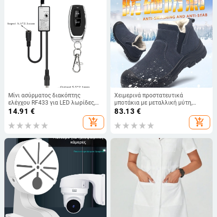
Μίνι ασύρματος διακόπτης
Χειμερινά προστατευτικά
ελέγχου RF433 για LED λωρίδες,
μποτάκια με μεταλλική μύτη,
3A, DC 3.6-24V, 433MHz, εμβέλεια
σουέντ επάνω μέρος, μεσαίο ύψος,
14.91
€
83.13
€
50 m
αντίσταση στη διάτρηση και στην
add_shopping_cart
add_shopping_cart
κρούση