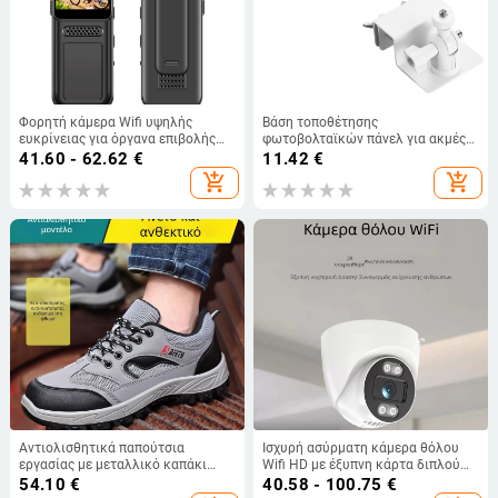
Φορητή κάμερα Wifi υψηλής
Βάση τοποθέτησης
ευκρίνειας για όργανα επιβολής
φωτοβολταϊκών πάνελ για ακμές
του νόμου, εγγραφή και βίντεο
στέγης και υδρορροές – χωρίς
41.60 - 62.62
€
11.42
€
αθλημάτων, περιστρεφόμενη
διάτρηση, 360° περιστροφή, κράμα
add_shopping_cart
add_shopping_cart
κάμερα ποδηλασίας με τσέπη M12
αλουμινίου με επίστρωση
πούδρας, για εσωτερική και
εξωτερική χρήση
Αντιολισθητικά παπούτσια
Ισχυρή ασύρματη κάμερα θόλου
εργασίας με μεταλλικό καπάκι
Wifi HD με έξυπνη κάρτα διπλού
δακτύλων, microfiber δέρμα +
φωτισμού και ασύρματη κάμερα
54.10
€
40.58 - 100.75
€