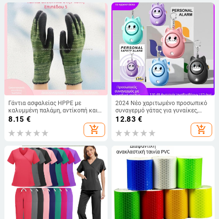
Γάντια ασφαλείας HPPE με
2024 Νέο χαριτωμένο προσωπικό
καλυμμένη παλάμη, αντίκοπή και
συναγερμό γάτας για γυναίκες,
γρατσουνιών, ανθεκτικά στη
αντι-λύκο, υπαίθριο παιδικό
8.15
€
12.83
€
φθορά, πλήρης προστασία
μπρελόκ αυτοάμυνας για γυναίκες
add_shopping_cart
add_shopping_cart
ολόκληρου του χεριού, επένδυση
έκτακτης ανάγκης
σιλικόνης, βιομηχανική χρήση