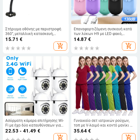
Στήριγμα οθόνης με περιστροφή
Επαναφορτιζόμενη συσκευή κατά
360°, μεταλλική κατασκευή,
των λύκων H9 με LED φακό,
σωλήνας θερμοσυσκευής,
χωρητικότητα ≥ 130
15.71
€
14.87
€
ευέλικτος λαιμός
add_shopping_cart
add_shopping_cart
Ασύρματη κάμερα επιτήρησης Wi-
Γυναικείο σετ ιατρικών ρούχων,
Fi με ήχο δύο κατευθύνσεων για
τοπ με V-λαιμό και κοντό μανίκι +
απομακρυσμένη παρακολούθηση
παντελόνια, απομάκρυνση
22.53 - 41.49
€
35.64
€
(εσωτερική υπέρυθρη κάμερα)
υγρασίας, πολυεστέρας-σπαντέξ
add_shopping_cart
add_shopping_cart