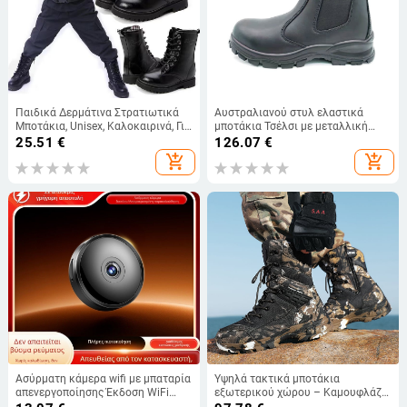
Παιδικά Δερμάτινα Στρατιωτικά
Αυστραλιανού στυλ ελαστικά
Μποτάκια, Unisex, Καλοκαιρινά, Για
μποτάκια Τσέλσι με μεταλλική
Παραστάσεις, Κατασκηνώσεις και
μύτη, κυκλικού σχήματος, αντρικά
25.51
€
126.07
€
Εκπαίδευση
παπούτσια ασφαλείας σε
add_shopping_cart
add_shopping_cart
βρετανικό ύφος για όλες τις
εποχές
Ασύρματη κάμερα wifi με μπαταρία
Υψηλά τακτικά μποτάκια
απενεργοποίησης Έκδοση WiFi
εξωτερικού χώρου – Καμουφλάζ
ενσωματωμένη μπαταρία λιθίου
Ερήμου, Νάιλον, Boot Leopard,