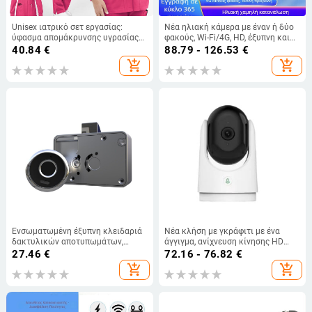
Unisex ιατρικό σετ εργασίας:
Νέα ηλιακή κάμερα με έναν ή δύο
ύφασμα απομάκρυνσης υγρασίας
φακούς, Wi-Fi/4G, HD, έξυπνη και
πολυεστέρα-ελαστάν, τοπ με V-
αδιάβροχη, για οικιακή χρήση και
40.84
€
88.79 - 126.53
€
λαιμό, κοντά μανίκια, παντελόνια,
εξωτερική παρακολούθηση
add_shopping_cart
add_shopping_cart
μήκος 50–65 cm
Ενσωματωμένη έξυπνη κλειδαριά
Νέα κλήση με γκράφιτι με ένα
δακτυλικών αποτυπωμάτων,
άγγιγμα, ανίχνευση κίνησης HD
κλειδαριά συρταριών
3MP, αμφίδρομος ήχος, αυτόματη
27.46
€
72.16 - 76.82
€
διαμερίσματος, διπλή κλειδαριά
παρακολούθηση, τηλεχειριστήριο,
add_shopping_cart
add_shopping_cart
πόρτας ντουλαπιού, κλειδαριά
προβολή 360 μοιρών
ντουλαπιού, ξεκλείδωμα
δακτυλικών αποτυπωμάτων