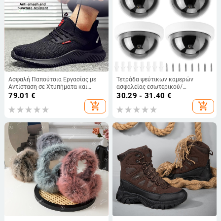
Ασφαλή Παπούτσια Εργασίας με
Τετράδα ψεύτικων καμερών
Αντίσταση σε Χτυπήματα και
ασφαλείας εσωτερικού/
Διάτρηση, Μεταλλικό Καπάκι
εξωτερικού χώρου για οικιακή
79.01
€
30.29 - 31.40
€
Δακτύλων, Μεσαίου Ύψους, Άνω
παρακολούθηση
add_shopping_cart
add_shopping_cart
Μέρος από Flying Mesh,
Αναπνεύσιμα Καλοκαιρινά
Υποδήματα Εργασίας