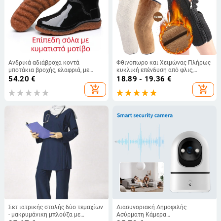
Ανδρικά αδιάβροχα κοντά
Φθινόπωρο και Χειμώνας Πλήρως
μποτάκια βροχής, ελαφριά, με
κυκλική επένδυση από φλις,
αντιολισθητική σόλα και σόλα με
απομίμηση βελούδου προβάτου,
54.20
€
18.89 - 19.36
€
υφή τένοντα, ανθεκτικά για
διπλής πυκνότητας επιγονατίδα,
add_shopping_cart
add_shopping_cart
εξωτερικούς χώρους
ζεστό επιγονατίδα με φερμουάρ
Σετ ιατρικής στολής δύο τεμαχίων
Διασυνοριακή Δημοφιλής
- μακρυμάνικη μπλούζα με
Ασύρματη Κάμερα