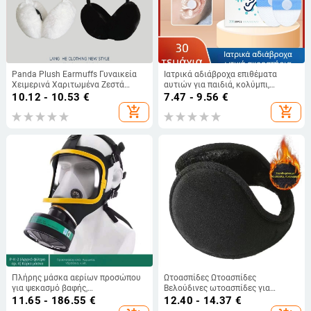
Panda Plush Earmuffs Γυναικεία
Ιατρικά αδιάβροχα επιθέματα
Χειμερινά Χαριτωμένα Ζεστά
αυτιών για παιδιά, κολύμπι,
Αντιψυκτικά Αυτιά Προστασίας
νεογέννητα, μπάνιο μωρού,
10.12 - 10.53
€
7.47 - 9.56
€
Αυτιών Αντιανεμικά Ακουστικά
ενήλικες, τρύπα μέσου αυτιού,
add_shopping_cart
add_shopping_cart
2024 Νέα Φθινοπωρινή και
ωτοασπίδες προστασίας αυτιών
Χειμερινή Τσάντα Ακουστικών
κατά του νερού
Πλήρης μάσκα αερίων προσώπου
Ωτοασπίδες Ωτοασπίδες
για ψεκασμό βαφής,
Βελούδινες ωτοασπίδες για
φυτοφαρμάκων και χημικών —
άνδρες και γυναίκες Χειμερινές
11.65 - 186.55
€
12.40 - 14.37
€
προστασία από τολουένιο, φωτιά,
ζεστές ωτοασπίδες για τα πίσω