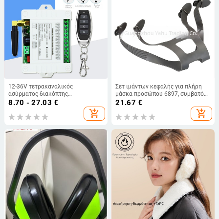
12-36V τετρακαναλικός
Σετ ιμάντων κεφαλής για πλήρη
ασύρματος διακόπτης
μάσκα προσώπου 6897, συμβατό
τηλεχειρισμού με κωδικό
με 3M 6800
8.70 - 27.03
€
21.67
€
εκμάθησης
add_shopping_cart
add_shopping_cart