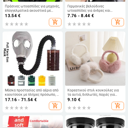
Πράσινες ωτοασπίδες για μηχανές,
Γερμανικές βελούδινες
επαγγελματικά ακουστικά με
ωτοασπίδες για άνδρες και
μείωση θορύβου
γυναίκες, φθινοπωρινές και
13.54
€
7.76 - 8.44
€
χειμερινές, ζεστές, αντιανεμικές
add_shopping_cart
add_shopping_cart
και κρύες, ανθεκτικές στο κρύο,
ωτοασπίδες με σχιστόλιθο και
μικρές, αρωματικές ωτοασπίδες
για τον αέρα.
Μάσκα προστασίας από αέρια από
Κορεατικού στυλ κουκούλες για
καουτσούκ με πλήρες πρόσωπο, με
τα αυτιά, διπλωτές, παχιές για
σωλήνα αέρα, δερμάτινο πρόσωπο
ζεστασιά, γυναικείο μοντέλο,
17.16 - 71.54
€
9.10
€
και φίλτρο φορμαλδεΰδης για
χειμερινή ζεστασιά, σχέδιο σε
add_shopping_cart
add_shopping_cart
ψεκασμό και χημικές εργασίες
χρωματικά μπλοκ