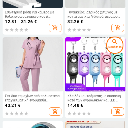
Εσωτερική βάση για κάμερα με
Γυναικείος ιατρικός χιτώνας με
θόλο, ενσωματωμένο κουτί
κοντά μανίκια, V-λαιμό, μεσαίου
καλωδίων, πλαστικό
μήκους, πολυεστερική ύφανση με
12.81 - 31.26
€
32.26
€
απομάκρυνση υγρασίας (95%+)
add_shopping_cart
add_shopping_cart
search
Αναζήτηση
Σετ δύο τεμαχίων από πολυεστέρα,
Κλειδάκι αυτοάμυνας με συσκευή
επαγγελματική ενδυμασία
κατά των αγριολύκων και LED
ομορφιάς για σαλόνι με γιακά-
φως, μοντέλο H2, εμβέλεια έως 50
43.21
€
14.48
€
στάντ, κοντό μανίκι και μακριά
μ (Τύπος: συσκευή κατά των
add_shopping_cart
add_shopping_cart
παντελόνια
αγριολύκων; Εμβέλεια: 50 μ; Ήχος:
≥130 dB; Φωτισμός: LED)