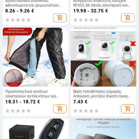
Εργοστασιακά απευθείας
Ασύρματος διακόπτης ελέγχου
φθινοπωρινά και χειμωνιάτικα
RF433, 86 πάνελ, εσωτερική και
βελούδινα ζεστά ωτοασπίδες
εξωτερική κεραία, πολυ-έλεγχος
8.26 - 9.26
€
19.98 - 32.75
€
χαριτωμένα ωτοασπίδες
για φωτισμό σκάλας
add_shopping_cart
add_shopping_cart
κινουμένων σχεδίων κρύα
προστασία αυτιών για κουτάβια
Προστατευτικά γονάτων
Βάση τοποθέτησης κάμερας,
ηλεκτρικών αυτοκινήτων για
Anbaoxin, μοντέλο Xiaomi base,
χειμερινή οδήγηση μοτοσικλέτας,
τοίχου στήριγμα, πλαστικό
18.31 - 18.72
€
7.43
€
ζεστά, αντιανεμικά, κρύα,
add_shopping_cart
add_shopping_cart
αντιανεμικά, προστατευτικά
αυτοκινήτου με μπαταρία για
άνδρες και γυναίκες, ζεστά