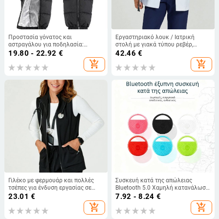
Προστασία γόνατος και
Εργαστηριακό λουκ / Ιατρική
αστραγάλου για ποδηλασία:
στολή με γιακά τύπου ρεβέρ,
ζεσταίνουσα προστασία για
μακριά μανίκια, πολλαπλές τσέπες,
19.80 - 22.92
€
42.46
€
ηλεκτρικά ποδήλατα και
πολυεστερικό ύφασμα που
add_shopping_cart
add_shopping_cart
μοτοσικλέτες, προστασία από
απομακρύνει την υγρασία
κρύο και αέρα για άνδρες και
γυναίκες φθινοπωρο-χειμώνα
Γιλέκο με φερμουάρ και πολλές
Συσκευή κατά της απώλειας
τσέπες για ένδυση εργασίας σε
Bluetooth 5.0 Χαμηλή κατανάλωση
κέντρα ομορφιάς και καταστήματα
ενέργειας Αμφίδρομος συναγερμός
23.01
€
7.92 - 8.24
€
ζώων, χωρίς μανίκια, στάσιμος
Κλειδί Tracker τσάντας Φορητός
add_shopping_cart
add_shopping_cart
γιακά, πολυεστέρας με σπάντεξ,
εντοπιστής
απομάκρυνση υγρασίας, κανονικό