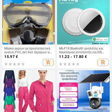
Μάσκα αερίων με προστατευτικά
Mb-P18 Bluetooth ιχνηλάτης και
γυαλιά, PVC, σετ δύο τεμαχίων για
παγκόσμιος εντοπιστής για iOS,
χημικό ψεκασμό και βαφή
διάρκεια μπαταρίας 1 έτους, βάρος
15.97
€
11.22 - 17.80
€
9 g
add_shopping_cart
add_shopping_cart