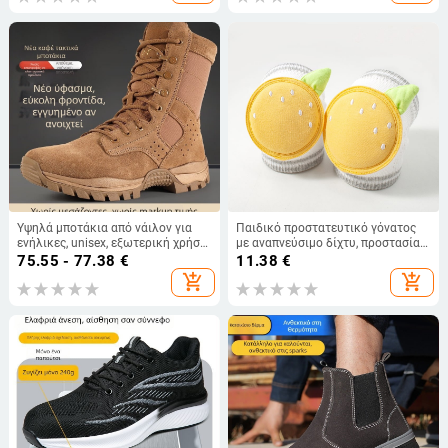
εντομοκτόνων
Υψηλά μποτάκια από νάιλον για
Παιδικό προστατευτικό γόνατος
ενήλικες, unisex, εξωτερική χρήση,
με αναπνεύσιμο δίχτυ, προστασία
τακτικά στρατιωτικού στυλ
από πτώσεις, τετραπλό παχύ
75.55 - 77.38
€
11.38
€
υποδήματα
σφουγγάρι
add_shopping_cart
add_shopping_cart