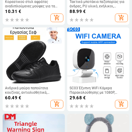
Κορεατικού στυλ αφράτες
Τακτικά μποτάκια πεζοπορίας για
αναδιπλούμενες μούφες για τα
άνδρες, PU υλικό, ενήλικοι,
αυτιά, φθινοπωρινό-χειμερινό,
κατάλληλα για πεζοπορία και
10.31
€
88.99
€
unisex
υπαίθριες δραστηριότητες
add_shopping_cart
add_shopping_cart
Ανδρικά μαύρα παπούτσια
SC03 Έξυπνη WiFi Κάμερα
κουζίνας, αντιολισθητικά,
Παρακολούθησης με 1080P,
αδιάβροχα, ανθεκτικά σε λάδι,
Ανίχνευση Κίνησης, Έγχρωμη
60.49
€
29.68
€
διαπνέοντα, EVA υλικό, παπούτσια
Νυχτερινή Όραση, 5V Τροφοδοσία,
add_shopping_cart
add_shopping_cart
σεφ, μέγεθος 48
ABS Κέλυφος